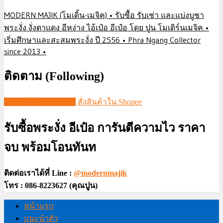
MODERN MAJIK (โมเดิ้น-เมจิค) • รับซื้อ รับเช่า และแบ่งบูชา
พระงั่ง งั่งตาแดง อีหง่าง ไอ้เป๋อ อีเป๋อ โดย ปูน โมเดิร์นเมจิค •
เริ่มศึกษาและสะสมพระงั่ง ปี 2556 • Phra Ngang Collector
since 2013 •
ติดตาม (Following)
ชมวีดีโอใน TIKTOK
สั่งสินค้าใน Shopee
รับซื้อพระงั่ง อีเป๋อ การันตีความไว ราคา
จบ พร้อมโอนทันท
ติดต่อเราได้ที่ Line :
@modernmajik
โทร : 086-8223627 (คุณปูน)
หน้าแรก
แนะนำตัว