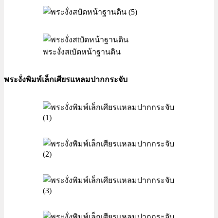
พระงั่งสtบัดหน้าฐานดิน
พระงั่งพิมพ์เล็กเศียรแหลมปากกระจับ