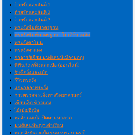
ด้วยรักและสันติ 1
ด้วยรักและสันติ 2
ด้วยรักและสันติ 3
พระงั่งพิมพ์มาตรฐาน
พระงั่งพิมพ์มาตรฐาน | โมเดิร์น เมจิค
พระงั่งตาโปน
พระงั่งตาแดง
อาจารย์เจียม มนต์เสน่ห์เมืองมอญ
พิพิธภัณฑ์งั่งและเป๋อ (ออนไลน์)
รับซื้องั่งและเป๋อ
รีวิวพระงั่ง
แกะกล่องพระงั่ง
การตรวจพระงั่งทางวิทยาศาสตร์
เซียนเล็ก ข้าวแกง
ไอ้เป๋อ/อีเป๋อ
พ่องั่ง แม่เป๋อ ปิดตามหาลาภ
มนต์เสน่ห์พญาเต่าเรือน
พญางั่งยันตะเบ๊ด รุ่นครบรอบ ๑๐ ปี