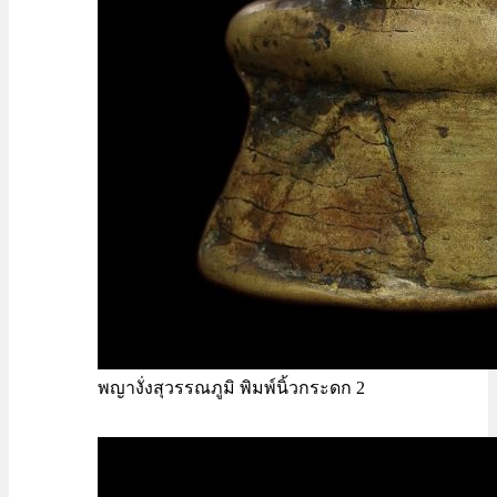
พญางั่งสุวรรณภูมิ พิมพ์นิ้วกระดก 2