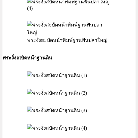
พระงั่งสะบัดหน้าพิมพ์ฐานฟันปลาใหญ่
พระงั่งสtบัดหน้าฐานดิน