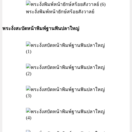
พระงั่งพิมพ์หน้ายักษ์สร้อยสังวาลย์
พระงั่งสะบัดหน้าพิมพ์ฐานฟันปลาใหญ่