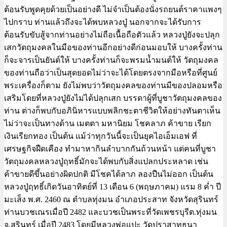
ต้อนรับพูดคุยด้วยเป็นอย่างดี ไม่จำเป็นต้องนั่งรถยนต์ราคาแพงๆ
ไปกราบ ท่านแล้วถึงจะได้พบหลวงปู่ นอกจากจะได้รับการ
ต้อนรับขับสู้จากท่านอย่างไม่ถือเนื้อถือตัวแล้ว หลวงปู่ยังจะปลุก
เสกวัตถุมงคลในมือของท่านอีกอย่างดีก่อนมอบให้ บางครั้งท่าน
ก็จะจารเป็นยันต์ให้ บางครั้งท่านก็จะพรมน้ำมนต์ให้ วัตถุมงคล
ของท่านถือว่าเป็นสุดยอดไม่ว่าจะได้โดยตรงจากมือหรือที่ศูนย์
พระเครื่องก็ตาม ยังไม่พบว่าวัตถุมงคลของท่านมีของปลอมหรือ
เสริมโดยที่หลวงปู่ยังไม่ได้ปลุกเสก บรรดาผู้ที่บูชาวัตถุมงคลของ
ท่าน ต่างก็พบกับอภินิหารแบบพลิกชะตาชีวิตให้อย่างทันตาเห็น
ไม่ว่าจะเป็นทางด้าน เมตตา มหานิยม โชคลาภ ค้าขาย เรียก
เงินเรียกทอง เป็นต้น แม้ว่าทุกวันนี้จะเป็นยุคไอเอ็มเอฟ ที่
เศรษฐกิจฝืดเคือง ทำมาหากินลำบากกันถ้วนหน้า แต่คนที่บูชา
วัตถุมงคลหลวงปู่ฤทธิ์มักจะได้พบกับสิ่งแปลกประหลาด เช่น
ค้าขายดีขึ้นอย่างผิดปกติ มีโชคได้ลาภ ลองปืนไม่ออก เป็นต้น
หลวงปู่ฤทธิ์เกิดวันอาทิตย์ที่ 13 เดือน 6 (พฤษภาคม) แรม 8 ค่ำ ปี
มะเส็ง พ.ศ. 2460 ณ ตำบลทุ่งมน อำเภอประสาท จังหวัดสุรินทร์
ท่านบวชเณรเมื่อปี 2482 และบวชเป็นพระที่วัดเพชรบุรีต.ทุ่งมน
จ.สุรินทร์ เมื่อปี 2483 โดยมีหลวงพ่อแปะ วัดปราสาทธนา