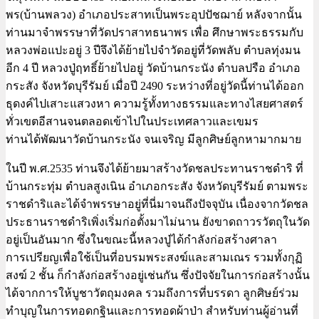
พร(บ้านพลวง) อำเภอประสาทเป็นพระอุปปัชฌาย์ หลังจากนั้น
ท่านมาจำพรรษาที่วัดปราสาทธนาพร เพื่อ ศึกษาพระธรรมกับ
หลวงพ่อแปะอยู่ 3 ปีจึงได้ย้ายไปจำวัดอยู่ที่วัดพลับ ตำบลทุ่งมน
อีก 4 ปี หลวงปู่ฤทธิ์ย้ายไปอยู่ วัดบ้านกระนัง ตำบลปรือ อำเภอ
กระสัง จังหวัดบุรีรัมย์ เมื่อปี 2490 ระหว่างที่อยู่วัดนี้ท่านได้ออก
ธุดงค์ไปเสาะแสวงหา ความรู้ทั้งทางธรรมและทางไสยศาสตร์
ทั่วเขตอีสานจนตลอดเข้าไปในประเทศลาวและเขมร
ท่านได้พัฒนาวัดบ้านกระนัง จนเจริญ มีลูกศิษย์ลูกหามากมาย
ในปี พ.ศ.2535 ท่านจึงได้ย้ายมาสร้างวัดชลประทานราชดำริ ที่
บ้านกระทุ่ม ตำบลสูงเนิน อำเภอกระสัง จังหวัดบุรีรัมย์ ตามพระ
ราชดำริและได้จำพรรษาอยู่ที่นี่มาจนถึงปัจจุบัน เนื่องจากวัดชล
ประธานราชดำริเพิ่งเริ่มก่อตั้งมาไม่นาน ยังขาดถาวรวัตถุในวัด
อยู่เป็นอันมาก ซึ่งในขณะนี้หลวงปู่ได้กำลังก่อสร้างศาลา
การเปรียญเพื่อใช้เป็นที่อบรมพระสงฆ์และสามเณร รวมทั้งกุฏิ
สงฆ์ 2 ชั้น ก็กำลังก่อสร้างอยู่เช่นกัน ซึ่งปัจจัยในการก่อสร้างนั้น
ได้จากการให้บูชาวัตถุมงคล รวมถึงการที่บรรดา ลูกศิษย์ร่วม
ทำบุญในการทอดกฐินและการทอดผ้าป่า สำหรับท่านผู้อ่านที่