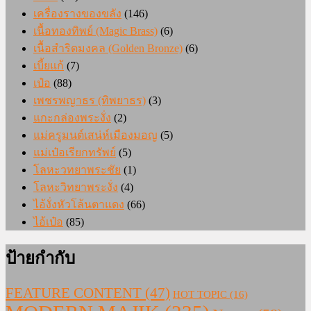
เครื่องรางของขลัง
(146)
เนื้อทองทิพย์ (Magic Brass)
(6)
เนื้อสำริดมงคล (Golden Bronze)
(6)
เบี้ยแก้
(7)
เป๋อ
(88)
เพชรพญาธร (ทิพยาธร)
(3)
แกะกล่องพระงั่ง
(2)
แม่ครูมนต์เสน่ห์เมืองมอญ
(5)
แม่เป๋อเรียกทรัพย์
(5)
โลหะวทยาพระชัย
(1)
โลหะวิทยาพระงั่ง
(4)
ไอ้งั่งหัวโล้นตาแดง
(66)
ไอ้เป๋อ
(85)
ป้ายกำกับ
FEATURE CONTENT
(47)
HOT TOPIC
(16)