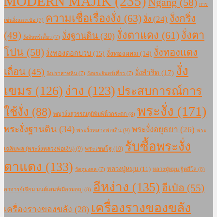
MODERN MAJIK
(235)
Ngang
(58)
การ
ความเชื่อเรื่องงั่ง
(63)
งั่งกริ่ง
งั่ง
(24)
เซ่นงั่งและเป๋อ
(7)
งั่งตาแดง
(61)
(49)
งั่งตา
งั่งฐานดิน
(30)
งั่งจันทร์เสี้ยว
(7)
โปน
(58)
งั่งทองแดง
งั่งทองดอกบวบ
(15)
งั่งทองผสม
(14)
งั่ง
เถื่อน
(45)
งั่งสำริด
(17)
งั่งปราสาทหิน
(7)
งั่งพระจันทร์เสี้ยว
(7)
เขมร
(126)
ง่าง
(123)
ประสบการณ์การ
พระงั่ง
(171)
ใช้งั่ง
(88)
พญางั่งสุวรรณภูมิพิมพ์นิ้วกระดก
(8)
พระงั่งฐานดิน
(34)
พระงั่งอยุธยา
(26)
พระงั่งหลวงพ่อเงิน
(9)
พระ
รับซื้อพระงั่ง
เฉลิมพล (พระงั่งหลวงพ่อเงิน)
(9)
พระเชษโฐ
(10)
ตาแดง
(133)
หลวงปู่หมุน
(11)
หลวงปู่หมุน ฐิตสีโล
(8)
วัตถุมงคล
(7)
อีหง่าง
(135)
อีเป๋อ
(55)
อาจารย์เจียม มนต์เสน่ห์เมืองมอญ
(8)
เครื่องรางของขลัง
เครื่องรางของขลัง
(28)