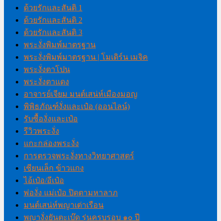
ด้วยรักและสันติ 1
ด้วยรักและสันติ 2
ด้วยรักและสันติ 3
พระงั่งพิมพ์มาตรฐาน
พระงั่งพิมพ์มาตรฐาน | โมเดิร์น เมจิค
พระงั่งตาโปน
พระงั่งตาแดง
อาจารย์เจียม มนต์เสน่ห์เมืองมอญ
พิพิธภัณฑ์งั่งและเป๋อ (ออนไลน์)
รับซื้องั่งและเป๋อ
รีวิวพระงั่ง
แกะกล่องพระงั่ง
การตรวจพระงั่งทางวิทยาศาสตร์
เซียนเล็ก ข้าวแกง
ไอ้เป๋อ/อีเป๋อ
พ่องั่ง แม่เป๋อ ปิดตามหาลาภ
มนต์เสน่ห์พญาเต่าเรือน
พญางั่งยันตะเบ๊ด รุ่นครบรอบ ๑๐ ปี