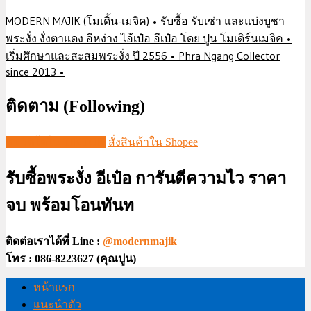
MODERN MAJIK (โมเดิ้น-เมจิค) • รับซื้อ รับเช่า และแบ่งบูชา
พระงั่ง งั่งตาแดง อีหง่าง ไอ้เป๋อ อีเป๋อ โดย ปูน โมเดิร์นเมจิค •
เริ่มศึกษาและสะสมพระงั่ง ปี 2556 • Phra Ngang Collector
since 2013 •
ติดตาม (Following)
ชมวีดีโอใน TIKTOK
สั่งสินค้าใน Shopee
รับซื้อพระงั่ง อีเป๋อ การันตีความไว ราคา
จบ พร้อมโอนทันท
ติดต่อเราได้ที่ Line :
@modernmajik
โทร : 086-8223627 (คุณปูน)
หน้าแรก
แนะนำตัว