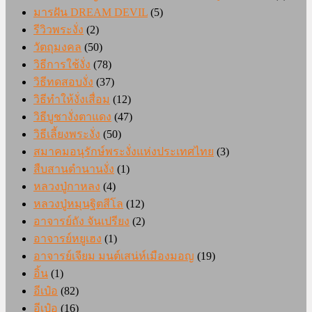
มารฝัน DREAM DEVIL
(5)
รีวิวพระงั่ง
(2)
วัตถุมงคล
(50)
วิธีการใช้งั่ง
(78)
วิธีทดสอบงั่ง
(37)
วิธีทำให้งั่งเสื่อม
(12)
วิธีบูชางั่งตาแดง
(47)
วิธีเลี้ยงพระงั่ง
(50)
สมาคมอนุรักษ์พระงั่งแห่งประเทศไทย
(3)
สืบสานตำนานงั่ง
(1)
หลวงปู่กาหลง
(4)
หลวงปู่หมุนฐิตสีโล
(12)
อาจารย์ถัง จันเปรียง
(2)
อาจารย์หยูเฮง
(1)
อาจารย์เจียม มนต์เสน่ห์เมืองมอญ
(19)
อิ้น
(1)
อีเป๋อ
(82)
อีเป๋อ
(16)