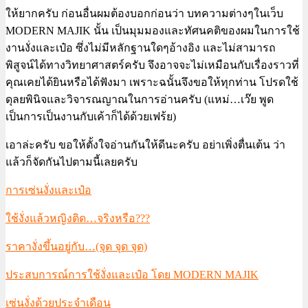
ให้ยากครับ ก่อนอื่นผมต้องบอกก่อนว่า บทความต่างๆในเว็บ
MODERN MAJIK นั้น เป็นมุมมองและทัศนคติของผมในการใช้
งานงั่งและเป๋อ ซึ่งไม่มีหลักฐานใดๆอ้างอิง และไม่สามารถ
พิสูจน์ได้ทางวิทยาศาสตร์ครับ จึงอาจจะไม่เหมือนกับเรื่องราวที่
คุณเคยได้ยินหรือได้ฟังมา เพราะฉนั้นจึงขอให้ทุกท่าน โปรดใช้
ดุลยพินิจและวิจารณญาณในการอ่านครับ (แหม่…เว๊ย พูด
เป็นการเป็นงานกับเค้าก็ได้ด้วยเฟร้ย)
เอาล่ะครับ ขอให้ตั้งใจอ่านกันให้ดีนะครับ อย่าเพิ่งตื่นเต้น ว่า
แล้วก็จัดกันไปตามนี้เลยครับ
การเซ่นงั่งและเป๋อ
ใช้งั่งแล้วหญิงติด…จริงหรือ???
ราคางั่งขึ้นอยู่กับ…(จุด จุด จุด)
ประสบการณ์การใช้งั่งและเป๋อ โดย MODERN MAJIK
เซ่นงั่งด้วยประจำเดือน