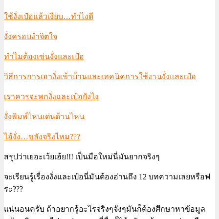
ใช้งั่งเป๋อแล้วเงียบ…ทำไงดี
งั่งครอบงำจิตใจ
ทำไมต้องเซ่นงั่งและเป๋อ
วิธีการการเอางั่งเข้าบ้านและเทคนิคการใช้งานงั่งและเป๋อ
เราควรจะพกงั่งและเป๋อยังไง
งั่งพิมพ์ไหนเด่นด้านไหน
ไอ้งั่ง…ขลังจริงไหม???
สรุปว่าเยอะเว้ยเฮ้ย!!! เป็นมือใหม่นี่มันยากจริงๆ
จะเรียนรู้เรื่องงั่งและเป๋อนี่มันต้องอ่านถึง 12 บทความเลยหรือฟ
ระ???
แน่นอนครับ ถ้าอยากรู้อะไรจริงๆจังๆมันก็ต้องศึกษาหาข้อมูล