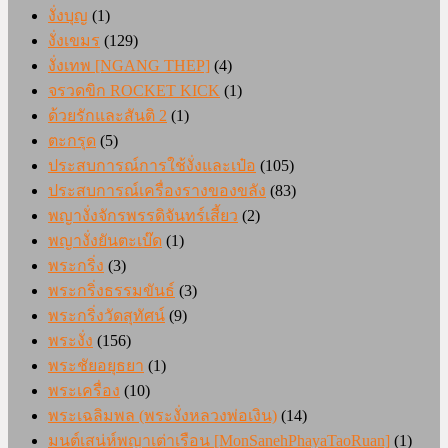
งั่งบุญ
(1)
งั่งเขมร
(129)
งั่งเทพ [NGANG THEP]
(4)
จรวดขิก ROCKET KICK
(1)
ด้วยรักและสันติ 2
(1)
ตะกรุด
(5)
ประสบการณ์การใช้งั่งและเป๋อ
(105)
ประสบการณ์เครื่องรางของขลัง
(83)
พญางั่งจักรพรรดิจันทร์เสี้ยว
(2)
พญางั่งยันตะเบ๊ด
(1)
พระกริ่ง
(3)
พระกริ่งธรรมขันธ์
(3)
พระกริ่งวัดสุทัศน์
(9)
พระงั่ง
(156)
พระชัยอยุธยา
(1)
พระเครื่อง
(10)
พระเฉลิมพล (พระงั่งหลวงพ่อเงิน)
(14)
มนต์เสน่ห์พญาเต่าเรือน [MonSanehPhayaTaoRuan]
(1)