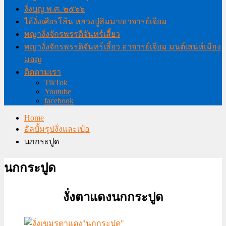
งั่งบุญ พ.ศ. ๒๕๖๖
ไอ้งั่งเศียรโล้น หลวงปู่สิมมา/อาจารย์เจียม
พญางั่งจักรพรรดิจันทร์เสี้ยว
พญางั่งจักรพรรดิจันทร์เสี้ยว อาจารย์เจียม มนต์เสน่ห์เมือง
มอญ
ติดตามเรา
TikTok
Youtube
facebook
Home
อัลบั้มรูปงั่งและเป๋อ
นกกระปูด
นกกระปูด
งั่งตาแดงนกกระปูด