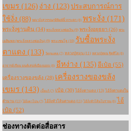
เขมร
(126)
ง่าง
(123)
ประสบการณ์การ
พระงั่ง
(171)
ใช้งั่ง
(88)
พญางั่งสุวรรณภูมิพิมพ์นิ้วกระดก
(8)
พระงั่งฐานดิน
(34)
พระงั่งอยุธยา
(26)
พระงั่งหลวงพ่อเงิน
(9)
พระ
รับซื้อพระงั่ง
เฉลิมพล (พระงั่งหลวงพ่อเงิน)
(9)
พระเชษโฐ
(10)
ตาแดง
(133)
หลวงปู่หมุน
(11)
หลวงปู่หมุน ฐิตสีโล
(8)
วัตถุมงคล
(7)
อีหง่าง
(135)
อีเป๋อ
(55)
อาจารย์เจียม มนต์เสน่ห์เมืองมอญ
(8)
เครื่องรางของขลัง
เครื่องรางของขลัง
(28)
เขมร
(143)
เป๋อ
(30)
ไอ้งั่งตาแดง
(13)
ไอ้งั่งตาแดงใน
เบี้ยแก้
(7)
ไอ้
ตำนาน
(11)
ไอ้งั่งหัวโล้นตาแดง
(11)
ไอ้งั่งหัวโล้นโบราณ
(8)
ไอ้งั่งตาโปน
(7)
เป๋อ
(52)
ช่องทางติดต่อสื่อสาร