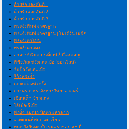
ด้วยรักและสันติ 1
ด้วยรักและสันติ 2
ด้วยรักและสันติ 3
พระงั่งพิมพ์มาตรฐาน
พระงั่งพิมพ์มาตรฐาน | โมเดิร์น เมจิค
พระงั่งตาโปน
พระงั่งตาแดง
อาจารย์เจียม มนต์เสน่ห์เมืองมอญ
พิพิธภัณฑ์งั่งและเป๋อ (ออนไลน์)
รับซื้องั่งและเป๋อ
รีวิวพระงั่ง
แกะกล่องพระงั่ง
การตรวจพระงั่งทางวิทยาศาสตร์
เซียนเล็ก ข้าวแกง
ไอ้เป๋อ/อีเป๋อ
พ่องั่ง แม่เป๋อ ปิดตามหาลาภ
มนต์เสน่ห์พญาเต่าเรือน
พญางั่งยันตะเบ๊ด รุ่นครบรอบ ๑๐ ปี