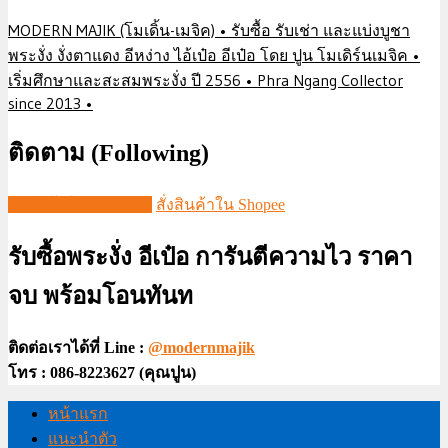
MODERN MAJIK (โมเดิ้น-เมจิค) • รับซื้อ รับเช่า และแบ่งบูชา
พระงั่ง งั่งตาแดง อีหง่าง ไอ้เป๋อ อีเป๋อ โดย ปูน โมเดิร์นเมจิค •
เริ่มศึกษาและสะสมพระงั่ง ปี 2556 • Phra Ngang Collector
since 2013 •
ติดตาม (Following)
ชมวีดีโอใน TIKTOK
สั่งสินค้าใน Shopee
รับซื้อพระงั่ง อีเป๋อ การันตีความไว ราคา
จบ พร้อมโอนทันท
ติดต่อเราได้ที่ Line :
@modernmajik
โทร : 086-8223627 (คุณปูน)
หน้าแรก
แนะนำตัว