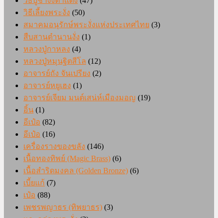
วิธีบูชางั่งตาแดง
(47)
วิธีเลี้ยงพระงั่ง
(50)
สมาคมอนุรักษ์พระงั่งแห่งประเทศไทย
(3)
สืบสานตำนานงั่ง
(1)
หลวงปู่กาหลง
(4)
หลวงปู่หมุนฐิตสีโล
(12)
อาจารย์ถัง จันเปรียง
(2)
อาจารย์หยูเฮง
(1)
อาจารย์เจียม มนต์เสน่ห์เมืองมอญ
(19)
อิ้น
(1)
อีเป๋อ
(82)
อีเป๋อ
(16)
เครื่องรางของขลัง
(146)
เนื้อทองทิพย์ (Magic Brass)
(6)
เนื้อสำริดมงคล (Golden Bronze)
(6)
เบี้ยแก้
(7)
เป๋อ
(88)
เพชรพญาธร (ทิพยาธร)
(3)