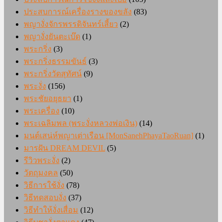
ประสบการณ์เครื่องรางของขลัง
(83)
พญางั่งจักรพรรดิจันทร์เสี้ยว
(2)
พญางั่งยันตะเบ๊ด
(1)
พระกริ่ง
(3)
พระกริ่งธรรมขันธ์
(3)
พระกริ่งวัดสุทัศน์
(9)
พระงั่ง
(156)
พระชัยอยุธยา
(1)
พระเครื่อง
(10)
พระเฉลิมพล (พระงั่งหลวงพ่อเงิน)
(14)
มนต์เสน่ห์พญาเต่าเรือน [MonSanehPhayaTaoRuan]
(1)
มารฝัน DREAM DEVIL
(5)
รีวิวพระงั่ง
(2)
วัตถุมงคล
(50)
วิธีการใช้งั่ง
(78)
วิธีทดสอบงั่ง
(37)
วิธีทำให้งั่งเสื่อม
(12)