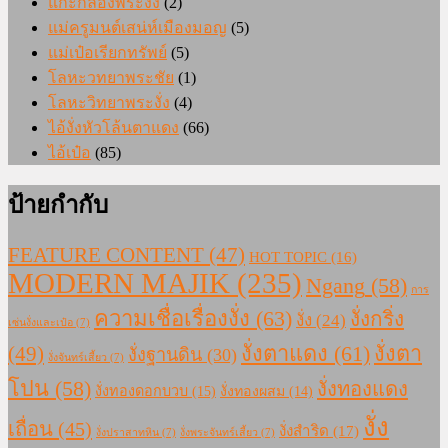
แกะกล่องพระงั่ง
(2)
แม่ครูมนต์เสน่ห์เมืองมอญ
(5)
แม่เป๋อเรียกทรัพย์
(5)
โลหะวทยาพระชัย
(1)
โลหะวิทยาพระงั่ง
(4)
ไอ้งั่งหัวโล้นตาแดง
(66)
ไอ้เป๋อ
(85)
ป้ายกำกับ
FEATURE CONTENT
(47)
HOT TOPIC
(16)
MODERN MAJIK
(235)
Ngang
(58)
การ
ความเชื่อเรื่องงั่ง
(63)
งั่งกริ่ง
งั่ง
(24)
เซ่นงั่งและเป๋อ
(7)
งั่งตาแดง
(61)
(49)
งั่งตา
งั่งฐานดิน
(30)
งั่งจันทร์เสี้ยว
(7)
โปน
(58)
งั่งทองแดง
งั่งทองดอกบวบ
(15)
งั่งทองผสม
(14)
งั่ง
เถื่อน
(45)
งั่งสำริด
(17)
งั่งปราสาทหิน
(7)
งั่งพระจันทร์เสี้ยว
(7)