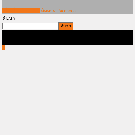
เพิ่มเพื่อนใน LINE
ติดตาม Facebook
ค้นหา
ค้นหา
ภาพและบทความทั้งหมดใน www.modernmajik.com ห้ามนำไป
ใช้ก่อนได้รับอนุญาต สงวนลิขสิทธิ์โดย MODERN MAJIK