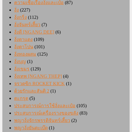
ความเชื่อเรื่องงั่งและเป๋อ
(87)
งั่ง
(227)
งั่งกริ่ง
(112)
งั่งจันทร์เสี้ยว
(7)
งั่งดี [NGANG DEE]
(6)
งั่งตาแดง
(109)
งั่งตาโปน
(101)
งั่งทองผสม
(125)
งั่งบุญ
(1)
งั่งเขมร
(129)
งั่งเทพ [NGANG THEP]
(4)
จรวดขิก ROCKET KICK
(1)
ด้วยรักและสันติ 2
(1)
ตะกรุด
(5)
ประสบการณ์การใช้งั่งและเป๋อ
(105)
ประสบการณ์เครื่องรางของขลัง
(83)
พญางั่งจักรพรรดิจันทร์เสี้ยว
(2)
พญางั่งยันตะเบ๊ด
(1)