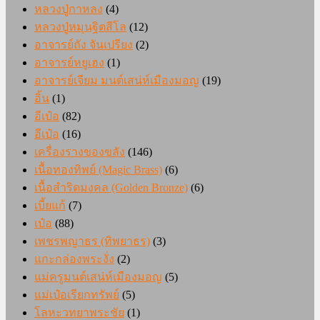
หลวงปู่กาหลง
(4)
หลวงปู่หมุนฐิตสีโล
(12)
อาจารย์ถัง จันเปรียง
(2)
อาจารย์หยูเฮง
(1)
อาจารย์เจียม มนต์เสน่ห์เมืองมอญ
(19)
อิ้น
(1)
อีเป๋อ
(82)
อีเป๋อ
(16)
เครื่องรางของขลัง
(146)
เนื้อทองทิพย์ (Magic Brass)
(6)
เนื้อสำริดมงคล (Golden Bronze)
(6)
เบี้ยแก้
(7)
เป๋อ
(88)
เพชรพญาธร (ทิพยาธร)
(3)
แกะกล่องพระงั่ง
(2)
แม่ครูมนต์เสน่ห์เมืองมอญ
(5)
แม่เป๋อเรียกทรัพย์
(5)
โลหะวทยาพระชัย
(1)