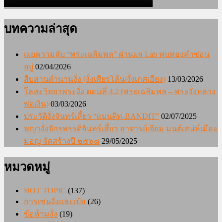
บทความล่าสุด
เผยความลับ “พระเฉลิมพล” ผ่านผล Lab พบทองคำซ่อน
อยู่
02/04/2026
สืบสานตำนานงั่ง (งั่งเศียรโล้น/งั่งเกศเอียง)
13/03/2026
โลหะวิทยาพระงั่ง ตอนที่ 4.2 (พระเฉลิมพล – พระงั่งหลวง
พ่อเงิน)
03/03/2026
ประวัติงั่งจันทร์เสี้ยว “แบนดิท-BANDIT”
02/07/2025
พญางั่งจักรพรรดิจันทร์เสี้ยว อาจารย์เจียม มนต์เสน่ห์เมือง
มอญ จัดสร้างปี ๒๕๖๘
29/05/2025
หมวดหมู่
HOT TOPIC
(137)
การเซ่นงั่งและเป๋อ
(26)
ข้อห้ามงั่ง
(19)