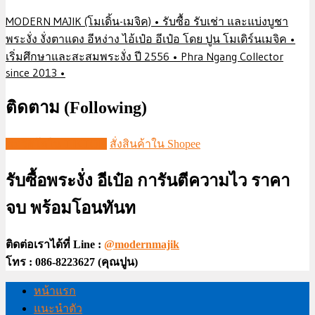
MODERN MAJIK (โมเดิ้น-เมจิค) • รับซื้อ รับเช่า และแบ่งบูชา
พระงั่ง งั่งตาแดง อีหง่าง ไอ้เป๋อ อีเป๋อ โดย ปูน โมเดิร์นเมจิค •
เริ่มศึกษาและสะสมพระงั่ง ปี 2556 • Phra Ngang Collector
since 2013 •
ติดตาม (Following)
ชมวีดีโอใน TIKTOK
สั่งสินค้าใน Shopee
รับซื้อพระงั่ง อีเป๋อ การันตีความไว ราคา
จบ พร้อมโอนทันท
ติดต่อเราได้ที่ Line :
@modernmajik
โทร : 086-8223627 (คุณปูน)
หน้าแรก
แนะนำตัว