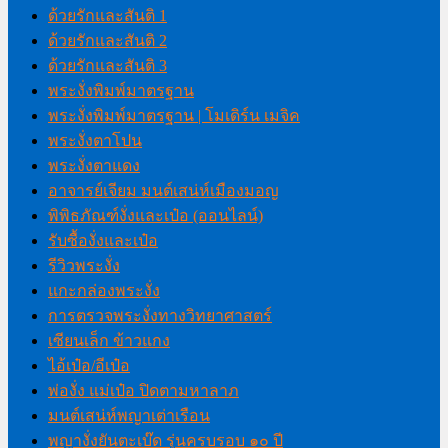
ด้วยรักและสันติ 1
ด้วยรักและสันติ 2
ด้วยรักและสันติ 3
พระงั่งพิมพ์มาตรฐาน
พระงั่งพิมพ์มาตรฐาน | โมเดิร์น เมจิค
พระงั่งตาโปน
พระงั่งตาแดง
อาจารย์เจียม มนต์เสน่ห์เมืองมอญ
พิพิธภัณฑ์งั่งและเป๋อ (ออนไลน์)
รับซื้องั่งและเป๋อ
รีวิวพระงั่ง
แกะกล่องพระงั่ง
การตรวจพระงั่งทางวิทยาศาสตร์
เซียนเล็ก ข้าวแกง
ไอ้เป๋อ/อีเป๋อ
พ่องั่ง แม่เป๋อ ปิดตามหาลาภ
มนต์เสน่ห์พญาเต่าเรือน
พญางั่งยันตะเบ๊ด รุ่นครบรอบ ๑๐ ปี