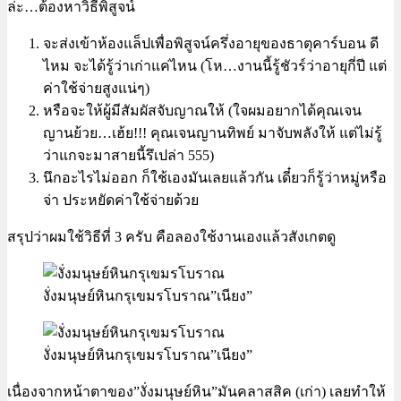
ล่ะ…ต้องหาวิธีพิสูจน์
จะส่งเข้าห้องแล็ปเพื่อพิสูจน์ครึ่งอายุของธาตุคาร์บอน ดี
ไหม จะได้รู้ว่าเก่าแค่ไหน (โห…งานนี้รู้ชัวร์ว่าอายุกี่ปี แต่
ค่าใช้จ่ายสูงแน่ๆ)
หรือจะให้ผู้มีสัมผัสจับญาณให้ (ใจผมอยากได้คุณเจน
ญานย้วย…เฮ้ย!!! คุณเจนญานทิพย์ มาจับพลังให้ แต่ไม่รู้
ว่าแกจะมาสายนี้รึเปล่า 555)
นึกอะไรไม่ออก ก็ใช้เองมันเลยแล้วกัน เดี๋ยวก็รู้ว่าหมู่หรือ
จ่า ประหยัดค่าใช้จ่ายด้วย
สรุปว่าผมใช้วิธีที่ 3 ครับ คือลองใช้งานเองแล้วสังเกตดู
งั่งมนุษย์หินกรุเขมรโบราณ”เนียง”
งั่งมนุษย์หินกรุเขมรโบราณ”เนียง”
เนื่องจากหน้าตาของ”งั่งมนุษย์หิน”มันคลาสสิค (เก่า) เลยทำให้