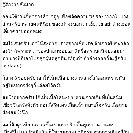
รู้สึกว่าขลังมาก
ก่อนใช้งานก็ทำการล้างๆถูๆ เพื่อขจัดความ”เขรอะ”ออกไปบาง
ส่วนครับ หลายคนที่นิยมของเก่าจะบอกว่า เฮ้ย…ย อย่าล้างเยอะ
เดี๋ยวคราบออกหมด
ผมไม่สนครับ เอาให้สะอาดปราศจากเชื้อโรค ถ้าเก่าจริงจะกลัว
อะไร (เพราะพวกของปลอมชอบเอาสีหรือคราบสนิมปลอมมา
ทา บางทีก็เอาไปคลุกฝุ่นคลุกดินให้ดูเก่า ถ้าล้างออกก็จะรู้ครับ
ว่าปลอม)
ก็ล้าง 3 รอบครับ เอาให้เห็นเนื้อ บางส่วนล้างไม่ออกเพราะมัน
อยู่ในซอกจริงๆก็ปล่อยไว้ครับ
สมใจอยากครับ ได้เห็นเนื้อโลหะบางส่วน จากเดิมที่เป็นสนิม
เขียวขึ้นกรังทั้งตัว ตอนนี้เริ่มเห็นเนื้อแล้ว สบายใจครับ เนื้อสวย
ผ่องสมใจนึก
ผมก็จับผูกเชือกแขวนขึ้นเอวเลยครับ ขึ้นคู่เลย “นายและ
เนียง”ไปแบบผัวเมียกัน ก็ใช้งานตามปกติครับ จากการเสียดสีกัน