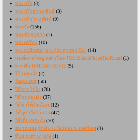
พระกริ่ง
(3)
พระกริ่งธรรมขันธ์
(3)
พระกริ่งวัดสุทัศน์
(9)
พระงั่ง
(156)
พระชัยอยุธยา
(1)
พระเครื่อง
(10)
พระเฉลิมพล (พระงั่งหลวงพ่อเงิน)
(14)
มนต์เสน่ห์พญาเต่าเรือน [MonSanehPhayaTaoRuan]
(1)
มารฝัน DREAM DEVIL
(5)
รีวิวพระงั่ง
(2)
วัตถุมงคล
(50)
วิธีการใช้งั่ง
(78)
วิธีทดสอบงั่ง
(37)
วิธีทำให้งั่งเสื่อม
(12)
วิธีบูชางั่งตาแดง
(47)
วิธีเลี้ยงพระงั่ง
(50)
สมาคมอนุรักษ์พระงั่งแห่งประเทศไทย
(3)
สืบสานตำนานงั่ง
(1)