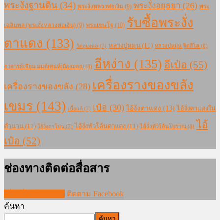
พระงั่งฐานดิน
(34)
พระงั่งอยุธยา
(26)
พระงั่งหลวงพ่อเงิน
(9)
พระ
รับซื้อพระงั่ง
เฉลิมพล (พระงั่งหลวงพ่อเงิน)
(9)
พระเชษโฐ
(10)
ตาแดง
(133)
หลวงปู่หมุน
(11)
หลวงปู่หมุน ฐิตสีโล
(8)
วัตถุมงคล
(7)
อีหง่าง
(135)
อีเป๋อ
(55)
อาจารย์เจียม มนต์เสน่ห์เมืองมอญ
(8)
เครื่องรางของขลัง
เครื่องรางของขลัง
(28)
เขมร
(143)
เป๋อ
(30)
ไอ้งั่งตาแดง
(13)
ไอ้งั่งตาแดงใน
เบี้ยแก้
(7)
ไอ้
ตำนาน
(11)
ไอ้งั่งหัวโล้นตาแดง
(11)
ไอ้งั่งหัวโล้นโบราณ
(8)
ไอ้งั่งตาโปน
(7)
เป๋อ
(52)
ช่องทางติดต่อสื่อสาร
เพิ่มเพื่อนใน LINE
ติดตาม Facebook
ค้นหา
ค้นหา