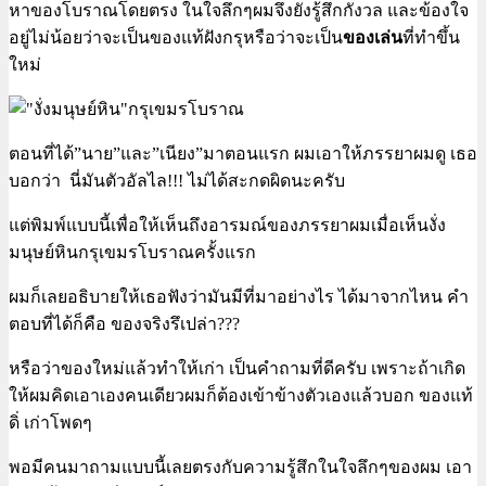
หาของโบราณโดยตรง ในใจลึกๆผมจึงยังรู้สึกกังวล และข้องใจ
อยู่ไม่น้อยว่าจะเป็นของแท้ฝังกรุหรือว่าจะเป็น
ของเล่น
ที่ทำขึ้น
ใหม่
ตอนที่ได้”นาย”และ”เนียง”มาตอนแรก ผมเอาให้ภรรยาผมดู เธอ
บอกว่า นี่มันตัวอัลไล!!! ไม่ได้สะกดผิดนะครับ
แต่พิมพ์แบบนี้เพื่อให้เห็นถึงอารมณ์ของภรรยาผมเมื่อเห็นงั่ง
มนุษย์หินกรุเขมรโบราณครั้งแรก
ผมก็เลยอธิบายให้เธอฟังว่ามันมีที่มาอย่างไร ได้มาจากไหน คำ
ตอบที่ได้ก็คือ ของจริงรึเปล่า???
หรือว่าของใหม่แล้วทำให้เก่า เป็นคำถามที่ดีครับ เพราะถ้าเกิด
ให้ผมคิดเอาเองคนเดียวผมก็ต้องเข้าข้างตัวเองแล้วบอก ของแท้
ดิ่ เก่าโพดๆ
พอมีคนมาถามแบบนี้เลยตรงกับความรู้สึกในใจลึกๆของผม เอา