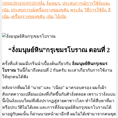
18/04/2014
16/03/2019
งั่ง
,
งั่งเขมร
,
ประสบการณ์การใช้งั่งและ
เป๋อ
,
ประสบการณ์เครื่องรางของขลัง
,
พระงั่ง
,
วิธีการใช้งั่ง
,
อี
เป๋อ
,
เครื่องรางของขลัง
,
เป๋อ
,
ไอ้เป๋อ
“งั่งมนุษย์หิน”กรุเขมรโบราณ ตอนที่ 2
ครั้งที่แล้วผมมีเกริ่นนำเบื้องต้นเกี่ยวกับ
งั่งมนุษย์หินกรุเขมร
โบราณ
วันนี้ก็มาถึงตอนที่ 2 กันครับ จะเล่าเกี่ยวกับการใช้งาน
ให้ทุกคนได้ฟัง
หลังจากที่ผมได้ “นาย” และ “เนียง” มาครอบครอง ผมก็เฝ้า
สังเกตความเปลี่ยนแปลงที่เกิดขึ้นกับตัวงั่งตลอด เพราะว่างั่งแบบ
นี้เป็นงั่งแบบใหม่ที่เพิ่งปรากฏสู่สายตาชาวโลก ทำให้สืบหาที่มา
หรือประวัติไม่ได้เลย และการที่งั่งมนุษย์หินกรุเขมรโบราณได้
มาอยู่กับผมนั้น ก็ผ่านนายหน้ามาอีกที ผมไม่ได้เช่ามาจากคนขุด