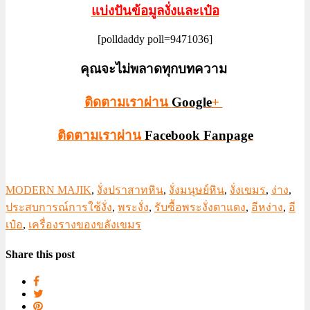
แบ่งปันข้อมูลงั่งและเป๋อ
[polldaddy poll=9471036]
คุณจะไม่พลาดทุกบทความ
ติดตามเราผ่าน
Google
+
ติดตามเราผ่าน
Facebook Fanpage
MODERN MAJIK
,
งั่งปราสาทหิน
,
งั่งมนุษย์หิน
,
งั่งเขมร
,
ง่าง
,
ประสบการณ์การใช้งั่ง
,
พระงั่ง
,
รับซื้อพระงั่งตาแดง
,
อีหง่าง
,
อี
เป๋อ
,
เครื่องรางของขลังเขมร
Share this post