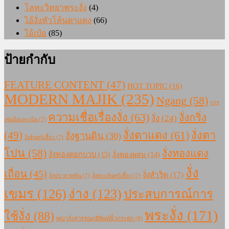
โลหะวิทยาพระงั่ง
(4)
ไอ้งั่งหัวโล้นตาแดง
(66)
ไอ้เป๋อ
(85)
ป้ายกำกับ
FEATURE CONTENT
(47)
HOT TOPIC
(16)
MODERN MAJIK
(235)
Ngang
(58)
การ
ความเชื่อเรื่องงั่ง
(63)
งั่งกริ่ง
งั่ง
(24)
เซ่นงั่งและเป๋อ
(7)
งั่งตาแดง
(61)
(49)
งั่งตา
งั่งฐานดิน
(30)
งั่งจันทร์เสี้ยว
(7)
โปน
(58)
งั่งทองแดง
งั่งทองดอกบวบ
(15)
งั่งทองผสม
(14)
งั่ง
เถื่อน
(45)
งั่งสำริด
(17)
งั่งปราสาทหิน
(7)
งั่งพระจันทร์เสี้ยว
(7)
เขมร
(126)
ง่าง
(123)
ประสบการณ์การ
พระงั่ง
(171)
ใช้งั่ง
(88)
พญางั่งสุวรรณภูมิพิมพ์นิ้วกระดก
(8)