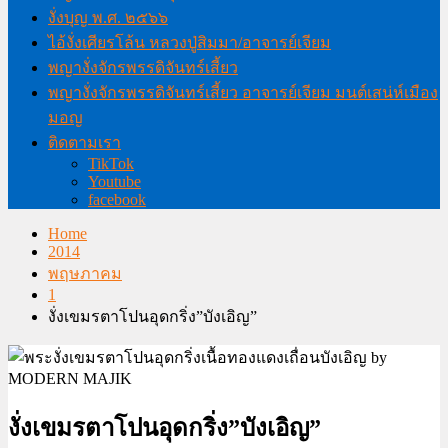
งั่งบุญ พ.ศ. ๒๕๖๖
ไอ้งั่งเศียรโล้น หลวงปู่สิมมา/อาจารย์เจียม
พญางั่งจักรพรรดิจันทร์เสี้ยว
พญางั่งจักรพรรดิจันทร์เสี้ยว อาจารย์เจียม มนต์เสน่ห์เมือง
มอญ
ติดตามเรา
TikTok
Youtube
facebook
Home
2014
พฤษภาคม
1
งั่งเขมรตาโปนอุดกริ่ง”บังเอิญ”
งั่งเขมรตาโปนอุดกริ่ง”บังเอิญ”