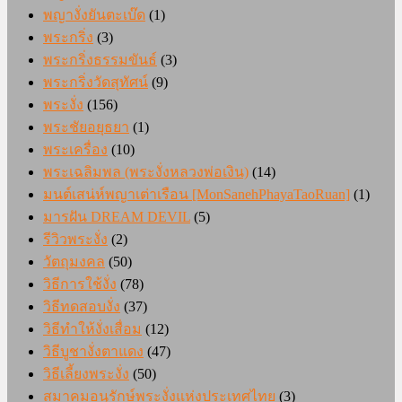
พญางั่งยันตะเบ๊ด
(1)
พระกริ่ง
(3)
พระกริ่งธรรมขันธ์
(3)
พระกริ่งวัดสุทัศน์
(9)
พระงั่ง
(156)
พระชัยอยุธยา
(1)
พระเครื่อง
(10)
พระเฉลิมพล (พระงั่งหลวงพ่อเงิน)
(14)
มนต์เสน่ห์พญาเต่าเรือน [MonSanehPhayaTaoRuan]
(1)
มารฝัน DREAM DEVIL
(5)
รีวิวพระงั่ง
(2)
วัตถุมงคล
(50)
วิธีการใช้งั่ง
(78)
วิธีทดสอบงั่ง
(37)
วิธีทำให้งั่งเสื่อม
(12)
วิธีบูชางั่งตาแดง
(47)
วิธีเลี้ยงพระงั่ง
(50)
สมาคมอนุรักษ์พระงั่งแห่งประเทศไทย
(3)