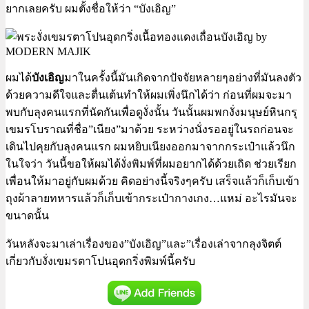
ยากเลยครับ ผมตั้งชื่อให้ว่า “บังเอิญ”
ผมได้
บังเอิญ
มาในครั้งนี้มันเกิดจากปัจจัยหลายๆอย่างที่มันลงตัว
ด้วยความดีใจและตื่นเต้นทำให้ผมเพิ่งนึกได้ว่า ก่อนที่ผมจะมา
พบกับลุงคนแรกที่นัดกันเพื่อดูงั่งนั้น วันนั้นผมพกงั่งมนุษย์หินกรุ
เขมรโบราณที่ชื่อ”เนียง”มาด้วย ระหว่างนั่งรออยู่ในรถก่อนจะ
เดินไปคุยกับลุงคนแรก ผมหยิบเนียงออกมาจากกระเป๋าแล้วนึก
ในใจว่า วันนี้ขอให้ผมได้งั่งพิมพ์ที่ผมอยากได้ด้วยเถิด ช่วยเรียก
เพื่อนให้มาอยู่กับผมด้วย คิดอย่างนี้จริงๆครับ เสร็จแล้วก็เก็บเข้า
ถุงผ้าลายทหารแล้วก็เก็บเข้ากระเป๋ากางเกง…แหม่ อะไรมันจะ
ขนาดนั้น
วันหลังจะมาเล่าเรื่องของ”บังเอิญ”และ”เรื่องเล่าจากลุงจิตต์
เกี่ยวกับงั่งเขมรตาโปนอุดกริ่งพิมพ์นี้ครับ