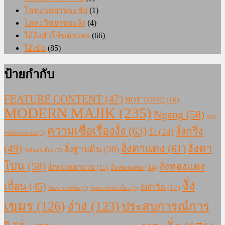
โลหะวทยาพระชัย
(1)
โลหะวิทยาพระงั่ง
(4)
ไอ้งั่งหัวโล้นตาแดง
(66)
ไอ้เป๋อ
(85)
ป้ายกำกับ
FEATURE CONTENT
(47)
HOT TOPIC
(16)
MODERN MAJIK
(235)
Ngang
(58)
การ
ความเชื่อเรื่องงั่ง
(63)
งั่งกริ่ง
งั่ง
(24)
เซ่นงั่งและเป๋อ
(7)
งั่งตาแดง
(61)
(49)
งั่งตา
งั่งฐานดิน
(30)
งั่งจันทร์เสี้ยว
(7)
โปน
(58)
งั่งทองแดง
งั่งทองดอกบวบ
(15)
งั่งทองผสม
(14)
งั่ง
เถื่อน
(45)
งั่งสำริด
(17)
งั่งปราสาทหิน
(7)
งั่งพระจันทร์เสี้ยว
(7)
เขมร
(126)
ง่าง
(123)
ประสบการณ์การ