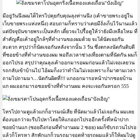
มีอยู่วันนึงผมได็ไทรไปคุยกับคุณลุงท่านนึง (เค้าขายพระอยู่ใน
เว็บขายพระแห่งหนึ่ง) สอบถามก็ทราบว่าเคยมีงั่งเก็บไว้นานแล้ว
แต่ปัจจุบันขายพระเป็นหลัก เดี๋ยวจะไปรื้อดูให้ว่ายังมีเหลือไหม ที่
สำคัญคือเค้าอยู่ใกล้ๆที่ทำงานของผมด้วย จะได้นัดเจอกัน
สะดวก สรุปว่าก็นัดเจอกันหลังจากนั้น 3 วัน ซึ่งตกลงนัดกันดิบดี
ที่ซอยข้างที่ทำงานของผม พอถึงเวลาช่วงเที่ยงตามที่นัดกัน ผมก็
ออกไปรอ สรุปว่าคุณลุงเค้าออกมารอผมก่อนแล้วไม่เจอเลยวน
รถกลับเข้าบ้านไป ไอ้ผมก็งงว่าทำไมไม่เจอเพราะก็มาตามเวลา
ถามไปถามมา…นัดกันผิดที่!!! แกออกมารอหน้าปากซอยบ้าน
แก ผมออกมารอซอยข้างที่ทำงานผม คงจะเจอกันหรอก 555
โทรไปถามดูแล้วแกก็อารมณ์เสีย ที่นัดมาแล้วไม่เจอกัน ผมเลย
ต้องบอกว่าจะรีบไปหาโดยให้แกออกไปรออีกครั้งที่หน้าปาก
ซอยบ้านแก (ซอยถึงก่อนที่ทำงานผม 2 ซอย) ผมก็ขับรถวนไปรอ
แล้วก็โทรหา สักพักแกก็วนรถมาจอดท้ายรถผมแล้วก็ให้ผมไปดู