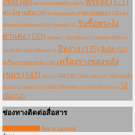
พระงั่ง
(171)
ใช้งั่ง
(88)
พญางั่งสุวรรณภูมิพิมพ์นิ้วกระดก
(8)
พระงั่งฐานดิน
(34)
พระงั่งอยุธยา
(26)
พระงั่งหลวงพ่อเงิน
(9)
พระ
รับซื้อพระงั่ง
เฉลิมพล (พระงั่งหลวงพ่อเงิน)
(9)
พระเชษโฐ
(10)
ตาแดง
(133)
หลวงปู่หมุน
(11)
หลวงปู่หมุน ฐิตสีโล
(8)
วัตถุมงคล
(7)
อีหง่าง
(135)
อีเป๋อ
(55)
อาจารย์เจียม มนต์เสน่ห์เมืองมอญ
(8)
เครื่องรางของขลัง
เครื่องรางของขลัง
(28)
เขมร
(143)
เป๋อ
(30)
ไอ้งั่งตาแดง
(13)
ไอ้งั่งตาแดงใน
เบี้ยแก้
(7)
ไอ้
ตำนาน
(11)
ไอ้งั่งหัวโล้นตาแดง
(11)
ไอ้งั่งหัวโล้นโบราณ
(8)
ไอ้งั่งตาโปน
(7)
เป๋อ
(52)
ช่องทางติดต่อสื่อสาร
เพิ่มเพื่อนใน LINE
ติดตาม Facebook