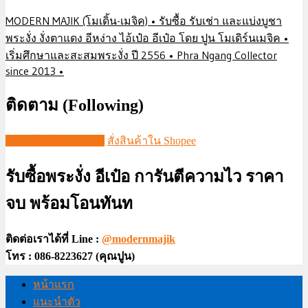
MODERN MAJIK (โมเดิ้น-เมจิค) • รับซื้อ รับเช่า และแบ่งบูชา
พระงั่ง งั่งตาแดง อีหง่าง ไอ้เป๋อ อีเป๋อ โดย ปูน โมเดิร์นเมจิค •
เริ่มศึกษาและสะสมพระงั่ง ปี 2556 • Phra Ngang Collector
since 2013 •
ติดตาม (Following)
ชมวีดีโอใน TIKTOK
สั่งสินค้าใน Shopee
รับซื้อพระงั่ง อีเป๋อ การันตีความไว ราคา
จบ พร้อมโอนทันท
ติดต่อเราได้ที่ Line :
@modernmajik
โทร : 086-8223627 (คุณปูน)
หน้าแรก
แนะนำตัว