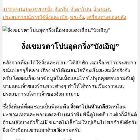
01/05/2014
16/03/2019
งั่ง
,
งั่งกริ่ง
,
งั่งตาโปน
,
งั่งเขมร
,
ประสบการณ์การใช้งั่งและเป๋อ
,
พระงั่ง
,
เครื่องรางของขลัง
งั่งเขมรตาโปนอุดกริ่ง”บังเอิญ”
หลังจากที่ผมได้ใช้งั่งและเป๋อมาได้สักพัก เจอเรื่องราวประสบกา
รณ์แปลกๆก็หลายเรื่อง ทำให้ผมสนใจที่จะเริ่มสะสมงั่งจริงจัง
ครับ โดยผมก็จะหาข้อมูลในเน็ตและโทรไปพูดคุยสอบถามกับผู้
ขายและเจ้าของร้านพระต่างๆ ทำให้ได้ทราบเรื่องราวและ
ประสบการณ์จากเจ้าของงั่งมากมาย
ซึ่งงั่งพิมพ์ที่ผมชอบเป็นพิเศษคือ
งั่งตาโปนหัวเกลียว
เหมือน
มะขามเทศและทองแดงครับ ผมว่าพิมพ์นี้ดูโหดดี บางตัวก็มียันต์
ด้านหลังบางตัวก็ไม่มี ขนาดไม่เล็กไม่ใหญ่เกินไป พกกำลังดีครับ
ยิ่งเข้าเชือกแขวนเอวด้วย ยิ่งสวยครับ