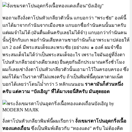
พอถามถึงงั่งตาโปนหัวเกลียวตัวนั้น แกบอกว่า “พระชัย” องค์นี้
แกได้มาจากกำนันจากเมืองชล แกบอกชื่อกำนันคนนั้นมาครับ
แต่ผมจำไม่ได้ (มันตื่นเต้นครับเลยไม่ได้จำ) แกบอกว่ากำนันคน
นั้นรู้จักกับแก พอกำนันเสียหลานชายกำนันก็เอาพระมาปล่อยให้
แก 2 องค์ มีพระสมเด็จและพระชัย (อย่างละ ๑ องค์ ผมจำชื่อ
พระสมเด็จไม่ได้ว่าเป็นพระสมเด็จอะไร เพราะใจมันอยู่ที่งั่งตา
โปนหัวเกลียวอย่างเดียวเลย) ยืนคุยกันอีกประมาณครึ่งชั่วโมง
ผมก็เลยเช่างั่งตาโปนหัวเกลียวตัวนั้นเอามาไว้ในครอบครอง ซึ่ง
ผมก็ได้มาในราคาที่ไม่แพงครับ ถ้าเป็นพิมพ์นี้คุณหาตามเน็ต
บอกได้เลยว่าโดนไม่่ำกว่า 5 หลักแนนอน
ราคามันก็ส่วนหนึ่ง
ครับ แต่ความ “บังเอิญ” ที่ได้มาเจอนี่สิครับ มันสุดยอด
งั่งตาโปนหัวเกลียวพิมพ์นี้ผมเรียกว่า
งั่งเขมรตาโปนอุดกริ่งเนื้อ
ทองแดงเถื่อน
ซึ่งเป็นพิมพ์เดียวกับ “ทองแดง” ครับ ไม่ต้องคิด