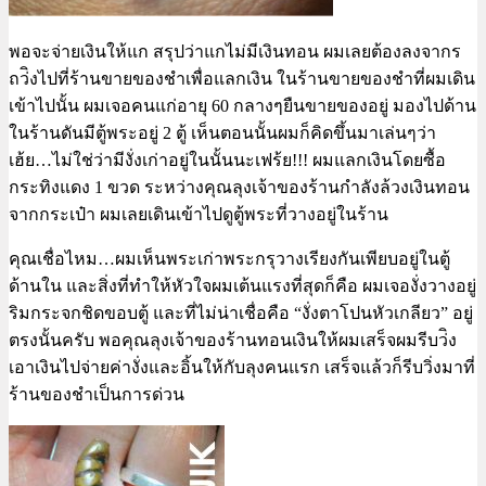
พอจะจ่ายเงินให้แก สรุปว่าแกไม่มีเงินทอน ผมเลยต้องลงจากร
ถว่ิงไปที่ร้านขายของชำเพื่อแลกเงิน ในร้านขายของชำที่ผมเดิน
เข้าไปนั้น ผมเจอคนแก่อายุ 60 กลางๆยืนขายของอยู่ มองไปด้าน
ในร้านดันมีตู้พระอยู่ 2 ตู้ เห็นตอนนั้นผมก็คิดขึ้นมาเล่นๆว่า
เฮ้ย…ไม่ใช่ว่ามีงั่งเก่าอยู่ในนั้นนะเฟร้ย!!! ผมแลกเงินโดยซื้อ
กระทิงแดง 1 ขวด ระหว่างคุณลุงเจ้าของร้านกำลังล้วงเงินทอน
จากกระเป๋า ผมเลยเดินเข้าไปดูตู้พระที่วางอยู่ในร้าน
คุณเชื่อไหม…ผมเห็นพระเก่าพระกรุวางเรียงกันเพียบอยู่ในตู้
ด้านใน และสิ่งที่ทำให้หัวใจผมเต้นแรงที่สุดก็คือ ผมเจองั่งวางอยู่
ริมกระจกชิดขอบตู้ และที่ไม่น่าเชื่อคือ “งั่งตาโปนหัวเกลียว” อยู่
ตรงนั้นครับ พอคุณลุงเจ้าของร้านทอนเงินให้ผมเสร็จผมรีบว่ิง
เอาเงินไปจ่ายค่างั่งและอิ้นให้กับลุงคนแรก เสร็จแล้วก็รีบวิ่งมาที่
ร้านของชำเป็นการด่วน