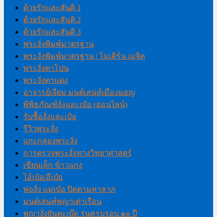
ด้วยรักและสันติ 1
ด้วยรักและสันติ 2
ด้วยรักและสันติ 3
พระงั่งพิมพ์มาตรฐาน
พระงั่งพิมพ์มาตรฐาน | โมเดิร์น เมจิค
พระงั่งตาโปน
พระงั่งตาแดง
อาจารย์เจียม มนต์เสน่ห์เมืองมอญ
พิพิธภัณฑ์งั่งและเป๋อ (ออนไลน์)
รับซื้องั่งและเป๋อ
รีวิวพระงั่ง
แกะกล่องพระงั่ง
การตรวจพระงั่งทางวิทยาศาสตร์
เซียนเล็ก ข้าวแกง
ไอ้เป๋อ/อีเป๋อ
พ่องั่ง แม่เป๋อ ปิดตามหาลาภ
มนต์เสน่ห์พญาเต่าเรือน
พญางั่งยันตะเบ๊ด รุ่นครบรอบ ๑๐ ปี