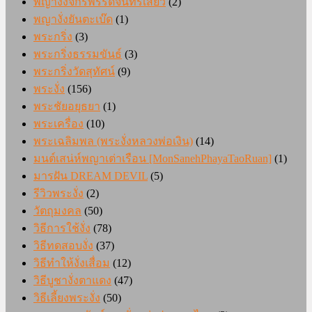
พญางั่งจักรพรรดิจันทร์เสี้ยว
(2)
พญางั่งยันตะเบ๊ด
(1)
พระกริ่ง
(3)
พระกริ่งธรรมขันธ์
(3)
พระกริ่งวัดสุทัศน์
(9)
พระงั่ง
(156)
พระชัยอยุธยา
(1)
พระเครื่อง
(10)
พระเฉลิมพล (พระงั่งหลวงพ่อเงิน)
(14)
มนต์เสน่ห์พญาเต่าเรือน [MonSanehPhayaTaoRuan]
(1)
มารฝัน DREAM DEVIL
(5)
รีวิวพระงั่ง
(2)
วัตถุมงคล
(50)
วิธีการใช้งั่ง
(78)
วิธีทดสอบงั่ง
(37)
วิธีทำให้งั่งเสื่อม
(12)
วิธีบูชางั่งตาแดง
(47)
วิธีเลี้ยงพระงั่ง
(50)