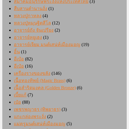
สมาคมอนุรักษ์พระงั่งแห่งประเทศไทย
(3)
สืบสานตำนานงั่ง
(1)
หลวงปู่กาหลง
(4)
หลวงปู่หมุนฐิตสีโล
(12)
อาจารย์ถัง จันเปรียง
(2)
อาจารย์หยูเฮง
(1)
อาจารย์เจียม มนต์เสน่ห์เมืองมอญ
(19)
อิ้น
(1)
อีเป๋อ
(82)
อีเป๋อ
(16)
เครื่องรางของขลัง
(146)
เนื้อทองทิพย์ (Magic Brass)
(6)
เนื้อสำริดมงคล (Golden Bronze)
(6)
เบี้ยแก้
(7)
เป๋อ
(88)
เพชรพญาธร (ทิพยาธร)
(3)
แกะกล่องพระงั่ง
(2)
แม่ครูมนต์เสน่ห์เมืองมอญ
(5)