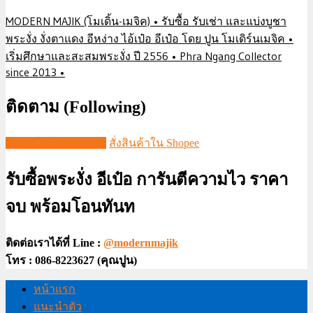
MODERN MAJIK (โมเดิ้น-เมจิค) • รับซื้อ รับเช่า และแบ่งบูชา
พระงั่ง งั่งตาแดง อีหง่าง ไอ้เป๋อ อีเป๋อ โดย ปูน โมเดิร์นเมจิค •
เริ่มศึกษาและสะสมพระงั่ง ปี 2556 • Phra Ngang Collector
since 2013 •
ติดตาม (Following)
ชมวีดีโอใน TIKTOK
สั่งสินค้าใน Shopee
รับซื้อพระงั่ง อีเป๋อ การันตีความไว ราคา
จบ พร้อมโอนทันท
ติดต่อเราได้ที่ Line :
@modernmajik
โทร : 086-8223627 (คุณปูน)
หน้าแรก
แนะนำตัว