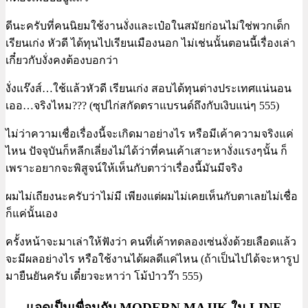
ดีนะครับที่คนนิยมใช้งานงั่งและเป๋อในสมัยก่อนไม่ใช่พวกเด็ก
เรียนเก่ง หัวดี ได้ทุนไปเรียนเมืองนอก ไม่เช่นนั้นตอนนี้เรื่องเล่า
เกี๋ยวกับงั่งคงต้องบอกว่า
งั่งแร๊งส์…ใช้แล้วหัวดี เรียนเก่ง สอบได้ทุนต่างประเทศแน่นอน
เออ…จริงไหม??? (ซุปไก่สกัดตราแบรนด์ถึงกับเงิบแน่ๆ 555)
ไม่ว่าความเชื่อเรื่องนี้จะเกิดมาอย่างไร หรือมีเค้าความจริงแค่
ไหน ปัจจุบันก็หลีกเลี่ยงไม่ได้ว่าที่คนเค้าเสาะหางั่งแรงๆนั้น ก็
เพราะอยากจะพิสูจน์ให้เห็นกับตาว่าเรื่องนี้มันมีจริง
ผมไม่เถียงนะครับว่าไม่มี เพียงแต่ผมไม่เคยเห็นกับตาเลยไม่เชื่อ
ก็แค่นั้นเอง
ครั้งหน้าจะมาเล่าให้ฟังว่า คนที่เค้าทดลองเซ่นงั่งด้วยเลือดแล้ว
จะมีผลอย่างไร หรือใช้งานได้ผลดีแค่ไหน (ถ้าเป็นไปได้จะหารูป
มายืนยันครับ เดี๋ยวจะหาว่า โม้ป่าวว๊า 555)
แอดเป็นเพื่อนกับ MODERN MAJIK ใน LINE