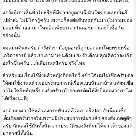
แบบนี้เอาเข้าบ้านไม่ได้ (เครื่องเซ่นแบบนี้เค้าใช้เลี้ยงผีกันครับ)
แต่งั่งที่เราเห็นทั่วไปหรือที่มีขายอยู่ตอนนี้ มันใช่ของแบบนั้นรึ
เปล่าล่ะ ไม่มีใครรู้ครับ เพราะก็ส่งต่อสืบทอดกันมา (ไม่รวมของ
ปลอมที่ทำออกมาใหม่อีกเพียบ) เล่ากันต่อๆมา และก็เชื่อกัน
อย่างนั้น
ผมสมมตินะครับ ถ้างั่งที่เรามีอยู่ตอนนี้ถูกปลุกเสกโดยพระหรือ
เกจิอาจารย์ แล้วเราเอามาเซ่นด้วยประจำเดือน คุณคิดว่าจะเกิด
อะไรขึ้นครับ….ก็เสื่อมนะสิครับ จริงไหม
สำหรับผมเรื่องใช้งั่งแล้วหญิงติดหรือวิ่งเข้าใส่ ผมไม่เชื่อครับ ต่อ
ให้ผมใช้งานแล้วเจอประสบการณ์เรื่องแบบนั้นมาบ้าง แต่ผมเชื่อ
ว่าไม่ใช่อิทธิฤทธิ์ของงั่งครับ (ถ้ายกเครดิตให้งั่งก็แสดงว่าเราไม่
ได้เรื่องนะดิ่)
แต่ถ้าถามว่าใช้แล้วคงกระพันแคล้วคลาดรึเปล่า อันนี้ผมเชื่อ
เต็มร้อยครับว่าจริงเพราะมีประสบการณ์มาแล้ว ลองสังเกตดูดีๆ
ครับ นักเลงใช้กันทั้งนั้น จากประวัติของงั่งที่ผมได้มา เจ้าของเก่า
มาสายนี้ทั้งนั้น