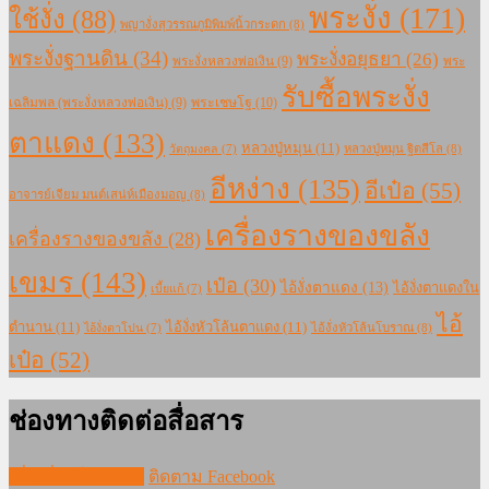
พระงั่ง
(171)
ใช้งั่ง
(88)
พญางั่งสุวรรณภูมิพิมพ์นิ้วกระดก
(8)
พระงั่งฐานดิน
(34)
พระงั่งอยุธยา
(26)
พระงั่งหลวงพ่อเงิน
(9)
พระ
รับซื้อพระงั่ง
เฉลิมพล (พระงั่งหลวงพ่อเงิน)
(9)
พระเชษโฐ
(10)
ตาแดง
(133)
หลวงปู่หมุน
(11)
หลวงปู่หมุน ฐิตสีโล
(8)
วัตถุมงคล
(7)
อีหง่าง
(135)
อีเป๋อ
(55)
อาจารย์เจียม มนต์เสน่ห์เมืองมอญ
(8)
เครื่องรางของขลัง
เครื่องรางของขลัง
(28)
เขมร
(143)
เป๋อ
(30)
ไอ้งั่งตาแดง
(13)
ไอ้งั่งตาแดงใน
เบี้ยแก้
(7)
ไอ้
ตำนาน
(11)
ไอ้งั่งหัวโล้นตาแดง
(11)
ไอ้งั่งหัวโล้นโบราณ
(8)
ไอ้งั่งตาโปน
(7)
เป๋อ
(52)
ช่องทางติดต่อสื่อสาร
เพิ่มเพื่อนใน LINE
ติดตาม Facebook