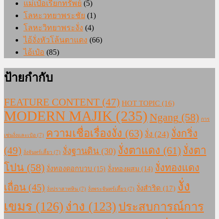
แม่เป๋อเรียกทรัพย์
(5)
โลหะวทยาพระชัย
(1)
โลหะวิทยาพระงั่ง
(4)
ไอ้งั่งหัวโล้นตาแดง
(66)
ไอ้เป๋อ
(85)
ป้ายกำกับ
FEATURE CONTENT
(47)
HOT TOPIC
(16)
MODERN MAJIK
(235)
Ngang
(58)
การ
ความเชื่อเรื่องงั่ง
(63)
งั่งกริ่ง
งั่ง
(24)
เซ่นงั่งและเป๋อ
(7)
งั่งตาแดง
(61)
(49)
งั่งตา
งั่งฐานดิน
(30)
งั่งจันทร์เสี้ยว
(7)
โปน
(58)
งั่งทองแดง
งั่งทองดอกบวบ
(15)
งั่งทองผสม
(14)
งั่ง
เถื่อน
(45)
งั่งสำริด
(17)
งั่งปราสาทหิน
(7)
งั่งพระจันทร์เสี้ยว
(7)
เขมร
(126)
ง่าง
(123)
ประสบการณ์การ