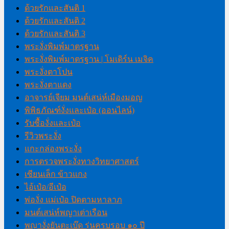
ด้วยรักและสันติ 1
ด้วยรักและสันติ 2
ด้วยรักและสันติ 3
พระงั่งพิมพ์มาตรฐาน
พระงั่งพิมพ์มาตรฐาน | โมเดิร์น เมจิค
พระงั่งตาโปน
พระงั่งตาแดง
อาจารย์เจียม มนต์เสน่ห์เมืองมอญ
พิพิธภัณฑ์งั่งและเป๋อ (ออนไลน์)
รับซื้องั่งและเป๋อ
รีวิวพระงั่ง
แกะกล่องพระงั่ง
การตรวจพระงั่งทางวิทยาศาสตร์
เซียนเล็ก ข้าวแกง
ไอ้เป๋อ/อีเป๋อ
พ่องั่ง แม่เป๋อ ปิดตามหาลาภ
มนต์เสน่ห์พญาเต่าเรือน
พญางั่งยันตะเบ๊ด รุ่นครบรอบ ๑๐ ปี