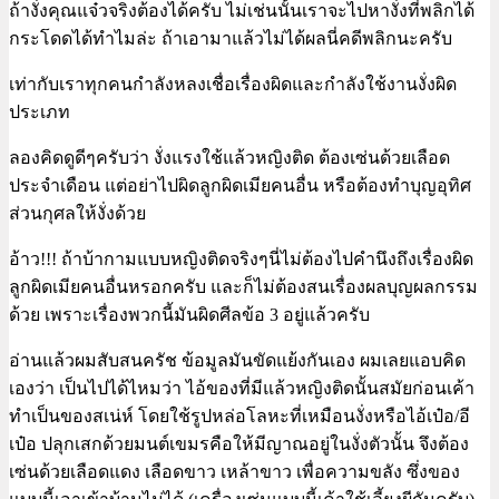
ถ้างั่งคุณแจ๋วจริงต้องได้ครับ ไม่เช่นนั้นเราจะไปหางั่งที่พลิกได้
กระโดดได้ทำไมล่ะ ถ้าเอามาแล้วไม่ได้ผลนี่คดีพลิกนะครับ
เท่ากับเราทุกคนกำลังหลงเชื่อเรื่องผิดและกำลังใช้งานงั่งผิด
ประเภท
ลองคิดดูดีๆครับว่า งั่งแรงใช้แล้วหญิงติด ต้องเซ่นด้วยเลือด
ประจำเดือน แต่อย่าไปผิดลูกผิดเมียคนอื่น หรือต้องทำบุญอุทิศ
ส่วนกุศลให้งั่งด้วย
อ้าว!!! ถ้าบ้ากามแบบหญิงติดจริงๆนี่ไม่ต้องไปคำนึงถึงเรื่องผิด
ลูกผิดเมียคนอื่นหรอกครับ และก็ไม่ต้องสนเรื่องผลบุญผลกรรม
ด้วย เพราะเรื่องพวกนี้มันผิดศีลข้อ 3 อยู่แล้วครับ
อ่านแล้วผมสับสนครัช ข้อมูลมันขัดแย้งกันเอง ผมเลยแอบคิด
เองว่า เป็นไปได้ไหมว่า ไอ้ของที่มีแล้วหญิงติดนั้นสมัยก่อนเค้า
ทำเป็นของสเน่ห์ โดยใช้รูปหล่อโลหะที่เหมือนงั่งหรือไอ้เป๋อ/อี
เป๋อ ปลุกเสกด้วยมนต์เขมรคือให้มีญาณอยู่ในงั่งตัวนั้น จึงต้อง
เซ่นด้วยเลือดแดง เลือดขาว เหล้าขาว เพื่อความขลัง ซึ่งของ