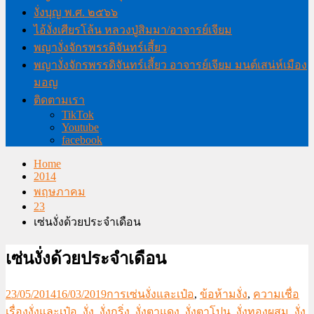
งั่งบุญ พ.ศ. ๒๕๖๖
ไอ้งั่งเศียรโล้น หลวงปู่สิมมา/อาจารย์เจียม
พญางั่งจักรพรรดิจันทร์เสี้ยว
พญางั่งจักรพรรดิจันทร์เสี้ยว อาจารย์เจียม มนต์เสน่ห์เมือง
มอญ
ติดตามเรา
TikTok
Youtube
facebook
Home
2014
พฤษภาคม
23
เซ่นงั่งด้วยประจำเดือน
เซ่นงั่งด้วยประจำเดือน
23/05/2014
16/03/2019
การเซ่นงั่งและเป๋อ
,
ข้อห้ามงั่ง
,
ความเชื่อ
เรื่องงั่งและเป๋อ
,
งั่ง
,
งั่งกริ่ง
,
งั่งตาแดง
,
งั่งตาโปน
,
งั่งทองผสม
,
งั่ง