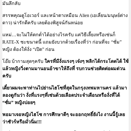
มันลึกลับ
สรรพคุณดูโอเวอร์ และหน้าตาเหมือน Alien (เอเลี่ยน/มนุษย์ต่าง
ดาว) น่ารักดีครับ เลยต้องพิสูจน์กันหน่อย
แหม่…จะไม่ให้ตกต่ำได้อย่างไรครับ แค่วิธีเลี้ยงหรือเซ่นก็
RATE-X ซะขนาดนี้ แถมยังบวกด้วยเรื่องที่ว่า ก่อนที่จะ “ซั่ม”
หญิง ต้องให้งั่ง “เปิด” ก่อน
โอ๊ย บ้ากามสุดๆครับ
ใครที่มีงั่งแรงๆ เจ๋งๆ พลิกได้กระโดดได้ ใช้
แล้วหญิงวิ่งตามมานอนอ้าขาให้ถึงที่ รบกวนช่วยติดต่อผมด่วน
ครับ
เดี๋ยวผมจะพาท่านไปย่านไฮโซที่สุดในกรุงเทพมหานคร แล้วมา
ลองดูกันว่า งั่งที่แรงๆที่เซ่นด้วยเลือดประจำเดือนหรืองั่งที่ได้
“ซั่ม” หญิงบ่อยๆ
พอมาเจอหญิงไฮโซ การศึกษาดีๆ จะออกฤทธิ์ยังไง งานนี้รู้เลย
ว่าชัวร์หรือมั่วนิ่ม!!!