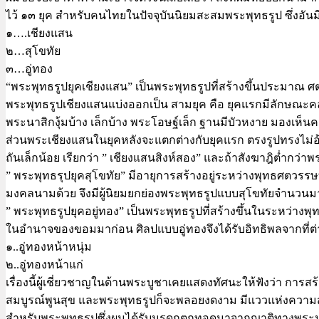
ไว้ ๑๓ ยุค สำหรับคนไทยในปัจจุบันนิยมสะสมพระพุทธรูป ซึ่งอันม
๑….เชียงแสน
๒…สุโขทัย
๓…อู่ทอง
“พระพุทธรูปยุคเชียงแสน” เป็นพระพุทธรูปที่สร้างขึ้นประมาณ 
พระพุทธรูปเชียงแสนแบ่งออกเป็น สามยุค คือ ยุคแรกมีลักษณะคล้
พระนาสิกงุ้มบ้าง เล็กบ้าง พระโอษฐ์เล็ก ฐานมีบัวหงาย มองเห็นคล้
ส่วนพระเชียงแสนในยุคหลังจะแตกต่างกับยุคแรก ตรงรูปทรงไม่อ้
ถันเล็กน้อย เรียกว่า ” เชียงแสนสิงห์สอง” และถ้าสังฆาฎิต่ำกว่า
” พระพุทธรุปยุคสุโขทัย” มีอายุการสร้างอยู่ระหว่างพุทธศตวรรษที
มงคลนามด้วย จึงมีผู้นิยมยกย่องพระพุทธรูปแบบสุโขทัยจำนวน
” พระพุทธรูปยุคอยู่ทอง” เป็นพระพุทธรูปที่สร้างขึ้นในระหว่า
ในอำนาจของขอมมาก่อน ศิลปแบบอู่ทองจึงได้รับอิทธิพลจากที่ต่างๆ
๑..อู่ทองหน้าหนุ่ม
๒..อู่ทองหน้าแก่
เรื่องนี้ผู้เชี่ยวชาญในด้านพระบูชาเคยแสดงทัศนะให้ฟังว่า การส
สมบูรณ์พูนสุข และพระพุทธรูปก็จะพลอยงดงาม มีแววแห่งความส
สำหรับพระพุทธรูปซึ่งผมได้รับมรดกตกทอดมาจากญาติทางพระนครศร