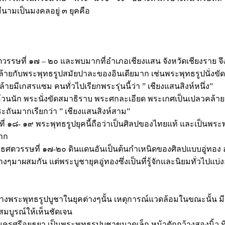
ีนามเป็นมงคลอยู่ ๓ ยุคคือ
ศตวรรษที่ ๑๗ – ๒๐ และพบมากที่อำเภอเชียงแสน จังหวัดเชียงราย
ายกับพระพุทธรูปสมัยปาละของอินเดียมาก เช่นพระพุทธรูปนั่งขัดสม
ายมีเกสรแซม คนทั่วไปเรียกพระรุ่นนี้ว่า ” เชียงแสนสิงห์หนึ่ง”
วนนัก พระนั่งขัดสมาธิราบ พระศกละเอียด พระเกศเป็นเปลวคล้ายแบ
พระถันมากเรียกว่า ” เชียงแสนสิงห์สาม”
่ ๑๘- ๑๙ พระพุทธรูปยุคนี้ถือว่าเป็นศิลปของไทยแท้ และเป็นพระพุท
มาก
งพุทธศตวรรษที่ ๑๗-๒๐ ดินแดนอันเป็นต้นกำเหนิดของศิลปแบบอู่ทอง
มาผสมกัน แต่พระบูชายุคอู่ทองซึ่งเป็นที่รู้จักและนิยมทั่วไปแบ่ง
ร้างพระพุทธรูปบูชาในยุคต่างๆนั้น เหตุการณ์แวดล้อมในขณะนั้น มี
มบูรณ์ให้เห็นชัดเจน
ีอยุธยา เป็นพระพุทธรูปบูชาขนาดเล็ก หน้าตักกว้างสองนิ้ว ที่ส