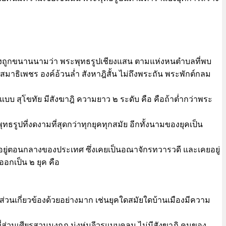
 จึงถูกขนานนามว่า พระพุทธรูปเชียงแสน ตามแห่งหนตำบลที่พบ
าธิเพชร องค์อ้วนล่ำ สังหาฎิสั้น ไม่ถึงพระถัน พระพักต์กลม
บ สุโขทัย มีสังฆาฎิ ความยาว ๒ ระดับ คือ คือถ้าต่ำกว่าพระ
ธรูปที่งดงามที่สุดกว่าทุกยุคทุกสมัย อีกทั้งนามของยุคเป็น
 อยู่ตอนกลางของประเทศ ซึ่งเคยเป็นอณาจักรทวารวดี และเคยอยู่
ออกเป็น ๒ ยุค คือ
ส่วนเกี่ยวข้องด้วยอย่างมาก เช่นยุคใดสมัยใดบ้านเมืองมีความ
่วนเศียรสวมมงกุฎ นุ่งห่มจีวรแบบคลุม ไม่มีสังฆาฎิ คนของ