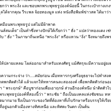
รียกว่า พระงั่ง และชอบพกพระพุทธรูปองค์น้อยนี้ ในกระเป๋ากางเก
ูลได้จากคุณ วีระพล จ้อยทองมูล แห่ง หนังสือพิมพ์ข่าวสด ได้มาว่า
หะเหมือนพระพุทธรูป แต่ไม่มีผ้าพาด
ส์สมเด็จ” เป็นทำซึ่งทางปักษ์ใต้เรียกว่า ” ฮั่ง ” แปลว่าทองแดง 
บ ” ฮั่ง ” ในภาษาถิ่นเหนือ “พระงั่ง” หรือแหวน “งั่ง” จึงหมายถึ
งั่งให้ปลายแหลม โผล่ออกมาสำหรับแทงศัตรู แม้ศัตรุจะมีความอยู่ยงคงก
าไขความกระจ่าง ว่า….สมัยก่อน เมื่อทหารกรุงศรีอยุธยาจะไปทำส
ดพกติดตัวได้ แล้วแจกให้ทหารคนละสององค์ เพื่อพกติดตัวก่อนออก
่า ” พระฤกษ์” คือบูชาก่อนเพื่อเอาฤกษ์ ส่วนอีกองค์หนึง นำติดตัว
กพระพุทธรูปองค์ที่สองนี้ว่า ” พระชัย ” ถือเป็นมงคลแห่งชัยชนะ ทห
ากมาย จึงเป็นถาระของวัดที่ต้องหาที่เก็บรักษาหรือบรรจุให้เรียบร
ยู่นอกตัวเมืองทางทิศเหนือ และทิศตะวันตก เป็นต้น