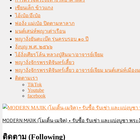
เซียนเล็ก ข้าวแกง
ไอ้เป๋อ/อีเป๋อ
พ่องั่ง แม่เป๋อ ปิดตามหาลาภ
มนต์เสน่ห์พญาเต่าเรือน
พญางั่งยันตะเบ๊ด รุ่นครบรอบ ๑๐ ปี
งั่งบุญ พ.ศ. ๒๕๖๖
ไอ้งั่งเศียรโล้น หลวงปู่สิมมา/อาจารย์เจียม
พญางั่งจักรพรรดิจันทร์เสี้ยว
พญางั่งจักรพรรดิจันทร์เสี้ยว อาจารย์เจียม มนต์เสน่ห์เมือ
ติดตามเรา
TikTok
Youtube
facebook
MODERN MAJIK (โมเดิ้น-เมจิค) • รับซื้อ รับเช่า และแบ่งบูชา พระงั
ติดตาม (Following)