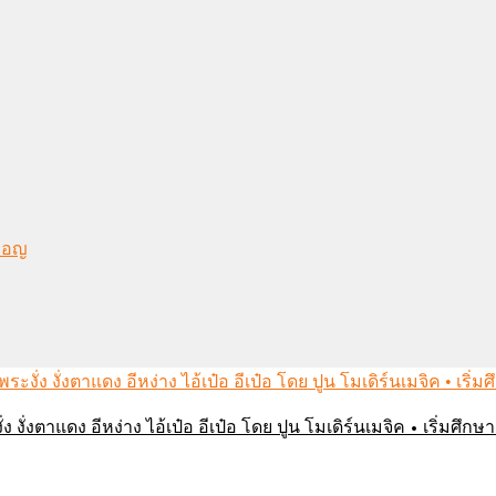
งมอญ
่ง งั่งตาแดง อีหง่าง ไอ้เป๋อ อีเป๋อ โดย ปูน โมเดิร์นเมจิค • เริ่มศ