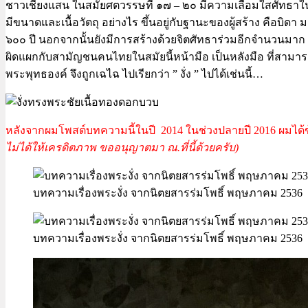
ชาวเชียงแสน ในสมัยศตวรรษที่ ๑๗ – ๒๐ มีความเลื่อมใสศัทธาในพ
มีขนาดและเนื้อวัตถุ อย่างไร ขึ้นอยู่กับฐานะของผู้สร้าง คือบิ
๖๐๐ ปี นอกจากนั้นยังมีการสร้างด้วยจิตศัทธาร่วมอีกจำนวนมาก
ผิดแผกกับสามัญชนคนไทยในสมัยนี้หน้ามือ เป็นหลังมือ ที่สาม
พระพุทธองค์ จึงถูกเฉไฉ ไปเรียกว่า ” งั่ง ” ไปได้เช่นนี้…
หลังจากผมโพสต์บทความนี้ในปี 2014 ในช่วงปลายปี 2016 ผมได้ข้อม
ไม่ได้ให้เครดิตภาพ ขออนุญาตมา ณ.ที่นี้ด้วยครับ)
บทความเรื่องพระงั่ง จากนิตยสารร่มโพธิ์ พฤษภาคม 2536
บทความเรื่องพระงั่ง จากนิตยสารร่มโพธิ์ พฤษภาคม 2536