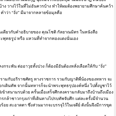
งบ้าง วางไว้ในที่ไม่อันควรบ้าง ทำให้ผมต้องพยายามศึกษาค้นคว้า
 คำว่า “งั่ง” มีมาจากหลายข้อมุลคือ
เช่นเดียวกับคำอธิบายของ คุณโชติ กัลยาณมิตร ในหนังสือ
งพระพุทธรูป หรือ แหวนที่ทำจากทองแดงนั่นเอง
ระพัน ต่ออาวุธทั้งปวง ก็ต้องมีอันต้องหลั่งเลือดให้กับ “งั่ง”
งครามกับอริราชศัตรู ทางราชการ รวมกับญาติพี่น้องของทหาร จะ
เดินทัพ จากนั้นทหารก็จะนำพระพุทธรุปองค์หนึ่ง ไปตั้งบูชาไว้
ไปเข้าสนามรบด้วย ครั้นเมื่อเสร็จศึกสงครามกลับมาถึงบ้านถึงเมือง
ารกล้าชาวกรุงเก่าที่เดินทางไปรบทัพจับศึก แต่ละครั้งมีจำนวน
้อย สะอาดตา ซึ่งส่วนมากจะบรรจุไว้ในเจดีย์ ดังนั้นจึงมีการขุด