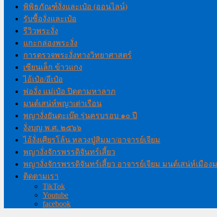
พิพิธภัณฑ์งั่งและเป๋อ (ออนไลน์)
รับซื้องั่งและเป๋อ
รีวิวพระงั่ง
แกะกล่องพระงั่ง
การตรวจพระงั่งทางวิทยาศาสตร์
เซียนเล็ก ข้าวแกง
ไอ้เป๋อ/อีเป๋อ
พ่องั่ง แม่เป๋อ ปิดตามหาลาภ
มนต์เสน่ห์พญาเต่าเรือน
พญางั่งยันตะเบ๊ด รุ่นครบรอบ ๑๐ ปี
งั่งบุญ พ.ศ. ๒๕๖๖
ไอ้งั่งเศียรโล้น หลวงปู่สิมมา/อาจารย์เจียม
พญางั่งจักรพรรดิจันทร์เสี้ยว
พญางั่งจักรพรรดิจันทร์เสี้ยว อาจารย์เจียม มนต์เสน่ห์เมือ
ติดตามเรา
TikTok
Youtube
facebook