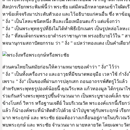
ศิลปกรเรียกพระพิมพ์นี้ว่า พระชัย แต่มีคนอีกหลายคนเข้าใจผิดเ
หาข้อเท็จจริงมาประดับตัวเอง และไว้อธิบายแก่คนอื่น ซึ่ง หาข้อม
” งั่ง ” เป็นโลหะชนิดหนึ่ง สีและเนื้อเหมือนตะกั่ว แต่แข็งกว่า
” งั่ง ” เป็นพระพุทธรูปที่ยังไม่ได้ทำพิธีเบิกเนตร เป็นรูปหล่อโล
” งั่ง ” ที่สมเด็จกรมพระยาดำรงราชานุภาพ ทรงอธิบายไว้ใน ” สาน
พจนานุกรมสถาปัตยกรรม ว่า ” งั่ง ” แปลว่าทองแดง เป็นคำเดียวกั
ส่วนคนไทยในสมัยก่อนให้ความหมายของคำว่า ” งั่ง” ไว้ว่า
” งั่ง ” เป็นทั้งเครื่องราง และอาวุธที่มีขนาดพอจุมือ เวลาใช้ กำ
เพราะ ” งั่ง” เป็นของที่ผ่านการปลุกเสก ถอนอาถรรพ์ศัตรูไว้แล้ว
สำหรับพระพุทธรูปองค์น้อยนี้ คุณวีระพล แก้วทองมูล ได้กรุณ
ร่วมกันสร้างพระพุทธรูปขึ้นจำนวนมาก เป็นพระบูชาองค์เล็ก ขนา
ข้างโบสถ์ วิหาร หรือฐานเจดีย์ ในบริเวณวัด พระองค์แรกนี้เรียกว
แล้ว ก็นำองค์พระที่นำติดตัวไปด้วย นำไปบูชาคู่กับพระฤกษ์ เรีย
มาก พระฤกษ์ และ พระชัย ย่อมต้องวางเกลื่อนอยู่ภายในบริเวณวัดม
พบพระฤกษ์ และ พระชัย จำนวนมาก มายหลายวัด โดยเฉพาะวัดที่อ