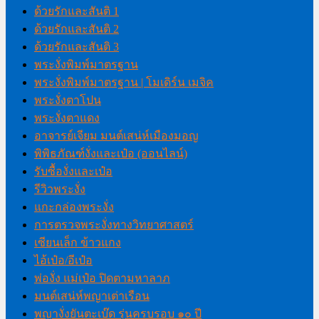
ด้วยรักและสันติ 1
ด้วยรักและสันติ 2
ด้วยรักและสันติ 3
พระงั่งพิมพ์มาตรฐาน
พระงั่งพิมพ์มาตรฐาน | โมเดิร์น เมจิค
พระงั่งตาโปน
พระงั่งตาแดง
อาจารย์เจียม มนต์เสน่ห์เมืองมอญ
พิพิธภัณฑ์งั่งและเป๋อ (ออนไลน์)
รับซื้องั่งและเป๋อ
รีวิวพระงั่ง
แกะกล่องพระงั่ง
การตรวจพระงั่งทางวิทยาศาสตร์
เซียนเล็ก ข้าวแกง
ไอ้เป๋อ/อีเป๋อ
พ่องั่ง แม่เป๋อ ปิดตามหาลาภ
มนต์เสน่ห์พญาเต่าเรือน
พญางั่งยันตะเบ๊ด รุ่นครบรอบ ๑๐ ปี