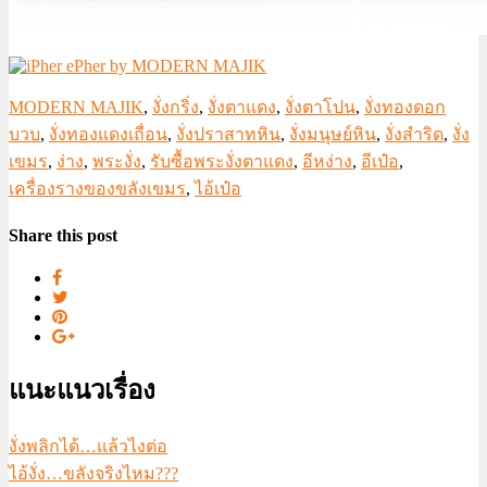
MODERN MAJIK
,
งั่งกริ่ง
,
งั่งตาแดง
,
งั่งตาโปน
,
งั่งทองดอก
บวบ
,
งั่งทองแดงเถื่อน
,
งั่งปราสาทหิน
,
งั่งมนุษย์หิน
,
งั่งสำริด
,
งั่ง
เขมร
,
ง่าง
,
พระงั่ง
,
รับซื้อพระงั่งตาแดง
,
อีหง่าง
,
อีเป๋อ
,
เครื่องรางของขลังเขมร
,
ไอ้เป๋อ
Share this post
แนะแนวเรื่อง
งั่งพลิกได้…แล้วไงต่อ
ไอ้งั่ง…ขลังจริงไหม???