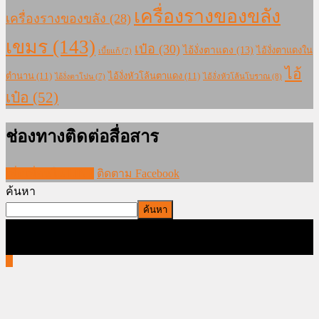
เครื่องรางของขลัง
เครื่องรางของขลัง
(28)
เขมร
(143)
เป๋อ
(30)
ไอ้งั่งตาแดง
(13)
ไอ้งั่งตาแดงใน
เบี้ยแก้
(7)
ไอ้
ตำนาน
(11)
ไอ้งั่งหัวโล้นตาแดง
(11)
ไอ้งั่งหัวโล้นโบราณ
(8)
ไอ้งั่งตาโปน
(7)
เป๋อ
(52)
ช่องทางติดต่อสื่อสาร
เพิ่มเพื่อนใน LINE
ติดตาม Facebook
ค้นหา
ค้นหา
ภาพและบทความทั้งหมดใน www.modernmajik.com ห้ามนำไป
ใช้ก่อนได้รับอนุญาต สงวนลิขสิทธิ์โดย MODERN MAJIK