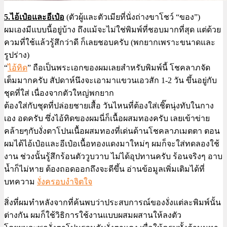
5.ไอ้เป๋อและอีเป๋อ
(ตัวผู้และตัวเมียที่นั่งถ่างขาโชว์ “ของ”)
ผมเองมีแบบนี้อยู่บ้าง ถึงแม้จะไม่ใช่พิมพ์ที่ชอบมากที่สุด แต่ด้วย
ควมที่ใช้แล้วรู้สึกว่าดี ก็เลยชอบครับ (พกยากเพราะขนาดและ
รูปร่าง)
“
ไอ้ทิด
” ถือเป็นพระเอกของผมเลยสำหรับพิมพ์นี้ โชคลาภจัด
เต็มมากครับ สัปดาห์นึงจะเอามาแขวนเอวสัก 1-2 วัน ขึ้นอยู่กับ
ชุดที่ใส่ เนื่องจากตัวใหญ่พกยาก
ต้องใส่กับชุดที่ปล่อยชายเสื้อ วันไหนที่ต้องใส่เชิ๊ตนุ่งทับในกาง
เอง อดครับ ซึ่งไอ้ทิดของผมนี่ก็เนื้อผสมทองครับ เลยเข้าข่าย
คล้ายๆกับงั่งตาโปนเนื้อผสมทองที่เด่นด้านโชคลาภเมตตา ตอน
ผมได้ไอ้เป๋อและอีเป๋อเนื้อทองแดงมาใหม่ๆ ผมก็จะใส่ทดลองใช้
งาน ช่วงนั้นรู้สึกร้อนตัววูบวาบ ไม่ได้อุปทานครับ ร้อนจริงๆ อาบ
น้ำก็ไม่หาย ต้องถอดออกถึงจะดีขึ้น อ่านข้อมูลเพิ่มเติมได้ที่
บทความ
งั่งครอบงำจิตใจ
สิ่งที่ผมทำหลังจากที่ค้นพบว่าประสบการณ์ของงั่งแต่ละพิมพ์นั้น
ต่างกัน ผมก็ใช้วิธิการใช้งานแบบผสมผสานให้ลงตัว