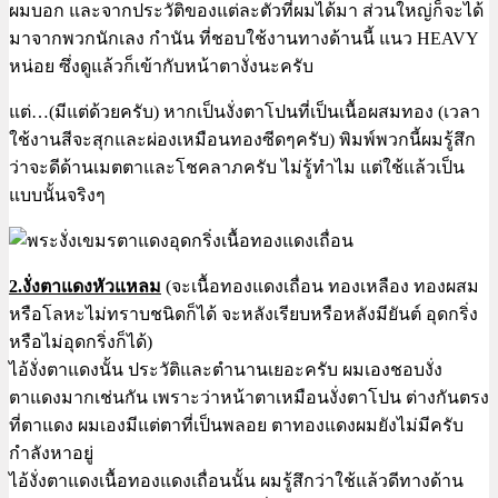
ผมบอก และจากประวัติของแต่ละตัวที่ผมได้มา ส่วนใหญ่ก็จะได้
มาจากพวกนักเลง กำนัน ที่ชอบใช้งานทางด้านนี้ แนว HEAVY
หน่อย ซึ่งดูแล้วก็เข้ากับหน้าตางั่งนะครับ
แต่…(มีแต่ด้วยครับ) หากเป็นงั่งตาโปนที่เป็นเนื้อผสมทอง (เวลา
ใช้งานสีจะสุกและผ่องเหมือนทองซีดๆครับ) พิมพ์พวกนี้ผมรู้สึก
ว่าจะดีด้านเมตตาและโชคลาภครับ ไม่รู้ทำไม แต่ใช้แล้วเป็น
แบบนั้นจริงๆ
2.งั่งตาแดงหัวแหลม
(จะเนื้อทองแดงเถื่อน ทองเหลือง ทองผสม
หรือโลหะไม่ทราบชนิดก็ได้ จะหลังเรียบหรือหลังมียันต์ อุดกริ่ง
หรือไม่อุดกริ่งก็ได้)
ไอ้งั่งตาแดงนั้น ประวัติและตำนานเยอะครับ ผมเองชอบงั่ง
ตาแดงมากเช่นกัน เพราะว่าหน้าตาเหมือนงั่งตาโปน ต่างกันตรง
ที่ตาแดง ผมเองมีแต่ตาที่เป็นพลอย ตาทองแดงผมยังไม่มีครับ
กำลังหาอยู่
ไอ้งั่งตาแดงเนื้อทองแดงเถื่อนนั้น ผมรู้สึกว่าใช้แล้วดีทางด้าน