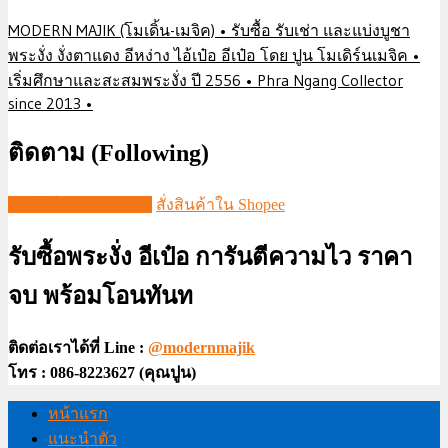
MODERN MAJIK (โมเดิ้น-เมจิค) • รับซื้อ รับเช่า และแบ่งบูชา
พระงั่ง งั่งตาแดง อีหง่าง ไอ้เป๋อ อีเป๋อ โดย ปูน โมเดิร์นเมจิค •
เริ่มศึกษาและสะสมพระงั่ง ปี 2556 • Phra Ngang Collector
since 2013 •
ติดตาม (Following)
ชมวีดีโอใน TIKTOK
สั่งสินค้าใน Shopee
รับซื้อพระงั่ง อีเป๋อ การันตีความไว ราคา
จบ พร้อมโอนทันท
ติดต่อเราได้ที่ Line :
@modernmajik
โทร : 086-8223627 (คุณปูน)
หน้าแรก
แนะนำตัว