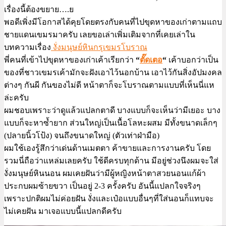
เรื่องนี้ต้องขยาย….ย
พอดีเพิ่งมีโอกาสได้คุยโดยตรงกับคนที่ไปขุดหาของเก่าตามแถบ
ชายแดนเขมรมาครับ เลยขอเล่าเพิ่มเติมจากที่เคยเล่าใน
บทความเรื่อง
งั่งมนุษย์หินกรุเขมรโบราณ
พี่คนที่เข้าไปขุดหาของเก่าเค้าเรียกว่า
“
ตั๊ดเตอ
“
เค้าบอกว่าเป็น
ของที่ชาวเขมรเค้ามักจะฝังเอาไว้นอกบ้าน เอาไว้กันสิ่งอัปมงคล
ต่างๆ กันผี กันของไม่ดี หน้าตาก็จะโบราณตามแบบที่เห็นนี่แห
ล่ะครับ
ผมชอบเพราะว่าดูแล้วแปลกตาดี บางแบบก็จะเห็นว่ามีเยอะ บาง
แบบก็จะหาซ้ำยาก ส่วนใหญ่เป็นเนื้อโลหะผสม มีทั้งขนาดเล็กๆ
(ปลายนิ้วโป้ง) จนถึงขนาดใหญ่ (ตัวเท่าฝ่ามือ)
ผมใช้เองรู้สึกว่าเด่นด้านเมตตา ค้าขายและการงานครับ โดย
รวมนี่ถือว่าแหล่มเลยครับ ใช้ดีครบทุกด้าน มีอยู่ช่วงนึงผมจะใส่
งั่งมนุษย์หินนอน ผมเคยฝันว่ามีผู้หญิงหน้าตาสวยนอนแก้ผ้า
ประกบผมซ้ายขวา เป็นอยู่ 2-3 ครั้งครับ อันนี้แปลกใจจริงๆ
เพราะปกติผมไม่ค่อยฝัน งั่งและเป๋อแบบอื่นๆที่ใส่นอนก็แทบจะ
ไม่เคยฝัน มาเจอแบบนี้แปลกดีครับ