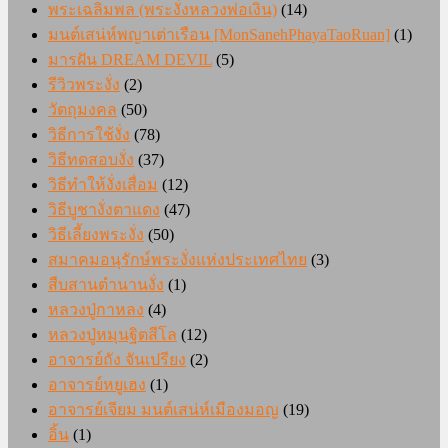
พระเฉลิมพล (พระงั่งหลวงพ่อเงิน)
(14)
มนต์เสน่ห์พญาเต่าเรือน [MonSanehPhayaTaoRuan]
(1)
มารฝัน DREAM DEVIL
(5)
รีวิวพระงั่ง
(2)
วัตถุมงคล
(50)
วิธีการใช้งั่ง
(78)
วิธีทดสอบงั่ง
(37)
วิธีทำให้งั่งเสื่อม
(12)
วิธีบูชางั่งตาแดง
(47)
วิธีเลี้ยงพระงั่ง
(50)
สมาคมอนุรักษ์พระงั่งแห่งประเทศไทย
(3)
สืบสานตำนานงั่ง
(1)
หลวงปู่กาหลง
(4)
หลวงปู่หมุนฐิตสีโล
(12)
อาจารย์ถัง จันเปรียง
(2)
อาจารย์หยูเฮง
(1)
อาจารย์เจียม มนต์เสน่ห์เมืองมอญ
(19)
อิ้น
(1)