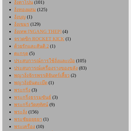
งั่งตาโปน
(101)
งั่งทองผสม
(125)
งั่งบุญ
(1)
งั่งเขมร
(129)
งั่งเทพ [NGANG THEP]
(4)
จรวดขิก ROCKET KICK
(1)
ด้วยรักและสันติ 2
(1)
ตะกรุด
(5)
ประสบการณ์การใช้งั่งและเป๋อ
(105)
ประสบการณ์เครื่องรางของขลัง
(83)
พญางั่งจักรพรรดิจันทร์เสี้ยว
(2)
พญางั่งยันตะเบ๊ด
(1)
พระกริ่ง
(3)
พระกริ่งธรรมขันธ์
(3)
พระกริ่งวัดสุทัศน์
(9)
พระงั่ง
(156)
พระชัยอยุธยา
(1)
พระเครื่อง
(10)