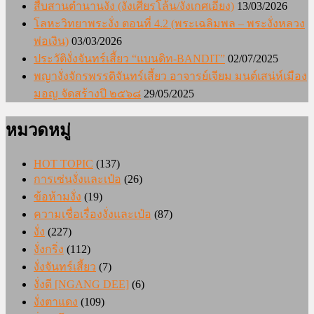
สืบสานตำนานงั่ง (งั่งเศียรโล้น/งั่งเกศเอียง)
13/03/2026
โลหะวิทยาพระงั่ง ตอนที่ 4.2 (พระเฉลิมพล – พระงั่งหลวง
พ่อเงิน)
03/03/2026
ประวัติงั่งจันทร์เสี้ยว “แบนดิท-BANDIT”
02/07/2025
พญางั่งจักรพรรดิจันทร์เสี้ยว อาจารย์เจียม มนต์เสน่ห์เมือง
มอญ จัดสร้างปี ๒๕๖๘
29/05/2025
หมวดหมู่
HOT TOPIC
(137)
การเซ่นงั่งและเป๋อ
(26)
ข้อห้ามงั่ง
(19)
ความเชื่อเรื่องงั่งและเป๋อ
(87)
งั่ง
(227)
งั่งกริ่ง
(112)
งั่งจันทร์เสี้ยว
(7)
งั่งดี [NGANG DEE]
(6)
งั่งตาแดง
(109)