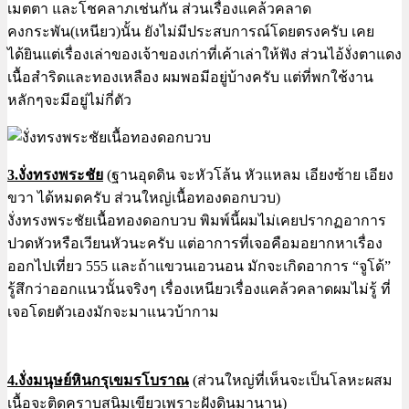
เมตตา และโชคลาภเช่นกัน ส่วนเรื่องแคล้วคลาด
คงกระพัน(เหนียว)นั้น ยังไม่มีประสบการณ์โดยตรงครับ เคย
ได้ยินแต่เรื่องเล่าของเจ้าของเก่าที่เค้าเล่าให้ฟัง ส่วนไอ้งั่งตาแดง
เนื้อสำริดและทองเหลือง ผมพอมีอยู่บ้างครับ แต่ที่พกใช้งาน
หลักๆจะมีอยู่ไม่กี่ตัว
3.งั่งทรงพระชัย
(ฐานอุดดิน จะหัวโล้น หัวแหลม เอียงซ้าย เอียง
ขวา ได้หมดครับ ส่วนใหญ่เนื้อทองดอกบวบ)
งั่งทรงพระชัยเนื้อทองดอกบวบ พิมพ์นี้ผมไม่เคยปรากฏอาการ
ปวดหัวหรือเวียนหัวนะครับ แต่อาการที่เจอคือมอยากหาเรื่อง
ออกไปเที่ยว 555 และถ้าแขวนเอวนอน มักจะเกิดอาการ “จูโด้”
รู้สึกว่าออกแนวนั้นจริงๆ เรื่องเหนียวเรื่องแคล้วคลาดผมไม่รู้ ที่
เจอโดยตัวเองมักจะมาแนวบ้ากาม
4.งั่งมนุษย์หินกรุเขมรโบราณ
(ส่วนใหญ่ที่เห็นจะเป็นโลหะผสม
เนื้อจะติดคราบสนิมเขียวเพราะฝังดินมานาน)