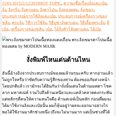
15/01/2015
21/12/2019
HOT TOPIC
,
ความเชื่อเรื่องงั่งและเป๋อ
,
งั่ง
,
งั่งกริ่ง
,
งั่งตาแดง
,
งั่งตาโปน
,
งั่งทองผสม
,
งั่งเขมร
,
ประสบการณ์การใช้งั่งและเป๋อ
,
ประสบการณ์เครื่องรางของ
ขลัง
,
พระงั่ง
,
วิธีการใช้งั่ง
,
วิธีบูชางั่งตาแดง
,
วิธีเลี้ยงพระงั่ง
,
อี
เป๋อ
,
เครื่องรางของขลัง
,
เป๋อ
,
ไอ้งั่งหัวโล้นตาแดง
,
ไอ้เป๋อ
งั่งพิมพ์ไหนเด่นด้านไหน
อันนี้อ้างอิงจากประสบการณ์ของผมล้วนๆนะครับ หากอ่านแล้ว
ไม่ถูกใจหรือว่าขัดกับความรู้สึกของท่าน ต้องขออภัยล่วงหน้า
โดยปกติแล้ว เรามักจะได้ยินกันว่างั่งนั้นเด่นในด้านเมตตา โชค
ลาภ มหาสเน่ห์ รวมไปถึงด้านเหนียวและแคล้วคลาดคงกระพัน
แต่หลักๆที่คนให้ความสนใจคือ ด้านสเน่ห์เป็นหลัก ก่อนที่ผมจะ
ได้มาใช้งานงั่งและเป๋อนั้น ผมก็ลุ้นอยู่ว่าผลจะออกมาอย่างไร
พอได้ใช้งานมาสักช่วงหนึ่ง (ถึงจะไม่นานมาก แต่เป็นช่วงที่ได้