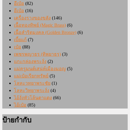
อีเป๋อ
(82)
อีเป๋อ
(16)
เครื่องรางของขลัง
(146)
เนื้อทองทิพย์ (Magic Brass)
(6)
เนื้อสำริดมงคล (Golden Bronze)
(6)
เบี้ยแก้
(7)
เป๋อ
(88)
เพชรพญาธร (ทิพยาธร)
(3)
แกะกล่องพระงั่ง
(2)
แม่ครูมนต์เสน่ห์เมืองมอญ
(5)
แม่เป๋อเรียกทรัพย์
(5)
โลหะวทยาพระชัย
(1)
โลหะวิทยาพระงั่ง
(4)
ไอ้งั่งหัวโล้นตาแดง
(66)
ไอ้เป๋อ
(85)
ป้ายกำกับ