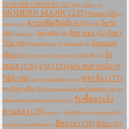
FEATURE CONTENT
(47)
HOT TOPIC
(16)
MODERN MAJIK
(235)
Ngang
(58)
การ
ความเชื่อเรื่องงั่ง
(63)
งั่งกริ่ง
งั่ง
(24)
เซ่นงั่งและเป๋อ
(7)
งั่งตาแดง
(61)
(49)
งั่งตา
งั่งฐานดิน
(30)
งั่งจันทร์เสี้ยว
(7)
โปน
(58)
งั่งทองแดง
งั่งทองดอกบวบ
(15)
งั่งทองผสม
(14)
งั่ง
เถื่อน
(45)
งั่งสำริด
(17)
งั่งปราสาทหิน
(7)
งั่งพระจันทร์เสี้ยว
(7)
เขมร
(126)
ง่าง
(123)
ประสบการณ์การ
พระงั่ง
(171)
ใช้งั่ง
(88)
พญางั่งสุวรรณภูมิพิมพ์นิ้วกระดก
(8)
พระงั่งฐานดิน
(34)
พระงั่งอยุธยา
(26)
พระงั่งหลวงพ่อเงิน
(9)
พระ
รับซื้อพระงั่ง
เฉลิมพล (พระงั่งหลวงพ่อเงิน)
(9)
พระเชษโฐ
(10)
ตาแดง
(133)
หลวงปู่หมุน
(11)
หลวงปู่หมุน ฐิตสีโล
(8)
วัตถุมงคล
(7)
อีหง่าง
(135)
อีเป๋อ
(55)
อาจารย์เจียม มนต์เสน่ห์เมืองมอญ
(8)