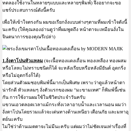
ทดลองใช้งานในหลายๆแบบและหลายๆพิมพ์) จึงอยากจะขอ
แชร์ประสบการณ์ดังนี้ครับ
เพื่อให้เข้าใจตรงกัน ผมขอเรียกงั่งแบบต่างๆตามที่ผมเข้าใจดังนี้
นะครับ (ให้คุณลองอ่านดูว่าที่ผมพูดถึง หน้าตาจะเหมือนงั่งใน
จินตนาการของคุณรึเปล่า)
1.งั่งตาโปนหัวแหลม
(จะเนื้อทองแดงเถื่อน ทองเหลือง ทองผสม
หรือโลหะไม่ทราบชนิดก็ได้ จะหลังเรียบหรือหลังมียันต์ อุดกริ่ง
หรือไม่อุดกริ่งก็ได้)
โดยส่วนตัวผมชอบพิมพ์นี้มากเป็นพิเศษ เพราะว่าดูแล้วหน้าตา
น่ารักดี หัวแหลมๆ งั่งตัวแรกของผม “มะขามเทศ” ก็พิมพ์นี้เช่น
กัน การใช้งานผมใช้ในชิวิตประจำวันครับ
แขวนเอวตลอดเวลาแม้กระทั่งเวลาอาบน้ำและเวลานอน ผมว่า
งั่งตาโปนโดยรวมแล้วจะเด่นทางด้านเหนียว เตือนภัย และมหาอุ
ตย์นะครับ
ไม่ใช่ว่าด้านเมตตาจะไม่มีนะครับ แต่ผมว่าไม่ชัดเจนเท่าเรื่องที่