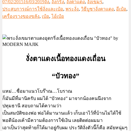
07/02/2015
16/03/2019
งั่ง
,
งั่งกริ่ง
,
งั่งตาแดง
,
งั่งเขมร
,
ประสบการณ์การใช้งั่งและเป๋อ
,
พระงั่ง
,
วิธีบูชางั่งตาแดง
,
อีเป๋อ
,
เครื่องรางของขลัง
,
เป๋อ
,
ไอ้เป๋อ
งั่งตาแดงเนื้อทองแดงเถื่อน
“บัวทอง”
แหม่…ชื่อมาแนวโบร๊าณ…โบราณ
ก็มันมีที่มานิครับ ผมได้ “บัวทอง” มาจากน้องคนนึงจาก
ปทุมธานี สอบถามได้ความว่า
เป็นสมบัติของพ่อ พ่อได้มานานแล้ว เก็บเอาไว้ที่บ้านไม่ได้ใช้
พอดีน้องเค้ามีความต้องการใช้เงิน เลยติดต่อผมมา
เอาเป็นว่าสุดท้ายก็ได้มาอยู่กับผม ประวัติงั่งตัวนี้ก็คือ สมัยหนุ่มๆ