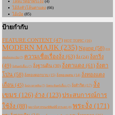
โลหะวิทยาพระงั่ง
(4)
ไอ้งั่งหัวโล้นตาแดง
(66)
ไอ้เป๋อ
(85)
ป้ายกำกับ
FEATURE CONTENT
(47)
HOT TOPIC
(16)
MODERN MAJIK
(235)
Ngang
(58)
การ
ความเชื่อเรื่องงั่ง
(63)
งั่งกริ่ง
งั่ง
(24)
เซ่นงั่งและเป๋อ
(7)
งั่งตาแดง
(61)
(49)
งั่งตา
งั่งฐานดิน
(30)
งั่งจันทร์เสี้ยว
(7)
โปน
(58)
งั่งทองแดง
งั่งทองดอกบวบ
(15)
งั่งทองผสม
(14)
งั่ง
เถื่อน
(45)
งั่งสำริด
(17)
งั่งปราสาทหิน
(7)
งั่งพระจันทร์เสี้ยว
(7)
เขมร
(126)
ง่าง
(123)
ประสบการณ์การ
พระงั่ง
(171)
ใช้งั่ง
(88)
พญางั่งสุวรรณภูมิพิมพ์นิ้วกระดก
(8)