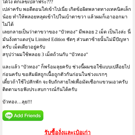
ได้ไง ตกเลขเปล่าฟระ???
เปล่าครับ พอดีตอนใส่เข้าไปเนี่ย เกิดข้อผิดพลาดทางเทคนิคเล็ก
น้อย ทำให้พลอยหลุดเข้าไปในเบ้าตาขวา แล้วผมก็เอาออกมา
ไม่ได้
เลยกลายเป็นว่าตาขวาของ “บัวทอง” มีพลอย 2 เม็ด เป็นไงล่ะ นี่
มันงั่งตาแดงรุ่น Limited Edition ชัดๆ ส่วนตาซ้ายนั้นไม่มีปัญหา
ครับ เม็ดเดียวอยู่ครับ
สรุปว่าผมใช้พลอย 3 เม็ดถ้วนกับ “บัวทอง”
และแล้ว “บัวทอง” ก็พร้อมลุยครับ ช่วงนี้ผมขอใช้แบบเปลือยไป
ก่อนครับ ขอสัมผัสถูกเนื้อถูกตัวกันก่อนในช่วงแรกๆ
เดี๋ยวถ้าใช้ไปสักพัก จะจับถักสายไฟเพื่อมัดเชือกแขวนเอวครับ
ติดตามรอฟังประสบการณ์กันได้ครับ
บัวทอง…ลุย!!!
รับซื้องั่งและเป๋อเก่า