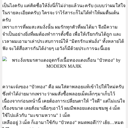
เป็นไงครับ แค่คิดชื่อให้งั่งนี่ก็ไม่ง่ายแล้วนะครับ (แบบว่าผมใส่ใจ
ในรายละเอียดครับ) ใครจะว่าไร้สาระก็ไม่ได้ทำให้ผมตื่นเต้น
ครับ
เพราะการที่ผมสะสมงั่งนั้น ผมรักทุกตัวที่ผมได้มา จึงมีความ
จำเป็นอย่างยิ่งที่ผมต้องทำการตั้งชื่อ เพื่อให้เรียกกันได้ถูก และ
เวลาผมเอามาเล่าประสบการณ์ให้ “มิตรรักแฟนงั่ง” ทั้งหลายได้
ฟัง จะได้สื่อสารกันได้ง่ายๆ เอวังก็มีด้วยประการฉะนี้เอย
ความเจ๋งของ “บัวทอง” คือ ผมใส่ตาพลอยแท้เข้าไปให้ใหม่ครับ
ซึ่งทำได้ง่ายมากเพราะว่าผมสั่งซื้อพลอยเม็ดเล็กๆมาเก็บไว้
เนื่องจากก่อนหน้านี้ เคยต้องการเปลี่ยนตาให้ “ใจดี” แต่ไม่แน่ใจ
เรื่องขนาด เลยสั่งมาเผื่อๆเอาไว้ ผมมีพลอยแดงอมชมพู 4 เม็ด
ใช้ไปแล้วกับ “มะขามหวาน” 1 เม็ด
เหลืออยู่ 3 เม็ด ก็เอามาใช้กับ “บัวทอง” หมดพอดี??? เฮ้ย…หมด