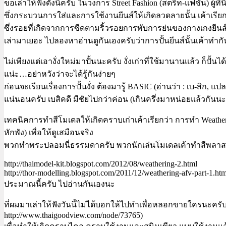
ขอเล่าให้ฟังดังนี้ครับ ในวงการ Street Fashion (สตรีท-แฟชั่น) ผ
ซึ่งกระบวนการใส่และการใช้งานยีนส์ให้เกิดลวดลายนั้น เค้าเรียกว่
ซึ่งรอยที่เกิดจากการซีดตามริ้วรอยการพับการย่นของกางเกงยีนส์
เล่ามาเยอะ ไปลองหาอ่านดูกันเองครับว่าการปั้นยีนส์นั้นเค้าทำกันอ
ไม่เพียงแต่เอางั่งใหม่มาปั้นนะครับ งั่งเก่าที่ใช้มานานแล้ว ก็ปั้นไ
แน่ะ…อย่าหวังว่าจะได้รู้กันง่ายๆ
ก่อนจะเรียนเรื่องการปั้นงั่ง ต้องมารู้ BASIC (อ่านว่า : เบ-สิก, แ
แน่นอนครับ เบสิคดี มีชัยไปกว่าค่อน (เกินครึ่งมาหน่อยแล้วกันนะ
เทคนิคการทำสีโมเดลให้เกิดคราบเก่าเค้าเรียกว่า การทำ Weatherin
หักพัง) เพื่อให้ดูเสมือนจริง
พวกทำพระปลอมนี่ธรรมดาครับ พวกนักเล่นโมเดลเค้าทำสีพลาสติก/
http://thaimodel-kit.blogspot.com/2012/08/weathering-2.html
http://thor-modelling.blogspot.com/2011/12/weathering-afv-part-1.htm
ประมาณนี้ครับ ไปอ่านกันเองนะ
ที่ผมมาเล่าให้ฟังวันนี้ไม่ได้บอกให้ไปทำเพื่อหลอกขายใครนะคร
http://www.thaigoodview.com/node/73765)