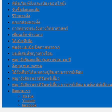
พิพิธภัณฑ์งั่งและเป๋อ (ออนไลน์)
รับซื้องั่งและเป๋อ
รีวิวพระงั่ง
แกะกล่องพระงั่ง
การตรวจพระงั่งทางวิทยาศาสตร์
เซียนเล็ก ข้าวแกง
ไอ้เป๋อ/อีเป๋อ
พ่องั่ง แม่เป๋อ ปิดตามหาลาภ
มนต์เสน่ห์พญาเต่าเรือน
พญางั่งยันตะเบ๊ด รุ่นครบรอบ ๑๐ ปี
งั่งบุญ พ.ศ. ๒๕๖๖
ไอ้งั่งเศียรโล้น หลวงปู่สิมมา/อาจารย์เจียม
พญางั่งจักรพรรดิจันทร์เสี้ยว
พญางั่งจักรพรรดิจันทร์เสี้ยว อาจารย์เจียม มนต์เสน่ห์เมือ
ติดตามเรา
TikTok
Youtube
facebook