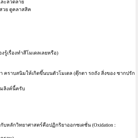
รอยและลวดลาย
ดูสวย ดูคลาสสิค
้องรู้เรื่องทำสีโมเดลเลยหรือ)
า คราบสนิมให้เกิดขึ้นบนตัวโมเดล (ตุ๊กตา รถถัง สิ่งของ ซากปรัก
ิงค์นี้ครับ
บหลักวิทยาศาสตร์คือปฏิกริยาออกซเดชั่น (Oxidation :