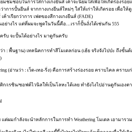
ู้ที่นิยมชมชอบในการใส่กางเกงยีนส์ เค้าจะนิยมใส่เพื่อให้เกิดร่อง
าการปั้นยีนส์ จากกางเกงยีนส์ใหม่ๆ ใส่ให้เก่าให้เกิดรอย เพื่อให้
 เค้าเรียกว่าการ เฟตของสีกางเกงยีนส์ (FADE)
ย่างไร แต่ที่ผมจะพูดในวันนี้คือ…เราก็ปั้นงั่งได้เช่นกัน 555
ด้ครับ จะปั้นได้อย่างไร มาดูกันครับ
ปลว่า : พื้นฐาน) เทคนิคการทำสีโมเดลก่อน (เฮ้ย จริงจังไปป่ะ ถึงขั้นต
)
g (อ่านว่า : เว็ด-เทอ-ริ่ง) คือการสร้างร่องรอย คราบไคล คราบเก่
เรซิน/ซอฟต์ไวนิลให้เป็นโลหะได้เลย ทำยังไงไปอ่านดูกันเองตามล
l
ับ แต่ผมกำลังจะนำหลักการในการทำ Weathering โมเดล เอามารวมกั