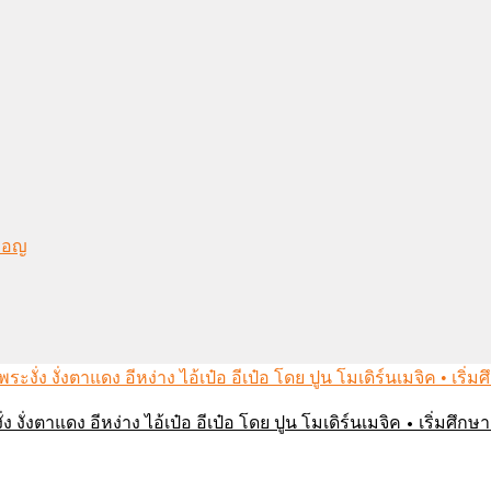
งมอญ
่ง งั่งตาแดง อีหง่าง ไอ้เป๋อ อีเป๋อ โดย ปูน โมเดิร์นเมจิค • เริ่มศ