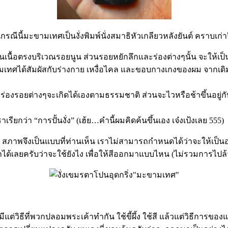
นกรณีนี้มะขามเทศเป็นงั่งพิมพ์นั่งสมาธิหัวเกลียวหลังยันต์ คราบ
นเนื้อตรงบริเวณรอยนูน ส่วนรอยหยักลึกและร่องต่างๆนั้น จะให้เป็
ะขามเทศได้สัมผัสกับร่างกาย เหงื่อไคล และขอบกางเกงของผม จากเดิ
รับ ร่องรอยต่างๆจะเกิดได้เองตามธรรมชาติ ส่วนจะไวหรือช้าขึ้นอยู่ก
ว่า “การปั้นงั่ง” (เฮ้ย…คำนี้ผมคิดค้นขึ้นเอง เจ๋งเป้งเลย 555)
ล้ว สภาพจึงเป็นแบบที่ท่านเห็น เราไม่สามารถกำหนดได้ว่าจะให้เป็น
ด้เลยครับว่าจะใช้ยังไง เพื่อให้สีออกมาแบบไหน (ไม่รวมการไปล้า
มีแต่วิธีที่พวกปลอมพระเค้าทำกัน ใช้ขี้ผึ้ง ใช้สี แล้วแต่วิธีการขอ