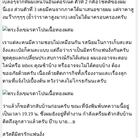
เบลอๆจากที่ผมเห็นในอินเตอร์เน็ต ตัวที่ 2 ก็คือโชคดีของผม
นี่เอง ส่วนตัวที่ 3 เคยมีคนจากภาคใต้มาเสนอขายผม แต่ราคาสู
งมว๊ากๆๆๆ (ย้ำว่าราคาสูงมาก) เลยไม่ได้มาครอบครองครับ
เราแต่ละคนมีความชอบไม่เหมือนกัน รสนิยมในการเก็บสะสม
งั่งและเป๋อก็คนละแบบ แต่ถือว่าเราเป็นมิตรรักแฟนงั่งกันครับ
พูดคุยแลกเปลี่ยนประสบการณ์กันได้เสมอ ผมเองอาจจะตอบ
ไลน์หรือ inbox คุณช้าบ้าง หรืออาจจะไม่ได้ตอบบ้าง ต้อง
ขออภัยด้วยครับ เนื่องด้วยติดภารกิจทั้งเรื่องงานและเรื่องลุก
ตามที่แจ้งไปเบื้องต้น หวังว่าคงไม่โกรธกันนะครับ
ว่าแล้วก็ขอตัวกลับบ้านก่อนครับ ขณะที่นังพิมพ์บทความนี้อยู่
เป็นเวลา 19.19 น. ซึ่งผมยังอยู่ที่ทำงาน กำลังเตรียมตัวกลับบ้าน
คิดถึงลูกสาวแล้วครับ บ๊าบ บาย…ย
สวัสดีมิตรรักแฟนงั่ง