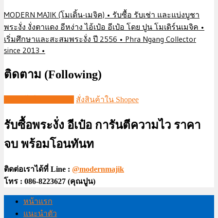
MODERN MAJIK (โมเดิ้น-เมจิค) • รับซื้อ รับเช่า และแบ่งบูชา
พระงั่ง งั่งตาแดง อีหง่าง ไอ้เป๋อ อีเป๋อ โดย ปูน โมเดิร์นเมจิค •
เริ่มศึกษาและสะสมพระงั่ง ปี 2556 • Phra Ngang Collector
since 2013 •
ติดตาม (Following)
ชมวีดีโอใน TIKTOK
สั่งสินค้าใน Shopee
รับซื้อพระงั่ง อีเป๋อ การันตีความไว ราคา
จบ พร้อมโอนทันท
ติดต่อเราได้ที่ Line :
@modernmajik
โทร : 086-8223627 (คุณปูน)
หน้าแรก
แนะนำตัว