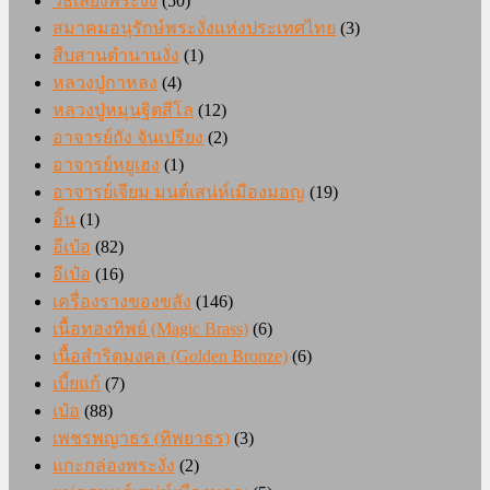
วิธีเลี้ยงพระงั่ง
(50)
สมาคมอนุรักษ์พระงั่งแห่งประเทศไทย
(3)
สืบสานตำนานงั่ง
(1)
หลวงปู่กาหลง
(4)
หลวงปู่หมุนฐิตสีโล
(12)
อาจารย์ถัง จันเปรียง
(2)
อาจารย์หยูเฮง
(1)
อาจารย์เจียม มนต์เสน่ห์เมืองมอญ
(19)
อิ้น
(1)
อีเป๋อ
(82)
อีเป๋อ
(16)
เครื่องรางของขลัง
(146)
เนื้อทองทิพย์ (Magic Brass)
(6)
เนื้อสำริดมงคล (Golden Bronze)
(6)
เบี้ยแก้
(7)
เป๋อ
(88)
เพชรพญาธร (ทิพยาธร)
(3)
แกะกล่องพระงั่ง
(2)