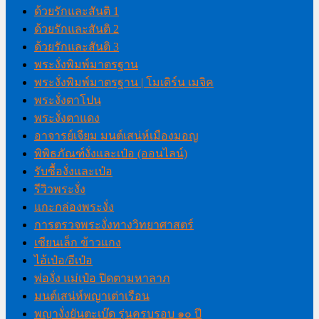
ด้วยรักและสันติ 1
ด้วยรักและสันติ 2
ด้วยรักและสันติ 3
พระงั่งพิมพ์มาตรฐาน
พระงั่งพิมพ์มาตรฐาน | โมเดิร์น เมจิค
พระงั่งตาโปน
พระงั่งตาแดง
อาจารย์เจียม มนต์เสน่ห์เมืองมอญ
พิพิธภัณฑ์งั่งและเป๋อ (ออนไลน์)
รับซื้องั่งและเป๋อ
รีวิวพระงั่ง
แกะกล่องพระงั่ง
การตรวจพระงั่งทางวิทยาศาสตร์
เซียนเล็ก ข้าวแกง
ไอ้เป๋อ/อีเป๋อ
พ่องั่ง แม่เป๋อ ปิดตามหาลาภ
มนต์เสน่ห์พญาเต่าเรือน
พญางั่งยันตะเบ๊ด รุ่นครบรอบ ๑๐ ปี