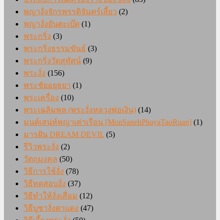
พญางั่งจักรพรรดิจันทร์เสี้ยว
(2)
พญางั่งยันตะเบ๊ด
(1)
พระกริ่ง
(3)
พระกริ่งธรรมขันธ์
(3)
พระกริ่งวัดสุทัศน์
(9)
พระงั่ง
(156)
พระชัยอยุธยา
(1)
พระเครื่อง
(10)
พระเฉลิมพล (พระงั่งหลวงพ่อเงิน)
(14)
มนต์เสน่ห์พญาเต่าเรือน [MonSanehPhayaTaoRuan]
(1)
มารฝัน DREAM DEVIL
(5)
รีวิวพระงั่ง
(2)
วัตถุมงคล
(50)
วิธีการใช้งั่ง
(78)
วิธีทดสอบงั่ง
(37)
วิธีทำให้งั่งเสื่อม
(12)
วิธีบูชางั่งตาแดง
(47)