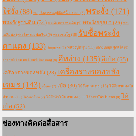
พระงั่ง
(171)
ใช้งั่ง
(88)
พญางั่งสุวรรณภูมิพิมพ์นิ้วกระดก
(8)
พระงั่งฐานดิน
(34)
พระงั่งอยุธยา
(26)
พระงั่งหลวงพ่อเงิน
(9)
พระ
รับซื้อพระงั่ง
เฉลิมพล (พระงั่งหลวงพ่อเงิน)
(9)
พระเชษโฐ
(10)
ตาแดง
(133)
หลวงปู่หมุน
(11)
หลวงปู่หมุน ฐิตสีโล
(8)
วัตถุมงคล
(7)
อีหง่าง
(135)
อีเป๋อ
(55)
อาจารย์เจียม มนต์เสน่ห์เมืองมอญ
(8)
เครื่องรางของขลัง
เครื่องรางของขลัง
(28)
เขมร
(143)
เป๋อ
(30)
ไอ้งั่งตาแดง
(13)
ไอ้งั่งตาแดงใน
เบี้ยแก้
(7)
ไอ้
ตำนาน
(11)
ไอ้งั่งหัวโล้นตาแดง
(11)
ไอ้งั่งหัวโล้นโบราณ
(8)
ไอ้งั่งตาโปน
(7)
เป๋อ
(52)
ช่องทางติดต่อสื่อสาร