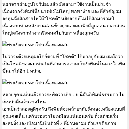
นอกจากถ่ายรูปโชว์บ่อยแล้ว ยังเอามาใช้งานเป็นประจำ
เนื่องจากงั่งพิมพ์นี้ขนาดตัวไม่ใหญ่ พกพาง่าย และที่สำคัญผม
ลงทุนนั่งถักสายไฟให้”โชคดี” หลังจากที่ไม่ได้ถักมาร่วมปี
เนื่องจากช่วงหลังงานค่อนข้างยุ่งและผมเพิ่งมีลูกอ่อน เวลาส่วน
ใหญ่หลังจากทำงานจึงหมดไปกับการเลี้ยงลูกครับ
ไม่ว่าจะด้วยเหตุผลใดก็ตามที่ “โชคดี” ได้มาอยู่กับผม ผมถือว่า
เป็นโชคดีของผมเช่นกันที่สามารถตามเก็บงั่งพิมพ์ในดวงใจเพิ่ม
ขึ้นมาได้อีก 1 หน่วย
หลายๆคนเห็นแล้วอาจจะคิดว่า เฮ้ย…ย นี่มันก็พิมพ์ธรรมดา ไม่
เห็นน่าตื่นเต้นตรงไหน
เอาเป็นว่าลองดูดีๆครับ ถึงพิมพ์จะคล้ายๆกับงั่งทองเหลืองแบบที่
คุณเคยเห็น แต่รับรองว่าไม่เหมือนแน่นอนครับ ตั้งแต่ผมเริ่ม
สะสมงั่งและเป๋อมานี่เป็นตัวที่ 3 ที่ผ่านตาผม ตัวแรกคือภาพ