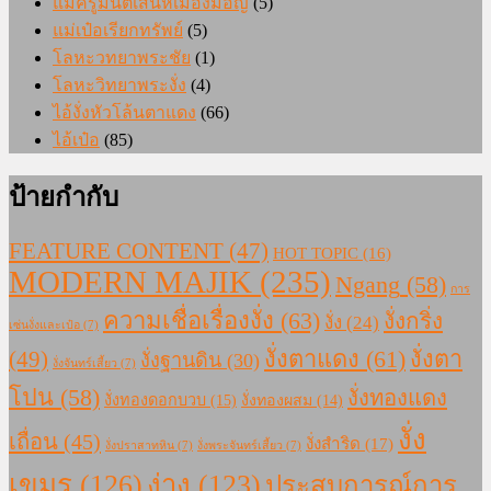
แม่ครูมนต์เสน่ห์เมืองมอญ
(5)
แม่เป๋อเรียกทรัพย์
(5)
โลหะวทยาพระชัย
(1)
โลหะวิทยาพระงั่ง
(4)
ไอ้งั่งหัวโล้นตาแดง
(66)
ไอ้เป๋อ
(85)
ป้ายกำกับ
FEATURE CONTENT
(47)
HOT TOPIC
(16)
MODERN MAJIK
(235)
Ngang
(58)
การ
ความเชื่อเรื่องงั่ง
(63)
งั่งกริ่ง
งั่ง
(24)
เซ่นงั่งและเป๋อ
(7)
งั่งตาแดง
(61)
(49)
งั่งตา
งั่งฐานดิน
(30)
งั่งจันทร์เสี้ยว
(7)
โปน
(58)
งั่งทองแดง
งั่งทองดอกบวบ
(15)
งั่งทองผสม
(14)
งั่ง
เถื่อน
(45)
งั่งสำริด
(17)
งั่งปราสาทหิน
(7)
งั่งพระจันทร์เสี้ยว
(7)
เขมร
(126)
ง่าง
(123)
ประสบการณ์การ