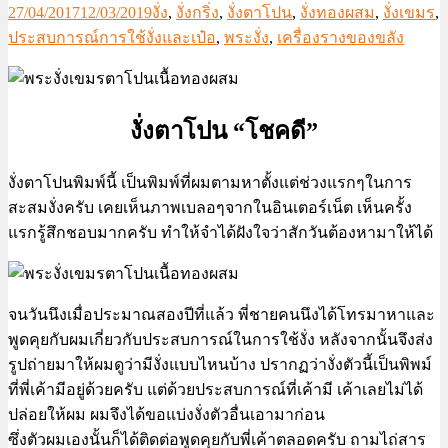
27/04/2017
12/03/2019
งั่ง
,
งั่งกริ่ง
,
งั่งตาโปน
,
งั่งทองผสม
,
งั่งเขมร
,
ประสบการณ์การใช้งั่งและเป๋อ
,
พระงั่ง
,
เครื่องรางของขลัง
งั่งตาโปน “โชคดี”
งั่งตาโปนพิมพ์นี้ เป็นพิมพ์ที่ผมตามหาตั้งแต่ช่วงแรกๆในการ
สะสมงั่งครับ เคยเห็นภาพเบลอๆจากในอินเตอร์เน็ต เห็นครั้ง
แรกรู้สึกชอบมากครับ ทำให้จำได้ฝังใจว่าสักวันต้องหามาให้ได้
จนวันนึงเมื่อประมาณสองปีที่แล้ว พี่ชายคนนึงได้โทรมาหาและ
พูดคุยกับผมเกี่ยวกับประสบการณ์ในการใช้งั่ง หลังจากนั้นจึงส่ง
รูปถ่ายมาให้ผมดูว่ามีงั่งแบบไหนบ้าง ปรากฏว่างั่งตัวนี้เป็นพิพม์
ที่พี่เค้ามีอยู่ด้วยครับ แต่ด้วยประสบการณ์ที่เค้ามี เค้าเลยไม่ได้
ปล่อยให้ผม ผมจึงได้ขอแบ่งงั่งตัวอื่นเอามาก่อน
ซึ่งตัวผมเองนั้นก็ได้ติดต่อพูดคุยกับพี่เค้าตลอดครับ ถามไถ่สาร