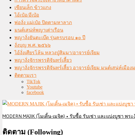
เซียนเล็ก ข้าวแกง
ไอ้เป๋อ/อีเป๋อ
พ่องั่ง แม่เป๋อ ปิดตามหาลาภ
มนต์เสน่ห์พญาเต่าเรือน
พญางั่งยันตะเบ๊ด รุ่นครบรอบ ๑๐ ปี
งั่งบุญ พ.ศ. ๒๕๖๖
ไอ้งั่งเศียรโล้น หลวงปู่สิมมา/อาจารย์เจียม
พญางั่งจักรพรรดิจันทร์เสี้ยว
พญางั่งจักรพรรดิจันทร์เสี้ยว อาจารย์เจียม มนต์เสน่ห์เมือ
ติดตามเรา
TikTok
Youtube
facebook
MODERN MAJIK (โมเดิ้น-เมจิค) • รับซื้อ รับเช่า และแบ่งบูชา พระงั
ติดตาม (Following)