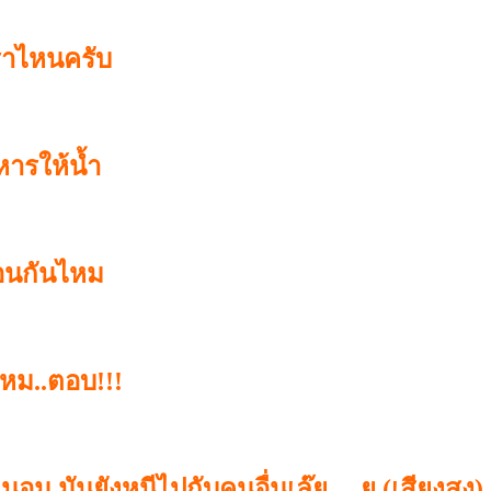
ราไหนครับ
หารให้น้ำ
มือนกันไหม
หม..ตอบ!!!
ม มันยังหนีไปกับคนอื่นเล๊ย….ย (เสียงสูง) แล