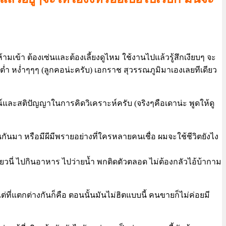
้ามเข้า ต้องเซ่นและต้องเลี้ยงดูไหม ใช้งานไปแล้วรู้สึกเงียบๆ จะ
ต่ำ หง่ำๆๆๆ (ลูกคอน่ะครับ) เอกราช สุวรรณภูมิมาเองเลยทีเดียว
ารณ์และสติปัญญาในการคิดวิเคราะห์ครับ (จริงๆคือเดาน่ะ พูดให้ดู
ันมา หรือมีผีมีพรายอย่างที่ใครหลายคนเชื่อ ผมจะใช้ชีวิตยังไง
ี่ยวนี่ ไปกินอาหาร ไปว่ายน้ำ พกติดตัวตลอด ไม่ต้องกลัวไอ้บ้ากาม
ต่ที่แตกต่างกันก็คือ ตอนนั้นมันไม่ฮิตแบบนี้ คนขายก็ไม่ค่อยมี