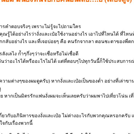
องการคำตอบจริงๆ เพราะไม่รู้จะไปถามใคร
ณรู้ได้อย่างไรว่างั่งและเป๋อใช้งานอย่างไร เอาไปที่ไหนได้ ที่ไหนห
ียกกลับอย่างไร และที่เจอบ่อยๆ คือ คนรักจากลา ตอนชะตาของพี่ตก
งเลไง ก้ำๆกึ่งๆว่าจะเชื่อหรือไม่เชื่อดี
มือนกันว่าอะไรได้หรืออะไรไม่ได้ แต่ที่ตอบๆไปทุกวันนี้ก็ใช้ประสบก
ามต่างๆของผมดูครับ) หากงั่งและเป๋อเป็นของต่ำ อย่างที่เล่าขานก
ู
เลย หากเป็นมิตรรักแฟนงั่งผมจะเห็นเลยครับว่าผมพาไปเที่ยวโน่น เท
่าเกี่ยวกับอภินิหารของงั่งและเป๋อ ไม่ต่างอะไรกับพวกคุณหรอกครับ แ
กับเรื่องพวกนี้