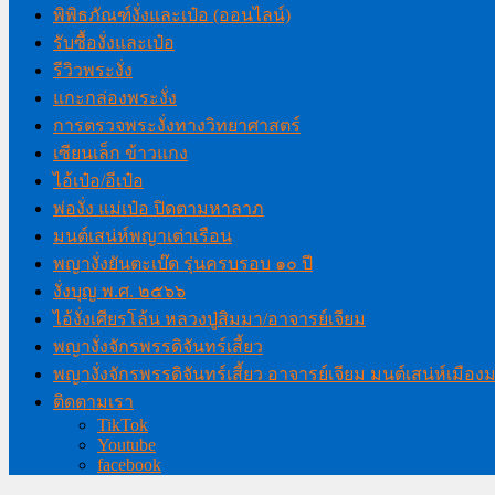
พิพิธภัณฑ์งั่งและเป๋อ (ออนไลน์)
รับซื้องั่งและเป๋อ
รีวิวพระงั่ง
แกะกล่องพระงั่ง
การตรวจพระงั่งทางวิทยาศาสตร์
เซียนเล็ก ข้าวแกง
ไอ้เป๋อ/อีเป๋อ
พ่องั่ง แม่เป๋อ ปิดตามหาลาภ
มนต์เสน่ห์พญาเต่าเรือน
พญางั่งยันตะเบ๊ด รุ่นครบรอบ ๑๐ ปี
งั่งบุญ พ.ศ. ๒๕๖๖
ไอ้งั่งเศียรโล้น หลวงปู่สิมมา/อาจารย์เจียม
พญางั่งจักรพรรดิจันทร์เสี้ยว
พญางั่งจักรพรรดิจันทร์เสี้ยว อาจารย์เจียม มนต์เสน่ห์เมือ
ติดตามเรา
TikTok
Youtube
facebook