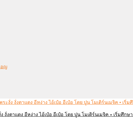
งมอญ
่ง งั่งตาแดง อีหง่าง ไอ้เป๋อ อีเป๋อ โดย ปูน โมเดิร์นเมจิค • เริ่มศ