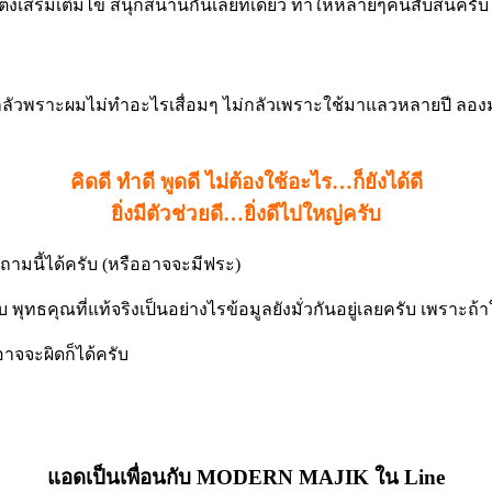
เสริมเติมไข่ สนุกสนานกันเลยทีเดียว ทำให้หลายๆคนสับสนครับ ว่า
่กลัวพราะผมไม่ทำอะไรเสื่อมๆ ไม่กลัวเพราะใช้มาแลวหลายปี ลองมา
คิดดี ทำดี พูดดี ไม่ต้องใช้อะไร…ก็ยังได้ดี
ยิ่งมีตัวช่วยดี…ยิ่งดีไปใหญ่ครับ
คำถามนี้ได้ครับ (หรืออาจจะมีฟระ)
บ พุทธคุณที่แท้จริงเป็นอย่างไรข้อมูลยังมั่วกันอยู่เลยครับ เพราะถ้า
าจจะผิดก็ได้ครับ
แอดเป็นเพื่อนกับ MODERN MAJIK ใน Line