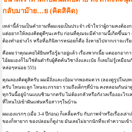
กลับมาม๊าย…ย (คิดสิคิด)
เหล่านี้ล้วนเป็นคำถามที่ผมเจอเป็นประจำ เข้าใจว่าผู้ถามคงต้
แต่อยากให้ลองคิดดูดีๆนะครับ ก่อนที่คุณจะมีคำถามนี้เกิดขึ้นมา คุ
ต้องทำอย่างไร หรือที่อภินิหารหน่อยก็คือ งั่งหายไปจากเราจะเร
คือผมว่าคุณเคยได้ยินหรือรู้มาอยู่แล้ว เรื่องพวกเนี้ย แตออกอาการลั
ไอ้ผมเองก็ไม่ใช่ต้นตำรับผู้คิดค้นวิชางั่งและเป๋อ ก็เลยไม่รู้เห
หล่อๆหน่อย 555)
คุณลองคิดดูสิครับ ผมมีงั่งและเป๋อมากพอสมควร (ลองดูรูปในบทคว
ครับ ไหนจะลูก ไหนจะภรรยา รวมถึงเด็กๆที่บ้าน คงหลอนกันน่าด
ทุกวันนี้อยู่บ้านแบบชิวมากครับ ไม่ต้องกลัวหรือกังวลเรื่องอะไร
ที่ไหนไปเข้าฝันแฟนหรือสาวๆในบ้าน
ผมเองแรกๆ (เมื่อ 3-4 ปีก่อน) ก็เคลิ้มครับ กับภาพจำหรือเรื่องเล
ของก็หายาก ของปลอมก็ดูง่าย มันเลยไม่ยากนักที่จะทำความเข้าใจ