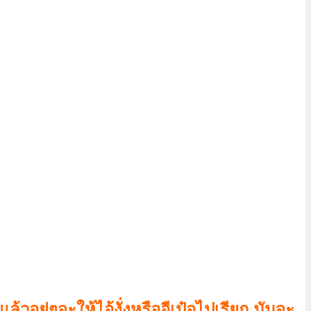
้วอยู่ๆจะให้ไอ้งั่งหรืออีเป๋อไปเรียก มันจะ