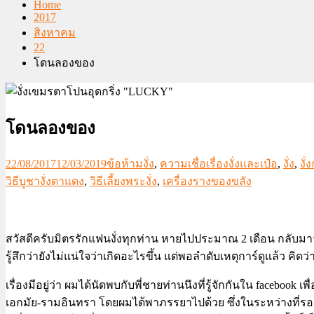
Home
2017
สิงหาคม
22
โดนลองของ
โดนลองของ
22/08/2017
12/03/2019
ข้อห้ามงั่ง
,
ความเชื่อเรื่องงั่งและเป๋อ
,
งั่ง
,
งั่ง
วิธีบูชางั่งตาแดง
,
วิธีเลี้ยงพระงั่ง
,
เครื่องรางของขลัง
สวัสดีครับมิตรรักแฟนงั่งทุกท่าน หายไปประมาณ 2 เดือน กลับมาว
รู้สึกว่ายังไม่แน่ใจว่าเกิดอะไรขึ้น แต่พอลำดับเหตุการ์ดูแล้ว คิ
เรื่องมีอยู่ว่า ผมได้นัดพบกับพี่ชายท่านนึงที่รู้จักกันใน faceboo
เอกมัย-รามอินทรา โดยผมได้พาภรรยาไปด้วย ซึ่งในระหว่างที่รอผม