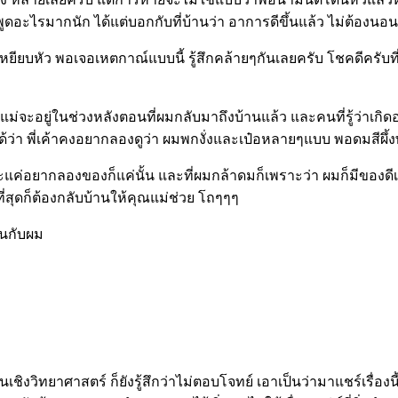
ะไรมากนัก ได้แต่บอกกับที่บ้านว่า อาการดีขึ้นแล้ว ไม่ต้องนอน
หัว พอเจอเหตกาณ์แบบนี้ รู้สึกคล้ายๆกันเลยครับ โชคดีครับที่วัน
แม่จะอยู่ในช่วงหลังตอนที่ผมกลับมาถึงบ้านแล้ว และคนที่รู้ว่าเกิด
ได้ว่า พี่เค้าคงอยากลองดูว่า ผมพกงั่งและเป๋อหลายๆแบบ พอดมสีผึ
่อยากลองของก็แค่นั้น และที่ผมกล้าดมก็เพราะว่า ผมก็มีของดีเหมื
ี่สุดก็ต้องกลับบ้านให้คุณแม่ช่วย โถๆๆๆ
้นกับผม
ชิงวิทยาศาสตร์ ก็ยังรู้สึกว่าไม่ตอบโจทย์ เอาเป็นว่ามาแชร์เรื่องน