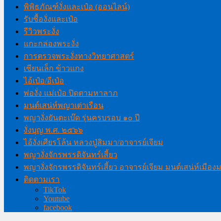
พิพิธภัณฑ์งั่งและเป๋อ (ออนไลน์)
รับซื้องั่งและเป๋อ
รีวิวพระงั่ง
แกะกล่องพระงั่ง
การตรวจพระงั่งทางวิทยาศาสตร์
เซียนเล็ก ข้าวแกง
ไอ้เป๋อ/อีเป๋อ
พ่องั่ง แม่เป๋อ ปิดตามหาลาภ
มนต์เสน่ห์พญาเต่าเรือน
พญางั่งยันตะเบ๊ด รุ่นครบรอบ ๑๐ ปี
งั่งบุญ พ.ศ. ๒๕๖๖
ไอ้งั่งเศียรโล้น หลวงปู่สิมมา/อาจารย์เจียม
พญางั่งจักรพรรดิจันทร์เสี้ยว
พญางั่งจักรพรรดิจันทร์เสี้ยว อาจารย์เจียม มนต์เสน่ห์เมือ
ติดตามเรา
TikTok
Youtube
facebook