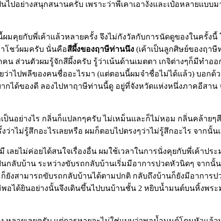
ก็เป็นไปอย่างสนุกสนานครับ เพราะว่าพี่เคาเอางั่งและเป๋อหลายแบ
ยกับพี่เค้าแล้วหลายครั้ง จึงไม่กังวัลกับการนัดดูของในครั้งนี้
มาโชว์ผมครับ นั่นคือ
สีผึ้งของฤาษีท่านนึง
(เค้าเป็นลูกศิษย์ของฤาษีท
กคน ส่วนตัวผมรู้จักสีผึ้งครับ รู้ว่าเน้นด้านเมตตา เกจิต่างๆก็มีท
วยว่าไปพลีของคนชื่ออะไรมา (แต่ตอนนี้ผมจำชื่อไม่ได้แล้ว) บอกด้วว
ของดี ลองไปหาฤาษีท่านนี้ดู อยู่ที่จังหวัดแห่งหนึ่งภาคอีสาน จากนั
็นอย่างไร กลิ่นก็แปลกๆครับ ไม่เหม็นและก็ไม่หอม กลิ่นคล้ายๆสีผึ
ไม่รู้สึกอะไรเลยหรือ ผมก็ตอบไปตรงๆว่าไม่รู้สึกอะไร จากนั้นเราก
คยมี เลยไม่ค่อยได้สนใจเรื่องอื่น ผมใช้เวลาในการนั่งคุยกับพี่เค้า
บแฟนกลับบ้าน ระหว่างขับรถกลับบ้านเริ่มมีอาการปวดหัวนิดๆ จากนั
ยังสามารถขับรถกลับบ้านได้ตามปกติ กลับถึงบ้านก็ยังมีอาการปวดหัว
ุณแม่พอได้ยินอย่างนั้นจึงเดินขึ้นไปบนบ้านชั้น 2 หยิบน้ำมนต์บน
ระงั่ง หลายเลยครับ แต่การหายจะไม่ใช่แบบว่าพอน้ำมนต์โดนหัวแล้