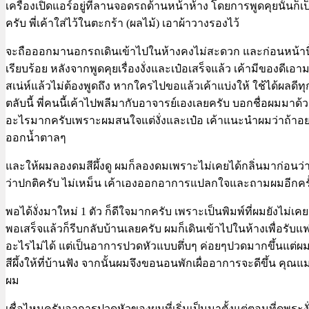
เครื่องเปิดแอร์อยู่ที่ลานจอดรถด้านหน้าห้าง โดยการพูดคุยนั้น
ครับ พี่เค้าใส่ไว้ในตะกร้า (ผลไม้) เอาผ้าวางรองไว้
จะถือออกมานอกรถเดินเข้าไปในห้างคงไม่สะดวก และก่อนหน้านี้ผมคุ
เรียบร้อย หลังจากพูดคุยเรื่องงั่งและเป๋อเสร็จแล้ว เค้ามีของดีเอา
สเน่ห์แล้วไม่ต้องพูดถึง หากใครไปขอแล้วเค้าแบ่งให้ ใช้ได้ผลดีทุ
ตลับนี้ พี่คนนี้เค้าไปพลีมากับอาจารย์เองเลยครับ บอกชื่อผมมาด้
อะไรมากครับเพราะผมสนใจแต่งั่งและเป๋อ เค้าแนะนำผมว่าถ้าอยากได้
ออกน้ำตาลๆ
และให้ผมลองดมสีผึ้งดู ผมก็ลองดมเพราะไม่เคยได้กลิ่นมาก่อนว่าเป
ว่าปกติครับ ไม่เหม็น เค้าเองออกอาการแปลกใจและถามผมอีกครั้งว่า
พอได้งั่งมาใหม่ 1 ตัว ก็ดีใจมากครับ เพราะเป็นพิมพ์ที่ผมยังไม่เ
พอเสร็จแล้วก็รีบกลับบ้านเลยครับ ผมก็เดินเข้าไปในห้างเพื่อรั
อะไรไม่ได้ แต่เป็นอาการปวดหัวแบบตึ่บๆ ค่อยๆปวดมากขึ้นแต่ผมก็
สีผึ้งให้ที่บ้านฟัง จากนั้นผมจึงขอนอนพักเผื่ออาการจะดีขึ้น ค
ผม
เชื่อไหมครับอาการปวดหัวของผมที่เริ่มเป็นมาตั้งแต่ตอนที่ดูพ