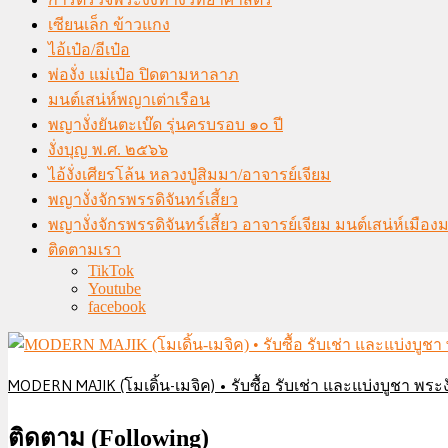
เซียนเล็ก ข้าวแกง
ไอ้เป๋อ/อีเป๋อ
พ่องั่ง แม่เป๋อ ปิดตามหาลาภ
มนต์เสน่ห์พญาเต่าเรือน
พญางั่งยันตะเบ๊ด รุ่นครบรอบ ๑๐ ปี
งั่งบุญ พ.ศ. ๒๕๖๖
ไอ้งั่งเศียรโล้น หลวงปู่สิมมา/อาจารย์เจียม
พญางั่งจักรพรรดิจันทร์เสี้ยว
พญางั่งจักรพรรดิจันทร์เสี้ยว อาจารย์เจียม มนต์เสน่ห์เมือ
ติดตามเรา
TikTok
Youtube
facebook
MODERN MAJIK (โมเดิ้น-เมจิค) • รับซื้อ รับเช่า และแบ่งบูชา พระงั
ติดตาม (Following)