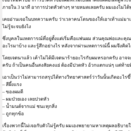
ภายใน 3 นาที อาการปวดหัวต่างๆ หายหมดเลยครับ ผมเองไมได้พูดอ
เคยอ่านเจอในบทความครับ ว่าเวลาคนโดนของให้เอาเท้าแม่มาเหยียบ
ไม่รู้จะจบยังไง
ซึ่งบุคลในเหตการณ์ที่อยู่ตั้งแต่เริ่มคือแฟนผม ส่วนคุณพ่อและคุณ
อะไรมาบ้าง และรู้สึกอย่างไร หลังจากผ่านเหตการณ์นี้ ผมจึงคิด
โดยเจตนาแล้ว เค้าไม่ได้มีเจตนาร้ายอะไรกับผมหรอกครับ อาจจะแค
ครับ ถ้าเป็นคนอื่นสงสัยคงแย่ ต้องมีปวดหัว อ้วกแตกแน่ๆ แต่ท้ายท
เอาเป็นว่าไม่สามารถสรุปได้ทางวิทยาศาสตร์ว่าวันนั้นเกิดอะไรขึ
– สีผึ้งแรง
– ของผมดี
– ผมป่วยเอง เลยปวดหัว
– น้ำมนต์จากแม่ ชนะทุกสิ่ง
– ถูกทุกข้อ
เรื่องพวกนี้ไม่เจอกับตัวไม่รู้ครับ ผมเองพยายามหาเหตุผลอธิบายในเ