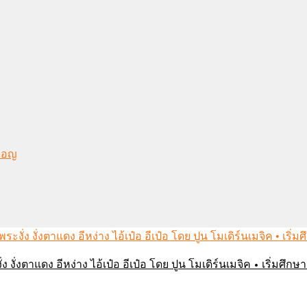
งมอญ
่ง งั่งตาแดง อีหง่าง ไอ้เป๋อ อีเป๋อ โดย ปูน โมเดิร์นเมจิค • เริ่มศ