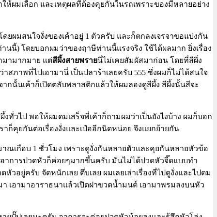
บมาให้ผมเลือก และเหตุผลที่ต้องคุยกันในรถเพราะของมีหลายอย่าง
 โดยผมสนใจงั่งของเค้าอยู่ 1 ตัวครับ และก็ตกลงเจรจาขอแบ่งกัน
่านนี้) โดยบอกผมว่าของฤาษีท่านนี้แรงจริง ใช้ได้ผลมาก ยิ่งเรื่อง
ำออกมามากมาย แต่
สีผึ้งสายพราย
นี่ไม่เคยสัมผัสมาก่อน โดยที่สีผึ่ง
่าสภาพที่ไปเอามานี่ เป็นปลาร้าเลยครับ 555 ซึ่งผมก็ไม่ได้สนใจ
้นเค้าก็เปิดตลับพลาสติกแล้วให้ผมลองดูสีผึ้ง สีผึ้งนั้นสีจะ
้งทั่วไป พอให้ผมดมเสร็จพี่เค้าก็ถามผมว่าเป็นยังไงบ้าง ผมก็บอก
็คุยกันต่อเรื่องงั่งและเป๋ออีกนิดหน่อย จึงแยกย้ายกัน
ประมาณเกือบ 1 ชั่วโมง เพราะดูงั่งกันหลายตัวและคุยกันหลายหัวข้อ
้นอาการปวดหัวก็ค่อยๆมากขึ้นครับ มันไม่ได้ปวดหัวจี๊ดแบบทำ
อยู่ครับ จัดหนักเลย ตึ่บเลย ผมเลยเล่าเรื่องที่ไปดูงั่งและไปดม
หิ้งพระมา เอามาอาราธนาแล้วเปิดฝาขวดน้ำมนต์ เอามาพรมลงบนหัว
วหายปั๊ปเลยนะครับ อาการจะค่อยปวดหัวน้อยลงและรู้สึกหัวโล่ง