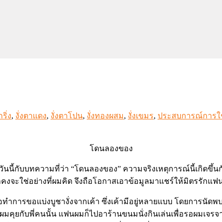
กริ่ง
,
งั่งตาแดง
,
งั่งตาโปน
,
งั่งทองผสม
,
งั่งเขมร
,
ประสบการณ์การใช้
โดนลองของ
ันนี้กับบทความที่ว่า “โดนลองของ” ความจริงเหตุการณ์นี้เกิดขึ้
ดว่าคงจะใช่อย่างที่ผมคิด จึงถือโอกาสเอาข้อมูลมาแชร์ให้มิตรรักแฟน
k เพื่อทำการขอแบ่งบูชางั่งจากเค้า ซึ่งเค้ามีอยู่หลายแบบ โดยการนัดพบ
คุยกับพี่คนนั้น แฟนผมก็ไปอาร้านขนมนั่งกินเล่นเพื่อรอผมเจรจา โ