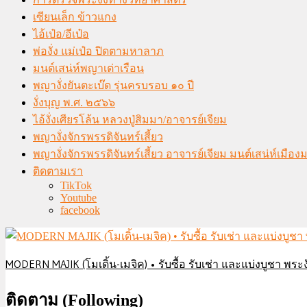
เซียนเล็ก ข้าวแกง
ไอ้เป๋อ/อีเป๋อ
พ่องั่ง แม่เป๋อ ปิดตามหาลาภ
มนต์เสน่ห์พญาเต่าเรือน
พญางั่งยันตะเบ๊ด รุ่นครบรอบ ๑๐ ปี
งั่งบุญ พ.ศ. ๒๕๖๖
ไอ้งั่งเศียรโล้น หลวงปู่สิมมา/อาจารย์เจียม
พญางั่งจักรพรรดิจันทร์เสี้ยว
พญางั่งจักรพรรดิจันทร์เสี้ยว อาจารย์เจียม มนต์เสน่ห์เมือ
ติดตามเรา
TikTok
Youtube
facebook
MODERN MAJIK (โมเดิ้น-เมจิค) • รับซื้อ รับเช่า และแบ่งบูชา พระงั
ติดตาม (Following)