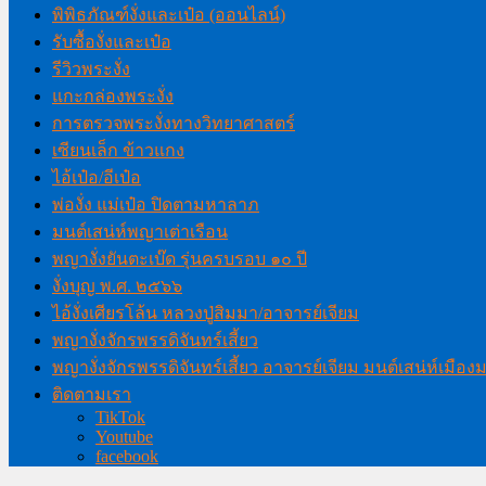
พิพิธภัณฑ์งั่งและเป๋อ (ออนไลน์)
รับซื้องั่งและเป๋อ
รีวิวพระงั่ง
แกะกล่องพระงั่ง
การตรวจพระงั่งทางวิทยาศาสตร์
เซียนเล็ก ข้าวแกง
ไอ้เป๋อ/อีเป๋อ
พ่องั่ง แม่เป๋อ ปิดตามหาลาภ
มนต์เสน่ห์พญาเต่าเรือน
พญางั่งยันตะเบ๊ด รุ่นครบรอบ ๑๐ ปี
งั่งบุญ พ.ศ. ๒๕๖๖
ไอ้งั่งเศียรโล้น หลวงปู่สิมมา/อาจารย์เจียม
พญางั่งจักรพรรดิจันทร์เสี้ยว
พญางั่งจักรพรรดิจันทร์เสี้ยว อาจารย์เจียม มนต์เสน่ห์เมือ
ติดตามเรา
TikTok
Youtube
facebook