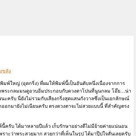
งขลัง
ใหญ่ (อุดกริ่ง) ที่ผมให้พิมพ์นี้เป็นอันดับหนึ่งเนื่องจากการ
หน้าพระกลมมนดูอวบอิ่มประกอบกับดวงตาโปนที่นูนกลม โอ๊ย…น่า
พนะครับ นี่ยังไม่รวมกับเสียงกริ่งสุดแสนกังวาลซึ่งเป็นเอกลักษณ์
่งทำออกมายังไม่เนียนครับ ตรงดวงตาจะไม่สวยแบบนี้ ที่สำคัญตรง
นี้ครับ ได้มาหลายปีแล้ว เก็บรักษาอย่างดีไม่มีย้ายค่ายแน่นอน
พราะว่าพระสวยมาก สวยกว่าที่เห็นในรูป ได้มาปุ๊ปใจสั่นเลยครับ