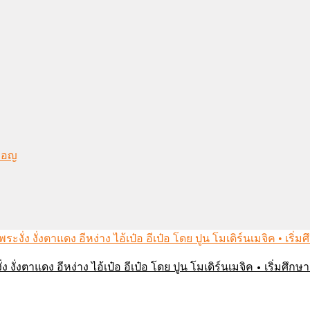
งมอญ
่ง งั่งตาแดง อีหง่าง ไอ้เป๋อ อีเป๋อ โดย ปูน โมเดิร์นเมจิค • เริ่มศ