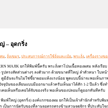
 – อุดกริ่ง
ผสม
,
งั่งเขมร
,
ประสบการณ์การใช้งั่งและเป๋อ
,
พระงั่ง
,
เครื่องรางขอ
MAJIK ยกให้พิมพ์นี้ครับ พระงั่งตาโปนเนื้อทองผสม หลังเรียบ พิมพ์
) รูปทรงสัดส่วนต่างๆ ลงตัวมาก ด้วยขนาดที่ใหญ่ ลำตัวหนา ใบ
บูรณ์ ดูมีอันจะกินไม่ใช่ขี้ยาผอมแห้งแรงน้อย พูดแบบนี้น่าจะพอเห็นภา
งปัจจุบันของเลียนแบบมีออกมาแล้วครับเห็นมาได้สัก 1-2 ปีแล้ว ซึ
คยเห็นหรือเคยได้จับของจริง พอเห็นของปลอมก็ดูออกทันทีครับ
พิมพ์ใหญ่ (อุดกริ่ง) องค์แรกของผม ยกให้เป็นเจ้าสำนักสำหรับพิมพ์
าก เป็นการนัดรับของที่ลานจอดรถตรงข้ามสวนจตุจักร ที่ประทับใจเ