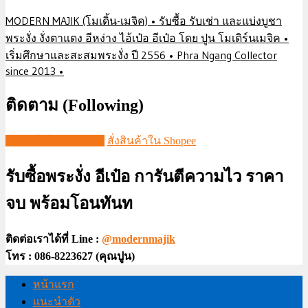
MODERN MAJIK (โมเดิ้น-เมจิค) • รับซื้อ รับเช่า และแบ่งบูชา
พระงั่ง งั่งตาแดง อีหง่าง ไอ้เป๋อ อีเป๋อ โดย ปูน โมเดิร์นเมจิค •
เริ่มศึกษาและสะสมพระงั่ง ปี 2556 • Phra Ngang Collector
since 2013 •
ติดตาม (Following)
ชมวีดีโอใน TIKTOK
สั่งสินค้าใน Shopee
รับซื้อพระงั่ง อีเป๋อ การันตีความไว ราคา
จบ พร้อมโอนทันท
ติดต่อเราได้ที่ Line :
@modernmajik
โทร : 086-8223627 (คุณปูน)
หน้าแรก
แนะนำตัว