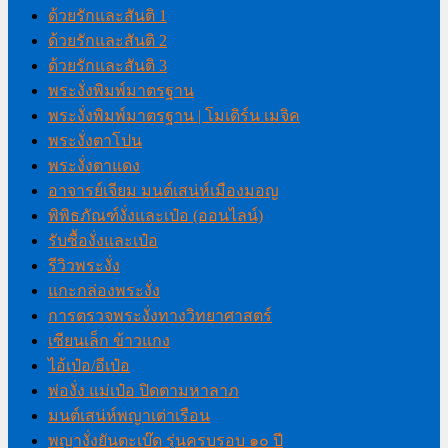
ด้วยรักและสันติ 1
ด้วยรักและสันติ 2
ด้วยรักและสันติ 3
พระงั่งพิมพ์มาตรฐาน
พระงั่งพิมพ์มาตรฐาน | โมเดิร์น เมจิค
พระงั่งตาโปน
พระงั่งตาแดง
อาจารย์เจียม มนต์เสน่ห์เมืองมอญ
พิพิธภัณฑ์งั่งและเป๋อ (ออนไลน์)
รับซื้องั่งและเป๋อ
รีวิวพระงั่ง
แกะกล่องพระงั่ง
การตรวจพระงั่งทางวิทยาศาสตร์
เซียนเล็ก ข้าวแกง
ไอ้เป๋อ/อีเป๋อ
พ่องั่ง แม่เป๋อ ปิดตามหาลาภ
มนต์เสน่ห์พญาเต่าเรือน
พญางั่งยันตะเบ๊ด รุ่นครบรอบ ๑๐ ปี