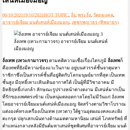
เสน่ห์เมืองมอญ
06/10/2021
19/10/2021
HOT TOPIC
,
งั่ง
,
พระงั่ง
,
วัตถุมงคล
,
อาจารย์เจียม มนต์เสน่ห์เมืองมอญ
,
เพชรพญาธร (ทิพยาธร)
งั่งเทพ (เทวะกามาวจร) อาจารย์เจียม มนต์เสน่ห์
เมืองมอญ
งั่งเทพ (เทวะกามาวจร)
ตามคติความเชื่อเรื่องไตรภูมิ
งั่งเทพ
ก็
คือเทพที่ยังมีความข้องแวะในกาม อยู่บนสวรรค์ชั้นจาตุมหา
ราชิกาซึ่งเป็นสวรรค์ชั้นที่อยู่ติดกับโลกมนุษย์มากที่สุด เป็นเทพ
ชั้นสูง มีฤทธิ์เหาะเหินเดินอากาศได้ เป็นผู้ที่มีวิชาอาคม มี
อิทธิฤทธิ์เก่งกล้า ลักษณะรูปร่างหน้าตางดงาม มีเสน่ห์มากเป็น
ที่รักของเพศตรงข้าม เป็นหนุ่มตลอดกาลโดยไม่มีวันแก่ งั่งเทพ
โดยอาจารย์เจียมมนต์เสน่ห์เมืองมอญ จัดสร้างตามวิชาโบราณ
แต่งองค์ทรงเครื่องเป็นเทพ (เทวดา) ใต้ฐานอุดผงมงคลและฝัง
ตะกรุด ปลุกเสกเน้นทางด้านเมตตามหานิยม เสน่ห์ โภคทรัพย์ ที่
ตำแหน่งกลางหลังมียันต์มหาเสน่ห์ชุดพิเศษที่อาจารย์เจียม มนต์