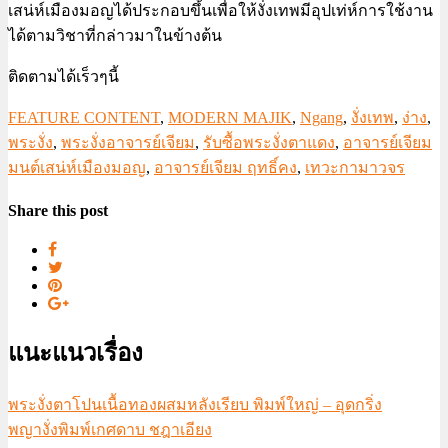
เสน่ห์เมืองมอญได้ประกอบขึ้นเพื่อให้งั่งเทพมีอุปเท่ห์การใช้งาน
ได้ตามวิชาที่กล่าวมาในข้างต้น
ติดตามได้เร็วๆนี้
FEATURE CONTENT
,
MODERN MAJIK
,
Ngang
,
งั่งเทพ
,
ง่าง
,
พระงั่ง
,
พระงั่งอาจารย์เจียม
,
รับซื้อพระงั่งตาแดง
,
อาจารย์เจียม
มนต์เสน่ห์เมืองมอญ
,
อาจารย์เจียม ฤทธิ์คง
,
เทวะกามาวจร
Share this post
แนะแนวเรื่อง
พระงั่งตาโปนเนื้อทองผสมหลังเรียบ พิมพ์ใหญ่ – อุดกริ่ง
พญางั่งพิมพ์เกศดาบ ชฎาเอียง