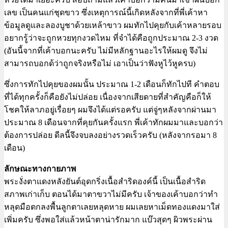
เลข เป็นคนแก่ชุดขาว ซึ่งเหตุการณ์นี้เกิดหลังจากที่พี่เค้าหา
ข้อมูลดูและลองบูชาด้วยเหล้าขาว ผมทักไปคุยกับเค้าหลายรอบ
อยากรู้ว่าจะถูกหวยทุกงวดไหม ที่จำได้คือถูกประมาณ 2-3 งวด
(อันนี้จากที่เค้าบอกนะครับ ไม่มีหลักฐานอะไรให้ผมดู จึงไม่
สามารถบอกด้ว่าถูกจริงหรือไม่ เอาเป็นว่าฟังหูไว้หูครบ)
ซึ่งการทักไปคุยของผมนั้น ประมาณ 1-2 เดือนก็ทักไปที คำตอบ
ที่ได้ทุกครั้งก็คือยังไม่ปล่อย เนื่องจากเสียดายที่สำคัญคือก็ให้
โชคให้ลาภอยู่เรื่อยๆ ผมจึงได้แต่รอครับ แต่จู่ๆหลังจากผ่านมา
ประมาณ 8 เดือนจากที่คุยกันครั้งแรก พี่เค้าทักผมมาและบอกว่า
ต้องการปล่อย ดีลนี้จึงจบลงอย่างรวดเร็วครับ (หลังจากรอมา 8
เดือน)
ลักษณะทางกายภาพ
พระงั่งตาแดงหลังยันต์อุดกริ่งเนื้อสำริดองค์นี้ เป็นเนื้อสำริด
สภาพเก่าเก็บ ตอนได้มาตาขวาไม่มีครับ เจ้าของเค้าบอกว่าทำ
หลุดมือตกลงพื้นลูกตาเลยหลุดหาย ผมเลยหาเม็ดทองแดงมาใส่
เพิ่มครับ ซึ่งพอใส่แล้วหน้าตาน่ารักมาก แบ๊วสุดๆ ผิวพระผ่าน