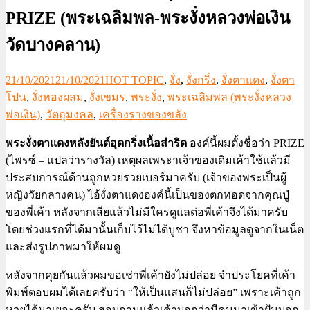
PRIZE (พระเฉลิมพล-พระงั่งหลวงพ่อเงิน
วัดบางคลาน)
21/10/2021
21/10/2021
HOT TOPIC
,
งั่ง
,
งั่งกริ่ง
,
งั่งตาแดง
,
งั่งตา
โปน
,
งั่งทองผสม
,
งั่งเขมร
,
พระงั่ง
,
พระเฉลิมพล (พระงั่งหลวง
พ่อเงิน)
,
วัตถุมงคล
,
เครื่องรางของขลัง
พระงั่งตาแดงหลังยันต์อุดกริ่งเนื้อสำริด
องค์นี้ผมตั้งชื่อว่า PRIZE
(ไพรซ์ – แปลว่ารางวัล) เหตุผลเพระาเจ้าของเดิมเค้าใช้แล้วมี
ประสบการณ์ด้านถูกหวยรวยเบอร์มาครับ (เจ้าของพระเป็นผู้
หญิงวัยกลางคน) ไอ้งั่งตาแดงองค์นี้เป็นของตกทอดจากคุณปู่
ของพี่เค้า หลังจากเสียแล้วไม่มีใครดูแลต่อพี่เค้าจึงได้มาครับ
โดยช่วงแรกที่ได้มานั้นเก็บไว้ไม่ได้บูชา จึงหาข้อมูลดูจากในเน็ต
และส่งรูปภาพมาให้ผมดู
หลังจากคุยกันแล้วผมขอเช่าพี่เค้ายังไม่ปล่อย จำประโยคที่เค้า
พิมพ์ตอบผมได้เลยครับว่า “ให้เป็นแสนก็ไม่ปล่อย” เพราะเค้าถูก
หวยได้มาเยอะครับ สอบถามแล้วเค้าบอกว่ามีคนมาเข้าฝันบอก