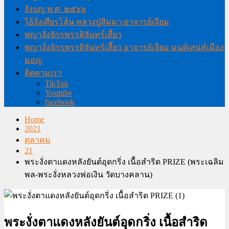
งั่งบุญ พ.ศ. ๒๕๖๖
ไอ้งั่งเศียรโล้น หลวงปู่สิมมา/อาจารย์เจียม
พญางั่งจักรพรรดิจันทร์เสี้ยว
พญางั่งจักรพรรดิจันทร์เสี้ยว อาจารย์เจียม มนต์เสน่ห์เมือง
มอญ
ติดตามเรา
TikTok
Youtube
facebook
Home
2021
ตุลาคม
21
พระงั่งตาแดงหลังยันต์อุดกริ่ง เนื้อสำริด PRIZE (พระเฉลิม
พล-พระงั่งหลวงพ่อเงิน วัดบางคลาน)
พระงั่งตาแดงหลังยันต์อุดกริ่ง เนื้อสำริด