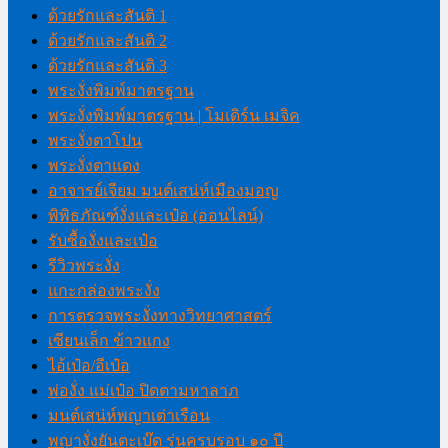
ด้วยรักและสันติ 1
ด้วยรักและสันติ 2
ด้วยรักและสันติ 3
พระงั่งพิมพ์มาตรฐาน
พระงั่งพิมพ์มาตรฐาน | โมเดิร์น เมจิค
พระงั่งตาโปน
พระงั่งตาแดง
อาจารย์เจียม มนต์เสน่ห์เมืองมอญ
พิพิธภัณฑ์งั่งและเป๋อ (ออนไลน์)
รับซื้องั่งและเป๋อ
รีวิวพระงั่ง
แกะกล่องพระงั่ง
การตรวจพระงั่งทางวิทยาศาสตร์
เซียนเล็ก ข้าวแกง
ไอ้เป๋อ/อีเป๋อ
พ่องั่ง แม่เป๋อ ปิดตามหาลาภ
มนต์เสน่ห์พญาเต่าเรือน
พญางั่งยันตะเบ๊ด รุ่นครบรอบ ๑๐ ปี