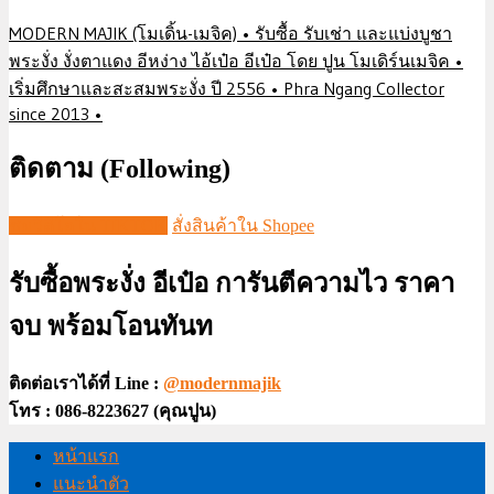
MODERN MAJIK (โมเดิ้น-เมจิค) • รับซื้อ รับเช่า และแบ่งบูชา
พระงั่ง งั่งตาแดง อีหง่าง ไอ้เป๋อ อีเป๋อ โดย ปูน โมเดิร์นเมจิค •
เริ่มศึกษาและสะสมพระงั่ง ปี 2556 • Phra Ngang Collector
since 2013 •
ติดตาม (Following)
ชมวีดีโอใน TIKTOK
สั่งสินค้าใน Shopee
รับซื้อพระงั่ง อีเป๋อ การันตีความไว ราคา
จบ พร้อมโอนทันท
ติดต่อเราได้ที่ Line :
@modernmajik
โทร : 086-8223627 (คุณปูน)
หน้าแรก
แนะนำตัว