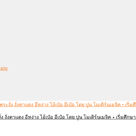
งมอญ
่ง งั่งตาแดง อีหง่าง ไอ้เป๋อ อีเป๋อ โดย ปูน โมเดิร์นเมจิค • เริ่มศ