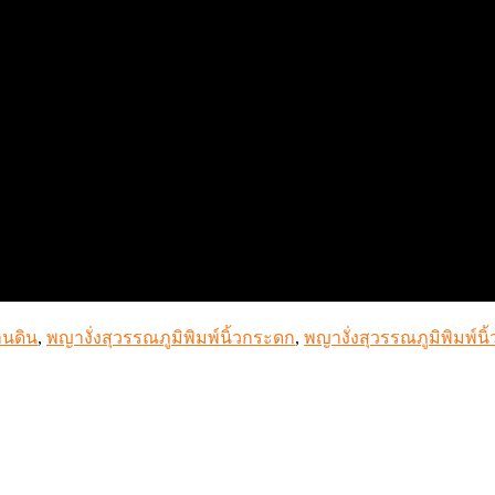
ฐานดิน
,
พญางั่งสุวรรณภูมิพิมพ์นิ้วกระดก
,
พญางั่งสุวรรณภูมิพิมพ์นิ