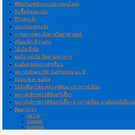
พิพิธภัณฑ์งั่งและเป๋อ (ออนไลน์)
รับซื้องั่งและเป๋อ
รีวิวพระงั่ง
แกะกล่องพระงั่ง
การตรวจพระงั่งทางวิทยาศาสตร์
เซียนเล็ก ข้าวแกง
ไอ้เป๋อ/อีเป๋อ
พ่องั่ง แม่เป๋อ ปิดตามหาลาภ
มนต์เสน่ห์พญาเต่าเรือน
พญางั่งยันตะเบ๊ด รุ่นครบรอบ ๑๐ ปี
งั่งบุญ พ.ศ. ๒๕๖๖
ไอ้งั่งเศียรโล้น หลวงปู่สิมมา/อาจารย์เจียม
พญางั่งจักรพรรดิจันทร์เสี้ยว
พญางั่งจักรพรรดิจันทร์เสี้ยว อาจารย์เจียม มนต์เสน่ห์เมือ
ติดตามเรา
TikTok
Youtube
facebook