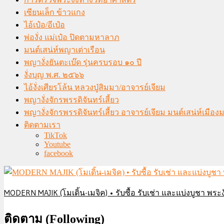
เซียนเล็ก ข้าวแกง
ไอ้เป๋อ/อีเป๋อ
พ่องั่ง แม่เป๋อ ปิดตามหาลาภ
มนต์เสน่ห์พญาเต่าเรือน
พญางั่งยันตะเบ๊ด รุ่นครบรอบ ๑๐ ปี
งั่งบุญ พ.ศ. ๒๕๖๖
ไอ้งั่งเศียรโล้น หลวงปู่สิมมา/อาจารย์เจียม
พญางั่งจักรพรรดิจันทร์เสี้ยว
พญางั่งจักรพรรดิจันทร์เสี้ยว อาจารย์เจียม มนต์เสน่ห์เมือ
ติดตามเรา
TikTok
Youtube
facebook
MODERN MAJIK (โมเดิ้น-เมจิค) • รับซื้อ รับเช่า และแบ่งบูชา พระงั
ติดตาม (Following)