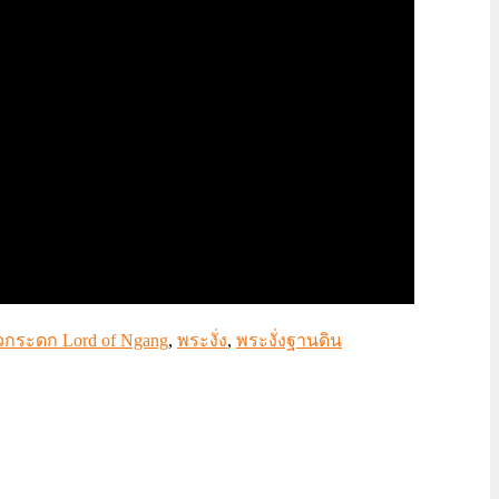
้วกระดก Lord of Ngang
,
พระงั่ง
,
พระงั่งฐานดิน