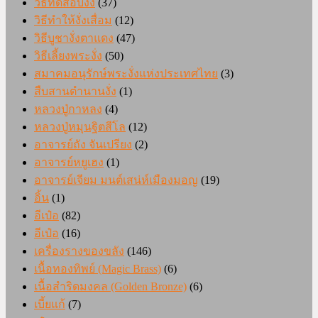
วิธีทดสอบงั่ง
(37)
วิธีทำให้งั่งเสื่อม
(12)
วิธีบูชางั่งตาแดง
(47)
วิธีเลี้ยงพระงั่ง
(50)
สมาคมอนุรักษ์พระงั่งแห่งประเทศไทย
(3)
สืบสานตำนานงั่ง
(1)
หลวงปู่กาหลง
(4)
หลวงปู่หมุนฐิตสีโล
(12)
อาจารย์ถัง จันเปรียง
(2)
อาจารย์หยูเฮง
(1)
อาจารย์เจียม มนต์เสน่ห์เมืองมอญ
(19)
อิ้น
(1)
อีเป๋อ
(82)
อีเป๋อ
(16)
เครื่องรางของขลัง
(146)
เนื้อทองทิพย์ (Magic Brass)
(6)
เนื้อสำริดมงคล (Golden Bronze)
(6)
เบี้ยแก้
(7)