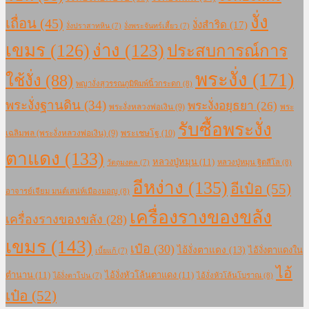
งั่ง
เถื่อน
(45)
งั่งสำริด
(17)
งั่งปราสาทหิน
(7)
งั่งพระจันทร์เสี้ยว
(7)
เขมร
(126)
ง่าง
(123)
ประสบการณ์การ
พระงั่ง
(171)
ใช้งั่ง
(88)
พญางั่งสุวรรณภูมิพิมพ์นิ้วกระดก
(8)
พระงั่งฐานดิน
(34)
พระงั่งอยุธยา
(26)
พระงั่งหลวงพ่อเงิน
(9)
พระ
รับซื้อพระงั่ง
เฉลิมพล (พระงั่งหลวงพ่อเงิน)
(9)
พระเชษโฐ
(10)
ตาแดง
(133)
หลวงปู่หมุน
(11)
หลวงปู่หมุน ฐิตสีโล
(8)
วัตถุมงคล
(7)
อีหง่าง
(135)
อีเป๋อ
(55)
อาจารย์เจียม มนต์เสน่ห์เมืองมอญ
(8)
เครื่องรางของขลัง
เครื่องรางของขลัง
(28)
เขมร
(143)
เป๋อ
(30)
ไอ้งั่งตาแดง
(13)
ไอ้งั่งตาแดงใน
เบี้ยแก้
(7)
ไอ้
ตำนาน
(11)
ไอ้งั่งหัวโล้นตาแดง
(11)
ไอ้งั่งหัวโล้นโบราณ
(8)
ไอ้งั่งตาโปน
(7)
เป๋อ
(52)