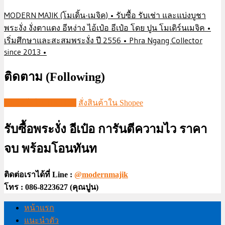
MODERN MAJIK (โมเดิ้น-เมจิค) • รับซื้อ รับเช่า และแบ่งบูชา
พระงั่ง งั่งตาแดง อีหง่าง ไอ้เป๋อ อีเป๋อ โดย ปูน โมเดิร์นเมจิค •
เริ่มศึกษาและสะสมพระงั่ง ปี 2556 • Phra Ngang Collector
since 2013 •
ติดตาม (Following)
ชมวีดีโอใน TIKTOK
สั่งสินค้าใน Shopee
รับซื้อพระงั่ง อีเป๋อ การันตีความไว ราคา
จบ พร้อมโอนทันท
ติดต่อเราได้ที่ Line :
@modernmajik
โทร : 086-8223627 (คุณปูน)
หน้าแรก
แนะนำตัว