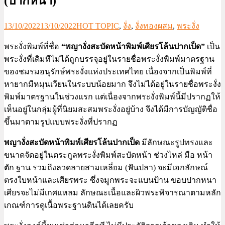
(ปากหนา)
13/10/2022
13/10/2022
HOT TOPIC
,
งั่ง
,
งั่งทองผสม
,
พระงั่ง
พระงั่งพิมพ์ที่ชื่อ
“พญางั่งสะบัดหน้าพิมพ์เศียรโล้นปากเป็ด”
เป็น
พระงั่งที่เดิมทีไม่ได้ถูกบรรจุอยู่ในรายชื่อพระงั่งพิมพ์มาตรฐาน
ของชมรมอนุรักษ์พระงั่งแห่งประเทศไทย เนื่องจากเป็นพิมพ์ที่
หายากมีหมุนเวียนในระบบน้อยมาก จึงไม่ได้อยู่ในรายชื่อพระงั่ง
พิมพ์มาตรฐานในช่วงแรก แต่เนื่องจากพระงั่งพิมพ์นี้มีปรากฏให้
เห็นอยู่ในกลุ่มผู้ที่นิยมสะสมพระงั่งอยู่บ้าง จึงได้มีการบัญญัติชื่อ
ขึ้นมาตามรูปแบบพระงั่งที่ปรากฏ
พญางั่งสะบัดหน้าพิมพ์เศียรโล้นปากเป็ด
มีลักษณะรูปทรงและ
ขนาดจัดอยู่ในตระกูลพระงั่งพิมพ์สะบัดหน้า ช่วงไหล่ มือ หน้า
ตัก ฐาน รวมถึงลวดลายสามเหลี่ยม (ฟันปลา) จะมีเอกลักษณ์
ตรงใบหน้าและเศียรพระ ซึ่งจมูกพระจะแบนป้าน ขอบปากหนา
เศียรจะไม่มีเกศแหลม ลักษณะเนื้อและผิวพระพิจารณาตามหลัก
เกณฑ์การดูเนื้อพระฐานดินได้เลยครับ