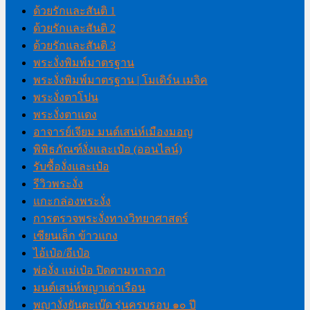
ด้วยรักและสันติ 1
ด้วยรักและสันติ 2
ด้วยรักและสันติ 3
พระงั่งพิมพ์มาตรฐาน
พระงั่งพิมพ์มาตรฐาน | โมเดิร์น เมจิค
พระงั่งตาโปน
พระงั่งตาแดง
อาจารย์เจียม มนต์เสน่ห์เมืองมอญ
พิพิธภัณฑ์งั่งและเป๋อ (ออนไลน์)
รับซื้องั่งและเป๋อ
รีวิวพระงั่ง
แกะกล่องพระงั่ง
การตรวจพระงั่งทางวิทยาศาสตร์
เซียนเล็ก ข้าวแกง
ไอ้เป๋อ/อีเป๋อ
พ่องั่ง แม่เป๋อ ปิดตามหาลาภ
มนต์เสน่ห์พญาเต่าเรือน
พญางั่งยันตะเบ๊ด รุ่นครบรอบ ๑๐ ปี