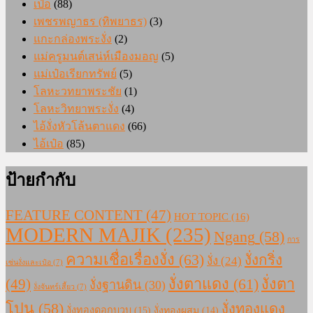
เป๋อ
(88)
เพชรพญาธร (ทิพยาธร)
(3)
แกะกล่องพระงั่ง
(2)
แม่ครูมนต์เสน่ห์เมืองมอญ
(5)
แม่เป๋อเรียกทรัพย์
(5)
โลหะวทยาพระชัย
(1)
โลหะวิทยาพระงั่ง
(4)
ไอ้งั่งหัวโล้นตาแดง
(66)
ไอ้เป๋อ
(85)
ป้ายกำกับ
FEATURE CONTENT
(47)
HOT TOPIC
(16)
MODERN MAJIK
(235)
Ngang
(58)
การ
ความเชื่อเรื่องงั่ง
(63)
งั่งกริ่ง
งั่ง
(24)
เซ่นงั่งและเป๋อ
(7)
งั่งตาแดง
(61)
(49)
งั่งตา
งั่งฐานดิน
(30)
งั่งจันทร์เสี้ยว
(7)
โปน
(58)
งั่งทองแดง
งั่งทองดอกบวบ
(15)
งั่งทองผสม
(14)