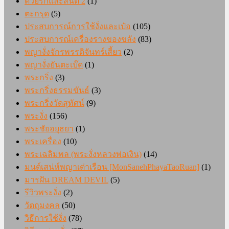
ด้วยรักและสันติ 2
(1)
ตะกรุด
(5)
ประสบการณ์การใช้งั่งและเป๋อ
(105)
ประสบการณ์เครื่องรางของขลัง
(83)
พญางั่งจักรพรรดิจันทร์เสี้ยว
(2)
พญางั่งยันตะเบ๊ด
(1)
พระกริ่ง
(3)
พระกริ่งธรรมขันธ์
(3)
พระกริ่งวัดสุทัศน์
(9)
พระงั่ง
(156)
พระชัยอยุธยา
(1)
พระเครื่อง
(10)
พระเฉลิมพล (พระงั่งหลวงพ่อเงิน)
(14)
มนต์เสน่ห์พญาเต่าเรือน [MonSanehPhayaTaoRuan]
(1)
มารฝัน DREAM DEVIL
(5)
รีวิวพระงั่ง
(2)
วัตถุมงคล
(50)
วิธีการใช้งั่ง
(78)