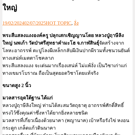
ใหญ่
19/02/2024
02/07/2025
HOT TOPIC
,
งั่ง
พระสีแสลงแงงองค์ครู ปลุกเสกเชิญญานโดย หลวงปู่ฤาษีลิง
ใหญ่ นพเก้า วัดป่าศรีสุทธาคำมะโฮ จ.กาฬสินธุ์
จัดสร้างจาก
โลหะอาถรรพ์ ตะปูโลงผีเหล็กกลับผีเงินปากผีรวมทั้งชนวนยันต์
ทางเสน่ห์เมตตาโชคลาภ
พระสีแสลงแงง จะเด่นมากเรื่องเสน่ห์ ไม่แพ้งั่ง เป็นวิชาเก่าแก่
ทางเขมรโบราณ ถือเป็นสุดยอดวิชาโดยแท้จริง
ขนาดสูง 2 นิ้ว
มวลสารอุดใต้ฐาน ได้แก่
หลวงปู่ฤาษีลิงใหญ่ ท่านได้สะสมวัตถุธาตุ อาถรรพ์ศักดิ์สิทธิ์
ทรงไว้ซึ่งคุณค่าซึ่งหาได้ยากยิ่งหลายชนิด
มวลสารที่เกี่ยวเนื่องด้วยนาคา (พญานาค) เบ้าหรือรังไข่ หงอน
กระดูก เกล็ดแก้วดินนาคา