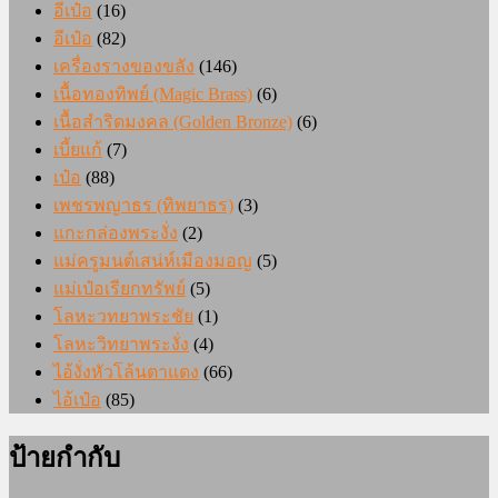
อีเป๋อ
(16)
อีเป๋อ
(82)
เครื่องรางของขลัง
(146)
เนื้อทองทิพย์ (Magic Brass)
(6)
เนื้อสำริดมงคล (Golden Bronze)
(6)
เบี้ยแก้
(7)
เป๋อ
(88)
เพชรพญาธร (ทิพยาธร)
(3)
แกะกล่องพระงั่ง
(2)
แม่ครูมนต์เสน่ห์เมืองมอญ
(5)
แม่เป๋อเรียกทรัพย์
(5)
โลหะวทยาพระชัย
(1)
โลหะวิทยาพระงั่ง
(4)
ไอ้งั่งหัวโล้นตาแดง
(66)
ไอ้เป๋อ
(85)
ป้ายกำกับ