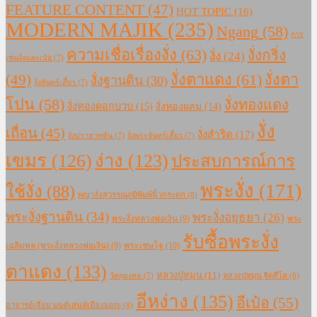
FEATURE CONTENT
(47)
HOT TOPIC
(16)
MODERN MAJIK
(235)
Ngang
(58)
การ
ความเชื่อเรื่องงั่ง
(63)
งั่งกริ่ง
งั่ง
(24)
เซ่นงั่งและเป๋อ
(7)
งั่งตาแดง
(61)
(49)
งั่งตา
งั่งฐานดิน
(30)
งั่งจันทร์เสี้ยว
(7)
โปน
(58)
งั่งทองแดง
งั่งทองดอกบวบ
(15)
งั่งทองผสม
(14)
งั่ง
เถื่อน
(45)
งั่งสำริด
(17)
งั่งปราสาทหิน
(7)
งั่งพระจันทร์เสี้ยว
(7)
เขมร
(126)
ง่าง
(123)
ประสบการณ์การ
พระงั่ง
(171)
ใช้งั่ง
(88)
พญางั่งสุวรรณภูมิพิมพ์นิ้วกระดก
(8)
พระงั่งฐานดิน
(34)
พระงั่งอยุธยา
(26)
พระงั่งหลวงพ่อเงิน
(9)
พระ
รับซื้อพระงั่ง
เฉลิมพล (พระงั่งหลวงพ่อเงิน)
(9)
พระเชษโฐ
(10)
ตาแดง
(133)
หลวงปู่หมุน
(11)
หลวงปู่หมุน ฐิตสีโล
(8)
วัตถุมงคล
(7)
อีหง่าง
(135)
อีเป๋อ
(55)
อาจารย์เจียม มนต์เสน่ห์เมืองมอญ
(8)