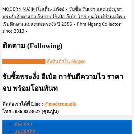
MODERN MAJIK (โมเดิ้น-เมจิค) • รับซื้อ รับเช่า และแบ่งบูชา
พระงั่ง งั่งตาแดง อีหง่าง ไอ้เป๋อ อีเป๋อ โดย ปูน โมเดิร์นเมจิค •
เริ่มศึกษาและสะสมพระงั่ง ปี 2556 • Phra Ngang Collector
since 2013 •
ติดตาม (Following)
ชมวีดีโอใน TIKTOK
สั่งสินค้าใน Shopee
รับซื้อพระงั่ง อีเป๋อ การันตีความไว ราคา
จบ พร้อมโอนทันท
ติดต่อเราได้ที่ Line :
@modernmajik
โทร : 086-8223627 (คุณปูน)
หน้าแรก
แนะนำตัว