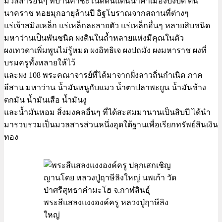
มวลสารอื่นๆ ที่บ้านคำชะโนดดินแดนนาคาเมืองบังบด ต้น
นาคราช หอยมุกอายุล้านปี อิฐโบราณจากสถานที่ต่างๆ
แร่เจ้าสมิงเหล็ก แร่เหล็กละลายตัว แร่เหล็กอื่นๆ หลายสิบชนิด
มหาว่านเป็นพันชนิด ผงดินในถ้ำหลายแห่งมีคุณในตัว
ผงเทวดาเพิ่มพูนไม่รู้หมด ผงอิทธิเจ ผงปถมัง ผงมหาราช ผงที่
บรมครูทั้งหลายให้ไว้
และผง 108 พระคณาจารย์ที่ได้มาจากฝั่งลาวถิ่นกำเนิด ภาค
อีสาน มหาว่าน น้ำมันหนูกับแมว น้ำตาปลาพะยูน น้ำมันช้าง
ตกมัน น้ำมันเสือ น้ำมันงู
และน้ำมันหอม สิ่งมงคลอื่นๆ ที่ได้สะสมมานานเป็นสิบปี ได้นำ
มารวบรวมเป็นมวลสารส่วนหนึ่งอุดใต้ฐานเพื่อเรียกทรัพย์สินเงิน
ทอง
พระสีแสลงแงงองค์ครู หลวงปู่ฤาษีลิง
ใหญ่