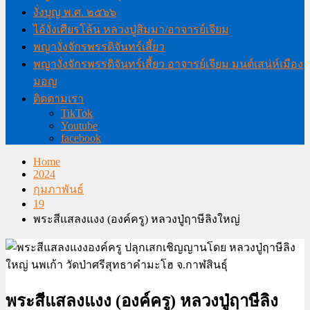
งั่งบุญ พ.ศ. ๒๕๖๖
ไอ้งั่งเศียรโล้น หลวงปู่สิมมา/อาจารย์เจียม
พญางั่งจักรพรรดิจันทร์เสี้ยว
พญางั่งจักรพรรดิจันทร์เสี้ยว อาจารย์เจียม มนต์เสน่ห์เมือง
มอญ
ติดตามเรา
TikTok
Youtube
facebook
Home
2024
กุมภาพันธ์
19
พระสีแสลงแงง (องค์ครู) หลวงปู่ฤาษีลิงใหญ่
พระสีแสลงแงง (องค์ครู) หลวงปู่ฤาษีลิง