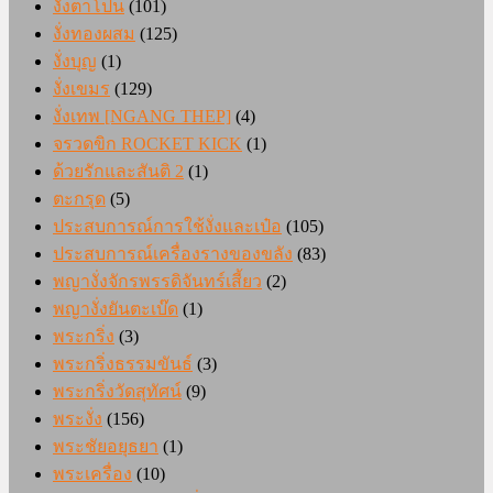
งั่งตาโปน
(101)
งั่งทองผสม
(125)
งั่งบุญ
(1)
งั่งเขมร
(129)
งั่งเทพ [NGANG THEP]
(4)
จรวดขิก ROCKET KICK
(1)
ด้วยรักและสันติ 2
(1)
ตะกรุด
(5)
ประสบการณ์การใช้งั่งและเป๋อ
(105)
ประสบการณ์เครื่องรางของขลัง
(83)
พญางั่งจักรพรรดิจันทร์เสี้ยว
(2)
พญางั่งยันตะเบ๊ด
(1)
พระกริ่ง
(3)
พระกริ่งธรรมขันธ์
(3)
พระกริ่งวัดสุทัศน์
(9)
พระงั่ง
(156)
พระชัยอยุธยา
(1)
พระเครื่อง
(10)