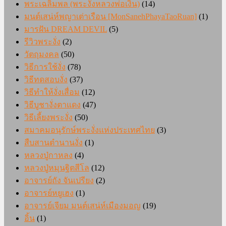
พระเฉลิมพล (พระงั่งหลวงพ่อเงิน)
(14)
มนต์เสน่ห์พญาเต่าเรือน [MonSanehPhayaTaoRuan]
(1)
มารฝัน DREAM DEVIL
(5)
รีวิวพระงั่ง
(2)
วัตถุมงคล
(50)
วิธีการใช้งั่ง
(78)
วิธีทดสอบงั่ง
(37)
วิธีทำให้งั่งเสื่อม
(12)
วิธีบูชางั่งตาแดง
(47)
วิธีเลี้ยงพระงั่ง
(50)
สมาคมอนุรักษ์พระงั่งแห่งประเทศไทย
(3)
สืบสานตำนานงั่ง
(1)
หลวงปู่กาหลง
(4)
หลวงปู่หมุนฐิตสีโล
(12)
อาจารย์ถัง จันเปรียง
(2)
อาจารย์หยูเฮง
(1)
อาจารย์เจียม มนต์เสน่ห์เมืองมอญ
(19)
อิ้น
(1)