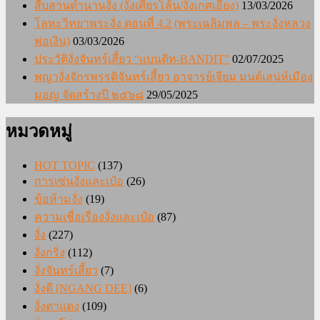
สืบสานตำนานงั่ง (งั่งเศียรโล้น/งั่งเกศเอียง)
13/03/2026
โลหะวิทยาพระงั่ง ตอนที่ 4.2 (พระเฉลิมพล – พระงั่งหลวง
พ่อเงิน)
03/03/2026
ประวัติงั่งจันทร์เสี้ยว “แบนดิท-BANDIT”
02/07/2025
พญางั่งจักรพรรดิจันทร์เสี้ยว อาจารย์เจียม มนต์เสน่ห์เมือง
มอญ จัดสร้างปี ๒๕๖๘
29/05/2025
หมวดหมู่
HOT TOPIC
(137)
การเซ่นงั่งและเป๋อ
(26)
ข้อห้ามงั่ง
(19)
ความเชื่อเรื่องงั่งและเป๋อ
(87)
งั่ง
(227)
งั่งกริ่ง
(112)
งั่งจันทร์เสี้ยว
(7)
งั่งดี [NGANG DEE]
(6)
งั่งตาแดง
(109)