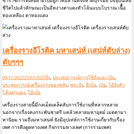
ข้าราชการที่เคยย้ายไปอยู่ภาคอีสานที่จังหวัดบุรีรัมย์ ปัจจุบันเสีย
ชีวิตไปแล้วลักษณะเป็นอีหง่างตาแดงหัวโล้นแบบโบราณ เนืื้อ
ทองเหลือง ตาทองแดง
เครื่องรางอีโรติค มหาเสน่ห์ (เสน่ห์ตับล่าง)
ตับๆๆๆ
09/11/2022
23/03/2023
งั่ง
,
ประสบการณ์การใช้งั่งและเป๋อ
,
ประสบการณ์เครื่องรางของขลัง
,
พระงั่ง
,
อีเป๋อ
,
เป๋อ
,
ไอ้งั่งหัว
โล้นตาแดง
,
ไอ้เป๋อ
เครื่องรางสายนี้มีกลเม็ดเคล็ดลับการใช้งานที่หลากหลาย
นอกจากเรื่องคงกระพันชาตรี แคล้วคลาดมหาอุตม์ เมตตามา
หานิยม รวมถึงมหาเสน่ห์ ยังมีอุปเท่ห์การใช้งานเกี่ยวกับเรื่อง
เพศ การดึงดูดทางเพศ กิจกรรมทางเพศ (การร่วมเพศ)