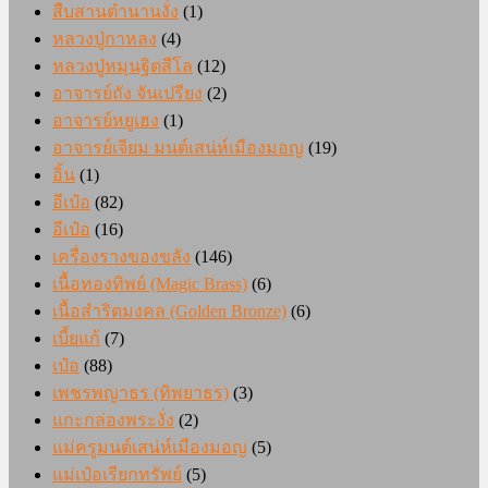
สืบสานตำนานงั่ง
(1)
หลวงปู่กาหลง
(4)
หลวงปู่หมุนฐิตสีโล
(12)
อาจารย์ถัง จันเปรียง
(2)
อาจารย์หยูเฮง
(1)
อาจารย์เจียม มนต์เสน่ห์เมืองมอญ
(19)
อิ้น
(1)
อีเป๋อ
(82)
อีเป๋อ
(16)
เครื่องรางของขลัง
(146)
เนื้อทองทิพย์ (Magic Brass)
(6)
เนื้อสำริดมงคล (Golden Bronze)
(6)
เบี้ยแก้
(7)
เป๋อ
(88)
เพชรพญาธร (ทิพยาธร)
(3)
แกะกล่องพระงั่ง
(2)
แม่ครูมนต์เสน่ห์เมืองมอญ
(5)
แม่เป๋อเรียกทรัพย์
(5)