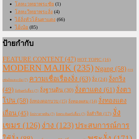
โลหะวทยาพระชัย
(1)
โลหะวิทยาพระงั่ง
(4)
ไอ้งั่งหัวโล้นตาแดง
(66)
ไอ้เป๋อ
(85)
ป้ายกำกับ
FEATURE CONTENT
(47)
HOT TOPIC
(16)
MODERN MAJIK
(235)
Ngang
(58)
การ
ความเชื่อเรื่องงั่ง
(63)
งั่งกริ่ง
งั่ง
(24)
เซ่นงั่งและเป๋อ
(7)
งั่งตาแดง
(61)
(49)
งั่งตา
งั่งฐานดิน
(30)
งั่งจันทร์เสี้ยว
(7)
โปน
(58)
งั่งทองแดง
งั่งทองดอกบวบ
(15)
งั่งทองผสม
(14)
งั่ง
เถื่อน
(45)
งั่งสำริด
(17)
งั่งปราสาทหิน
(7)
งั่งพระจันทร์เสี้ยว
(7)
เขมร
(126)
ง่าง
(123)
ประสบการณ์การ
พระงั่ง
(171)
ใช้งั่ง
(88)