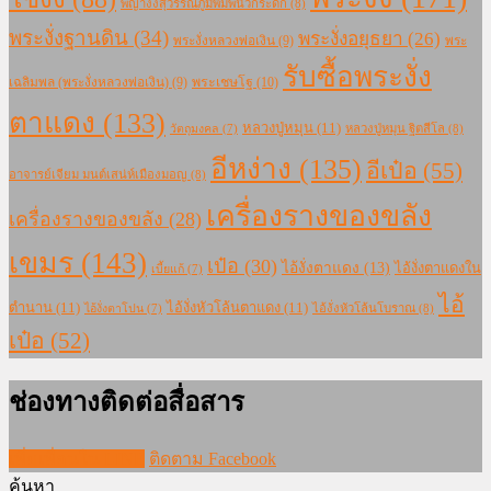
พญางั่งสุวรรณภูมิพิมพ์นิ้วกระดก
(8)
พระงั่งฐานดิน
(34)
พระงั่งอยุธยา
(26)
พระงั่งหลวงพ่อเงิน
(9)
พระ
รับซื้อพระงั่ง
เฉลิมพล (พระงั่งหลวงพ่อเงิน)
(9)
พระเชษโฐ
(10)
ตาแดง
(133)
หลวงปู่หมุน
(11)
หลวงปู่หมุน ฐิตสีโล
(8)
วัตถุมงคล
(7)
อีหง่าง
(135)
อีเป๋อ
(55)
อาจารย์เจียม มนต์เสน่ห์เมืองมอญ
(8)
เครื่องรางของขลัง
เครื่องรางของขลัง
(28)
เขมร
(143)
เป๋อ
(30)
ไอ้งั่งตาแดง
(13)
ไอ้งั่งตาแดงใน
เบี้ยแก้
(7)
ไอ้
ตำนาน
(11)
ไอ้งั่งหัวโล้นตาแดง
(11)
ไอ้งั่งหัวโล้นโบราณ
(8)
ไอ้งั่งตาโปน
(7)
เป๋อ
(52)
ช่องทางติดต่อสื่อสาร
เพิ่มเพื่อนใน LINE
ติดตาม Facebook
ค้นหา