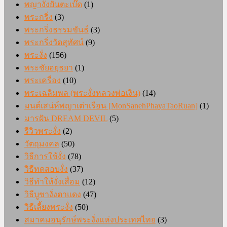
พญางั่งยันตะเบ๊ด
(1)
พระกริ่ง
(3)
พระกริ่งธรรมขันธ์
(3)
พระกริ่งวัดสุทัศน์
(9)
พระงั่ง
(156)
พระชัยอยุธยา
(1)
พระเครื่อง
(10)
พระเฉลิมพล (พระงั่งหลวงพ่อเงิน)
(14)
มนต์เสน่ห์พญาเต่าเรือน [MonSanehPhayaTaoRuan]
(1)
มารฝัน DREAM DEVIL
(5)
รีวิวพระงั่ง
(2)
วัตถุมงคล
(50)
วิธีการใช้งั่ง
(78)
วิธีทดสอบงั่ง
(37)
วิธีทำให้งั่งเสื่อม
(12)
วิธีบูชางั่งตาแดง
(47)
วิธีเลี้ยงพระงั่ง
(50)
สมาคมอนุรักษ์พระงั่งแห่งประเทศไทย
(3)