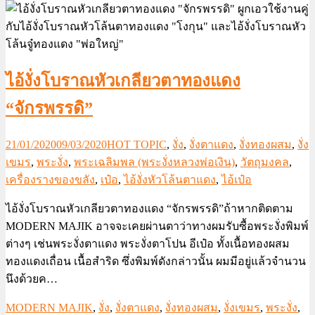
ไอ้งั่งโบราณหัวเกลียวตาทองแดง
“จักรพรรดิ”
21/01/2020
09/03/2020
HOT TOPIC
,
งั่ง
,
งั่งตาแดง
,
งั่งทองผสม
,
งั่ง
เขมร
,
พระงั่ง
,
พระเฉลิมพล (พระงั่งหลวงพ่อเงิน)
,
วัตถุมงคล
,
เครื่องรางของขลัง
,
เป๋อ
,
ไอ้งั่งหัวโล้นตาแดง
,
ไอ้เป๋อ
ไอ้งั่งโบราณหัวเกลียวตาทองแดง “จักรพรรดิ”ถ้าหากติดตาม
MODERN MAJIK อาจจะเคยผ่านตาว่าทางผมรับซื้อพระงั่งพิมพ์
ต่างๆ เช่นพระงั่งตาแดง พระงั่งตาโปน อีเป๋อ ทั้งเนื้อทองผสม
ทองแดงเถื่อน เนื้อสำริด ซึ่งพิมพ์ดังกล่าวนั้น ผมมีอยู่แล้วจำนวน
นึงด้วยค…
MODERN MAJIK
,
งั่ง
,
งั่งตาแดง
,
งั่งทองผสม
,
งั่งเขมร
,
พระงั่ง
,