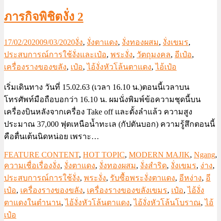
ภารกิจพิชิตงั่ง 2
17/02/2020
09/03/2020
งั่ง
,
งั่งตาแดง
,
งั่งทองผสม
,
งั่งเขมร
,
ประสบการณ์การใช้งั่งและเป๋อ
,
พระงั่ง
,
วัตถุมงคล
,
อีเป๋อ
,
เครื่องรางของขลัง
,
เป๋อ
,
ไอ้งั่งหัวโล้นตาแดง
,
ไอ้เป๋อ
เริ่มเดินทาง วันที่ 15.02.63 (เวลา 16.10 น.)ตอนนี้เวลาบน
โทรศัพท์มือถือบอกว่า 16.10 น. ผมนั่งพิมพ์ข้อความชุดนี้บน
เครื่องบินหลังจากเครื่อง Take off และตั้งลำแล้ว ความสูง
ประมาณ 37,000 ฟุตเหนือน้ำทะเล (กัปตันบอก) ความรู้สึกตอนนี้
คือตื่นเต้นนิดหน่อย เพราะ…
FEATURE CONTENT
,
HOT TOPIC
,
MODERN MAJIK
,
Ngang
,
ความเชื่อเรื่องงั่ง
,
งั่งตาแดง
,
งั่งทองผสม
,
งั่งสำริด
,
งั่งเขมร
,
ง่าง
,
ประสบการณ์การใช้งั่ง
,
พระงั่ง
,
รับซื้อพระงั่งตาแดง
,
อีหง่าง
,
อี
เป๋อ
,
เครื่องรางของขลัง
,
เครื่องรางของขลังเขมร
,
เป๋อ
,
ไอ้งั่ง
ตาแดงในตำนาน
,
ไอ้งั่งหัวโล้นตาแดง
,
ไอ้งั่งหัวโล้นโบราณ
,
ไอ้
เป๋อ