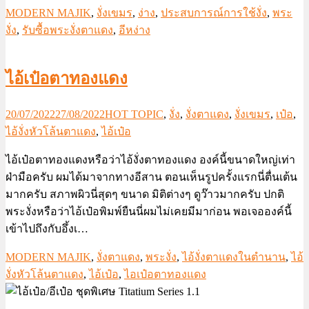
MODERN MAJIK
,
งั่งเขมร
,
ง่าง
,
ประสบการณ์การใช้งั่ง
,
พระ
งั่ง
,
รับซื้อพระงั่งตาแดง
,
อีหง่าง
ไอ้เป๋อตาทองแดง
20/07/2022
27/08/2022
HOT TOPIC
,
งั่ง
,
งั่งตาแดง
,
งั่งเขมร
,
เป๋อ
,
ไอ้งั่งหัวโล้นตาแดง
,
ไอ้เป๋อ
ไอ้เป๋อตาทองแดงหรือว่าไอ้งั่งตาทองแดง องค์นี้ขนาดใหญ่เท่า
ฝ่ามือครับ ผมได้มาจากทางอีสาน ตอนเห็นรูปครั้งแรกนี่ตื่นเต้น
มากครับ สภาพผิวนี่สุดๆ ขนาด มิติต่างๆ ดูว๊าวมากครับ ปกติ
พระงั่งหรือว่าไอ้เป๋อพิมพ์ยืนนี่ผมไม่เคยมีมาก่อน พอเจอองค์นี้
เข้าไปถึงกับอึ้งเ…
MODERN MAJIK
,
งั่งตาแดง
,
พระงั่ง
,
ไอ้งั่งตาแดงในตำนาน
,
ไอ้
งั่งหัวโล้นตาแดง
,
ไอ้เป๋อ
,
ไอเป๋อตาทองแดง