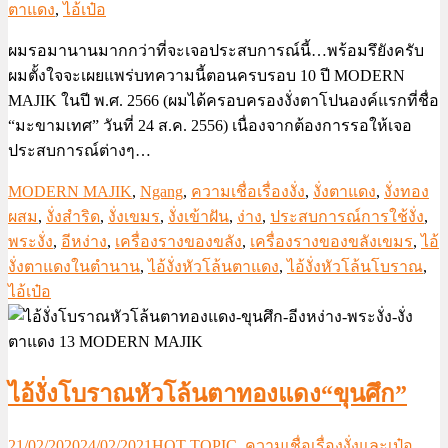
ตาแดง
,
ไอ้เป๋อ
ผมรอมานานมากกว่าที่จะเจอประสบการณ์นี้…พร้อมรึยังครับ
ผมตั้งใจจะเผยแพร่บทความนี้ตอนครบรอบ 10 ปี MODERN
MAJIK ในปี พ.ศ. 2566 (ผมได้ครอบครองงั่งตาโปนองค์แรกที่ชื่อ
“มะขามเทศ” วันที่ 24 ส.ค. 2556) เนื่องจากต้องการรอให้เจอ
ประสบการณ์ต่างๆ…
MODERN MAJIK
,
Ngang
,
ความเชื่อเรื่องงั่ง
,
งั่งตาแดง
,
งั่งทอง
ผสม
,
งั่งสำริด
,
งั่งเขมร
,
งั่งเข้าฝัน
,
ง่าง
,
ประสบการณ์การใช้งั่ง
,
พระงั่ง
,
อีหง่าง
,
เครื่องรางของขลัง
,
เครื่องรางของขลังเขมร
,
ไอ้
งั่งตาแดงในตำนาน
,
ไอ้งั่งหัวโล้นตาแดง
,
ไอ้งั่งหัวโล้นโบราณ
,
ไอ้เป๋อ
ไอ้งั่งโบราณหัวโล้นตาทองแดง“ขุนศึก”
21/02/2020
24/02/2021
HOT TOPIC
,
ความเชื่อเรื่องงั่งและเป๋อ
,