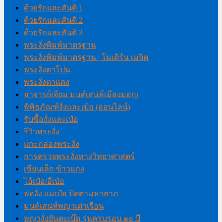
ด้วยรักและสันติ 1
ด้วยรักและสันติ 2
ด้วยรักและสันติ 3
พระงั่งพิมพ์มาตรฐาน
พระงั่งพิมพ์มาตรฐาน | โมเดิร์น เมจิค
พระงั่งตาโปน
พระงั่งตาแดง
อาจารย์เจียม มนต์เสน่ห์เมืองมอญ
พิพิธภัณฑ์งั่งและเป๋อ (ออนไลน์)
รับซื้องั่งและเป๋อ
รีวิวพระงั่ง
แกะกล่องพระงั่ง
การตรวจพระงั่งทางวิทยาศาสตร์
เซียนเล็ก ข้าวแกง
ไอ้เป๋อ/อีเป๋อ
พ่องั่ง แม่เป๋อ ปิดตามหาลาภ
มนต์เสน่ห์พญาเต่าเรือน
พญางั่งยันตะเบ๊ด รุ่นครบรอบ ๑๐ ปี