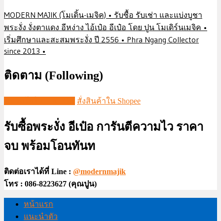
MODERN MAJIK (โมเดิ้น-เมจิค) • รับซื้อ รับเช่า และแบ่งบูชา
พระงั่ง งั่งตาแดง อีหง่าง ไอ้เป๋อ อีเป๋อ โดย ปูน โมเดิร์นเมจิค •
เริ่มศึกษาและสะสมพระงั่ง ปี 2556 • Phra Ngang Collector
since 2013 •
ติดตาม (Following)
ชมวีดีโอใน TIKTOK
สั่งสินค้าใน Shopee
รับซื้อพระงั่ง อีเป๋อ การันตีความไว ราคา
จบ พร้อมโอนทันท
ติดต่อเราได้ที่ Line :
@modernmajik
โทร : 086-8223627 (คุณปูน)
หน้าแรก
แนะนำตัว