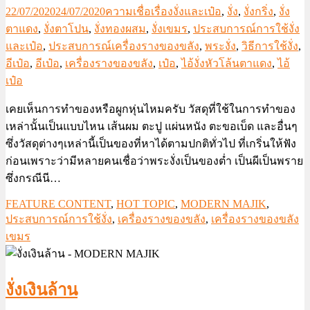
22/07/2020
24/07/2020
ความเชื่อเรื่องงั่งและเป๋อ
,
งั่ง
,
งั่งกริ่ง
,
งั่ง
ตาแดง
,
งั่งตาโปน
,
งั่งทองผสม
,
งั่งเขมร
,
ประสบการณ์การใช้งั่ง
และเป๋อ
,
ประสบการณ์เครื่องรางของขลัง
,
พระงั่ง
,
วิธีการใช้งั่ง
,
อีเป๋อ
,
อีเป๋อ
,
เครื่องรางของขลัง
,
เป๋อ
,
ไอ้งั่งหัวโล้นตาแดง
,
ไอ้
เป๋อ
เคยเห็นการทำของหรือผูกหุ่นไหมครับ วัสดุที่ใช้ในการทำของ
เหล่านั้นเป็นแบบไหน เส้นผม ตะปู แผ่นหนัง ตะขอเบ็ด และอื่นๆ
ซึ่งวัสดุต่างๆเหล่านี้เป็นของที่หาได้ตามปกติทั่วไป ที่เกริ่นให้ฟัง
ก่อนเพราะว่ามีหลายคนเชื่อว่าพระงั่งเป็นของต่ำ เป็นผีเป็นพราย
ซึ่งกรณีนี…
FEATURE CONTENT
,
HOT TOPIC
,
MODERN MAJIK
,
ประสบการณ์การใช้งั่ง
,
เครื่องรางของขลัง
,
เครื่องรางของขลัง
เขมร
งั่งเงินล้าน