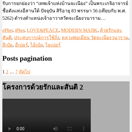
รับการยกย่องว่า “เทพเจ้าแห่งบ้านจะเนียง” เป็นพระเกจิอาจารย์
ชื่อดังแห่งอีสานใต้ ปัจจุบัน สิริอายุ 83 พรรษา 56 (เทียบกับ พ.ศ.
5262) ดำรงตำแหน่งเจ้าอาวาสวัดจะเนียงวนาราม…
ePher
,
iPher
,
LOVE&PEACE
,
MODERN MAJIK
,
ด้วยรักและ
สันติ
,
ประสบการณ์การใช้งั่ง
,
หลวงพ่อเมียน วัดจะเนียงวนาราม
,
อีเป๋อ
,
อีเปอร์
,
ไอ้เป๋อ
,
ไอเปอร์
Posts pagination
1
2
…
7
ถัดไป
โครงการด้วยรักและสันติ 2