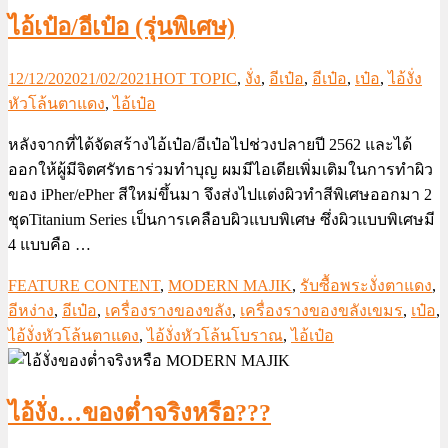
ไอ้เป๋อ/อีเป๋อ (รุ่นพิเศษ)
12/12/2020
21/02/2021
HOT TOPIC
,
งั่ง
,
อีเป๋อ
,
อีเป๋อ
,
เป๋อ
,
ไอ้งั่ง
หัวโล้นตาแดง
,
ไอ้เป๋อ
หลังจากที่ได้จัดสร้างไอ้เป๋อ/อีเป๋อไปช่วงปลายปี 2562 และได้
ออกให้ผู้มีจิตศรัทธาร่วมทำบุญ ผมมีไอเดียเพิ่มเติมในการทำผิว
ของ iPher/ePher สีใหม่ขึ้นมา จึงส่งไปแต่งผิวทำสีพิเศษออกมา 2
ชุดTitanium Series เป็นการเคลือบผิวแบบพิเศษ ซึ่งผิวแบบพิเศษมี
4 แบบคือ …
FEATURE CONTENT
,
MODERN MAJIK
,
รับซื้อพระงั่งตาแดง
,
อีหง่าง
,
อีเป๋อ
,
เครื่องรางของขลัง
,
เครื่องรางของขลังเขมร
,
เป๋อ
,
ไอ้งั่งหัวโล้นตาแดง
,
ไอ้งั่งหัวโล้นโบราณ
,
ไอ้เป๋อ
ไอ้งั่ง…ของต่ำจริงหรือ???