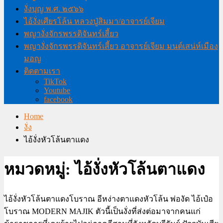
งั่งบุญ พ.ศ. ๒๕๖๖
ไอ้งั่งเศียรโล้น หลวงปู่สิมมา/อาจารย์เจียม
พญางั่งจักรพรรดิจันทร์เสี้ยว
พญางั่งจักรพรรดิจันทร์เสี้ยว อาจารย์เจียม มนต์เสน่ห์เมือง
มอญ
ติดตามเรา
TikTok
Youtube
facebook
Home
งั่ง
ไอ้งั่งหัวโล้นตาแดง
หมวดหมู่:
ไอ้งั่งหัวโล้นตาแดง
ไอ้งั่งหัวโล้นตาแดงโบราณ อีหง่างตาแดงหัวโล้น พ่องัด ไอ้เป๋อ
โบราณ MODERN MAJIK ตัวนี้เป็นงั่งที่ส่งต่อมาจากคนแก่