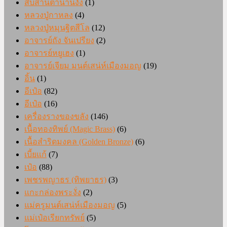
สืบสานตำนานงั่ง
(1)
หลวงปู่กาหลง
(4)
หลวงปู่หมุนฐิตสีโล
(12)
อาจารย์ถัง จันเปรียง
(2)
อาจารย์หยูเฮง
(1)
อาจารย์เจียม มนต์เสน่ห์เมืองมอญ
(19)
อิ้น
(1)
อีเป๋อ
(82)
อีเป๋อ
(16)
เครื่องรางของขลัง
(146)
เนื้อทองทิพย์ (Magic Brass)
(6)
เนื้อสำริดมงคล (Golden Bronze)
(6)
เบี้ยแก้
(7)
เป๋อ
(88)
เพชรพญาธร (ทิพยาธร)
(3)
แกะกล่องพระงั่ง
(2)
แม่ครูมนต์เสน่ห์เมืองมอญ
(5)
แม่เป๋อเรียกทรัพย์
(5)