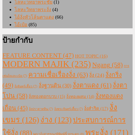
โลหะวทยาพระชัย
(1)
โลหะวิทยาพระงั่ง
(4)
ไอ้งั่งหัวโล้นตาแดง
(66)
ไอ้เป๋อ
(85)
ป้ายกำกับ
FEATURE CONTENT
(47)
HOT TOPIC
(16)
MODERN MAJIK
(235)
Ngang
(58)
การ
ความเชื่อเรื่องงั่ง
(63)
งั่งกริ่ง
งั่ง
(24)
เซ่นงั่งและเป๋อ
(7)
งั่งตาแดง
(61)
(49)
งั่งตา
งั่งฐานดิน
(30)
งั่งจันทร์เสี้ยว
(7)
โปน
(58)
งั่งทองแดง
งั่งทองดอกบวบ
(15)
งั่งทองผสม
(14)
งั่ง
เถื่อน
(45)
งั่งสำริด
(17)
งั่งปราสาทหิน
(7)
งั่งพระจันทร์เสี้ยว
(7)
เขมร
(126)
ง่าง
(123)
ประสบการณ์การ
พระงั่ง
(171)
ใช้งั่ง
(88)
พญางั่งสุวรรณภูมิพิมพ์นิ้วกระดก
(8)