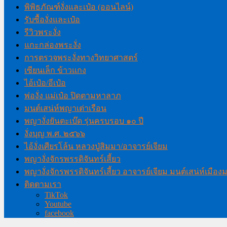
พิพิธภัณฑ์งั่งและเป๋อ (ออนไลน์)
รับซื้องั่งและเป๋อ
รีวิวพระงั่ง
แกะกล่องพระงั่ง
การตรวจพระงั่งทางวิทยาศาสตร์
เซียนเล็ก ข้าวแกง
ไอ้เป๋อ/อีเป๋อ
พ่องั่ง แม่เป๋อ ปิดตามหาลาภ
มนต์เสน่ห์พญาเต่าเรือน
พญางั่งยันตะเบ๊ด รุ่นครบรอบ ๑๐ ปี
งั่งบุญ พ.ศ. ๒๕๖๖
ไอ้งั่งเศียรโล้น หลวงปู่สิมมา/อาจารย์เจียม
พญางั่งจักรพรรดิจันทร์เสี้ยว
พญางั่งจักรพรรดิจันทร์เสี้ยว อาจารย์เจียม มนต์เสน่ห์เมือ
ติดตามเรา
TikTok
Youtube
facebook