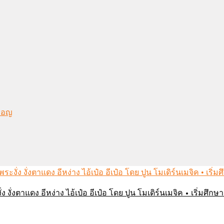
งมอญ
่ง งั่งตาแดง อีหง่าง ไอ้เป๋อ อีเป๋อ โดย ปูน โมเดิร์นเมจิค • เริ่มศ