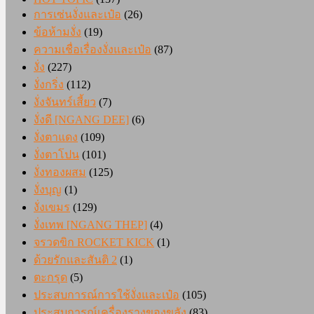
การเซ่นงั่งและเป๋อ
(26)
ข้อห้ามงั่ง
(19)
ความเชื่อเรื่องงั่งและเป๋อ
(87)
งั่ง
(227)
งั่งกริ่ง
(112)
งั่งจันทร์เสี้ยว
(7)
งั่งดี [NGANG DEE]
(6)
งั่งตาแดง
(109)
งั่งตาโปน
(101)
งั่งทองผสม
(125)
งั่งบุญ
(1)
งั่งเขมร
(129)
งั่งเทพ [NGANG THEP]
(4)
จรวดขิก ROCKET KICK
(1)
ด้วยรักและสันติ 2
(1)
ตะกรุด
(5)
ประสบการณ์การใช้งั่งและเป๋อ
(105)
ประสบการณ์เครื่องรางของขลัง
(83)