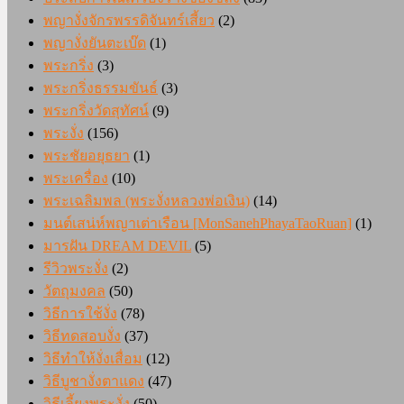
พญางั่งจักรพรรดิจันทร์เสี้ยว
(2)
พญางั่งยันตะเบ๊ด
(1)
พระกริ่ง
(3)
พระกริ่งธรรมขันธ์
(3)
พระกริ่งวัดสุทัศน์
(9)
พระงั่ง
(156)
พระชัยอยุธยา
(1)
พระเครื่อง
(10)
พระเฉลิมพล (พระงั่งหลวงพ่อเงิน)
(14)
มนต์เสน่ห์พญาเต่าเรือน [MonSanehPhayaTaoRuan]
(1)
มารฝัน DREAM DEVIL
(5)
รีวิวพระงั่ง
(2)
วัตถุมงคล
(50)
วิธีการใช้งั่ง
(78)
วิธีทดสอบงั่ง
(37)
วิธีทำให้งั่งเสื่อม
(12)
วิธีบูชางั่งตาแดง
(47)
วิธีเลี้ยงพระงั่ง
(50)