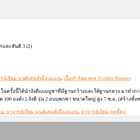
รย์เจียม มนต์เสน่ห์เมืองมอญ
,
เนื้อสำริดมงคล (Golden Bronze)
 ในครั้งนี้ได้นำงั่งดีแบบบูชาที่มีฐานกว้างและใต้ฐานกลวง มาทำการย
มด 100 องค์) 2.งั่งดี รุ่น 2 แบบพกพา ขนาดใหญ่ สูง 7 ซ.ม. (สร้างทั
ยม
,
อาจารย์เจียม มนต์เสน่ห์เมืองมอญ
,
อาจารย์เจียม ฤทธิ์คง