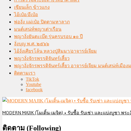
เซียนเล็ก ข้าวแกง
ไอ้เป๋อ/อีเป๋อ
พ่องั่ง แม่เป๋อ ปิดตามหาลาภ
มนต์เสน่ห์พญาเต่าเรือน
พญางั่งยันตะเบ๊ด รุ่นครบรอบ ๑๐ ปี
งั่งบุญ พ.ศ. ๒๕๖๖
ไอ้งั่งเศียรโล้น หลวงปู่สิมมา/อาจารย์เจียม
พญางั่งจักรพรรดิจันทร์เสี้ยว
พญางั่งจักรพรรดิจันทร์เสี้ยว อาจารย์เจียม มนต์เสน่ห์เมือ
ติดตามเรา
TikTok
Youtube
facebook
MODERN MAJIK (โมเดิ้น-เมจิค) • รับซื้อ รับเช่า และแบ่งบูชา พระงั
ติดตาม (Following)