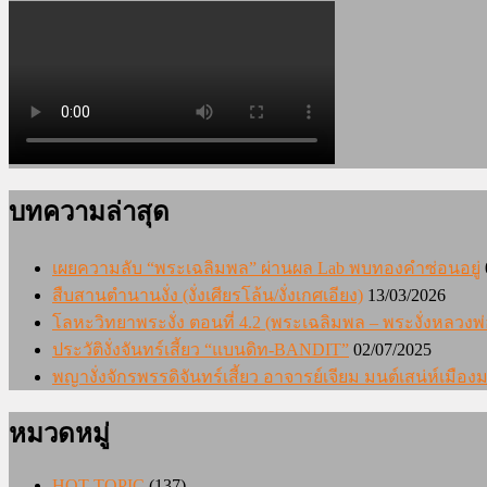
บทความล่าสุด
เผยความลับ “พระเฉลิมพล” ผ่านผล Lab พบทองคำซ่อนอยู่
สืบสานตำนานงั่ง (งั่งเศียรโล้น/งั่งเกศเอียง)
13/03/2026
โลหะวิทยาพระงั่ง ตอนที่ 4.2 (พระเฉลิมพล – พระงั่งหลวงพ่
ประวัติงั่งจันทร์เสี้ยว “แบนดิท-BANDIT”
02/07/2025
พญางั่งจักรพรรดิจันทร์เสี้ยว อาจารย์เจียม มนต์เสน่ห์เมื
หมวดหมู่
HOT TOPIC
(137)