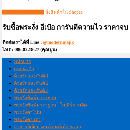
ชมวีดีโอใน TIKTOK
สั่งสินค้าใน Shopee
รับซื้อพระงั่ง อีเป๋อ การันตีความไว ราคาจ
ติดต่อเราได้ที่ Line :
@modernmajik
โทร : 086-8223627 (คุณปูน)
หน้าแรก
แนะนำตัว
ด้วยรักและสันติ 1
ด้วยรักและสันติ 2
ด้วยรักและสันติ 3
พระงั่งพิมพ์มาตรฐาน
พระงั่งพิมพ์มาตรฐาน | โมเดิร์น เมจิค
พระงั่งตาโปน
พระงั่งตาแดง
อาจารย์เจียม มนต์เสน่ห์เมืองมอญ