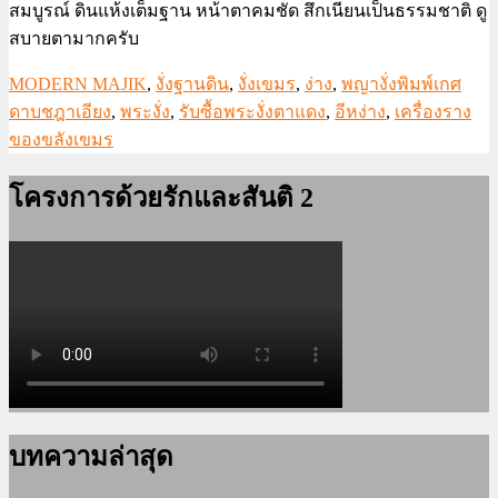
สมบูรณ์ ดินแห้งเต็มฐาน หน้าตาคมชัด สึกเนียนเป็นธรรมชาติ ดู
สบายตามากครับ
MODERN MAJIK
,
งั่งฐานดิน
,
งั่งเขมร
,
ง่าง
,
พญางั่งพิมพ์เกศ
ดาบชฎาเอียง
,
พระงั่ง
,
รับซื้อพระงั่งตาแดง
,
อีหง่าง
,
เครื่องราง
ของขลังเขมร
โครงการด้วยรักและสันติ 2
บทความล่าสุด