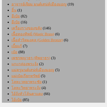
อาจารย์เจียม มนต์เสน่ห์เมืองมอญ
(19)
อิ้น
(1)
อีเป๋อ
(82)
อีเป๋อ
(16)
เครื่องรางของขลัง
(146)
เนื้อทองทิพย์ (Magic Brass)
(6)
เนื้อสำริดมงคล (Golden Bronze)
(6)
เบี้ยแก้
(7)
เป๋อ
(88)
เพชรพญาธร (ทิพยาธร)
(3)
แกะกล่องพระงั่ง
(2)
แม่ครูมนต์เสน่ห์เมืองมอญ
(5)
แม่เป๋อเรียกทรัพย์
(5)
โลหะวทยาพระชัย
(1)
โลหะวิทยาพระงั่ง
(4)
ไอ้งั่งหัวโล้นตาแดง
(66)
ไอ้เป๋อ
(85)