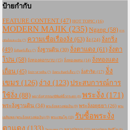
ป้ายกำกับ
FEATURE CONTENT
(47)
HOT TOPIC
(16)
MODERN MAJIK
(235)
Ngang
(58)
การ
ความเชื่อเรื่องงั่ง
(63)
งั่งกริ่ง
งั่ง
(24)
เซ่นงั่งและเป๋อ
(7)
งั่งตาแดง
(61)
(49)
งั่งตา
งั่งฐานดิน
(30)
งั่งจันทร์เสี้ยว
(7)
โปน
(58)
งั่งทองแดง
งั่งทองดอกบวบ
(15)
งั่งทองผสม
(14)
งั่ง
เถื่อน
(45)
งั่งสำริด
(17)
งั่งปราสาทหิน
(7)
งั่งพระจันทร์เสี้ยว
(7)
เขมร
(126)
ง่าง
(123)
ประสบการณ์การ
พระงั่ง
(171)
ใช้งั่ง
(88)
พญางั่งสุวรรณภูมิพิมพ์นิ้วกระดก
(8)
พระงั่งฐานดิน
(34)
พระงั่งอยุธยา
(26)
พระงั่งหลวงพ่อเงิน
(9)
พระ
รับซื้อพระงั่ง
เฉลิมพล (พระงั่งหลวงพ่อเงิน)
(9)
พระเชษโฐ
(10)
ตาแดง
(133)
หลวงปู่หมุน
(11)
หลวงปู่หมุน ฐิตสีโล
(8)
วัตถุมงคล
(7)