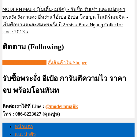
MODERN MAJIK (โมเดิ้น-เมจิค) • รับซื้อ รับเช่า และแบ่งบูชา
พระงั่ง งั่งตาแดง อีหง่าง ไอ้เป๋อ อีเป๋อ โดย ปูน โมเดิร์นเมจิค •
เริ่มศึกษาและสะสมพระงั่ง ปี 2556 • Phra Ngang Collector
since 2013 •
ติดตาม (Following)
ชมวีดีโอใน TIKTOK
สั่งสินค้าใน Shopee
รับซื้อพระงั่ง อีเป๋อ การันตีความไว ราคา
จบ พร้อมโอนทันท
ติดต่อเราได้ที่ Line :
@modernmajik
โทร : 086-8223627 (คุณปูน)
หน้าแรก
แนะนำตัว