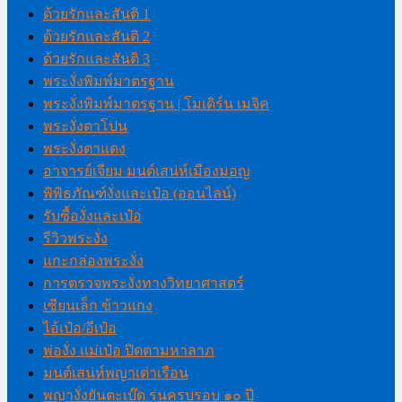
ด้วยรักและสันติ 1
ด้วยรักและสันติ 2
ด้วยรักและสันติ 3
พระงั่งพิมพ์มาตรฐาน
พระงั่งพิมพ์มาตรฐาน | โมเดิร์น เมจิค
พระงั่งตาโปน
พระงั่งตาแดง
อาจารย์เจียม มนต์เสน่ห์เมืองมอญ
พิพิธภัณฑ์งั่งและเป๋อ (ออนไลน์)
รับซื้องั่งและเป๋อ
รีวิวพระงั่ง
แกะกล่องพระงั่ง
การตรวจพระงั่งทางวิทยาศาสตร์
เซียนเล็ก ข้าวแกง
ไอ้เป๋อ/อีเป๋อ
พ่องั่ง แม่เป๋อ ปิดตามหาลาภ
มนต์เสน่ห์พญาเต่าเรือน
พญางั่งยันตะเบ๊ด รุ่นครบรอบ ๑๐ ปี