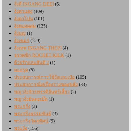
งั่งดี [NGANG DEE]
(6)
งั่งตาแดง
(109)
งั่งตาโปน
(101)
งั่งทองผสม
(125)
งั่งบุญ
(1)
งั่งเขมร
(129)
งั่งเทพ [NGANG THEP]
(4)
จรวดขิก ROCKET KICK
(1)
ด้วยรักและสันติ 2
(1)
ตะกรุด
(5)
ประสบการณ์การใช้งั่งและเป๋อ
(105)
ประสบการณ์เครื่องรางของขลัง
(83)
พญางั่งจักรพรรดิจันทร์เสี้ยว
(2)
พญางั่งยันตะเบ๊ด
(1)
พระกริ่ง
(3)
พระกริ่งธรรมขันธ์
(3)
พระกริ่งวัดสุทัศน์
(9)
พระงั่ง
(156)