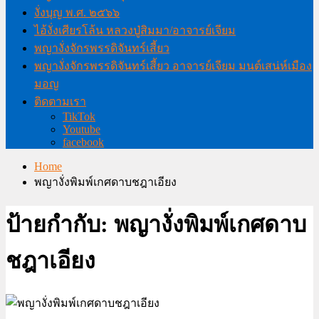
งั่งบุญ พ.ศ. ๒๕๖๖
ไอ้งั่งเศียรโล้น หลวงปู่สิมมา/อาจารย์เจียม
พญางั่งจักรพรรดิจันทร์เสี้ยว
พญางั่งจักรพรรดิจันทร์เสี้ยว อาจารย์เจียม มนต์เสน่ห์เมือง
มอญ
ติดตามเรา
TikTok
Youtube
facebook
Home
พญางั่งพิมพ์เกศดาบชฎาเอียง
ป้ายกำกับ:
พญางั่งพิมพ์เกศดาบ
ชฎาเอียง