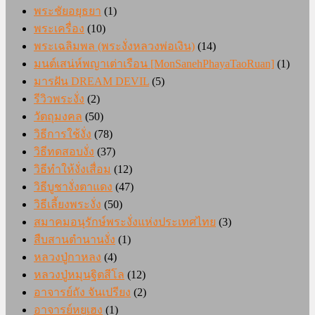
พระชัยอยุธยา
(1)
พระเครื่อง
(10)
พระเฉลิมพล (พระงั่งหลวงพ่อเงิน)
(14)
มนต์เสน่ห์พญาเต่าเรือน [MonSanehPhayaTaoRuan]
(1)
มารฝัน DREAM DEVIL
(5)
รีวิวพระงั่ง
(2)
วัตถุมงคล
(50)
วิธีการใช้งั่ง
(78)
วิธีทดสอบงั่ง
(37)
วิธีทำให้งั่งเสื่อม
(12)
วิธีบูชางั่งตาแดง
(47)
วิธีเลี้ยงพระงั่ง
(50)
สมาคมอนุรักษ์พระงั่งแห่งประเทศไทย
(3)
สืบสานตำนานงั่ง
(1)
หลวงปู่กาหลง
(4)
หลวงปู่หมุนฐิตสีโล
(12)
อาจารย์ถัง จันเปรียง
(2)
อาจารย์หยูเฮง
(1)