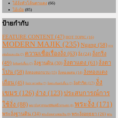
ไอ้งั่งหัวโล้นตาแดง
(66)
ไอ้เป๋อ
(85)
ป้ายกำกับ
FEATURE CONTENT
(47)
HOT TOPIC
(16)
MODERN MAJIK
(235)
Ngang
(58)
การ
ความเชื่อเรื่องงั่ง
(63)
งั่งกริ่ง
งั่ง
(24)
เซ่นงั่งและเป๋อ
(7)
งั่งตาแดง
(61)
(49)
งั่งตา
งั่งฐานดิน
(30)
งั่งจันทร์เสี้ยว
(7)
โปน
(58)
งั่งทองแดง
งั่งทองดอกบวบ
(15)
งั่งทองผสม
(14)
งั่ง
เถื่อน
(45)
งั่งสำริด
(17)
งั่งปราสาทหิน
(7)
งั่งพระจันทร์เสี้ยว
(7)
เขมร
(126)
ง่าง
(123)
ประสบการณ์การ
พระงั่ง
(171)
ใช้งั่ง
(88)
พญางั่งสุวรรณภูมิพิมพ์นิ้วกระดก
(8)
พระงั่งฐานดิน
(34)
พระงั่งอยุธยา
(26)
พระงั่งหลวงพ่อเงิน
(9)
พระ