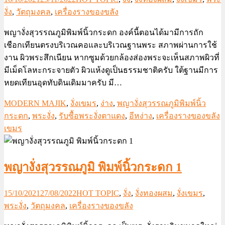
งั่ง
,
วัตถุมงคล
,
เครื่องรางของขลัง
พญางั่งสุวรรณภูมิพิมพ์นิ้วกระดก องค์นี้ตอนได้มามีการถัก
เชือกเทียนตรงบริเวณคอและบริเวณฐานพระ สภาพผ่านการใช้
งาน ผิวพระสึกเนียน หากซูมด้วยกล้องส่องพระจะเห็นสภาพผิวที่
มีเม็ดโลหะกระจายตัว ผิวแห้งดูเป็นธรรมชาติครับ ใต้ฐานมีการ
หยดเทียนอุดทับดินเดิมมาครับ มี…
MODERN MAJIK
,
งั่งเขมร
,
ง่าง
,
พญางั่งสุวรรณภูมิพิมพ์นิ้ว
กระดก
,
พระงั่ง
,
รับซื้อพระงั่งตาแดง
,
อีหง่าง
,
เครื่องรางของขลัง
เขมร
พญางั่งสุวรรณภูมิ พิมพ์นิ้วกระดก 1
15/10/2021
27/08/2022
HOT TOPIC
,
งั่ง
,
งั่งทองผสม
,
งั่งเขมร
,
พระงั่ง
,
วัตถุมงคล
,
เครื่องรางของขลัง