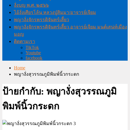
งั่งบุญ พ.ศ. ๒๕๖๖
ไอ้งั่งเศียรโล้น หลวงปู่สิมมา/อาจารย์เจียม
พญางั่งจักรพรรดิจันทร์เสี้ยว
พญางั่งจักรพรรดิจันทร์เสี้ยว อาจารย์เจียม มนต์เสน่ห์เมือง
มอญ
ติดตามเรา
TikTok
Youtube
facebook
Home
พญางั่งสุวรรณภูมิพิมพ์นิ้วกระดก
ป้ายกำกับ:
พญางั่งสุวรรณภูมิ
พิมพ์นิ้วกระดก