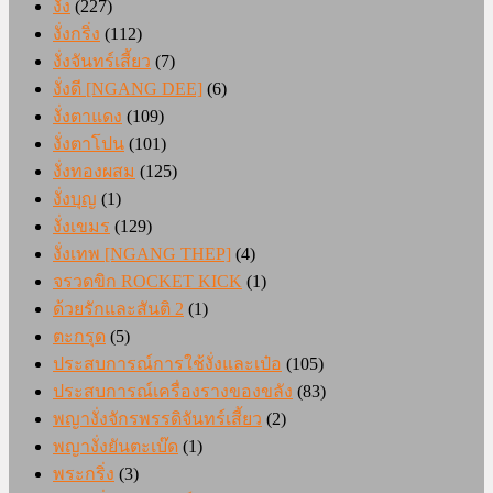
งั่ง
(227)
งั่งกริ่ง
(112)
งั่งจันทร์เสี้ยว
(7)
งั่งดี [NGANG DEE]
(6)
งั่งตาแดง
(109)
งั่งตาโปน
(101)
งั่งทองผสม
(125)
งั่งบุญ
(1)
งั่งเขมร
(129)
งั่งเทพ [NGANG THEP]
(4)
จรวดขิก ROCKET KICK
(1)
ด้วยรักและสันติ 2
(1)
ตะกรุด
(5)
ประสบการณ์การใช้งั่งและเป๋อ
(105)
ประสบการณ์เครื่องรางของขลัง
(83)
พญางั่งจักรพรรดิจันทร์เสี้ยว
(2)
พญางั่งยันตะเบ๊ด
(1)
พระกริ่ง
(3)