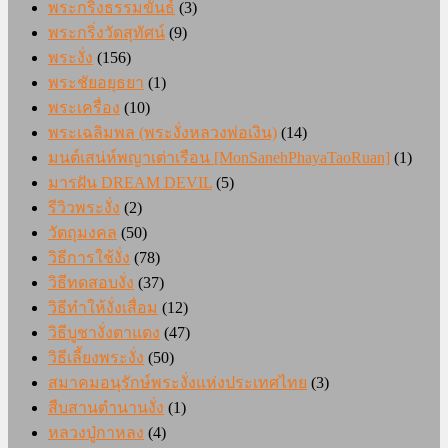
พระกริ่งธรรมขันธ์
(3)
พระกริ่งวัดสุทัศน์
(9)
พระงั่ง
(156)
พระชัยอยุธยา
(1)
พระเครื่อง
(10)
พระเฉลิมพล (พระงั่งหลวงพ่อเงิน)
(14)
มนต์เสน่ห์พญาเต่าเรือน [MonSanehPhayaTaoRuan]
(1)
มารฝัน DREAM DEVIL
(5)
รีวิวพระงั่ง
(2)
วัตถุมงคล
(50)
วิธีการใช้งั่ง
(78)
วิธีทดสอบงั่ง
(37)
วิธีทำให้งั่งเสื่อม
(12)
วิธีบูชางั่งตาแดง
(47)
วิธีเลี้ยงพระงั่ง
(50)
สมาคมอนุรักษ์พระงั่งแห่งประเทศไทย
(3)
สืบสานตำนานงั่ง
(1)
หลวงปู่กาหลง
(4)