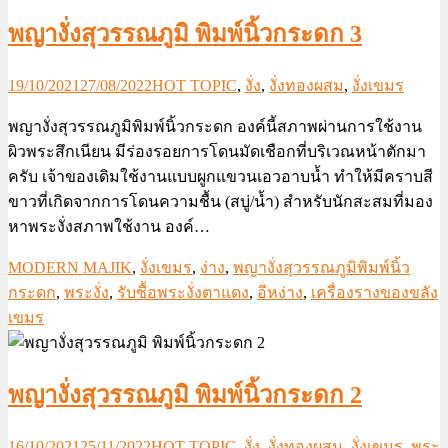
พญางั่งสุวรรณภูมิ พิมพ์นิ้วกระดก 3
19/10/2021
27/08/2022
HOT TOPIC
,
งั่ง
,
งั่งทองผสม
,
งั่งเขมร
พญางั่งสุวรรณภูมิพิมพ์นิ้วกระดก องค์นี้สภาพผ่านการใช้งาน
ผิวพระสึกเนียน มีร่องรอยการโดนมัดเชือกที่บริเวณหน้าตักมา
ครับ เจ้าของเดิมใช้งานแบบผูกแขวนเอวอาบน้ำ ทำให้มีคราบสี
ขาวที่เกิดจากการโดนความชื้น (สบู่/น้ำ) สำหรับนักสะสมที่มอง
หาพระงั่งสภาพใช้งาน องค์…
MODERN MAJIK
,
งั่งเขมร
,
ง่าง
,
พญางั่งสุวรรณภูมิพิมพ์นิ้ว
กระดก
,
พระงั่ง
,
รับซื้อพระงั่งตาแดง
,
อีหง่าง
,
เครื่องรางของขลัง
เขมร
พญางั่งสุวรรณภูมิ พิมพ์นิ้วกระดก 2
16/10/2021
25/11/2022
HOT TOPIC
,
งั่ง
,
งั่งทองผสม
,
งั่งเขมร
,
พระ