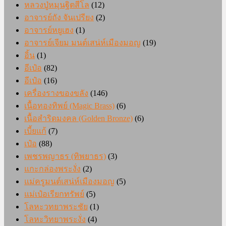
หลวงปู่หมุนฐิตสีโล
(12)
อาจารย์ถัง จันเปรียง
(2)
อาจารย์หยูเฮง
(1)
อาจารย์เจียม มนต์เสน่ห์เมืองมอญ
(19)
อิ้น
(1)
อีเป๋อ
(82)
อีเป๋อ
(16)
เครื่องรางของขลัง
(146)
เนื้อทองทิพย์ (Magic Brass)
(6)
เนื้อสำริดมงคล (Golden Bronze)
(6)
เบี้ยแก้
(7)
เป๋อ
(88)
เพชรพญาธร (ทิพยาธร)
(3)
แกะกล่องพระงั่ง
(2)
แม่ครูมนต์เสน่ห์เมืองมอญ
(5)
แม่เป๋อเรียกทรัพย์
(5)
โลหะวทยาพระชัย
(1)
โลหะวิทยาพระงั่ง
(4)