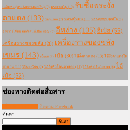
รับซื้อพระงั่ง
เฉลิมพล (พระงั่งหลวงพ่อเงิน)
(9)
พระเชษโฐ
(10)
ตาแดง
(133)
หลวงปู่หมุน
(11)
หลวงปู่หมุน ฐิตสีโล
(8)
วัตถุมงคล
(7)
อีหง่าง
(135)
อีเป๋อ
(55)
อาจารย์เจียม มนต์เสน่ห์เมืองมอญ
(8)
เครื่องรางของขลัง
เครื่องรางของขลัง
(28)
เขมร
(143)
เป๋อ
(30)
ไอ้งั่งตาแดง
(13)
ไอ้งั่งตาแดงใน
เบี้ยแก้
(7)
ไอ้
ตำนาน
(11)
ไอ้งั่งหัวโล้นตาแดง
(11)
ไอ้งั่งหัวโล้นโบราณ
(8)
ไอ้งั่งตาโปน
(7)
เป๋อ
(52)
ช่องทางติดต่อสื่อสาร
เพิ่มเพื่อนใน LINE
ติดตาม Facebook
ค้นหา
ค้นหา
ภาพและบทความทั้งหมดใน www.modernmajik.com ห้ามนำไป