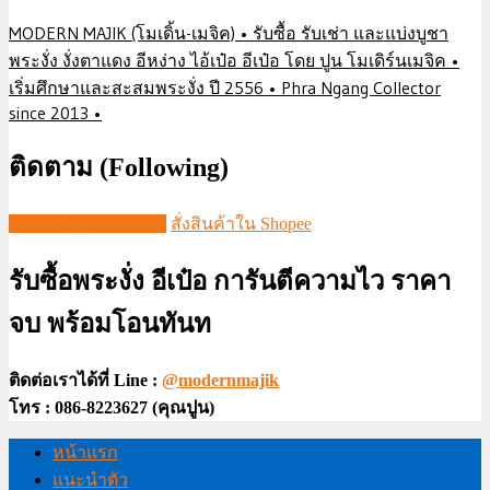
MODERN MAJIK (โมเดิ้น-เมจิค) • รับซื้อ รับเช่า และแบ่งบูชา
พระงั่ง งั่งตาแดง อีหง่าง ไอ้เป๋อ อีเป๋อ โดย ปูน โมเดิร์นเมจิค •
เริ่มศึกษาและสะสมพระงั่ง ปี 2556 • Phra Ngang Collector
since 2013 •
ติดตาม (Following)
ชมวีดีโอใน TIKTOK
สั่งสินค้าใน Shopee
รับซื้อพระงั่ง อีเป๋อ การันตีความไว ราคา
จบ พร้อมโอนทันท
ติดต่อเราได้ที่ Line :
@modernmajik
โทร : 086-8223627 (คุณปูน)
หน้าแรก
แนะนำตัว