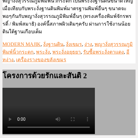
พญางั่งสุวรรณภูมิพิมพ์นิ้วกระดก เป็นพระงั่งฐานดินขนาดใหญ่
เมื่อเทียบกับพระงั่งฐานดินพิมพ์มาตรฐานพิมพ์อื่นๆ ขนาดจะ
พอๆกันกับพญางั่งสุวรรณภูมิพิมพ์อื่นๆ (ทรงเครื่องพิมพ์จักรพร
รดิ์ / พิมพ์สมาธิ) องค์นี้สภาพผิวเดิมๆครับ ผ่านการใช้งานน้อย
ดินใต้ฐานเกือบเต็ม
MODERN MAJIK
,
งั่งฐานดิน
,
งั่งเขมร
,
ง่าง
,
พญางั่งสุวรรณภูมิ
พิมพ์นิ้วกระดก
,
พระงั่ง
,
พระงั่งอยุธยา
,
รับซื้อพระงั่งตาแดง
,
อี
หง่าง
,
เครื่องรางของขลังเขมร
โครงการด้วยรักและสันติ 2