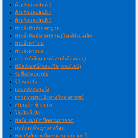
ด้วยรักและสันติ 1
ด้วยรักและสันติ 2
ด้วยรักและสันติ 3
พระงั่งพิมพ์มาตรฐาน
พระงั่งพิมพ์มาตรฐาน | โมเดิร์น เมจิค
พระงั่งตาโปน
พระงั่งตาแดง
อาจารย์เจียม มนต์เสน่ห์เมืองมอญ
พิพิธภัณฑ์งั่งและเป๋อ (ออนไลน์)
รับซื้องั่งและเป๋อ
รีวิวพระงั่ง
แกะกล่องพระงั่ง
การตรวจพระงั่งทางวิทยาศาสตร์
เซียนเล็ก ข้าวแกง
ไอ้เป๋อ/อีเป๋อ
พ่องั่ง แม่เป๋อ ปิดตามหาลาภ
มนต์เสน่ห์พญาเต่าเรือน
พญางั่งยันตะเบ๊ด รุ่นครบรอบ ๑๐ ปี