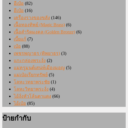
อีเป๋อ
(82)
อีเป๋อ
(16)
เครื่องรางของขลัง
(146)
เนื้อทองทิพย์ (Magic Brass)
(6)
เนื้อสำริดมงคล (Golden Bronze)
(6)
เบี้ยแก้
(7)
เป๋อ
(88)
เพชรพญาธร (ทิพยาธร)
(3)
แกะกล่องพระงั่ง
(2)
แม่ครูมนต์เสน่ห์เมืองมอญ
(5)
แม่เป๋อเรียกทรัพย์
(5)
โลหะวทยาพระชัย
(1)
โลหะวิทยาพระงั่ง
(4)
ไอ้งั่งหัวโล้นตาแดง
(66)
ไอ้เป๋อ
(85)
ป้ายกำกับ