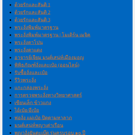
ด้วยรักและสันติ 1
ด้วยรักและสันติ 2
ด้วยรักและสันติ 3
พระงั่งพิมพ์มาตรฐาน
พระงั่งพิมพ์มาตรฐาน | โมเดิร์น เมจิค
พระงั่งตาโปน
พระงั่งตาแดง
อาจารย์เจียม มนต์เสน่ห์เมืองมอญ
พิพิธภัณฑ์งั่งและเป๋อ (ออนไลน์)
รับซื้องั่งและเป๋อ
รีวิวพระงั่ง
แกะกล่องพระงั่ง
การตรวจพระงั่งทางวิทยาศาสตร์
เซียนเล็ก ข้าวแกง
ไอ้เป๋อ/อีเป๋อ
พ่องั่ง แม่เป๋อ ปิดตามหาลาภ
มนต์เสน่ห์พญาเต่าเรือน
พญางั่งยันตะเบ๊ด รุ่นครบรอบ ๑๐ ปี