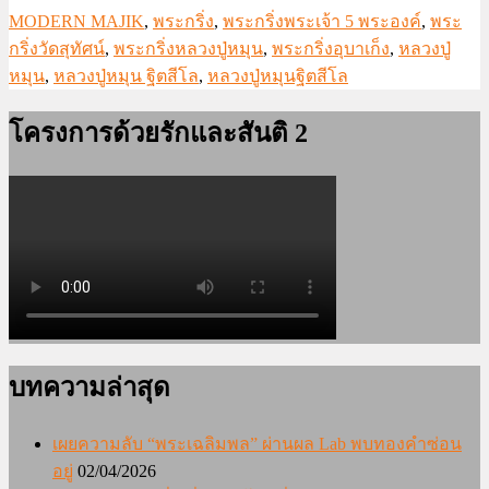
MODERN MAJIK
,
พระกริ่ง
,
พระกริ่งพระเจ้า 5 พระองค์
,
พระ
กริ่งวัดสุทัศน์
,
พระกริ่งหลวงปู่หมุน
,
พระกริ่งอุบาเก็ง
,
หลวงปู่
หมุน
,
หลวงปู่หมุน ฐิตสีโล
,
หลวงปู่หมุนฐิตสีโล
โครงการด้วยรักและสันติ 2
บทความล่าสุด
เผยความลับ “พระเฉลิมพล” ผ่านผล Lab พบทองคำซ่อน
อยู่
02/04/2026