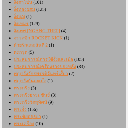
งั่งตาโปน
(101)
งั่งทองผสม
(125)
งั่งบุญ
(1)
งั่งเขมร
(129)
งั่งเทพ [NGANG THEP]
(4)
จรวดขิก ROCKET KICK
(1)
ด้วยรักและสันติ 2
(1)
ตะกรุด
(5)
ประสบการณ์การใช้งั่งและเป๋อ
(105)
ประสบการณ์เครื่องรางของขลัง
(83)
พญางั่งจักรพรรดิจันทร์เสี้ยว
(2)
พญางั่งยันตะเบ๊ด
(1)
พระกริ่ง
(3)
พระกริ่งธรรมขันธ์
(3)
พระกริ่งวัดสุทัศน์
(9)
พระงั่ง
(156)
พระชัยอยุธยา
(1)
พระเครื่อง
(10)