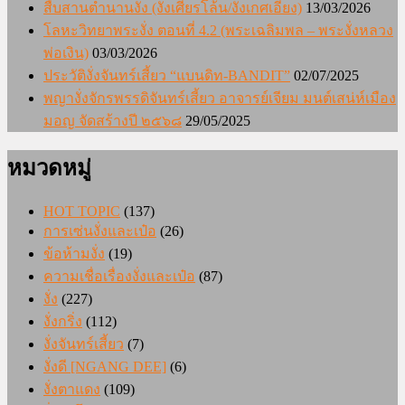
สืบสานตำนานงั่ง (งั่งเศียรโล้น/งั่งเกศเอียง)
13/03/2026
โลหะวิทยาพระงั่ง ตอนที่ 4.2 (พระเฉลิมพล – พระงั่งหลวง
พ่อเงิน)
03/03/2026
ประวัติงั่งจันทร์เสี้ยว “แบนดิท-BANDIT”
02/07/2025
พญางั่งจักรพรรดิจันทร์เสี้ยว อาจารย์เจียม มนต์เสน่ห์เมือง
มอญ จัดสร้างปี ๒๕๖๘
29/05/2025
หมวดหมู่
HOT TOPIC
(137)
การเซ่นงั่งและเป๋อ
(26)
ข้อห้ามงั่ง
(19)
ความเชื่อเรื่องงั่งและเป๋อ
(87)
งั่ง
(227)
งั่งกริ่ง
(112)
งั่งจันทร์เสี้ยว
(7)
งั่งดี [NGANG DEE]
(6)
งั่งตาแดง
(109)