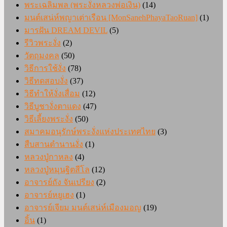
พระเฉลิมพล (พระงั่งหลวงพ่อเงิน)
(14)
มนต์เสน่ห์พญาเต่าเรือน [MonSanehPhayaTaoRuan]
(1)
มารฝัน DREAM DEVIL
(5)
รีวิวพระงั่ง
(2)
วัตถุมงคล
(50)
วิธีการใช้งั่ง
(78)
วิธีทดสอบงั่ง
(37)
วิธีทำให้งั่งเสื่อม
(12)
วิธีบูชางั่งตาแดง
(47)
วิธีเลี้ยงพระงั่ง
(50)
สมาคมอนุรักษ์พระงั่งแห่งประเทศไทย
(3)
สืบสานตำนานงั่ง
(1)
หลวงปู่กาหลง
(4)
หลวงปู่หมุนฐิตสีโล
(12)
อาจารย์ถัง จันเปรียง
(2)
อาจารย์หยูเฮง
(1)
อาจารย์เจียม มนต์เสน่ห์เมืองมอญ
(19)
อิ้น
(1)