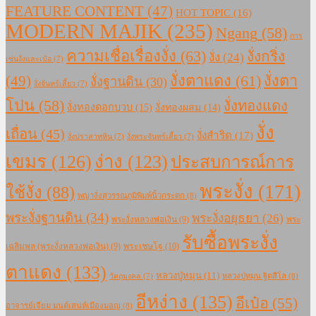
FEATURE CONTENT
(47)
HOT TOPIC
(16)
MODERN MAJIK
(235)
Ngang
(58)
การ
ความเชื่อเรื่องงั่ง
(63)
งั่งกริ่ง
งั่ง
(24)
เซ่นงั่งและเป๋อ
(7)
งั่งตาแดง
(61)
(49)
งั่งตา
งั่งฐานดิน
(30)
งั่งจันทร์เสี้ยว
(7)
โปน
(58)
งั่งทองแดง
งั่งทองดอกบวบ
(15)
งั่งทองผสม
(14)
งั่ง
เถื่อน
(45)
งั่งสำริด
(17)
งั่งปราสาทหิน
(7)
งั่งพระจันทร์เสี้ยว
(7)
เขมร
(126)
ง่าง
(123)
ประสบการณ์การ
พระงั่ง
(171)
ใช้งั่ง
(88)
พญางั่งสุวรรณภูมิพิมพ์นิ้วกระดก
(8)
พระงั่งฐานดิน
(34)
พระงั่งอยุธยา
(26)
พระงั่งหลวงพ่อเงิน
(9)
พระ
รับซื้อพระงั่ง
เฉลิมพล (พระงั่งหลวงพ่อเงิน)
(9)
พระเชษโฐ
(10)
ตาแดง
(133)
หลวงปู่หมุน
(11)
หลวงปู่หมุน ฐิตสีโล
(8)
วัตถุมงคล
(7)
อีหง่าง
(135)
อีเป๋อ
(55)
อาจารย์เจียม มนต์เสน่ห์เมืองมอญ
(8)