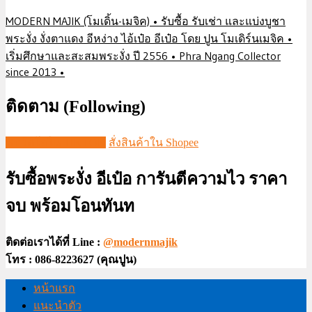
MODERN MAJIK (โมเดิ้น-เมจิค) • รับซื้อ รับเช่า และแบ่งบูชา
พระงั่ง งั่งตาแดง อีหง่าง ไอ้เป๋อ อีเป๋อ โดย ปูน โมเดิร์นเมจิค •
เริ่มศึกษาและสะสมพระงั่ง ปี 2556 • Phra Ngang Collector
since 2013 •
ติดตาม (Following)
ชมวีดีโอใน TIKTOK
สั่งสินค้าใน Shopee
รับซื้อพระงั่ง อีเป๋อ การันตีความไว ราคา
จบ พร้อมโอนทันท
ติดต่อเราได้ที่ Line :
@modernmajik
โทร : 086-8223627 (คุณปูน)
หน้าแรก
แนะนำตัว