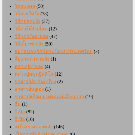
วัตถุมงคล
(50)
วิธีการใช้งั่ง
(78)
วิธีทดสอบงั่ง
(37)
วิธีทำให้งั่งเสื่อม
(12)
วิธีบูชางั่งตาแดง
(47)
วิธีเลี้ยงพระงั่ง
(50)
สมาคมอนุรักษ์พระงั่งแห่งประเทศไทย
(3)
สืบสานตำนานงั่ง
(1)
หลวงปู่กาหลง
(4)
หลวงปู่หมุนฐิตสีโล
(12)
อาจารย์ถัง จันเปรียง
(2)
อาจารย์หยูเฮง
(1)
อาจารย์เจียม มนต์เสน่ห์เมืองมอญ
(19)
อิ้น
(1)
อีเป๋อ
(82)
อีเป๋อ
(16)
เครื่องรางของขลัง
(146)
เนื้อทองทิพย์ (Magic Brass)
(6)