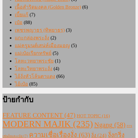
เนื้อสำริดมงคล (Golden Bronze)
(6)
เบี้ยแก้
(7)
เป๋อ
(88)
เพชรพญาธร (ทิพยาธร)
(3)
แกะกล่องพระงั่ง
(2)
แม่ครูมนต์เสน่ห์เมืองมอญ
(5)
แม่เป๋อเรียกทรัพย์
(5)
โลหะวทยาพระชัย
(1)
โลหะวิทยาพระงั่ง
(4)
ไอ้งั่งหัวโล้นตาแดง
(66)
ไอ้เป๋อ
(85)
ป้ายกำกับ
FEATURE CONTENT
(47)
HOT TOPIC
(16)
MODERN MAJIK
(235)
Ngang
(58)
การ
ความเชื่อเรื่องงั่ง
(63)
งั่งกริ่ง
งั่ง
(24)
เซ่นงั่งและเป๋อ
(7)