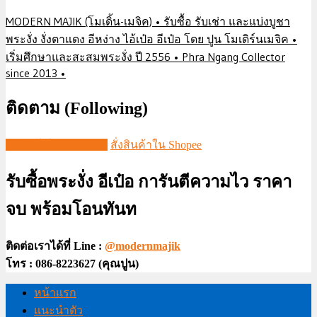
MODERN MAJIK (โมเดิ้น-เมจิค) • รับซื้อ รับเช่า และแบ่งบูชา
พระงั่ง งั่งตาแดง อีหง่าง ไอ้เป๋อ อีเป๋อ โดย ปูน โมเดิร์นเมจิค •
เริ่มศึกษาและสะสมพระงั่ง ปี 2556 • Phra Ngang Collector
since 2013 •
ติดตาม (Following)
ชมวีดีโอใน TIKTOK
สั่งสินค้าใน Shopee
รับซื้อพระงั่ง อีเป๋อ การันตีความไว ราคา
จบ พร้อมโอนทันท
ติดต่อเราได้ที่ Line :
@modernmajik
โทร : 086-8223627 (คุณปูน)
หน้าแรก
แนะนำตัว