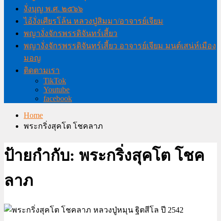
งั่งบุญ พ.ศ. ๒๕๖๖
ไอ้งั่งเศียรโล้น หลวงปู่สิมมา/อาจารย์เจียม
พญางั่งจักรพรรดิจันทร์เสี้ยว
พญางั่งจักรพรรดิจันทร์เสี้ยว อาจารย์เจียม มนต์เสน่ห์เมือง
มอญ
ติดตามเรา
TikTok
Youtube
facebook
Home
พระกริ่งสุคโต โชคลาภ
ป้ายกำกับ:
พระกริ่งสุคโต โชค
ลาภ