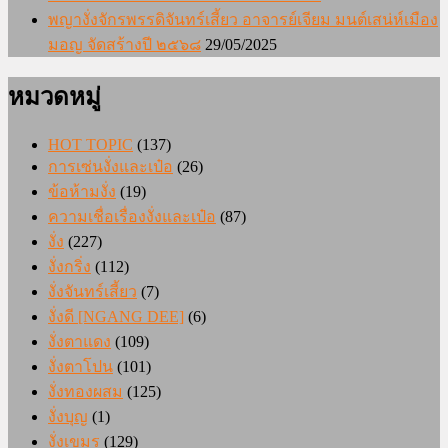
พญางั่งจักรพรรดิจันทร์เสี้ยว อาจารย์เจียม มนต์เสน่ห์เมือง
มอญ จัดสร้างปี ๒๕๖๘
29/05/2025
หมวดหมู่
HOT TOPIC
(137)
การเซ่นงั่งและเป๋อ
(26)
ข้อห้ามงั่ง
(19)
ความเชื่อเรื่องงั่งและเป๋อ
(87)
งั่ง
(227)
งั่งกริ่ง
(112)
งั่งจันทร์เสี้ยว
(7)
งั่งดี [NGANG DEE]
(6)
งั่งตาแดง
(109)
งั่งตาโปน
(101)
งั่งทองผสม
(125)
งั่งบุญ
(1)
งั่งเขมร
(129)