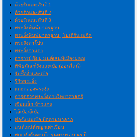
ด้วยรักและสันติ 1
ด้วยรักและสันติ 2
ด้วยรักและสันติ 3
พระงั่งพิมพ์มาตรฐาน
พระงั่งพิมพ์มาตรฐาน | โมเดิร์น เมจิค
พระงั่งตาโปน
พระงั่งตาแดง
อาจารย์เจียม มนต์เสน่ห์เมืองมอญ
พิพิธภัณฑ์งั่งและเป๋อ (ออนไลน์)
รับซื้องั่งและเป๋อ
รีวิวพระงั่ง
แกะกล่องพระงั่ง
การตรวจพระงั่งทางวิทยาศาสตร์
เซียนเล็ก ข้าวแกง
ไอ้เป๋อ/อีเป๋อ
พ่องั่ง แม่เป๋อ ปิดตามหาลาภ
มนต์เสน่ห์พญาเต่าเรือน
พญางั่งยันตะเบ๊ด รุ่นครบรอบ ๑๐ ปี