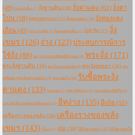
งั่งตาแดง
(61)
(49)
งั่งตา
งั่งฐานดิน
(30)
งั่งจันทร์เสี้ยว
(7)
โปน
(58)
งั่งทองแดง
งั่งทองดอกบวบ
(15)
งั่งทองผสม
(14)
งั่ง
เถื่อน
(45)
งั่งสำริด
(17)
งั่งปราสาทหิน
(7)
งั่งพระจันทร์เสี้ยว
(7)
เขมร
(126)
ง่าง
(123)
ประสบการณ์การ
พระงั่ง
(171)
ใช้งั่ง
(88)
พญางั่งสุวรรณภูมิพิมพ์นิ้วกระดก
(8)
พระงั่งฐานดิน
(34)
พระงั่งอยุธยา
(26)
พระงั่งหลวงพ่อเงิน
(9)
พระ
รับซื้อพระงั่ง
เฉลิมพล (พระงั่งหลวงพ่อเงิน)
(9)
พระเชษโฐ
(10)
ตาแดง
(133)
หลวงปู่หมุน
(11)
หลวงปู่หมุน ฐิตสีโล
(8)
วัตถุมงคล
(7)
อีหง่าง
(135)
อีเป๋อ
(55)
อาจารย์เจียม มนต์เสน่ห์เมืองมอญ
(8)
เครื่องรางของขลัง
เครื่องรางของขลัง
(28)
เขมร
(143)
เป๋อ
(30)
ไอ้งั่งตาแดง
(13)
ไอ้งั่งตาแดงใน
เบี้ยแก้
(7)