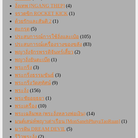
งั่งเทพ [NGANG THEP]
(4)
จรวดขิก ROCKET KICK
(1)
ด้วยรักและสันติ 2
(1)
ตะกรุด
(5)
ประสบการณ์การใช้งั่งและเป๋อ
(105)
ประสบการณ์เครื่องรางของขลัง
(83)
พญางั่งจักรพรรดิจันทร์เสี้ยว
(2)
พญางั่งยันตะเบ๊ด
(1)
พระกริ่ง
(3)
พระกริ่งธรรมขันธ์
(3)
พระกริ่งวัดสุทัศน์
(9)
พระงั่ง
(156)
พระชัยอยุธยา
(1)
พระเครื่อง
(10)
พระเฉลิมพล (พระงั่งหลวงพ่อเงิน)
(14)
มนต์เสน่ห์พญาเต่าเรือน [MonSanehPhayaTaoRuan]
(1)
มารฝัน DREAM DEVIL
(5)
รีวิวพระงั่ง
(2)