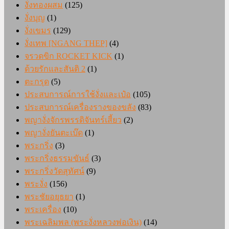
งั่งทองผสม
(125)
งั่งบุญ
(1)
งั่งเขมร
(129)
งั่งเทพ [NGANG THEP]
(4)
จรวดขิก ROCKET KICK
(1)
ด้วยรักและสันติ 2
(1)
ตะกรุด
(5)
ประสบการณ์การใช้งั่งและเป๋อ
(105)
ประสบการณ์เครื่องรางของขลัง
(83)
พญางั่งจักรพรรดิจันทร์เสี้ยว
(2)
พญางั่งยันตะเบ๊ด
(1)
พระกริ่ง
(3)
พระกริ่งธรรมขันธ์
(3)
พระกริ่งวัดสุทัศน์
(9)
พระงั่ง
(156)
พระชัยอยุธยา
(1)
พระเครื่อง
(10)
พระเฉลิมพล (พระงั่งหลวงพ่อเงิน)
(14)