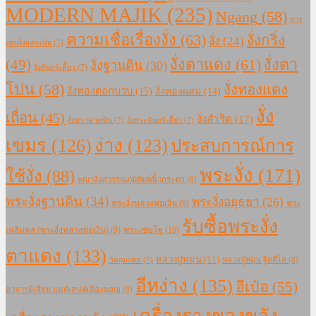
MODERN MAJIK
(235)
Ngang
(58)
การ
ความเชื่อเรื่องงั่ง
(63)
งั่งกริ่ง
งั่ง
(24)
เซ่นงั่งและเป๋อ
(7)
งั่งตาแดง
(61)
(49)
งั่งตา
งั่งฐานดิน
(30)
งั่งจันทร์เสี้ยว
(7)
โปน
(58)
งั่งทองแดง
งั่งทองดอกบวบ
(15)
งั่งทองผสม
(14)
งั่ง
เถื่อน
(45)
งั่งสำริด
(17)
งั่งปราสาทหิน
(7)
งั่งพระจันทร์เสี้ยว
(7)
เขมร
(126)
ง่าง
(123)
ประสบการณ์การ
พระงั่ง
(171)
ใช้งั่ง
(88)
พญางั่งสุวรรณภูมิพิมพ์นิ้วกระดก
(8)
พระงั่งฐานดิน
(34)
พระงั่งอยุธยา
(26)
พระงั่งหลวงพ่อเงิน
(9)
พระ
รับซื้อพระงั่ง
เฉลิมพล (พระงั่งหลวงพ่อเงิน)
(9)
พระเชษโฐ
(10)
ตาแดง
(133)
หลวงปู่หมุน
(11)
หลวงปู่หมุน ฐิตสีโล
(8)
วัตถุมงคล
(7)
อีหง่าง
(135)
อีเป๋อ
(55)
อาจารย์เจียม มนต์เสน่ห์เมืองมอญ
(8)