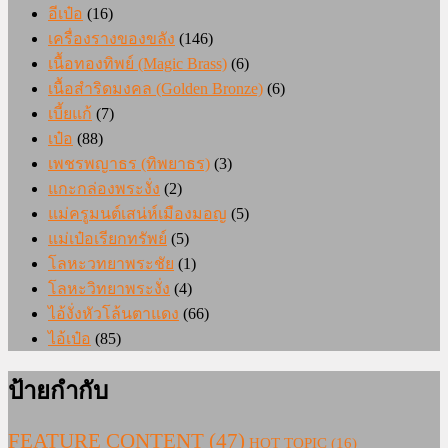
อีเป๋อ
(16)
เครื่องรางของขลัง
(146)
เนื้อทองทิพย์ (Magic Brass)
(6)
เนื้อสำริดมงคล (Golden Bronze)
(6)
เบี้ยแก้
(7)
เป๋อ
(88)
เพชรพญาธร (ทิพยาธร)
(3)
แกะกล่องพระงั่ง
(2)
แม่ครูมนต์เสน่ห์เมืองมอญ
(5)
แม่เป๋อเรียกทรัพย์
(5)
โลหะวทยาพระชัย
(1)
โลหะวิทยาพระงั่ง
(4)
ไอ้งั่งหัวโล้นตาแดง
(66)
ไอ้เป๋อ
(85)
ป้ายกำกับ
FEATURE CONTENT
(47)
HOT TOPIC
(16)