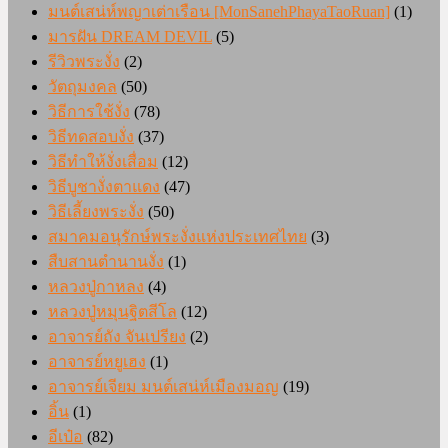
มนต์เสน่ห์พญาเต่าเรือน [MonSanehPhayaTaoRuan]
(1)
มารฝัน DREAM DEVIL
(5)
รีวิวพระงั่ง
(2)
วัตถุมงคล
(50)
วิธีการใช้งั่ง
(78)
วิธีทดสอบงั่ง
(37)
วิธีทำให้งั่งเสื่อม
(12)
วิธีบูชางั่งตาแดง
(47)
วิธีเลี้ยงพระงั่ง
(50)
สมาคมอนุรักษ์พระงั่งแห่งประเทศไทย
(3)
สืบสานตำนานงั่ง
(1)
หลวงปู่กาหลง
(4)
หลวงปู่หมุนฐิตสีโล
(12)
อาจารย์ถัง จันเปรียง
(2)
อาจารย์หยูเฮง
(1)
อาจารย์เจียม มนต์เสน่ห์เมืองมอญ
(19)
อิ้น
(1)
อีเป๋อ
(82)