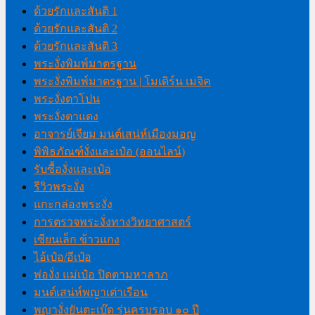
ด้วยรักและสันติ 1
ด้วยรักและสันติ 2
ด้วยรักและสันติ 3
พระงั่งพิมพ์มาตรฐาน
พระงั่งพิมพ์มาตรฐาน | โมเดิร์น เมจิค
พระงั่งตาโปน
พระงั่งตาแดง
อาจารย์เจียม มนต์เสน่ห์เมืองมอญ
พิพิธภัณฑ์งั่งและเป๋อ (ออนไลน์)
รับซื้องั่งและเป๋อ
รีวิวพระงั่ง
แกะกล่องพระงั่ง
การตรวจพระงั่งทางวิทยาศาสตร์
เซียนเล็ก ข้าวแกง
ไอ้เป๋อ/อีเป๋อ
พ่องั่ง แม่เป๋อ ปิดตามหาลาภ
มนต์เสน่ห์พญาเต่าเรือน
พญางั่งยันตะเบ๊ด รุ่นครบรอบ ๑๐ ปี