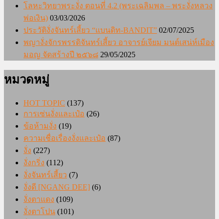
โลหะวิทยาพระงั่ง ตอนที่ 4.2 (พระเฉลิมพล – พระงั่งหลวง
พ่อเงิน)
03/03/2026
ประวัติงั่งจันทร์เสี้ยว “แบนดิท-BANDIT”
02/07/2025
พญางั่งจักรพรรดิจันทร์เสี้ยว อาจารย์เจียม มนต์เสน่ห์เมือง
มอญ จัดสร้างปี ๒๕๖๘
29/05/2025
หมวดหมู่
HOT TOPIC
(137)
การเซ่นงั่งและเป๋อ
(26)
ข้อห้ามงั่ง
(19)
ความเชื่อเรื่องงั่งและเป๋อ
(87)
งั่ง
(227)
งั่งกริ่ง
(112)
งั่งจันทร์เสี้ยว
(7)
งั่งดี [NGANG DEE]
(6)
งั่งตาแดง
(109)
งั่งตาโปน
(101)