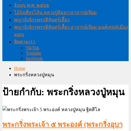
งั่งบุญ พ.ศ. ๒๕๖๖
ไอ้งั่งเศียรโล้น หลวงปู่สิมมา/อาจารย์เจียม
พญางั่งจักรพรรดิจันทร์เสี้ยว
พญางั่งจักรพรรดิจันทร์เสี้ยว อาจารย์เจียม มนต์เสน่ห์เมือง
มอญ
ติดตามเรา
TikTok
Youtube
facebook
Home
พระกริ่งหลวงปู่หมุน
ป้ายกำกับ:
พระกริ่งหลวงปู่หมุน
พระกริ่งพระเจ้า ๕ พระองค์ (พระกริ่งอุบา