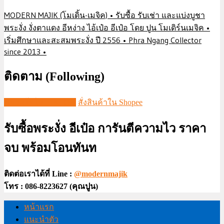
MODERN MAJIK (โมเดิ้น-เมจิค) • รับซื้อ รับเช่า และแบ่งบูชา
พระงั่ง งั่งตาแดง อีหง่าง ไอ้เป๋อ อีเป๋อ โดย ปูน โมเดิร์นเมจิค •
เริ่มศึกษาและสะสมพระงั่ง ปี 2556 • Phra Ngang Collector
since 2013 •
ติดตาม (Following)
ชมวีดีโอใน TIKTOK
สั่งสินค้าใน Shopee
รับซื้อพระงั่ง อีเป๋อ การันตีความไว ราคา
จบ พร้อมโอนทันท
ติดต่อเราได้ที่ Line :
@modernmajik
โทร : 086-8223627 (คุณปูน)
หน้าแรก
แนะนำตัว