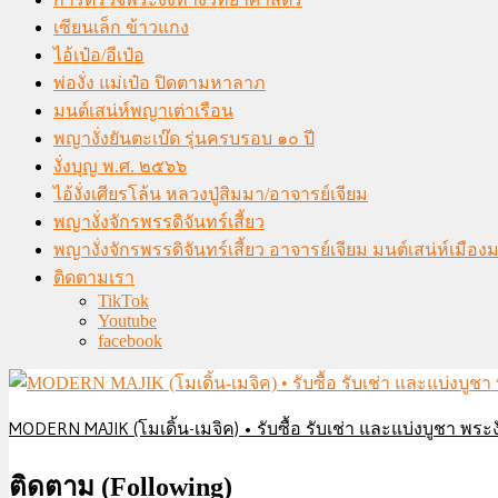
เซียนเล็ก ข้าวแกง
ไอ้เป๋อ/อีเป๋อ
พ่องั่ง แม่เป๋อ ปิดตามหาลาภ
มนต์เสน่ห์พญาเต่าเรือน
พญางั่งยันตะเบ๊ด รุ่นครบรอบ ๑๐ ปี
งั่งบุญ พ.ศ. ๒๕๖๖
ไอ้งั่งเศียรโล้น หลวงปู่สิมมา/อาจารย์เจียม
พญางั่งจักรพรรดิจันทร์เสี้ยว
พญางั่งจักรพรรดิจันทร์เสี้ยว อาจารย์เจียม มนต์เสน่ห์เมือ
ติดตามเรา
TikTok
Youtube
facebook
MODERN MAJIK (โมเดิ้น-เมจิค) • รับซื้อ รับเช่า และแบ่งบูชา พระงั
ติดตาม (Following)