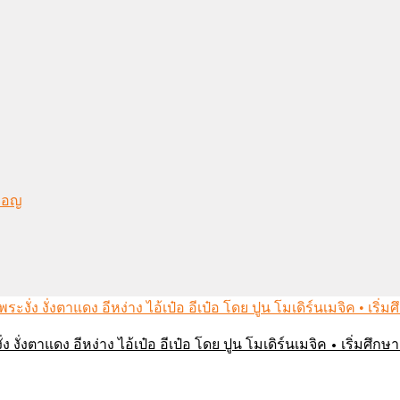
งมอญ
่ง งั่งตาแดง อีหง่าง ไอ้เป๋อ อีเป๋อ โดย ปูน โมเดิร์นเมจิค • เริ่มศ