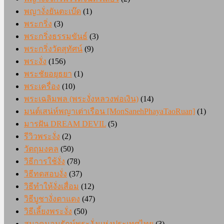
พญางั่งยันตะเบ๊ด
(1)
พระกริ่ง
(3)
พระกริ่งธรรมขันธ์
(3)
พระกริ่งวัดสุทัศน์
(9)
พระงั่ง
(156)
พระชัยอยุธยา
(1)
พระเครื่อง
(10)
พระเฉลิมพล (พระงั่งหลวงพ่อเงิน)
(14)
มนต์เสน่ห์พญาเต่าเรือน [MonSanehPhayaTaoRuan]
(1)
มารฝัน DREAM DEVIL
(5)
รีวิวพระงั่ง
(2)
วัตถุมงคล
(50)
วิธีการใช้งั่ง
(78)
วิธีทดสอบงั่ง
(37)
วิธีทำให้งั่งเสื่อม
(12)
วิธีบูชางั่งตาแดง
(47)
วิธีเลี้ยงพระงั่ง
(50)
สมาคมอนุรักษ์พระงั่งแห่งประเทศไทย
(3)