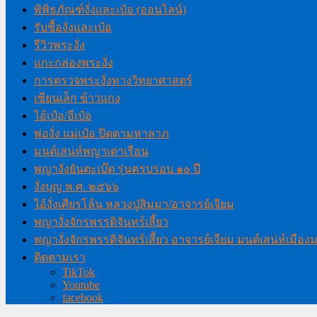
พิพิธภัณฑ์งั่งและเป๋อ (ออนไลน์)
รับซื้องั่งและเป๋อ
รีวิวพระงั่ง
แกะกล่องพระงั่ง
การตรวจพระงั่งทางวิทยาศาสตร์
เซียนเล็ก ข้าวแกง
ไอ้เป๋อ/อีเป๋อ
พ่องั่ง แม่เป๋อ ปิดตามหาลาภ
มนต์เสน่ห์พญาเต่าเรือน
พญางั่งยันตะเบ๊ด รุ่นครบรอบ ๑๐ ปี
งั่งบุญ พ.ศ. ๒๕๖๖
ไอ้งั่งเศียรโล้น หลวงปู่สิมมา/อาจารย์เจียม
พญางั่งจักรพรรดิจันทร์เสี้ยว
พญางั่งจักรพรรดิจันทร์เสี้ยว อาจารย์เจียม มนต์เสน่ห์เมือ
ติดตามเรา
TikTok
Youtube
facebook