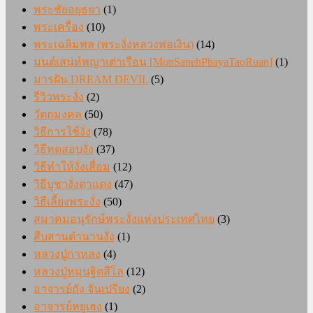
พระชัยอยุธยา
(1)
พระเครื่อง
(10)
พระเฉลิมพล (พระงั่งหลวงพ่อเงิน)
(14)
มนต์เสน่ห์พญาเต่าเรือน [MonSanehPhayaTaoRuan]
(1)
มารฝัน DREAM DEVIL
(5)
รีวิวพระงั่ง
(2)
วัตถุมงคล
(50)
วิธีการใช้งั่ง
(78)
วิธีทดสอบงั่ง
(37)
วิธีทำให้งั่งเสื่อม
(12)
วิธีบูชางั่งตาแดง
(47)
วิธีเลี้ยงพระงั่ง
(50)
สมาคมอนุรักษ์พระงั่งแห่งประเทศไทย
(3)
สืบสานตำนานงั่ง
(1)
หลวงปู่กาหลง
(4)
หลวงปู่หมุนฐิตสีโล
(12)
อาจารย์ถัง จันเปรียง
(2)
อาจารย์หยูเฮง
(1)