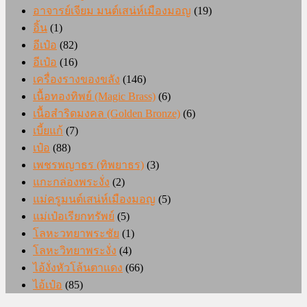
อาจารย์เจียม มนต์เสน่ห์เมืองมอญ
(19)
อิ้น
(1)
อีเป๋อ
(82)
อีเป๋อ
(16)
เครื่องรางของขลัง
(146)
เนื้อทองทิพย์ (Magic Brass)
(6)
เนื้อสำริดมงคล (Golden Bronze)
(6)
เบี้ยแก้
(7)
เป๋อ
(88)
เพชรพญาธร (ทิพยาธร)
(3)
แกะกล่องพระงั่ง
(2)
แม่ครูมนต์เสน่ห์เมืองมอญ
(5)
แม่เป๋อเรียกทรัพย์
(5)
โลหะวทยาพระชัย
(1)
โลหะวิทยาพระงั่ง
(4)
ไอ้งั่งหัวโล้นตาแดง
(66)
ไอ้เป๋อ
(85)