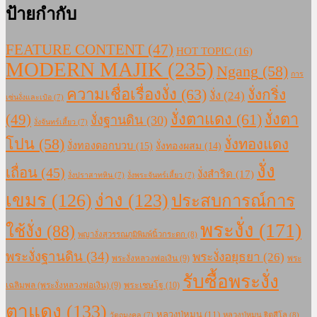
ป้ายกำกับ
FEATURE CONTENT
(47)
HOT TOPIC
(16)
MODERN MAJIK
(235)
Ngang
(58)
การ
ความเชื่อเรื่องงั่ง
(63)
งั่งกริ่ง
งั่ง
(24)
เซ่นงั่งและเป๋อ
(7)
งั่งตาแดง
(61)
(49)
งั่งตา
งั่งฐานดิน
(30)
งั่งจันทร์เสี้ยว
(7)
โปน
(58)
งั่งทองแดง
งั่งทองดอกบวบ
(15)
งั่งทองผสม
(14)
งั่ง
เถื่อน
(45)
งั่งสำริด
(17)
งั่งปราสาทหิน
(7)
งั่งพระจันทร์เสี้ยว
(7)
เขมร
(126)
ง่าง
(123)
ประสบการณ์การ
พระงั่ง
(171)
ใช้งั่ง
(88)
พญางั่งสุวรรณภูมิพิมพ์นิ้วกระดก
(8)
พระงั่งฐานดิน
(34)
พระงั่งอยุธยา
(26)
พระงั่งหลวงพ่อเงิน
(9)
พระ
รับซื้อพระงั่ง
เฉลิมพล (พระงั่งหลวงพ่อเงิน)
(9)
พระเชษโฐ
(10)
ตาแดง
(133)
หลวงปู่หมุน
(11)
หลวงปู่หมุน ฐิตสีโล
(8)
วัตถุมงคล
(7)