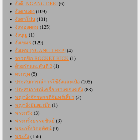
งั่งดี [NGANG DEE]
(6)
งั่งตาแดง
(109)
งั่งตาโปน
(101)
งั่งทองผสม
(125)
งั่งบุญ
(1)
งั่งเขมร
(129)
งั่งเทพ [NGANG THEP]
(4)
จรวดขิก ROCKET KICK
(1)
ด้วยรักและสันติ 2
(1)
ตะกรุด
(5)
ประสบการณ์การใช้งั่งและเป๋อ
(105)
ประสบการณ์เครื่องรางของขลัง
(83)
พญางั่งจักรพรรดิจันทร์เสี้ยว
(2)
พญางั่งยันตะเบ๊ด
(1)
พระกริ่ง
(3)
พระกริ่งธรรมขันธ์
(3)
พระกริ่งวัดสุทัศน์
(9)
พระงั่ง
(156)