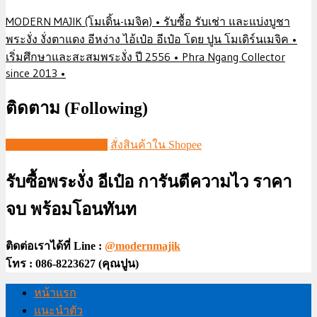
MODERN MAJIK (โมเดิ้น-เมจิค) • รับซื้อ รับเช่า และแบ่งบูชา
พระงั่ง งั่งตาแดง อีหง่าง ไอ้เป๋อ อีเป๋อ โดย ปูน โมเดิร์นเมจิค •
เริ่มศึกษาและสะสมพระงั่ง ปี 2556 • Phra Ngang Collector
since 2013 •
ติดตาม (Following)
ชมวีดีโอใน TIKTOK
สั่งสินค้าใน Shopee
รับซื้อพระงั่ง อีเป๋อ การันตีความไว ราคา
จบ พร้อมโอนทันท
ติดต่อเราได้ที่ Line :
@modernmajik
โทร : 086-8223627 (คุณปูน)
หน้าแรก
แนะนำตัว