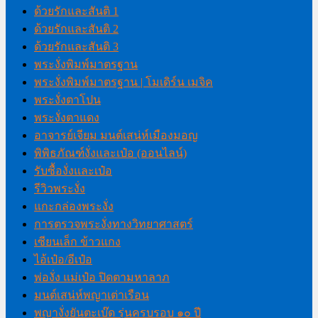
ด้วยรักและสันติ 1
ด้วยรักและสันติ 2
ด้วยรักและสันติ 3
พระงั่งพิมพ์มาตรฐาน
พระงั่งพิมพ์มาตรฐาน | โมเดิร์น เมจิค
พระงั่งตาโปน
พระงั่งตาแดง
อาจารย์เจียม มนต์เสน่ห์เมืองมอญ
พิพิธภัณฑ์งั่งและเป๋อ (ออนไลน์)
รับซื้องั่งและเป๋อ
รีวิวพระงั่ง
แกะกล่องพระงั่ง
การตรวจพระงั่งทางวิทยาศาสตร์
เซียนเล็ก ข้าวแกง
ไอ้เป๋อ/อีเป๋อ
พ่องั่ง แม่เป๋อ ปิดตามหาลาภ
มนต์เสน่ห์พญาเต่าเรือน
พญางั่งยันตะเบ๊ด รุ่นครบรอบ ๑๐ ปี