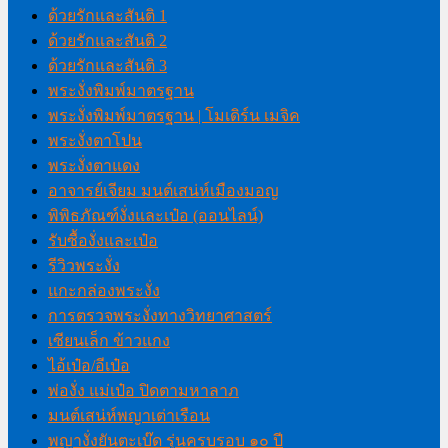
ด้วยรักและสันติ 1
ด้วยรักและสันติ 2
ด้วยรักและสันติ 3
พระงั่งพิมพ์มาตรฐาน
พระงั่งพิมพ์มาตรฐาน | โมเดิร์น เมจิค
พระงั่งตาโปน
พระงั่งตาแดง
อาจารย์เจียม มนต์เสน่ห์เมืองมอญ
พิพิธภัณฑ์งั่งและเป๋อ (ออนไลน์)
รับซื้องั่งและเป๋อ
รีวิวพระงั่ง
แกะกล่องพระงั่ง
การตรวจพระงั่งทางวิทยาศาสตร์
เซียนเล็ก ข้าวแกง
ไอ้เป๋อ/อีเป๋อ
พ่องั่ง แม่เป๋อ ปิดตามหาลาภ
มนต์เสน่ห์พญาเต่าเรือน
พญางั่งยันตะเบ๊ด รุ่นครบรอบ ๑๐ ปี