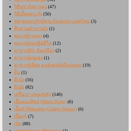
วิธีบูชางั่งตาแดง
(47)
วิธีเลี้ยงพระงั่ง
(50)
สมาคมอนุรักษ์พระงั่งแห่งประเทศไทย
(3)
สืบสานตำนานงั่ง
(1)
หลวงปู่กาหลง
(4)
หลวงปู่หมุนฐิตสีโล
(12)
อาจารย์ถัง จันเปรียง
(2)
อาจารย์หยูเฮง
(1)
อาจารย์เจียม มนต์เสน่ห์เมืองมอญ
(19)
อิ้น
(1)
อีเป๋อ
(16)
อีเป๋อ
(82)
เครื่องรางของขลัง
(146)
เนื้อทองทิพย์ (Magic Brass)
(6)
เนื้อสำริดมงคล (Golden Bronze)
(6)
เบี้ยแก้
(7)
เป๋อ
(88)
เพชรพญาธร (ทิพยาธร)
(3)