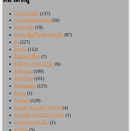
HOT TOPIC
(137)
การเซ่นงั่งและเป๋อ
(26)
ข้อห้ามงั่ง
(19)
ความเชื่อเรื่องงั่งและเป๋อ
(87)
งั่ง
(227)
งั่งกริ่ง
(112)
งั่งจันทร์เสี้ยว
(7)
งั่งดี [NGANG DEE]
(6)
งั่งตาแดง
(109)
งั่งตาโปน
(101)
งั่งทองผสม
(125)
งั่งบุญ
(1)
งั่งเขมร
(129)
งั่งเทพ [NGANG THEP]
(4)
จรวดขิก ROCKET KICK
(1)
ด้วยรักและสันติ 2
(1)
ตะกรุด
(5)