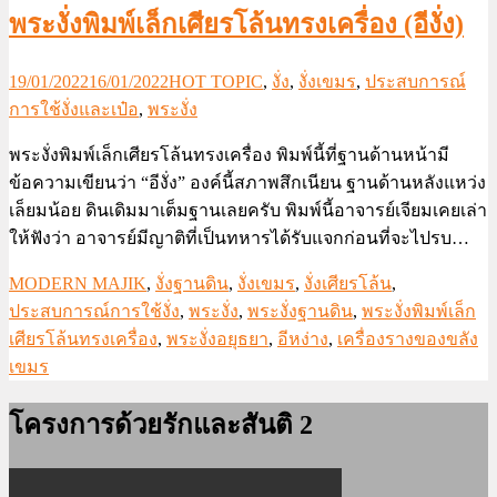
พระงั่งพิมพ์เล็กเศียรโล้นทรงเครื่อง (อีงั่ง)
19/01/2022
16/01/2022
HOT TOPIC
,
งั่ง
,
งั่งเขมร
,
ประสบการณ์
การใช้งั่งและเป๋อ
,
พระงั่ง
พระงั่งพิมพ์เล็กเศียรโล้นทรงเครื่อง พิมพ์นี้ที่ฐานด้านหน้ามี
ข้อความเขียนว่า “อีงั่ง” องค์นี้สภาพสึกเนียน ฐานด้านหลังแหว่ง
เล็ยมน้อย ดินเดิมมาเต็มฐานเลยครับ พิมพ์นี้อาจารย์เจียมเคยเล่า
ให้ฟังว่า อาจารย์มีญาติที่เป็นทหารได้รับแจกก่อนที่จะไปรบ…
MODERN MAJIK
,
งั่งฐานดิน
,
งั่งเขมร
,
งั่งเศียรโล้น
,
ประสบการณ์การใช้งั่ง
,
พระงั่ง
,
พระงั่งฐานดิน
,
พระงั่งพิมพ์เล็ก
เศียรโล้นทรงเครื่อง
,
พระงั่งอยุธยา
,
อีหง่าง
,
เครื่องรางของขลัง
เขมร
โครงการด้วยรักและสันติ 2