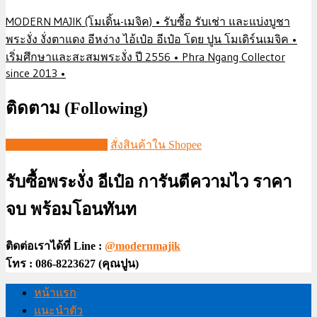
MODERN MAJIK (โมเดิ้น-เมจิค) • รับซื้อ รับเช่า และแบ่งบูชา
พระงั่ง งั่งตาแดง อีหง่าง ไอ้เป๋อ อีเป๋อ โดย ปูน โมเดิร์นเมจิค •
เริ่มศึกษาและสะสมพระงั่ง ปี 2556 • Phra Ngang Collector
since 2013 •
ติดตาม (Following)
ชมวีดีโอใน TIKTOK
สั่งสินค้าใน Shopee
รับซื้อพระงั่ง อีเป๋อ การันตีความไว ราคา
จบ พร้อมโอนทันท
ติดต่อเราได้ที่ Line :
@modernmajik
โทร : 086-8223627 (คุณปูน)
หน้าแรก
แนะนำตัว