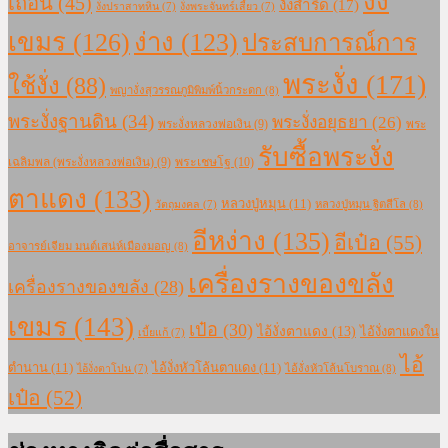
งั่ง
เถื่อน
(45)
งั่งสำริด
(17)
งั่งปราสาทหิน
(7)
งั่งพระจันทร์เสี้ยว
(7)
เขมร
(126)
ง่าง
(123)
ประสบการณ์การ
พระงั่ง
(171)
ใช้งั่ง
(88)
พญางั่งสุวรรณภูมิพิมพ์นิ้วกระดก
(8)
พระงั่งฐานดิน
(34)
พระงั่งอยุธยา
(26)
พระงั่งหลวงพ่อเงิน
(9)
พระ
รับซื้อพระงั่ง
เฉลิมพล (พระงั่งหลวงพ่อเงิน)
(9)
พระเชษโฐ
(10)
ตาแดง
(133)
หลวงปู่หมุน
(11)
หลวงปู่หมุน ฐิตสีโล
(8)
วัตถุมงคล
(7)
อีหง่าง
(135)
อีเป๋อ
(55)
อาจารย์เจียม มนต์เสน่ห์เมืองมอญ
(8)
เครื่องรางของขลัง
เครื่องรางของขลัง
(28)
เขมร
(143)
เป๋อ
(30)
ไอ้งั่งตาแดง
(13)
ไอ้งั่งตาแดงใน
เบี้ยแก้
(7)
ไอ้
ตำนาน
(11)
ไอ้งั่งหัวโล้นตาแดง
(11)
ไอ้งั่งหัวโล้นโบราณ
(8)
ไอ้งั่งตาโปน
(7)
เป๋อ
(52)