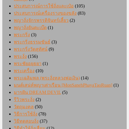
ประสบการณ์การใช้งั่งและเป๋อ
(105)
ประสบการณ์เครื่องรางของขลัง
(83)
พญางั่งจักรพรรดิจันทร์เสี้ยว
(2)
พญางั่งยันตะเบ๊ด
(1)
พระกริ่ง
(3)
พระกริ่งธรรมขันธ์
(3)
พระกริ่งวัดสุทัศน์
(9)
พระงั่ง
(156)
พระชัยอยุธยา
(1)
พระเครื่อง
(10)
พระเฉลิมพล (พระงั่งหลวงพ่อเงิน)
(14)
มนต์เสน่ห์พญาเต่าเรือน [MonSanehPhayaTaoRuan]
(1)
มารฝัน DREAM DEVIL
(5)
รีวิวพระงั่ง
(2)
วัตถุมงคล
(50)
วิธีการใช้งั่ง
(78)
วิธีทดสอบงั่ง
(37)
วิธีทำให้งั่งเสื่อม
(12)