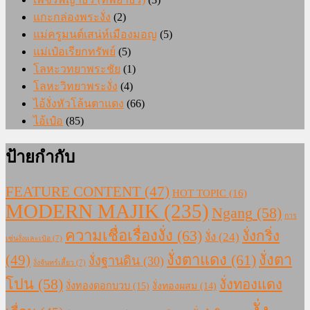
แกะกล่องพระงั่ง
(2)
แม่ครูมนต์เสน่ห์เมืองมอญ
(5)
แม่เป๋อเรียกทรัพย์
(5)
โลหะวทยาพระชัย
(1)
โลหะวิทยาพระงั่ง
(4)
ไอ้งั่งหัวโล้นตาแดง
(66)
ไอ้เป๋อ
(85)
ป้ายกำกับ
FEATURE CONTENT
(47)
HOT TOPIC
(16)
MODERN MAJIK
(235)
Ngang
(58)
การ
ความเชื่อเรื่องงั่ง
(63)
งั่งกริ่ง
งั่ง
(24)
เซ่นงั่งและเป๋อ
(7)
งั่งตาแดง
(61)
(49)
งั่งตา
งั่งฐานดิน
(30)
งั่งจันทร์เสี้ยว
(7)
โปน
(58)
งั่งทองแดง
งั่งทองดอกบวบ
(15)
งั่งทองผสม
(14)