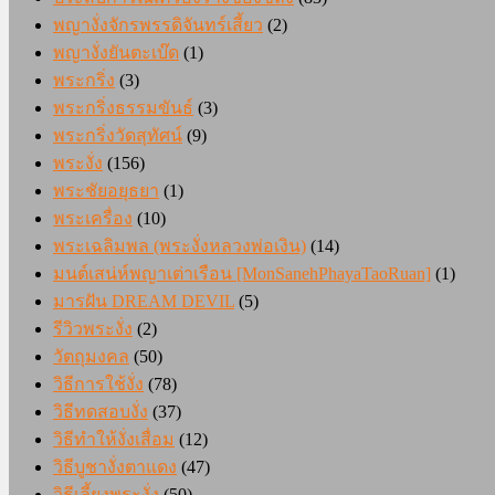
พญางั่งจักรพรรดิจันทร์เสี้ยว
(2)
พญางั่งยันตะเบ๊ด
(1)
พระกริ่ง
(3)
พระกริ่งธรรมขันธ์
(3)
พระกริ่งวัดสุทัศน์
(9)
พระงั่ง
(156)
พระชัยอยุธยา
(1)
พระเครื่อง
(10)
พระเฉลิมพล (พระงั่งหลวงพ่อเงิน)
(14)
มนต์เสน่ห์พญาเต่าเรือน [MonSanehPhayaTaoRuan]
(1)
มารฝัน DREAM DEVIL
(5)
รีวิวพระงั่ง
(2)
วัตถุมงคล
(50)
วิธีการใช้งั่ง
(78)
วิธีทดสอบงั่ง
(37)
วิธีทำให้งั่งเสื่อม
(12)
วิธีบูชางั่งตาแดง
(47)
วิธีเลี้ยงพระงั่ง
(50)