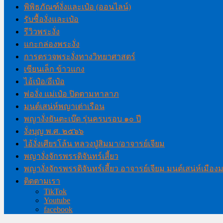
พิพิธภัณฑ์งั่งและเป๋อ (ออนไลน์)
รับซื้องั่งและเป๋อ
รีวิวพระงั่ง
แกะกล่องพระงั่ง
การตรวจพระงั่งทางวิทยาศาสตร์
เซียนเล็ก ข้าวแกง
ไอ้เป๋อ/อีเป๋อ
พ่องั่ง แม่เป๋อ ปิดตามหาลาภ
มนต์เสน่ห์พญาเต่าเรือน
พญางั่งยันตะเบ๊ด รุ่นครบรอบ ๑๐ ปี
งั่งบุญ พ.ศ. ๒๕๖๖
ไอ้งั่งเศียรโล้น หลวงปู่สิมมา/อาจารย์เจียม
พญางั่งจักรพรรดิจันทร์เสี้ยว
พญางั่งจักรพรรดิจันทร์เสี้ยว อาจารย์เจียม มนต์เสน่ห์เมือ
ติดตามเรา
TikTok
Youtube
facebook