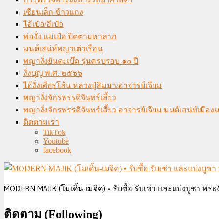
เซียนเล็ก ข้าวแกง
ไอ้เป๋อ/อีเป๋อ
พ่องั่ง แม่เป๋อ ปิดตามหาลาภ
มนต์เสน่ห์พญาเต่าเรือน
พญางั่งยันตะเบ๊ด รุ่นครบรอบ ๑๐ ปี
งั่งบุญ พ.ศ. ๒๕๖๖
ไอ้งั่งเศียรโล้น หลวงปู่สิมมา/อาจารย์เจียม
พญางั่งจักรพรรดิจันทร์เสี้ยว
พญางั่งจักรพรรดิจันทร์เสี้ยว อาจารย์เจียม มนต์เสน่ห์เมือ
ติดตามเรา
TikTok
Youtube
facebook
MODERN MAJIK (โมเดิ้น-เมจิค) • รับซื้อ รับเช่า และแบ่งบูชา พระงั
ติดตาม (Following)