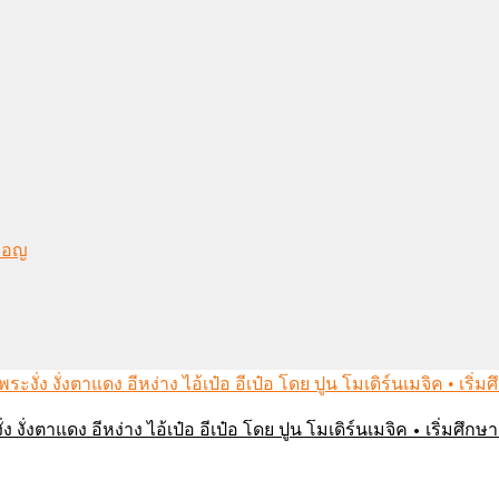
งมอญ
่ง งั่งตาแดง อีหง่าง ไอ้เป๋อ อีเป๋อ โดย ปูน โมเดิร์นเมจิค • เริ่มศ