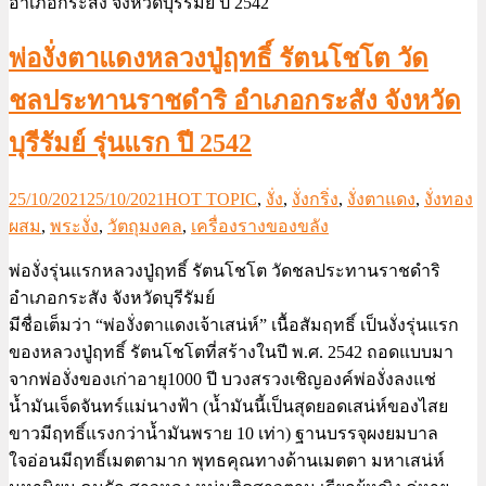
พ่องั่งตาแดงหลวงปู่ฤทธิ์ รัตนโชโต วัด
ชลประทานราชดำริ อำเภอกระสัง จังหวัด
บุรีรัมย์ รุ่นแรก ปี 2542
25/10/2021
25/10/2021
HOT TOPIC
,
งั่ง
,
งั่งกริ่ง
,
งั่งตาแดง
,
งั่งทอง
ผสม
,
พระงั่ง
,
วัตถุมงคล
,
เครื่องรางของขลัง
พ่องั่งรุ่นแรกหลวงปู่ฤทธิ์ รัตนโชโต วัดชลประทานราชดำริ
อำเภอกระสัง จังหวัดบุรีรัมย์
มีชื่อเต็มว่า “พ่องั่งตาแดงเจ้าเสน่ห์” เนื้อสัมฤทธิ์ เป็นงั่งรุ่นแรก
ของหลวงปู่ฤทธิ์ รัตนโชโตที่สร้างในปี พ.ศ. 2542 ถอดแบบมา
จากพ่องั่งของเก่าอายุ1000 ปี บวงสรวงเชิญองค์พ่องั่งลงแช่
น้ำมันเจ็ดจันทร์แม่นางฟ้า (น้ำมันนี้เป็นสุดยอดเสน่ห์ของไสย
ขาวมีฤทธิ์แรงกว่าน้ำมันพราย 10 เท่า) ฐานบรรจุผงยมบาล
ใจอ่อนมีฤทธิ์เมตตามาก พุทธคุณทางด้านเมตตา มหาเสน่ห์