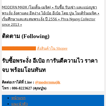
MODERN MAJIK (โมเดิ้น-เมจิค) • รับซื้อ รับเช่า และแบ่งบูชา
พระงั่ง งั่งตาแดง อีหง่าง ไอ้เป๋อ อีเป๋อ โดย ปูน โมเดิร์นเมจิค •
เริ่มศึกษาและสะสมพระงั่ง ปี 2556 • Phra Ngang Collector
since 2013 •
ติดตาม (Following)
ชมวีดีโอใน TIKTOK
สั่งสินค้าใน Shopee
รับซื้อพระงั่ง อีเป๋อ การันตีความไว ราคา
จบ พร้อมโอนทันท
ติดต่อเราได้ที่ Line :
@modernmajik
โทร : 086-8223627 (คุณปูน)
หน้าแรก
แนะนำตัว