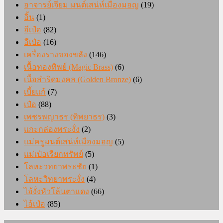
อาจารย์เจียม มนต์เสน่ห์เมืองมอญ
(19)
อิ้น
(1)
อีเป๋อ
(82)
อีเป๋อ
(16)
เครื่องรางของขลัง
(146)
เนื้อทองทิพย์ (Magic Brass)
(6)
เนื้อสำริดมงคล (Golden Bronze)
(6)
เบี้ยแก้
(7)
เป๋อ
(88)
เพชรพญาธร (ทิพยาธร)
(3)
แกะกล่องพระงั่ง
(2)
แม่ครูมนต์เสน่ห์เมืองมอญ
(5)
แม่เป๋อเรียกทรัพย์
(5)
โลหะวทยาพระชัย
(1)
โลหะวิทยาพระงั่ง
(4)
ไอ้งั่งหัวโล้นตาแดง
(66)
ไอ้เป๋อ
(85)