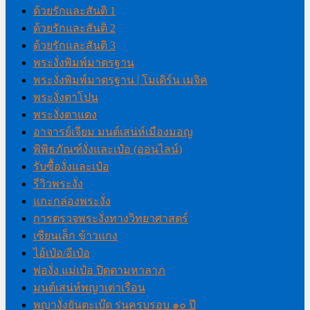
ด้วยรักและสันติ 1
ด้วยรักและสันติ 2
ด้วยรักและสันติ 3
พระงั่งพิมพ์มาตรฐาน
พระงั่งพิมพ์มาตรฐาน | โมเดิร์น เมจิค
พระงั่งตาโปน
พระงั่งตาแดง
อาจารย์เจียม มนต์เสน่ห์เมืองมอญ
พิพิธภัณฑ์งั่งและเป๋อ (ออนไลน์)
รับซื้องั่งและเป๋อ
รีวิวพระงั่ง
แกะกล่องพระงั่ง
การตรวจพระงั่งทางวิทยาศาสตร์
เซียนเล็ก ข้าวแกง
ไอ้เป๋อ/อีเป๋อ
พ่องั่ง แม่เป๋อ ปิดตามหาลาภ
มนต์เสน่ห์พญาเต่าเรือน
พญางั่งยันตะเบ๊ด รุ่นครบรอบ ๑๐ ปี