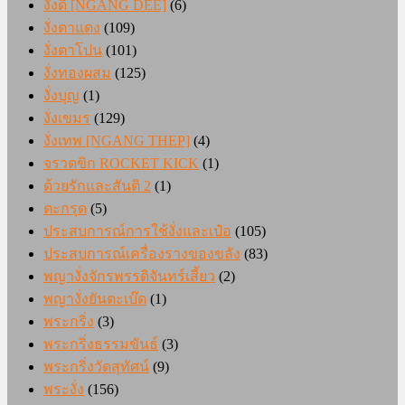
งั่งดี [NGANG DEE]
(6)
งั่งตาแดง
(109)
งั่งตาโปน
(101)
งั่งทองผสม
(125)
งั่งบุญ
(1)
งั่งเขมร
(129)
งั่งเทพ [NGANG THEP]
(4)
จรวดขิก ROCKET KICK
(1)
ด้วยรักและสันติ 2
(1)
ตะกรุด
(5)
ประสบการณ์การใช้งั่งและเป๋อ
(105)
ประสบการณ์เครื่องรางของขลัง
(83)
พญางั่งจักรพรรดิจันทร์เสี้ยว
(2)
พญางั่งยันตะเบ๊ด
(1)
พระกริ่ง
(3)
พระกริ่งธรรมขันธ์
(3)
พระกริ่งวัดสุทัศน์
(9)
พระงั่ง
(156)