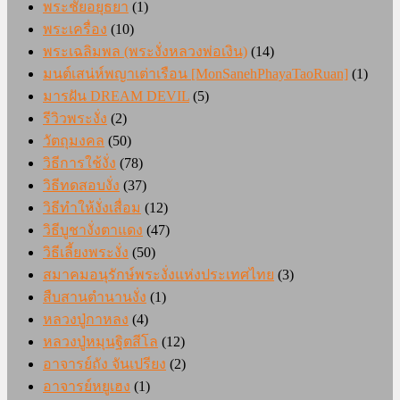
พระชัยอยุธยา
(1)
พระเครื่อง
(10)
พระเฉลิมพล (พระงั่งหลวงพ่อเงิน)
(14)
มนต์เสน่ห์พญาเต่าเรือน [MonSanehPhayaTaoRuan]
(1)
มารฝัน DREAM DEVIL
(5)
รีวิวพระงั่ง
(2)
วัตถุมงคล
(50)
วิธีการใช้งั่ง
(78)
วิธีทดสอบงั่ง
(37)
วิธีทำให้งั่งเสื่อม
(12)
วิธีบูชางั่งตาแดง
(47)
วิธีเลี้ยงพระงั่ง
(50)
สมาคมอนุรักษ์พระงั่งแห่งประเทศไทย
(3)
สืบสานตำนานงั่ง
(1)
หลวงปู่กาหลง
(4)
หลวงปู่หมุนฐิตสีโล
(12)
อาจารย์ถัง จันเปรียง
(2)
อาจารย์หยูเฮง
(1)