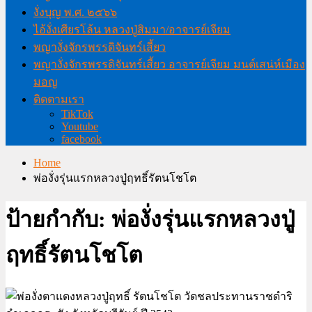
งั่งบุญ พ.ศ. ๒๕๖๖
ไอ้งั่งเศียรโล้น หลวงปู่สิมมา/อาจารย์เจียม
พญางั่งจักรพรรดิจันทร์เสี้ยว
พญางั่งจักรพรรดิจันทร์เสี้ยว อาจารย์เจียม มนต์เสน่ห์เมือง
มอญ
ติดตามเรา
TikTok
Youtube
facebook
Home
พ่องั่งรุ่นแรกหลวงปู่ฤทธิ์รัตนโชโต
ป้ายกำกับ:
พ่องั่งรุ่นแรกหลวงปู่
ฤทธิ์รัตนโชโต