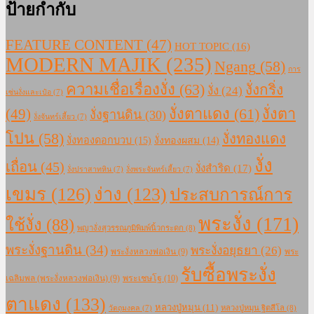
ป้ายกำกับ
FEATURE CONTENT
(47)
HOT TOPIC
(16)
MODERN MAJIK
(235)
Ngang
(58)
การ
ความเชื่อเรื่องงั่ง
(63)
งั่งกริ่ง
งั่ง
(24)
เซ่นงั่งและเป๋อ
(7)
งั่งตาแดง
(61)
(49)
งั่งตา
งั่งฐานดิน
(30)
งั่งจันทร์เสี้ยว
(7)
โปน
(58)
งั่งทองแดง
งั่งทองดอกบวบ
(15)
งั่งทองผสม
(14)
งั่ง
เถื่อน
(45)
งั่งสำริด
(17)
งั่งปราสาทหิน
(7)
งั่งพระจันทร์เสี้ยว
(7)
เขมร
(126)
ง่าง
(123)
ประสบการณ์การ
พระงั่ง
(171)
ใช้งั่ง
(88)
พญางั่งสุวรรณภูมิพิมพ์นิ้วกระดก
(8)
พระงั่งฐานดิน
(34)
พระงั่งอยุธยา
(26)
พระงั่งหลวงพ่อเงิน
(9)
พระ
รับซื้อพระงั่ง
เฉลิมพล (พระงั่งหลวงพ่อเงิน)
(9)
พระเชษโฐ
(10)
ตาแดง
(133)
หลวงปู่หมุน
(11)
หลวงปู่หมุน ฐิตสีโล
(8)
วัตถุมงคล
(7)