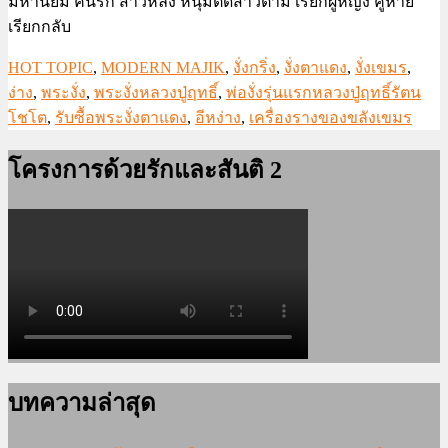
มหานิยม คนรัก สาวหลง หนุ่มติดสาวตาม เรียกผู้หญิง คู่หาย
เรียกกลับ
HOT TOPIC
,
MODERN MAJIK
,
งั่งกริ่ง
,
งั่งตาแดง
,
งั่งเขมร
,
ง่าง
,
พระงั่ง
,
พระงั่งหลวงปู่ฤทธิ์
,
พ่องั่งรุ่นแรกหลวงปู่ฤทธิ์รัตน
โชโต
,
รับซื้อพระงั่งตาแดง
,
อีหง่าง
,
เครื่องรางของขลังเขมร
โครงการด้วยรักและสันติ 2
บทความล่าสุด