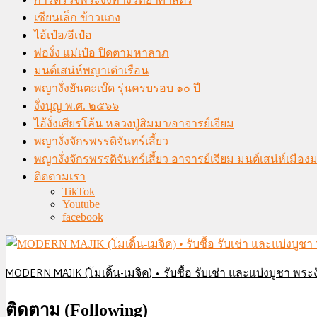
เซียนเล็ก ข้าวแกง
ไอ้เป๋อ/อีเป๋อ
พ่องั่ง แม่เป๋อ ปิดตามหาลาภ
มนต์เสน่ห์พญาเต่าเรือน
พญางั่งยันตะเบ๊ด รุ่นครบรอบ ๑๐ ปี
งั่งบุญ พ.ศ. ๒๕๖๖
ไอ้งั่งเศียรโล้น หลวงปู่สิมมา/อาจารย์เจียม
พญางั่งจักรพรรดิจันทร์เสี้ยว
พญางั่งจักรพรรดิจันทร์เสี้ยว อาจารย์เจียม มนต์เสน่ห์เมือ
ติดตามเรา
TikTok
Youtube
facebook
MODERN MAJIK (โมเดิ้น-เมจิค) • รับซื้อ รับเช่า และแบ่งบูชา พระงั
ติดตาม (Following)