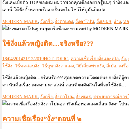
งั่งและเป๋อตัว TOP ของผม ผมว่าพวกคุณต้องอยากรู้แน่ๆ ว่างั่งและ
เล่านี่ ให้ฟังตั้งหลายเรื่อง ครั้นจะไม่โชว์ให้ดูมันก็แปล…
MODERN MAJIK
,
งั่งกริ่ง
,
งั่งตาแดง
,
งั่งตาโปน
,
งั่งเขมร
,
ง่าง
,
ทอ
ใช้งั่งแล้วหญิงติด…จริงหรือ???
18/04/2014
21/12/2019
HOT TOPIC
,
ความเชื่อเรื่องงั่งและเป๋อ
,
งั่ง
,
ใช้งั่ง
,
วิธีทดสอบงั่ง
,
วิธีบูชางั่งตาแดง
,
วิธีเลี้ยงพระงั่ง
,
อีเป๋อ
,
เครื
ใช้งั่งแล้วหญิงติด…จริงหรือ??? สุดยอดความโดดเด่นของงั่งที่ผู
ตา นั่นคือเรื่อง เมตตามหาสเน่ห์ ตอนที่ผมตัดสินใจที่จะใช้งั่งนั…
MODERN MAJIK
,
งั่งกริ่ง
,
งั่งตาโปน
,
งั่งเขมร
,
ประสบการณ์การใช้
ความเชื่อเรื่อง”งั่ง”ตอนที่ ๒