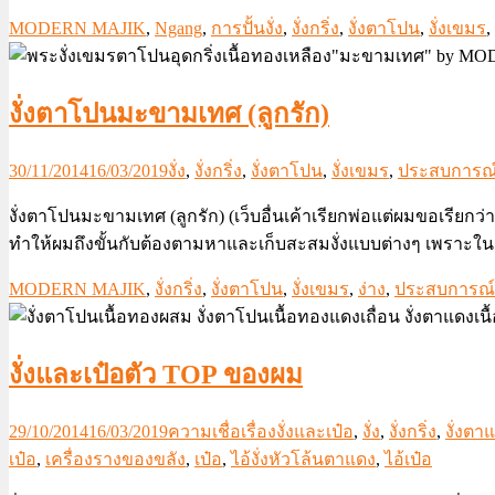
MODERN MAJIK
,
Ngang
,
การปั้นงั่ง
,
งั่งกริ่ง
,
งั่งตาโปน
,
งั่งเขมร
,
งั่งตาโปนมะขามเทศ (ลูกรัก)
30/11/2014
16/03/2019
งั่ง
,
งั่งกริ่ง
,
งั่งตาโปน
,
งั่งเขมร
,
ประสบการณ์ก
งั่งตาโปนมะขามเทศ (ลูกรัก) (เว็บอื่นเค้าเรียกพ่อแต่ผมขอเรีย
ทำให้ผมถึงขั้นกับต้องตามหาและเก็บสะสมงั่งแบบต่างๆ เพราะในค
MODERN MAJIK
,
งั่งกริ่ง
,
งั่งตาโปน
,
งั่งเขมร
,
ง่าง
,
ประสบการณ์ก
งั่งและเป๋อตัว TOP ของผม
29/10/2014
16/03/2019
ความเชื่อเรื่องงั่งและเป๋อ
,
งั่ง
,
งั่งกริ่ง
,
งั่งตา
เป๋อ
,
เครื่องรางของขลัง
,
เป๋อ
,
ไอ้งั่งหัวโล้นตาแดง
,
ไอ้เป๋อ