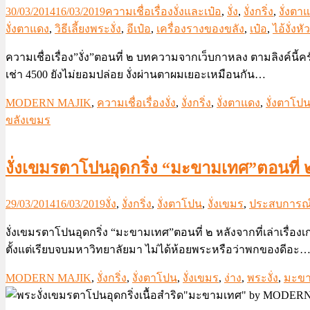
30/03/2014
16/03/2019
ความเชื่อเรื่องงั่งและเป๋อ
,
งั่ง
,
งั่งกริ่ง
,
งั่งตา
งั่งตาแดง
,
วิธีเลี้ยงพระงั่ง
,
อีเป๋อ
,
เครื่องรางของขลัง
,
เป๋อ
,
ไอ้งั่ง
ความเชื่อเรื่อง”งั่ง”ตอนที่ ๒ บทความจากเว็บกาหลง ตามลิงค์นี้ค
เช่า 4500 ยังไม่ยอมปล่อย งั่งผ่านตาผมเยอะเหมือนกัน…
MODERN MAJIK
,
ความเชื่อเรื่องงั่ง
,
งั่งกริ่ง
,
งั่งตาแดง
,
งั่งตาโป
ขลังเขมร
งั่งเขมรตาโปนอุดกริ่ง “มะขามเทศ”ตอนที่ 
29/03/2014
16/03/2019
งั่ง
,
งั่งกริ่ง
,
งั่งตาโปน
,
งั่งเขมร
,
ประสบการณ์ก
งั่งเขมรตาโปนอุดกริ่ง “มะขามเทศ”ตอนที่ ๒ หลังจากที่เล่าเรื่อง
ตั้งแต่เรียบจบมหาวิทยาลัยมา ไม่ได้ห้อยพระหรือว่าพกของดีอะ
MODERN MAJIK
,
งั่งกริ่ง
,
งั่งตาโปน
,
งั่งเขมร
,
ง่าง
,
พระงั่ง
,
มะข