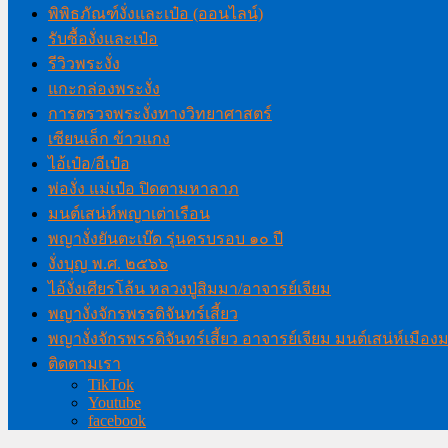
พิพิธภัณฑ์งั่งและเป๋อ (ออนไลน์)
รับซื้องั่งและเป๋อ
รีวิวพระงั่ง
แกะกล่องพระงั่ง
การตรวจพระงั่งทางวิทยาศาสตร์
เซียนเล็ก ข้าวแกง
ไอ้เป๋อ/อีเป๋อ
พ่องั่ง แม่เป๋อ ปิดตามหาลาภ
มนต์เสน่ห์พญาเต่าเรือน
พญางั่งยันตะเบ๊ด รุ่นครบรอบ ๑๐ ปี
งั่งบุญ พ.ศ. ๒๕๖๖
ไอ้งั่งเศียรโล้น หลวงปู่สิมมา/อาจารย์เจียม
พญางั่งจักรพรรดิจันทร์เสี้ยว
พญางั่งจักรพรรดิจันทร์เสี้ยว อาจารย์เจียม มนต์เสน่ห์เมือ
ติดตามเรา
TikTok
Youtube
facebook