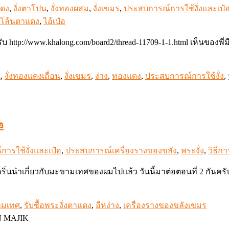
แดง
,
งั่งตาโปน
,
งั่งทองผสม
,
งั่งเขมร
,
ประสบการณ์การใช้งั่งและเป๋
หัวโล้นตาแดง
,
ไอ้เป๋อ
รับ http://www.khalong.com/board2/thread-11709-1-1.html เห็นของพ
น
,
งั่งทองแดงเถื่อน
,
งั่งเขมร
,
ง่าง
,
ทองแดง
,
ประสบการณ์การใช้งั่ง
,
๒
ารใช้งั่งและเป๋อ
,
ประสบการณ์เครื่องรางของขลัง
,
พระงั่ง
,
วิธีการ
เกริ่นนำเกี่ยวกับมะขามเทศของผมไปแล้ว วันนี้มาต่อตอนที่ 2 กันคร
…
ามเทศ
,
รับซื้อพระงั่งตาแดง
,
อีหง่าง
,
เครื่องรางของขลังเขมร