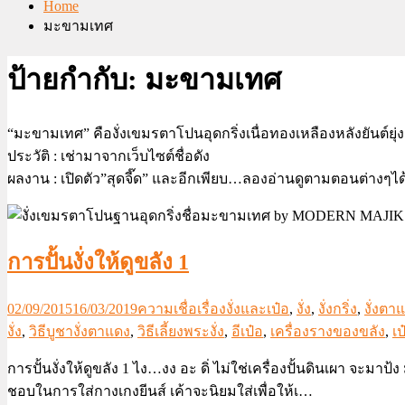
Home
มะขามเทศ
ป้ายกำกับ:
มะขามเทศ
“มะขามเทศ” คืองั่งเขมรตาโปนอุดกริ่งเนื่อทองเหลืองหลังยันต์ยุ่ง
ประวัติ : เช่ามาจากเว็บไซต์ชื่อดัง
ผลงาน : เปิดตัว”สุดจี๊ด” และอีกเพียบ…ลองอ่านดูตามตอนต่างๆได
การปั้นงั่งให้ดูขลัง 1
02/09/2015
16/03/2019
ความเชื่อเรื่องงั่งและเป๋อ
,
งั่ง
,
งั่งกริ่ง
,
งั่งตา
งั่ง
,
วิธีบูชางั่งตาแดง
,
วิธีเลี้ยงพระงั่ง
,
อีเป๋อ
,
เครื่องรางของขลัง
,
เป
การปั้นงั่งให้ดูขลัง 1 ไง…งง อะ ดิ่ ไม่ใช่เครื่องปั้นดินเผา จะมาป้
ชอบในการใส่กางเกงยีนส์ เค้าจะนิยมใส่เพื่อให้เ…