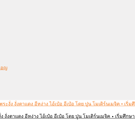
งมอญ
่ง งั่งตาแดง อีหง่าง ไอ้เป๋อ อีเป๋อ โดย ปูน โมเดิร์นเมจิค • เริ่มศ