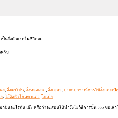
 เป็นงั่งตัวแรกในชีวิตผม
้ครับ
แดง
,
งั่งตาโปน
,
งั่งทองผสม
,
งั่งเขมร
,
ประสบการณ์การใช้งั่งและเป๋
๋อ
,
ไอ้งั่งหัวโล้นตาแดง
,
ไอ้เป๋อ
ง มาปั้นอะไรกัน เอ๊ะ หรือว่าจะสอนให้ทำงั่งโยวิธีการปั้น 555 ขอเล่าใ