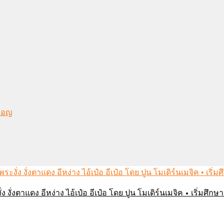
งมอญ
่ง งั่งตาแดง อีหง่าง ไอ้เป๋อ อีเป๋อ โดย ปูน โมเดิร์นเมจิค • เริ่มศ