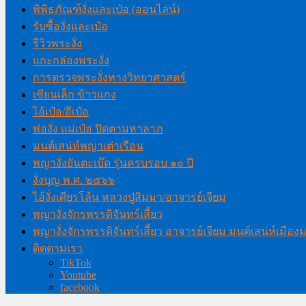
พิพิธภัณฑ์งั่งและเป๋อ (ออนไลน์)
รับซื้องั่งและเป๋อ
รีวิวพระงั่ง
แกะกล่องพระงั่ง
การตรวจพระงั่งทางวิทยาศาสตร์
เซียนเล็ก ข้าวแกง
ไอ้เป๋อ/อีเป๋อ
พ่องั่ง แม่เป๋อ ปิดตามหาลาภ
มนต์เสน่ห์พญาเต่าเรือน
พญางั่งยันตะเบ๊ด รุ่นครบรอบ ๑๐ ปี
งั่งบุญ พ.ศ. ๒๕๖๖
ไอ้งั่งเศียรโล้น หลวงปู่สิมมา/อาจารย์เจียม
พญางั่งจักรพรรดิจันทร์เสี้ยว
พญางั่งจักรพรรดิจันทร์เสี้ยว อาจารย์เจียม มนต์เสน่ห์เมือ
ติดตามเรา
TikTok
Youtube
facebook