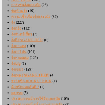
การเซ่นงั่งและเป๋อ
(26)
ข้อห้ามงั่ง
(19)
ความเชื่อเรื่องงั่งและเป๋อ
(87)
งั่ง
(227)
งั่งกริ่ง
(112)
งั่งจันทร์เสี้ยว
(7)
งั่งดี [NGANG DEE]
(6)
งั่งตาแดง
(109)
งั่งตาโปน
(101)
งั่งทองผสม
(125)
งั่งบุญ
(1)
งั่งเขมร
(129)
งั่งเทพ [NGANG THEP]
(4)
จรวดขิก ROCKET KICK
(1)
ด้วยรักและสันติ 2
(1)
ตะกรุด
(5)
ประสบการณ์การใช้งั่งและเป๋อ
(105)
ประสบการณ์เครื่องรางของขลัง
(83)