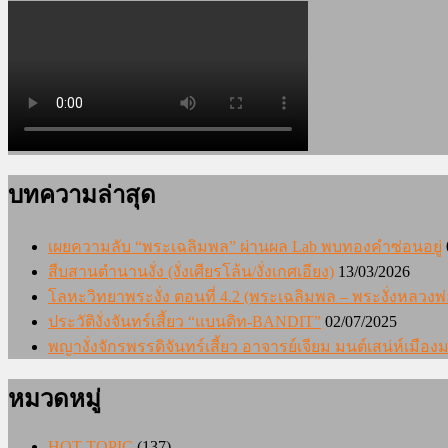
บทความล่าสุด
เผยความลับ “พระเฉลิมพล” ผ่านผล Lab พบทองคำซ่อนอยู่
สืบสานตำนานงั่ง (งั่งเศียรโล้น/งั่งเกศเอียง)
13/03/2026
โลหะวิทยาพระงั่ง ตอนที่ 4.2 (พระเฉลิมพล – พระงั่งหลวงพ่
ประวัติงั่งจันทร์เสี้ยว “แบนดิท-BANDIT”
02/07/2025
พญางั่งจักรพรรดิจันทร์เสี้ยว อาจารย์เจียม มนต์เสน่ห์เมื
หมวดหมู่
HOT TOPIC
(137)