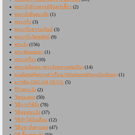
พญางั่งจักรพรรดิจันทร์เสี้ยว
(2)
พญางั่งยันตะเบ๊ด
(1)
พระกริ่ง
(3)
พระกริ่งธรรมขันธ์
(3)
พระกริ่งวัดสุทัศน์
(9)
พระงั่ง
(156)
พระชัยอยุธยา
(1)
พระเครื่อง
(10)
พระเฉลิมพล (พระงั่งหลวงพ่อเงิน)
(14)
มนต์เสน่ห์พญาเต่าเรือน [MonSanehPhayaTaoRuan]
(1)
มารฝัน DREAM DEVIL
(5)
รีวิวพระงั่ง
(2)
วัตถุมงคล
(50)
วิธีการใช้งั่ง
(78)
วิธีทดสอบงั่ง
(37)
วิธีทำให้งั่งเสื่อม
(12)
วิธีบูชางั่งตาแดง
(47)
วิธีเลี้ยงพระงั่ง
(50)