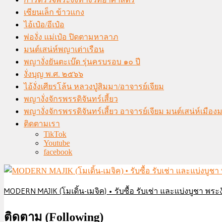
เซียนเล็ก ข้าวแกง
ไอ้เป๋อ/อีเป๋อ
พ่องั่ง แม่เป๋อ ปิดตามหาลาภ
มนต์เสน่ห์พญาเต่าเรือน
พญางั่งยันตะเบ๊ด รุ่นครบรอบ ๑๐ ปี
งั่งบุญ พ.ศ. ๒๕๖๖
ไอ้งั่งเศียรโล้น หลวงปู่สิมมา/อาจารย์เจียม
พญางั่งจักรพรรดิจันทร์เสี้ยว
พญางั่งจักรพรรดิจันทร์เสี้ยว อาจารย์เจียม มนต์เสน่ห์เมือ
ติดตามเรา
TikTok
Youtube
facebook
MODERN MAJIK (โมเดิ้น-เมจิค) • รับซื้อ รับเช่า และแบ่งบูชา พระงั
ติดตาม (Following)