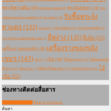
พระงั่งฐานดิน
(34)
พระงั่งอยุธยา
(26)
พระงั่งหลวงพ่อเงิน
(9)
พระ
รับซื้อพระงั่ง
เฉลิมพล (พระงั่งหลวงพ่อเงิน)
(9)
พระเชษโฐ
(10)
ตาแดง
(133)
หลวงปู่หมุน
(11)
หลวงปู่หมุน ฐิตสีโล
(8)
วัตถุมงคล
(7)
อีหง่าง
(135)
อีเป๋อ
(55)
อาจารย์เจียม มนต์เสน่ห์เมืองมอญ
(8)
เครื่องรางของขลัง
เครื่องรางของขลัง
(28)
เขมร
(143)
เป๋อ
(30)
ไอ้งั่งตาแดง
(13)
ไอ้งั่งตาแดงใน
เบี้ยแก้
(7)
ไอ้
ตำนาน
(11)
ไอ้งั่งหัวโล้นตาแดง
(11)
ไอ้งั่งหัวโล้นโบราณ
(8)
ไอ้งั่งตาโปน
(7)
เป๋อ
(52)
ช่องทางติดต่อสื่อสาร
เพิ่มเพื่อนใน LINE
ติดตาม Facebook
ค้นหา