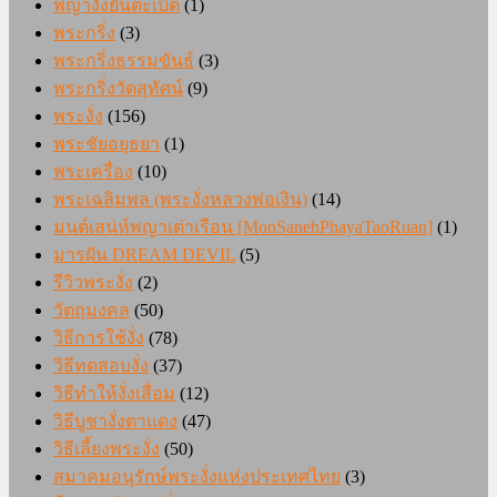
พญางั่งยันตะเบ๊ด
(1)
พระกริ่ง
(3)
พระกริ่งธรรมขันธ์
(3)
พระกริ่งวัดสุทัศน์
(9)
พระงั่ง
(156)
พระชัยอยุธยา
(1)
พระเครื่อง
(10)
พระเฉลิมพล (พระงั่งหลวงพ่อเงิน)
(14)
มนต์เสน่ห์พญาเต่าเรือน [MonSanehPhayaTaoRuan]
(1)
มารฝัน DREAM DEVIL
(5)
รีวิวพระงั่ง
(2)
วัตถุมงคล
(50)
วิธีการใช้งั่ง
(78)
วิธีทดสอบงั่ง
(37)
วิธีทำให้งั่งเสื่อม
(12)
วิธีบูชางั่งตาแดง
(47)
วิธีเลี้ยงพระงั่ง
(50)
สมาคมอนุรักษ์พระงั่งแห่งประเทศไทย
(3)