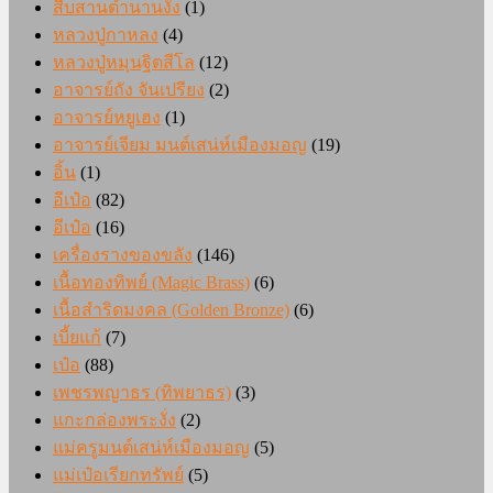
สืบสานตำนานงั่ง
(1)
หลวงปู่กาหลง
(4)
หลวงปู่หมุนฐิตสีโล
(12)
อาจารย์ถัง จันเปรียง
(2)
อาจารย์หยูเฮง
(1)
อาจารย์เจียม มนต์เสน่ห์เมืองมอญ
(19)
อิ้น
(1)
อีเป๋อ
(82)
อีเป๋อ
(16)
เครื่องรางของขลัง
(146)
เนื้อทองทิพย์ (Magic Brass)
(6)
เนื้อสำริดมงคล (Golden Bronze)
(6)
เบี้ยแก้
(7)
เป๋อ
(88)
เพชรพญาธร (ทิพยาธร)
(3)
แกะกล่องพระงั่ง
(2)
แม่ครูมนต์เสน่ห์เมืองมอญ
(5)
แม่เป๋อเรียกทรัพย์
(5)