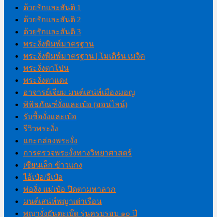
ด้วยรักและสันติ 1
ด้วยรักและสันติ 2
ด้วยรักและสันติ 3
พระงั่งพิมพ์มาตรฐาน
พระงั่งพิมพ์มาตรฐาน | โมเดิร์น เมจิค
พระงั่งตาโปน
พระงั่งตาแดง
อาจารย์เจียม มนต์เสน่ห์เมืองมอญ
พิพิธภัณฑ์งั่งและเป๋อ (ออนไลน์)
รับซื้องั่งและเป๋อ
รีวิวพระงั่ง
แกะกล่องพระงั่ง
การตรวจพระงั่งทางวิทยาศาสตร์
เซียนเล็ก ข้าวแกง
ไอ้เป๋อ/อีเป๋อ
พ่องั่ง แม่เป๋อ ปิดตามหาลาภ
มนต์เสน่ห์พญาเต่าเรือน
พญางั่งยันตะเบ๊ด รุ่นครบรอบ ๑๐ ปี