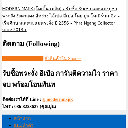
MODERN MAJIK (โมเดิ้น-เมจิค) • รับซื้อ รับเช่า และแบ่งบูชา
พระงั่ง งั่งตาแดง อีหง่าง ไอ้เป๋อ อีเป๋อ โดย ปูน โมเดิร์นเมจิค •
เริ่มศึกษาและสะสมพระงั่ง ปี 2556 • Phra Ngang Collector
since 2013 •
ติดตาม (Following)
ชมวีดีโอใน TIKTOK
สั่งสินค้าใน Shopee
รับซื้อพระงั่ง อีเป๋อ การันตีความไว ราคา
จบ พร้อมโอนทันท
ติดต่อเราได้ที่ Line :
@modernmajik
โทร : 086-8223627 (คุณปูน)
หน้าแรก
แนะนำตัว