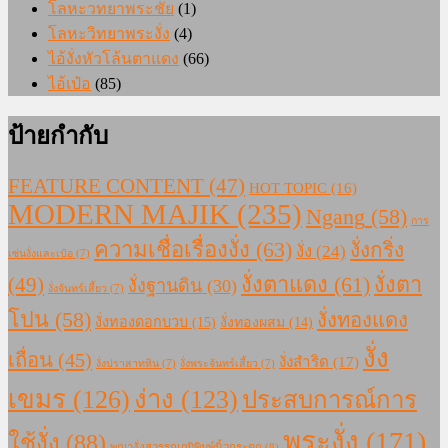
โลหะวทยาพระชัย
(1)
โลหะวิทยาพระงั่ง
(4)
ไอ้งั่งหัวโล้นตาแดง
(66)
ไอ้เป๋อ
(85)
ป้ายกำกับ
FEATURE CONTENT
(47)
HOT TOPIC
(16)
MODERN MAJIK
(235)
Ngang
(58)
การ
ความเชื่อเรื่องงั่ง
(63)
งั่งกริ่ง
งั่ง
(24)
เซ่นงั่งและเป๋อ
(7)
งั่งตาแดง
(61)
(49)
งั่งตา
งั่งฐานดิน
(30)
งั่งจันทร์เสี้ยว
(7)
โปน
(58)
งั่งทองแดง
งั่งทองดอกบวบ
(15)
งั่งทองผสม
(14)
งั่ง
เถื่อน
(45)
งั่งสำริด
(17)
งั่งปราสาทหิน
(7)
งั่งพระจันทร์เสี้ยว
(7)
เขมร
(126)
ง่าง
(123)
ประสบการณ์การ
พระงั่ง
(171)
ใช้งั่ง
(88)
พญางั่งสุวรรณภูมิพิมพ์นิ้วกระดก
(8)