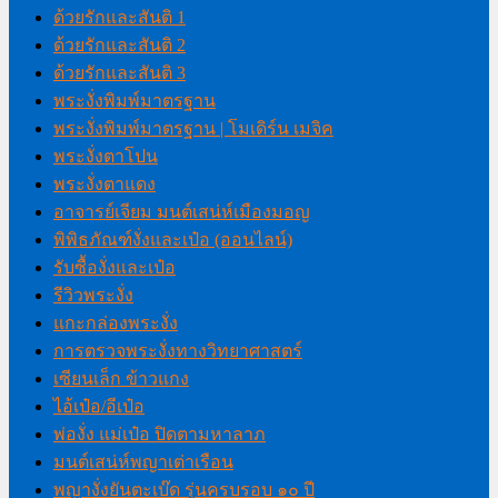
ด้วยรักและสันติ 1
ด้วยรักและสันติ 2
ด้วยรักและสันติ 3
พระงั่งพิมพ์มาตรฐาน
พระงั่งพิมพ์มาตรฐาน | โมเดิร์น เมจิค
พระงั่งตาโปน
พระงั่งตาแดง
อาจารย์เจียม มนต์เสน่ห์เมืองมอญ
พิพิธภัณฑ์งั่งและเป๋อ (ออนไลน์)
รับซื้องั่งและเป๋อ
รีวิวพระงั่ง
แกะกล่องพระงั่ง
การตรวจพระงั่งทางวิทยาศาสตร์
เซียนเล็ก ข้าวแกง
ไอ้เป๋อ/อีเป๋อ
พ่องั่ง แม่เป๋อ ปิดตามหาลาภ
มนต์เสน่ห์พญาเต่าเรือน
พญางั่งยันตะเบ๊ด รุ่นครบรอบ ๑๐ ปี