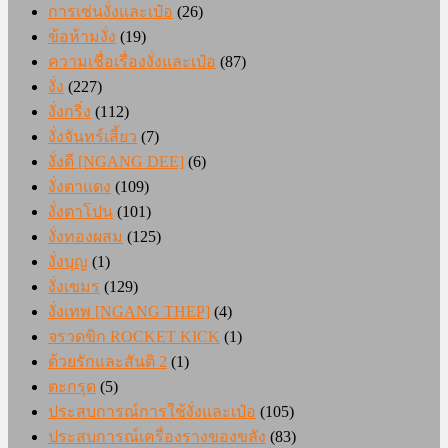
การเซ่นงั่งและเป๋อ
(26)
ข้อห้ามงั่ง
(19)
ความเชื่อเรื่องงั่งและเป๋อ
(87)
งั่ง
(227)
งั่งกริ่ง
(112)
งั่งจันทร์เสี้ยว
(7)
งั่งดี [NGANG DEE]
(6)
งั่งตาแดง
(109)
งั่งตาโปน
(101)
งั่งทองผสม
(125)
งั่งบุญ
(1)
งั่งเขมร
(129)
งั่งเทพ [NGANG THEP]
(4)
จรวดขิก ROCKET KICK
(1)
ด้วยรักและสันติ 2
(1)
ตะกรุด
(5)
ประสบการณ์การใช้งั่งและเป๋อ
(105)
ประสบการณ์เครื่องรางของขลัง
(83)