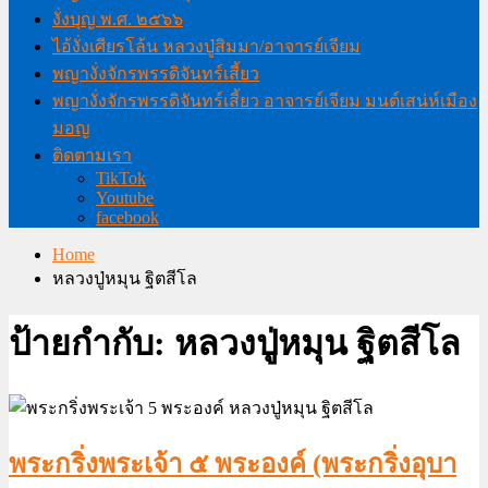
งั่งบุญ พ.ศ. ๒๕๖๖
ไอ้งั่งเศียรโล้น หลวงปู่สิมมา/อาจารย์เจียม
พญางั่งจักรพรรดิจันทร์เสี้ยว
พญางั่งจักรพรรดิจันทร์เสี้ยว อาจารย์เจียม มนต์เสน่ห์เมือง
มอญ
ติดตามเรา
TikTok
Youtube
facebook
Home
หลวงปู่หมุน ฐิตสีโล
ป้ายกำกับ:
หลวงปู่หมุน ฐิตสีโล
พระกริ่งพระเจ้า ๕ พระองค์ (พระกริ่งอุบา