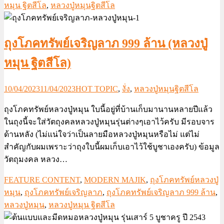
หมุน ฐิตสีโล
,
หลวงปู่หมุนฐิตสีโล
ถุงโภคทรัพย์เจริญลาภ 999 ล้าน (หลวงปู่
หมุน ฐิตสีโล)
10/04/2023
11/04/2023
HOT TOPIC
,
งั่ง
,
หลวงปู่หมุนฐิตสีโล
ถุงโภคทรัพย์หลวงปู่หมุน ใบนี้อยู่ที่บ้านเก็บมานานหลายปีแล้ว
ในถุงนี้จะใส่วัตถุงคลหลวงปู่หมุนรุ่นต่างๆเอาไว้ครับ มีรอบจาร
ด้านหลัง (ไม่แน่ใจว่าเป็นลายมือหลวงปู่หมุนหรือไม่ แต่ไม่
สำคัญกับผมเพราะว่าถุงใบนี้ผมเก็บเอาไว้ใช้บูชาเองครับ) ข้อมูล
วัตถุมงคล หลวง…
FEATURE CONTENT
,
MODERN MAJIK
,
ถุงโภคทรัพย์หลวงปู่
หมุน
,
ถุงโภคทรัพย์เจริญลาภ
,
ถุงโภคทรัพย์เจริญลาภ 999 ล้าน
,
หลวงปู่หมุน
,
หลวงปู่หมุน ฐิตสีโล