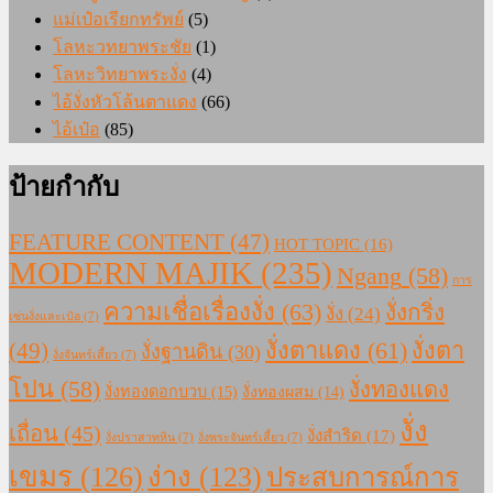
แม่เป๋อเรียกทรัพย์
(5)
โลหะวทยาพระชัย
(1)
โลหะวิทยาพระงั่ง
(4)
ไอ้งั่งหัวโล้นตาแดง
(66)
ไอ้เป๋อ
(85)
ป้ายกำกับ
FEATURE CONTENT
(47)
HOT TOPIC
(16)
MODERN MAJIK
(235)
Ngang
(58)
การ
ความเชื่อเรื่องงั่ง
(63)
งั่งกริ่ง
งั่ง
(24)
เซ่นงั่งและเป๋อ
(7)
งั่งตาแดง
(61)
(49)
งั่งตา
งั่งฐานดิน
(30)
งั่งจันทร์เสี้ยว
(7)
โปน
(58)
งั่งทองแดง
งั่งทองดอกบวบ
(15)
งั่งทองผสม
(14)
งั่ง
เถื่อน
(45)
งั่งสำริด
(17)
งั่งปราสาทหิน
(7)
งั่งพระจันทร์เสี้ยว
(7)
เขมร
(126)
ง่าง
(123)
ประสบการณ์การ