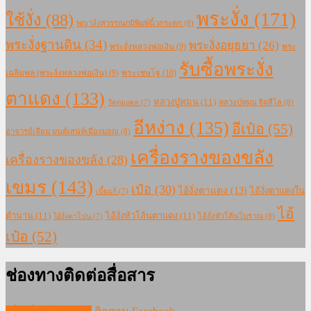
พระงั่ง
(171)
ใช้งั่ง
(88)
พญางั่งสุวรรณภูมิพิมพ์นิ้วกระดก
(8)
พระงั่งฐานดิน
(34)
พระงั่งอยุธยา
(26)
พระงั่งหลวงพ่อเงิน
(9)
พระ
รับซื้อพระงั่ง
เฉลิมพล (พระงั่งหลวงพ่อเงิน)
(9)
พระเชษโฐ
(10)
ตาแดง
(133)
หลวงปู่หมุน
(11)
หลวงปู่หมุน ฐิตสีโล
(8)
วัตถุมงคล
(7)
อีหง่าง
(135)
อีเป๋อ
(55)
อาจารย์เจียม มนต์เสน่ห์เมืองมอญ
(8)
เครื่องรางของขลัง
เครื่องรางของขลัง
(28)
เขมร
(143)
เป๋อ
(30)
ไอ้งั่งตาแดง
(13)
ไอ้งั่งตาแดงใน
เบี้ยแก้
(7)
ไอ้
ตำนาน
(11)
ไอ้งั่งหัวโล้นตาแดง
(11)
ไอ้งั่งหัวโล้นโบราณ
(8)
ไอ้งั่งตาโปน
(7)
เป๋อ
(52)
ช่องทางติดต่อสื่อสาร