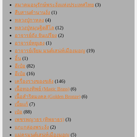
สมาคมอนุรักษ์พระงั่งแห่งประเทศไทย
(3)
สืบสานตำนานงั่ง
(1)
หลวงปู่กาหลง
(4)
หลวงปู่หมุนฐิตสีโล
(12)
อาจารย์ถัง จันเปรียง
(2)
อาจารย์หยูเฮง
(1)
อาจารย์เจียม มนต์เสน่ห์เมืองมอญ
(19)
อิ้น
(1)
อีเป๋อ
(82)
อีเป๋อ
(16)
เครื่องรางของขลัง
(146)
เนื้อทองทิพย์ (Magic Brass)
(6)
เนื้อสำริดมงคล (Golden Bronze)
(6)
เบี้ยแก้
(7)
เป๋อ
(88)
เพชรพญาธร (ทิพยาธร)
(3)
แกะกล่องพระงั่ง
(2)
แม่ครูมนต์เสน่ห์เมืองมอญ
(5)