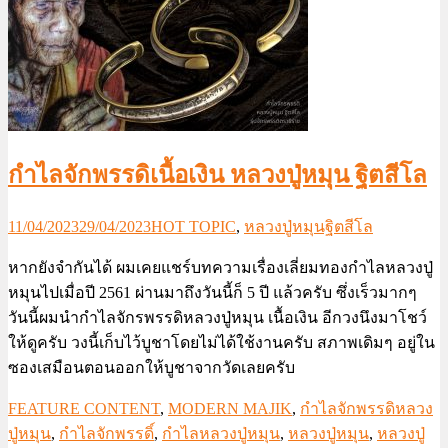
กำไลจักพรรดิเนื้อเงิน หลวงปู่หมุน ฐิตสีโล
11/04/2023
29/04/2023
HOT TOPIC
,
หลวงปู่หมุนฐิตสีโล
หากยังจำกันได้ ผมเคยแชร์บทความเรื่องเลี่ยมทองกำไลหลวงปู่
หมุนไปเมื่อปี 2561 ผ่านมาถึงวันนี้ก็ 5 ปี แล้วครับ ซึ่งเร็วมากๆ
วันนี้ผมนำกำไลจักรพรรดิหลวงปู่หมุน เนื้อเงิน อีกวงนึงมาโชว์
ให้ดูครับ วงนี้เก็บไว้บูชาโดยไม่ได้ใช้งานครับ สภาพเดิมๆ อยู่ใน
ซองเสมือนตอนออกให้บูชาจากวัดเลยครับ
FEATURE CONTENT
,
MODERN MAJIK
,
กำไลจักพรรดิหลวง
ปู่หมุน
,
กำไลจักพรรดิ์
,
กำไลหลวงปู่หมุน
,
หลวงปู่หมุน
,
หลวงปู่