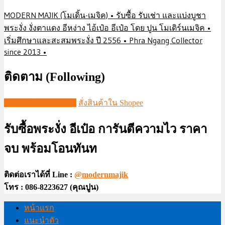
MODERN MAJIK (โมเดิ้น-เมจิค) • รับซื้อ รับเช่า และแบ่งบูชา
พระงั่ง งั่งตาแดง อีหง่าง ไอ้เป๋อ อีเป๋อ โดย ปูน โมเดิร์นเมจิค •
เริ่มศึกษาและสะสมพระงั่ง ปี 2556 • Phra Ngang Collector
since 2013 •
ติดตาม (Following)
ชมวีดีโอใน TIKTOK
สั่งสินค้าใน Shopee
รับซื้อพระงั่ง อีเป๋อ การันตีความไว ราคา
จบ พร้อมโอนทันท
ติดต่อเราได้ที่ Line :
@modernmajik
โทร : 086-8223627 (คุณปูน)
หน้าแรก
แนะนำตัว