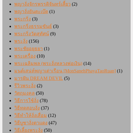
พญางั่งจักรพรรดิจันทร์เสี้ยว
(2)
พญางั่งยันตะเบ๊ด
(1)
พระกริ่ง
(3)
พระกริ่งธรรมขันธ์
(3)
พระกริ่งวัดสุทัศน์
(9)
พระงั่ง
(156)
พระชัยอยุธยา
(1)
พระเครื่อง
(10)
พระเฉลิมพล (พระงั่งหลวงพ่อเงิน)
(14)
มนต์เสน่ห์พญาเต่าเรือน [MonSanehPhayaTaoRuan]
(1)
มารฝัน DREAM DEVIL
(5)
รีวิวพระงั่ง
(2)
วัตถุมงคล
(50)
วิธีการใช้งั่ง
(78)
วิธีทดสอบงั่ง
(37)
วิธีทำให้งั่งเสื่อม
(12)
วิธีบูชางั่งตาแดง
(47)
วิธีเลี้ยงพระงั่ง
(50)