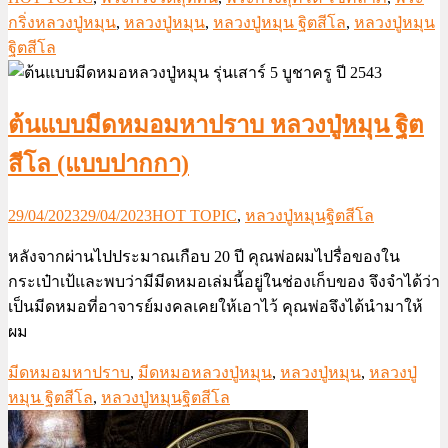
กริ่งหลวงปู่หมุน
,
หลวงปู่หมุน
,
หลวงปู่หมุน ฐิตสีโล
,
หลวงปู่หมุน
ฐิตสีโล
ต้นแบบมีดหมอมหาปราบ หลวงปู่หมุน ฐิต
สีโล (แบบปากกา)
29/04/2023
29/04/2023
HOT TOPIC
,
หลวงปู่หมุนฐิตสีโล
หลังจากผ่านไปประมาณเกือบ 20 ปี คุณพ่อผมไปรื่อของใน
กระเป๋าเป้และพบว่ามีมีดหมอเล่มนี้อยู่ในช่องเก็บของ จึงจำได้ว่า
เป็นมีดหมอที่อาจารย์มงคลเคยให้เอาไว้ คุณพ่อจึงได้นำมาให้
ผม
มีดหมอมหาปราบ
,
มีดหมอหลวงปู่หมุน
,
หลวงปู่หมุน
,
หลวงปู่
หมุน ฐิตสีโล
,
หลวงปู่หมุนฐิตสีโล