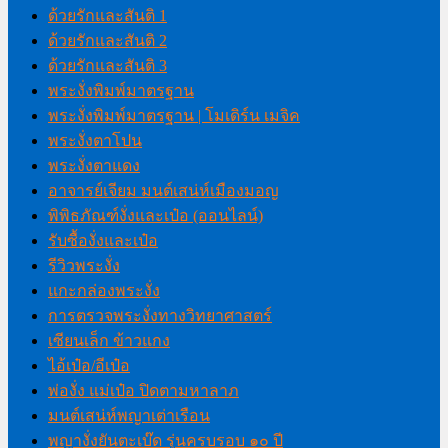
ด้วยรักและสันติ 1
ด้วยรักและสันติ 2
ด้วยรักและสันติ 3
พระงั่งพิมพ์มาตรฐาน
พระงั่งพิมพ์มาตรฐาน | โมเดิร์น เมจิค
พระงั่งตาโปน
พระงั่งตาแดง
อาจารย์เจียม มนต์เสน่ห์เมืองมอญ
พิพิธภัณฑ์งั่งและเป๋อ (ออนไลน์)
รับซื้องั่งและเป๋อ
รีวิวพระงั่ง
แกะกล่องพระงั่ง
การตรวจพระงั่งทางวิทยาศาสตร์
เซียนเล็ก ข้าวแกง
ไอ้เป๋อ/อีเป๋อ
พ่องั่ง แม่เป๋อ ปิดตามหาลาภ
มนต์เสน่ห์พญาเต่าเรือน
พญางั่งยันตะเบ๊ด รุ่นครบรอบ ๑๐ ปี