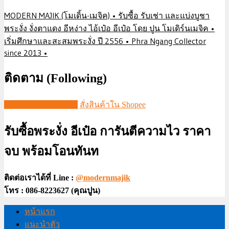
MODERN MAJIK (โมเดิ้น-เมจิค) • รับซื้อ รับเช่า และแบ่งบูชา
พระงั่ง งั่งตาแดง อีหง่าง ไอ้เป๋อ อีเป๋อ โดย ปูน โมเดิร์นเมจิค •
เริ่มศึกษาและสะสมพระงั่ง ปี 2556 • Phra Ngang Collector
since 2013 •
ติดตาม (Following)
ชมวีดีโอใน TIKTOK
สั่งสินค้าใน Shopee
รับซื้อพระงั่ง อีเป๋อ การันตีความไว ราคา
จบ พร้อมโอนทันท
ติดต่อเราได้ที่ Line :
@modernmajik
โทร : 086-8223627 (คุณปูน)
หน้าแรก
แนะนำตัว