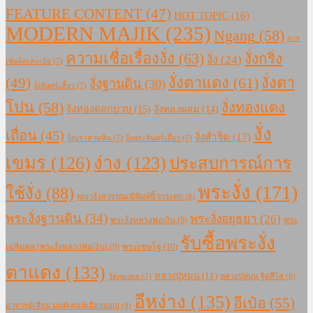
FEATURE CONTENT
(47)
HOT TOPIC
(16)
MODERN MAJIK
(235)
Ngang
(58)
การ
ความเชื่อเรื่องงั่ง
(63)
งั่งกริ่ง
งั่ง
(24)
เซ่นงั่งและเป๋อ
(7)
งั่งตาแดง
(61)
(49)
งั่งตา
งั่งฐานดิน
(30)
งั่งจันทร์เสี้ยว
(7)
โปน
(58)
งั่งทองแดง
งั่งทองดอกบวบ
(15)
งั่งทองผสม
(14)
งั่ง
เถื่อน
(45)
งั่งสำริด
(17)
งั่งปราสาทหิน
(7)
งั่งพระจันทร์เสี้ยว
(7)
เขมร
(126)
ง่าง
(123)
ประสบการณ์การ
พระงั่ง
(171)
ใช้งั่ง
(88)
พญางั่งสุวรรณภูมิพิมพ์นิ้วกระดก
(8)
พระงั่งฐานดิน
(34)
พระงั่งอยุธยา
(26)
พระงั่งหลวงพ่อเงิน
(9)
พระ
รับซื้อพระงั่ง
เฉลิมพล (พระงั่งหลวงพ่อเงิน)
(9)
พระเชษโฐ
(10)
ตาแดง
(133)
หลวงปู่หมุน
(11)
หลวงปู่หมุน ฐิตสีโล
(8)
วัตถุมงคล
(7)
อีหง่าง
(135)
อีเป๋อ
(55)
อาจารย์เจียม มนต์เสน่ห์เมืองมอญ
(8)