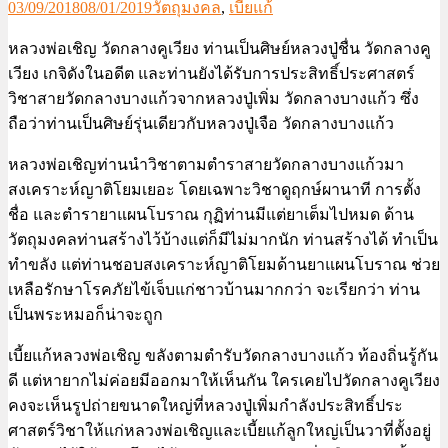
03/09/2018
08/01/2019
วัตถุมงคล
,
เบี้ยแก้
หลวงพ่อเชิญ วัดกลางคูเวียง ท่านเป็นศิษย์หลวงปู่ชื่น วัดกลางคู
เวียง เกจิดังในอดีต และท่านยังได้รับการประสิทธิ์ประศาสตร์
วิชาสายวัดกลางบางแก้วจากหลวงปู่เพิ่ม วัดกลางบางแก้ว ซึ่ง
ถือว่าท่านเป็นศิษย์รุ่นเดียวกับหลวงปู่เจือ วัดกลางบางแก้ว
หลวงพ่อเชิญท่านนำวิชาตามตำราสายวัดกลางบางแก้วมา
สงเคราะห์ญาติโยมเยอะ โดยเฉพาะวิชาดูฤกษ์ผานาที การตั้ง
ชื่อ และตำรายาแผนโบราณ กุฏิท่านมีแต่ยาเต็มไปหมด ด้าน
วัตถุมงคลท่านสร้างไว้บ้างแต่ก็มีไม่มากนัก ท่านสร้างได้ ทำเป็น
ทำขลัง แต่ท่านชอบสงเคราะห์ญาติโยมด้านยาแผนโบราณ ช่วย
เหลือรักษาโรคภัยไข้เจ็บแก่ชาวบ้านมากกว่า จะเรียกว่า ท่าน
เป็นพระหมอก็น่าจะถูก
เบี้ยแก้หลวงพ่อเชิญ ขลังตามตำรับวัดกลางบางแก้ว ท้องถิ่นรู้กัน
ดี แต่หายากไม่ค่อยมีออกมาให้เห็นกัน ใครเคยไปวัดกลางคูเวียง
คงจะเห็นรูปถ่ายขนาดใหญ่ที่หลวงปู่เพิ่มกำลังประสิทธิ์ประ
ศาสตร์วิชาให้แก่หลวงพ่อเชิญและเบี้ยแก้ลูกใหญ่เป็นวาที่ตั้งอยู่