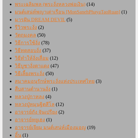
พระเฉลิมพล (พระงั่งหลวงพ่อเงิน)
(14)
มนต์เสน่ห์พญาเต่าเรือน [MonSanehPhayaTaoRuan]
(1)
มารฝัน DREAM DEVIL
(5)
รีวิวพระงั่ง
(2)
วัตถุมงคล
(50)
วิธีการใช้งั่ง
(78)
วิธีทดสอบงั่ง
(37)
วิธีทำให้งั่งเสื่อม
(12)
วิธีบูชางั่งตาแดง
(47)
วิธีเลี้ยงพระงั่ง
(50)
สมาคมอนุรักษ์พระงั่งแห่งประเทศไทย
(3)
สืบสานตำนานงั่ง
(1)
หลวงปู่กาหลง
(4)
หลวงปู่หมุนฐิตสีโล
(12)
อาจารย์ถัง จันเปรียง
(2)
อาจารย์หยูเฮง
(1)
อาจารย์เจียม มนต์เสน่ห์เมืองมอญ
(19)
อิ้น
(1)