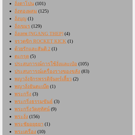
งั่งตาโปน
(101)
งั่งทองผสม
(125)
งั่งบุญ
(1)
งั่งเขมร
(129)
งั่งเทพ [NGANG THEP]
(4)
จรวดขิก ROCKET KICK
(1)
ด้วยรักและสันติ 2
(1)
ตะกรุด
(5)
ประสบการณ์การใช้งั่งและเป๋อ
(105)
ประสบการณ์เครื่องรางของขลัง
(83)
พญางั่งจักรพรรดิจันทร์เสี้ยว
(2)
พญางั่งยันตะเบ๊ด
(1)
พระกริ่ง
(3)
พระกริ่งธรรมขันธ์
(3)
พระกริ่งวัดสุทัศน์
(9)
พระงั่ง
(156)
พระชัยอยุธยา
(1)
พระเครื่อง
(10)