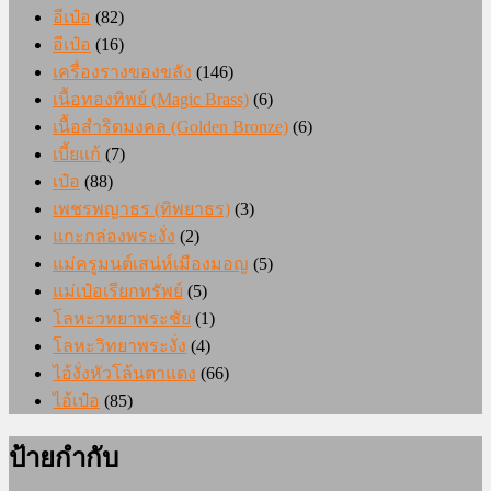
อีเป๋อ
(82)
อีเป๋อ
(16)
เครื่องรางของขลัง
(146)
เนื้อทองทิพย์ (Magic Brass)
(6)
เนื้อสำริดมงคล (Golden Bronze)
(6)
เบี้ยแก้
(7)
เป๋อ
(88)
เพชรพญาธร (ทิพยาธร)
(3)
แกะกล่องพระงั่ง
(2)
แม่ครูมนต์เสน่ห์เมืองมอญ
(5)
แม่เป๋อเรียกทรัพย์
(5)
โลหะวทยาพระชัย
(1)
โลหะวิทยาพระงั่ง
(4)
ไอ้งั่งหัวโล้นตาแดง
(66)
ไอ้เป๋อ
(85)
ป้ายกำกับ