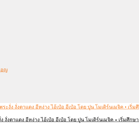
งมอญ
่ง งั่งตาแดง อีหง่าง ไอ้เป๋อ อีเป๋อ โดย ปูน โมเดิร์นเมจิค • เริ่มศ