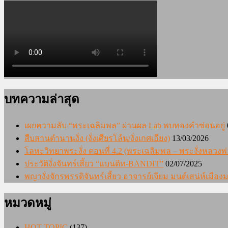
บทความล่าสุด
เผยความลับ “พระเฉลิมพล” ผ่านผล Lab พบทองคำซ่อนอยู่
สืบสานตำนานงั่ง (งั่งเศียรโล้น/งั่งเกศเอียง)
13/03/2026
โลหะวิทยาพระงั่ง ตอนที่ 4.2 (พระเฉลิมพล – พระงั่งหลวงพ่
ประวัติงั่งจันทร์เสี้ยว “แบนดิท-BANDIT”
02/07/2025
พญางั่งจักรพรรดิจันทร์เสี้ยว อาจารย์เจียม มนต์เสน่ห์เมื
หมวดหมู่
HOT TOPIC
(137)