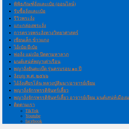
พิพิธภัณฑ์งั่งและเป๋อ (ออนไลน์)
รับซื้องั่งและเป๋อ
รีวิวพระงั่ง
แกะกล่องพระงั่ง
การตรวจพระงั่งทางวิทยาศาสตร์
เซียนเล็ก ข้าวแกง
ไอ้เป๋อ/อีเป๋อ
พ่องั่ง แม่เป๋อ ปิดตามหาลาภ
มนต์เสน่ห์พญาเต่าเรือน
พญางั่งยันตะเบ๊ด รุ่นครบรอบ ๑๐ ปี
งั่งบุญ พ.ศ. ๒๕๖๖
ไอ้งั่งเศียรโล้น หลวงปู่สิมมา/อาจารย์เจียม
พญางั่งจักรพรรดิจันทร์เสี้ยว
พญางั่งจักรพรรดิจันทร์เสี้ยว อาจารย์เจียม มนต์เสน่ห์เมือ
ติดตามเรา
TikTok
Youtube
facebook