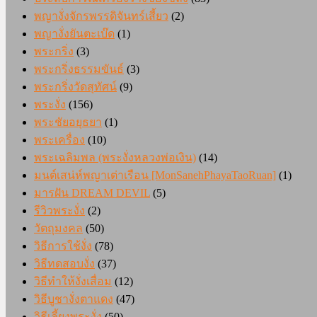
พญางั่งจักรพรรดิจันทร์เสี้ยว
(2)
พญางั่งยันตะเบ๊ด
(1)
พระกริ่ง
(3)
พระกริ่งธรรมขันธ์
(3)
พระกริ่งวัดสุทัศน์
(9)
พระงั่ง
(156)
พระชัยอยุธยา
(1)
พระเครื่อง
(10)
พระเฉลิมพล (พระงั่งหลวงพ่อเงิน)
(14)
มนต์เสน่ห์พญาเต่าเรือน [MonSanehPhayaTaoRuan]
(1)
มารฝัน DREAM DEVIL
(5)
รีวิวพระงั่ง
(2)
วัตถุมงคล
(50)
วิธีการใช้งั่ง
(78)
วิธีทดสอบงั่ง
(37)
วิธีทำให้งั่งเสื่อม
(12)
วิธีบูชางั่งตาแดง
(47)
วิธีเลี้ยงพระงั่ง
(50)