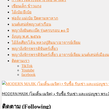
เซียนเล็ก ข้าวแกง
ไอ้เป๋อ/อีเป๋อ
พ่องั่ง แม่เป๋อ ปิดตามหาลาภ
มนต์เสน่ห์พญาเต่าเรือน
พญางั่งยันตะเบ๊ด รุ่นครบรอบ ๑๐ ปี
งั่งบุญ พ.ศ. ๒๕๖๖
ไอ้งั่งเศียรโล้น หลวงปู่สิมมา/อาจารย์เจียม
พญางั่งจักรพรรดิจันทร์เสี้ยว
พญางั่งจักรพรรดิจันทร์เสี้ยว อาจารย์เจียม มนต์เสน่ห์เมือ
ติดตามเรา
TikTok
Youtube
facebook
MODERN MAJIK (โมเดิ้น-เมจิค) • รับซื้อ รับเช่า และแบ่งบูชา พระงั
ติดตาม (Following)