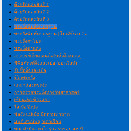
ด้วยรักและสันติ 1
ด้วยรักและสันติ 2
ด้วยรักและสันติ 3
พระงั่งพิมพ์มาตรฐาน
พระงั่งพิมพ์มาตรฐาน | โมเดิร์น เมจิค
พระงั่งตาโปน
พระงั่งตาแดง
อาจารย์เจียม มนต์เสน่ห์เมืองมอญ
พิพิธภัณฑ์งั่งและเป๋อ (ออนไลน์)
รับซื้องั่งและเป๋อ
รีวิวพระงั่ง
แกะกล่องพระงั่ง
การตรวจพระงั่งทางวิทยาศาสตร์
เซียนเล็ก ข้าวแกง
ไอ้เป๋อ/อีเป๋อ
พ่องั่ง แม่เป๋อ ปิดตามหาลาภ
มนต์เสน่ห์พญาเต่าเรือน
พญางั่งยันตะเบ๊ด รุ่นครบรอบ ๑๐ ปี