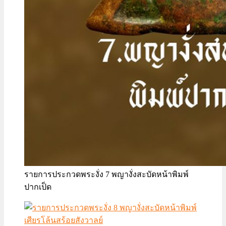
รายการประกวดพระงั่ง 7 พญางั่งสะบัดหน้าพิมพ์
ปากเป็ด