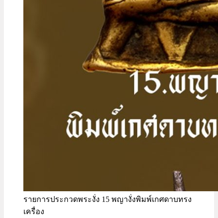
รายการประกวดพระงั่ง 15 พญางั่งพิมพ์เกศดาบทรง
เครื่อง