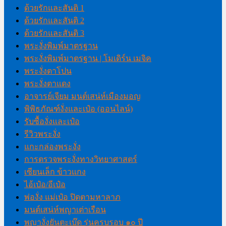
ด้วยรักและสันติ 1
ด้วยรักและสันติ 2
ด้วยรักและสันติ 3
พระงั่งพิมพ์มาตรฐาน
พระงั่งพิมพ์มาตรฐาน | โมเดิร์น เมจิค
พระงั่งตาโปน
พระงั่งตาแดง
อาจารย์เจียม มนต์เสน่ห์เมืองมอญ
พิพิธภัณฑ์งั่งและเป๋อ (ออนไลน์)
รับซื้องั่งและเป๋อ
รีวิวพระงั่ง
แกะกล่องพระงั่ง
การตรวจพระงั่งทางวิทยาศาสตร์
เซียนเล็ก ข้าวแกง
ไอ้เป๋อ/อีเป๋อ
พ่องั่ง แม่เป๋อ ปิดตามหาลาภ
มนต์เสน่ห์พญาเต่าเรือน
พญางั่งยันตะเบ๊ด รุ่นครบรอบ ๑๐ ปี