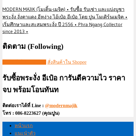
MODERN MAJIK (โมเดิ้น-เมจิค) • รับซื้อ รับเช่า และแบ่งบูชา
พระงั่ง งั่งตาแดง อีหง่าง ไอ้เป๋อ อีเป๋อ โดย ปูน โมเดิร์นเมจิค •
เริ่มศึกษาและสะสมพระงั่ง ปี 2556 • Phra Ngang Collector
since 2013 •
ติดตาม (Following)
ชมวีดีโอใน TIKTOK
สั่งสินค้าใน Shopee
รับซื้อพระงั่ง อีเป๋อ การันตีความไว ราคา
จบ พร้อมโอนทันท
ติดต่อเราได้ที่ Line :
@modernmajik
โทร : 086-8223627 (คุณปูน)
หน้าแรก
แนะนำตัว