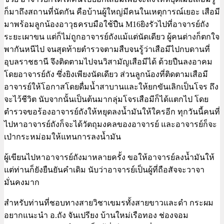
ก็มาถึงสถานที่นัดกัน คือบ้านผู้ใหญ่มีคนในเหตุการณ์เยอะ เสือมี
มาพร้อมลูกน้องอาวุธครบมือใช้ปืน M16ยิงรัวไปที่อาจารย์ถัง
ระยะเผาขน แต่ก็ไม่ถูกอาจารย์ถังแม้แต่นัดเดียว ผู้คนต่างก็ตกใจ
พากันหนีไป จนสุดท้ายตำรวจตามสืบจนรู้ว่าเสือมีไปกบดานที่
อุบลราชธานี จึงติดตามไปจนวิสามัญเสือมีได้ ด้วยปืนลงอาคม
โดยอาจารย์ถัง ซึ่งยิงเพียงนัดเดียว ส่วนลูกน้องที่ติดตามเสือมี
อาจารย์ให้โอกาสโดยดื่มน้ำสาบานและให้ยกขันเลิกเป็นโจร ถึง
จะไว้ชีวิต นับจากนั้นเป็นต้นมากลุ่มโจรเสือมีก็ได้แตกไป โดย
ตำรวจขอร้องอาจารย์ถังให้หยุดลงน้ำมันให้ใครอีก ทุกวันนี้คนที่
ไปหาอาจารย์ถังก็จะได้วัตถุมงคลของอาจารย์ และอาจารย์ก็จะ
เป่ากระหม่อมให้แทนการลงน้ำมัน
ผู้เขียนไปหาอาจารย์ถังมาหลายครั้ง ขอให้อาจารย์ลงน้ำมันให้
แต่ท่านก็ยังยืนยันคำเดิม นับว่าอาจารย์เป็นผู้ที่ถือสัจจะวาจา
มั่นคงมาก
สำหรับท่านที่ชอบทางสายวิชาเขมรทั้งสายขาวและดำ กระผม
อยากแนะนำ อ.ถัง จันเปรียง บ้านใหม่เรือทอง ช่องจอม