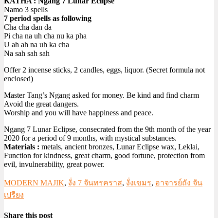
KATHA : Ngang 7 Lunar Eclipse
Namo 3 spells
7 period spells as following
Cha cha dan da
Pi cha na uh cha nu ka pha
U ah ah na uh ka cha
Na sah sah sah
Offer 2 incense sticks, 2 candles, eggs, liquor. (Secret formula not
enclosed)
Master Tang’s Ngang asked for money. Be kind and find charm
Avoid the great dangers.
Worship and you will have happiness and peace.
Ngang 7 Lunar Eclipse, consecrated from the 9th month of the year
2020 for a period of 9 months, with mystical substances.
Materials :
metals, ancient bronzes, Lunar Eclipse wax, Leklai,
Function for kindness, great charm, good fortune, protection from
evil, invulnerability, great power.
MODERN MAJIK
,
งั่ง 7 จันทรคราส
,
งั่งเขมร
,
อาจารย์ถัง จัน
เปรียง
Share this post