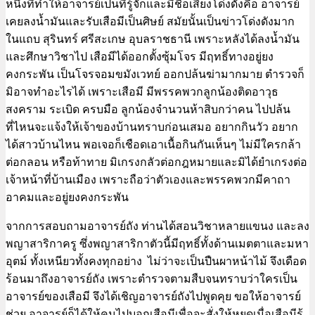
หนึ่งที่ทำให้อาจารย์เป็นที่รู้จักและมีชื่อเสียงโด่งดังคือ อาจารย์
เคยลงน้ำมันและรับเสือมีเป็นศิษย์ สมัยนั้นเป็นข่าวโด่งดังมาก
ในแถบ สุรินทร์ ศรีสะเกษ อุบลราชธานี เพราะหลังได้ลงน้ำมัน
และศึกษาวิชาไป เสือมีได้ออกตั้งซุ้มโจร มีฤทธิ์ทางอยู่ยง
คงกระพัน เป็นโจรจอมขมังเวทย์ ออกปล้นฆ่ามากมาย ตำรวจก็
มิอาจทำอะไรได้ เพราะเสือมี มีพรรคพวกลูกน้องติดอาวุธ
สงคราม ระเบิด ครบมือ ลูกน้องจำนวนห้าสิบกว่าคน ไปปล้น
ที่ไหนจะแจ้งให้เจ้าของบ้านทราบก่อนเสมอ อยากกินวัว อยาก
ได้สาวบ้านไหน พอเจอก็เชือดเอาเนื้อกินกันเห็นๆ ไม่มีใครกล้า
ต่อกลอน หรือท้าทาย มิเกรงกลัวต่อกฎหมายและมิได้ยำเกรงต่อ
เจ้าหน้าที่บ้านเมือง เพราะถือว่าตัวเองและพรรคพวกมีคาถา
อาคมและอยู่ยงคงกระพัน
จากการสอบถามอาจารย์ถัง ท่านได้สอนวิชาหลายแขนง และลง
พญาสาริกาครู ซึ่งพญาสาริกาตัวนี้มีฤทธิ์ทั้งด้านเมตตาและมหา
อุตม์ ทั้งเหนียวทั้งคงทุกอย่าง ไม่ว่าจะเป็นปืนผาหน้าไม้ จึงเดือด
ร้อนมาถึงอาจารย์ถัง เพราะตำรวจตามสืบจนทราบว่าใครเป็น
อาจารย์ของเสือมี จึงได้เชิญอาจารย์ถังไปพูดคุย ขอให้อาจารย์
ช่วย อาจารย์ก็ได้ให้คนไปบอกเสือมีเพื่อจะสั่งให้หยุดเมื่อเสือมีรู้