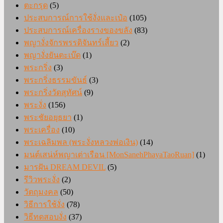
ตะกรุด
(5)
ประสบการณ์การใช้งั่งและเป๋อ
(105)
ประสบการณ์เครื่องรางของขลัง
(83)
พญางั่งจักรพรรดิจันทร์เสี้ยว
(2)
พญางั่งยันตะเบ๊ด
(1)
พระกริ่ง
(3)
พระกริ่งธรรมขันธ์
(3)
พระกริ่งวัดสุทัศน์
(9)
พระงั่ง
(156)
พระชัยอยุธยา
(1)
พระเครื่อง
(10)
พระเฉลิมพล (พระงั่งหลวงพ่อเงิน)
(14)
มนต์เสน่ห์พญาเต่าเรือน [MonSanehPhayaTaoRuan]
(1)
มารฝัน DREAM DEVIL
(5)
รีวิวพระงั่ง
(2)
วัตถุมงคล
(50)
วิธีการใช้งั่ง
(78)
วิธีทดสอบงั่ง
(37)