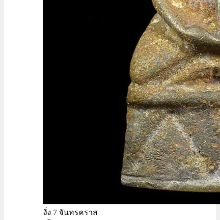
งั่ง 7 จันทรคราส