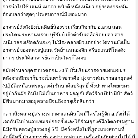
การนำไปใช้ เสน่ห์ เมตตา หนังดี หนังเหนียว อยู่ยงคงกระพัน
ต้องบอกว่าสุดๆ ประสบการณ์มีเยอะมาก
อาจารย์ถังถังยังเป็นศิษย์น้องร่วมเรียนวิชากับ อ.อวบ สอน
ประโคน ระหานทราย บุรีรัมย์ เจ้าตำรับเคลือร้อยปลา สาย
เหนียวลองเชือดกันจะๆ ไม่มีระคลายผิวแต่อย่างใดท่านยังเป็น
อาจารย์ของหลวงปู่แสน วัดบ้านหนองจิก ศรีษะเกษที่โด่งดัง
มากๆ ประวัติอาจารย์เล่าเป็นวันๆก็ไม่จบ
สมัยท่านอายุครบบวชตอน 20 ปี เริ่มเรียนจารชายแดนเขมร
หลังจากสึกมาก็บวชเป็นตาผ้าขาวคือ นุ่งขาวห่มขาวออกธุดงค์
(ปฏิบัติเหมือนพระธุดงค์) รักษาศีลบริสุทธิ์ ทั้งป่าทางไทยเขมร
อยู่ป่ากินผัก กินใบไม้เป็นอาหาร ผจญกับสัตว์ร้าย ผีป่า ผีบ้า สัตว์
มีพิษมากมายอยู่หลายปีจนถึงอายุเจ็ดสิบกว่า
กล่าวถึงหลวงปู่สรวงเทวาดาเล่นดิน ไม่มีใครไม่รู้จัก อ.ถังก็ได้
เจอกันในป่าแถบเขมรบ่อยครั้งและได้ร่วมธุดงค์ฝึกจิตกรรมฐาน
นิมิตกับหลวงปู่สรวงอยู่ 5 ปี มีครั้งหนึ่งไปที่ภูตะแบงสถานที่
ศักดิ์สิทธิ์ ป่าอาถรรพ์ของประเทศเขมร เครื่องบินบินผ่านไม่ได้ มี