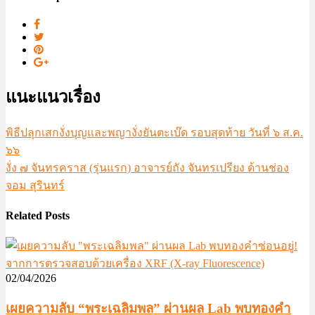
แนะแนวเรื่อง
พิธีปลุกเสกงั่งบุญและพญางั่งยันตะเบ๊ด รอบสุดท้าย วันที่ ๖ ส.ค.
๖๖
งั่ง ๗ จันทรคราส (รุ่นแรก) อาจารย์ถัง จันทรเปรียง ด้านช่อง
จอม สุรินทร์
Related Posts
02/04/2026
เผยความลับ “พระเฉลิมพล” ผ่านผล Lab พบทองคำ