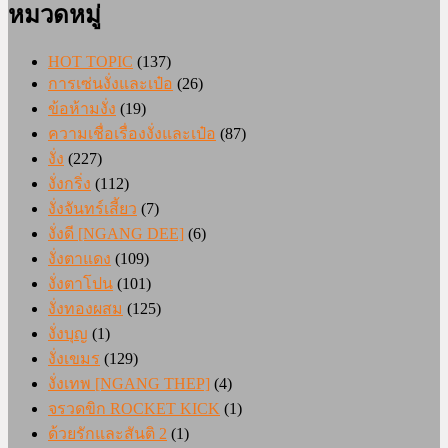
หมวดหมู่
HOT TOPIC
(137)
การเซ่นงั่งและเป๋อ
(26)
ข้อห้ามงั่ง
(19)
ความเชื่อเรื่องงั่งและเป๋อ
(87)
งั่ง
(227)
งั่งกริ่ง
(112)
งั่งจันทร์เสี้ยว
(7)
งั่งดี [NGANG DEE]
(6)
งั่งตาแดง
(109)
งั่งตาโปน
(101)
งั่งทองผสม
(125)
งั่งบุญ
(1)
งั่งเขมร
(129)
งั่งเทพ [NGANG THEP]
(4)
จรวดขิก ROCKET KICK
(1)
ด้วยรักและสันติ 2
(1)