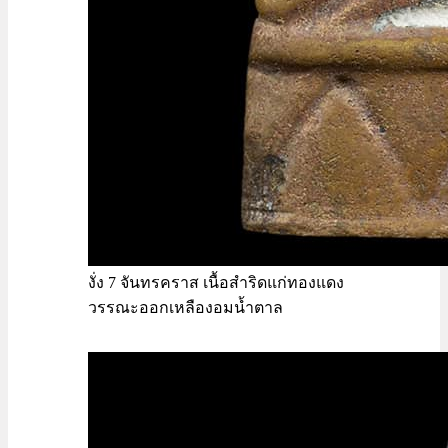
งั่ง 7 จันทรคราส เนื้อสำริดแก่ทองแดง
วรรณะออกเหลืองอมน้ำตาล