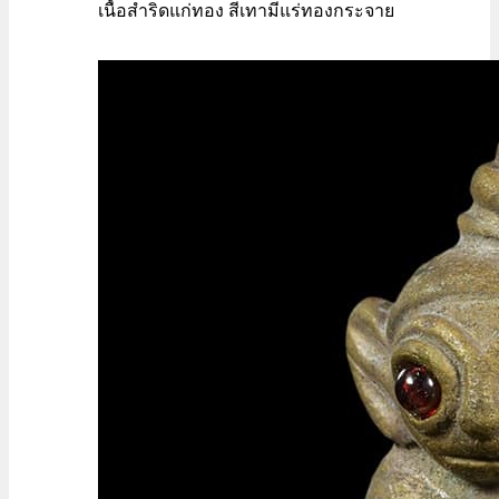
เนื้อสำริดแก่ทอง สีเทามีแร่ทองกระจาย