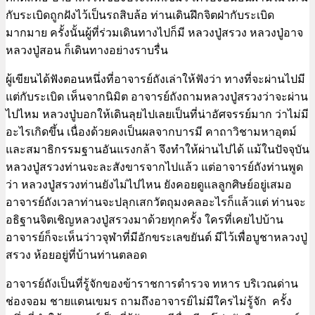
กับระเบิดถูกฝังไว้เป็นรถสิบล้อ ท่านเดินฝึกจิตฝ่ากับระเบิด
มากมาย ครั้งนั้นผู้ที่ร่วมเดินทางไปก็มี หลวงปู่สรวง หลวงปู่อาจ
หลวงปู่สอน ก็เดินทางอย่างราบรื่น
ผู้เขียนได้ฟังตอนหนึ่งที่อาจารย์ถังเล่าให้ฟังว่า ทางที่จะผ่านไปมี
แต่กับระเบิด เห็นจากนิมิต อาจารย์ถังถามหลวงปู่สรวงว่าจะผ่าน
ไปไหม หลวงปู่บอกให้เดินลุยไปเลยเป็นที่น่าอัศจรรย์มาก ว่าไม่มี
อะไรเกิดขึ้น เนื่องด้วยคงเป็นผลจากบารมี คาถาวิชามหาอุตม์
และสมาธิกรรมฐานอันแรงกล้า จึงทำให้ผ่านไปได้ แม้ในปัจจุบัน
หลวงปู่สรวงท่านจะละสังขารจากไปแล้ว แต่อาจารย์ถังท่านพูด
ว่า หลวงปู่สรวงท่านยังไม่ไปไหน ยังคอยดูแลลูกศิษย์อยู่เสมอ
อาจารย์ถังเวลาท่านจะปลุกเสกวัตถุมงคลอะไรก็แล้วแต่ ท่านจะ
อธิฐานจิตเชิญหลวงปู่สรวงมาด้วยทุกครั้ง ใครที่เคยไปบ้าน
อาจารย์ก็จะเห็นว่าวจุฬาที่มีอักขระเลขยันต์ มีไว้เพื่อบูชาหลวงปู่
สรวง ห้อยอยู่ที่บ้านท่านตลอด
อาจารย์ถังเป็นที่รู้จักของข้าราชการตำรวจ ทหาร บริเวณด่าน
ช่องจอม ชายแดนเขมร ถามถึงอาจารย์ไม่มีใครไม่รู้จัก ครั้ง