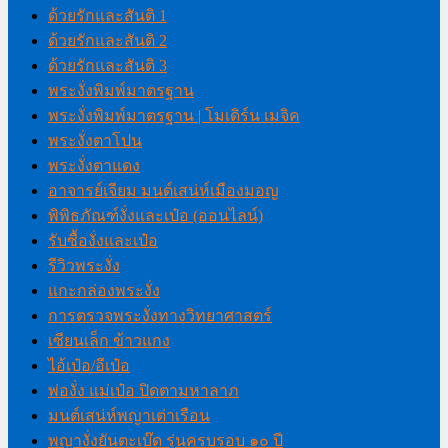
ด้วยรักและสันติ 1
ด้วยรักและสันติ 2
ด้วยรักและสันติ 3
พระงั่งพิมพ์มาตรฐาน
พระงั่งพิมพ์มาตรฐาน | โมเดิร์น เมจิค
พระงั่งตาโปน
พระงั่งตาแดง
อาจารย์เจียม มนต์เสน่ห์เมืองมอญ
พิพิธภัณฑ์งั่งและเป๋อ (ออนไลน์)
รับซื้องั่งและเป๋อ
รีวิวพระงั่ง
แกะกล่องพระงั่ง
การตรวจพระงั่งทางวิทยาศาสตร์
เซียนเล็ก ข้าวแกง
ไอ้เป๋อ/อีเป๋อ
พ่องั่ง แม่เป๋อ ปิดตามหาลาภ
มนต์เสน่ห์พญาเต่าเรือน
พญางั่งยันตะเบ๊ด รุ่นครบรอบ ๑๐ ปี