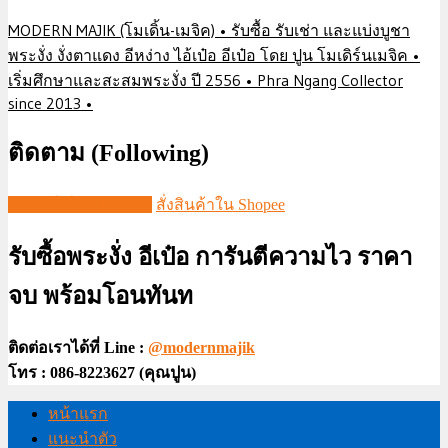
MODERN MAJIK (โมเดิ้น-เมจิค) • รับซื้อ รับเช่า และแบ่งบูชา
พระงั่ง งั่งตาแดง อีหง่าง ไอ้เป๋อ อีเป๋อ โดย ปูน โมเดิร์นเมจิค •
เริ่มศึกษาและสะสมพระงั่ง ปี 2556 • Phra Ngang Collector
since 2013 •
ติดตาม (Following)
ชมวีดีโอใน TIKTOK
สั่งสินค้าใน Shopee
รับซื้อพระงั่ง อีเป๋อ การันตีความไว ราคา
จบ พร้อมโอนทันท
ติดต่อเราได้ที่ Line :
@modernmajik
โทร : 086-8223627 (คุณปูน)
หน้าแรก
แนะนำตัว