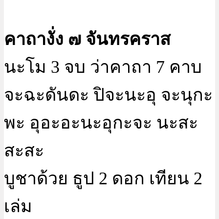
คาถางั่ง ๗ จันทรคราส
นะโม 3 จบ ว่าคาถา 7 คาบ
จะฉะดันดะ ปิจะนะอุ จะนุกะ
พะ อุอะอะนะอุกะจะ นะสะ
สะสะ
บูชาด้วย ธูป 2 ดอก เทียน 2
เล่ม