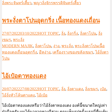
งั่งพระจันทร์เสี้ยว
,
พญางั่งจักรพรรดิจันทร์เสี้ยว
พระงั่งตาโปนอุดกริ่ง เนื้อทองแดงเถื่อน
27/07/2022
03/10/2022
HOT TOPIC
,
งั่ง
,
งั่งกริ่ง
,
งั่งตาโปน
,
งั่ง
เขมร
,
พระงั่ง
MODERN MAJIK
,
งั่งตาโปน
,
ง่าง
,
พระงั่ง
,
พระงั่งตาโปนเนื้อ
ทองแดงเถื่อนอุดกริ่ง
,
อีหง่าง
,
เครื่องรางของขลังเขมร
,
ไอ้งั่งตา
โปน
ไอ้เป๋อตาทองแดง
20/07/2022
27/08/2022
HOT TOPIC
,
งั่ง
,
งั่งตาแดง
,
งั่งเขมร
,
เป๋อ
,
ไอ้งั่งหัวโล้นตาแดง
,
ไอ้เป๋อ
ไอ้เป๋อตาทองแดงหรือว่าไอ้งั่งตาทองแดง องค์นี้ขนาดใหญ่เท่า
ฝ่ามือครับ ผมได้มาจากทางอีสาน ตอนเห็นรูปครั้งแรกนี่ตื่นเต้น