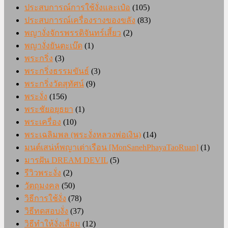
ประสบการณ์การใช้งั่งและเป๋อ
(105)
ประสบการณ์เครื่องรางของขลัง
(83)
พญางั่งจักรพรรดิจันทร์เสี้ยว
(2)
พญางั่งยันตะเบ๊ด
(1)
พระกริ่ง
(3)
พระกริ่งธรรมขันธ์
(3)
พระกริ่งวัดสุทัศน์
(9)
พระงั่ง
(156)
พระชัยอยุธยา
(1)
พระเครื่อง
(10)
พระเฉลิมพล (พระงั่งหลวงพ่อเงิน)
(14)
มนต์เสน่ห์พญาเต่าเรือน [MonSanehPhayaTaoRuan]
(1)
มารฝัน DREAM DEVIL
(5)
รีวิวพระงั่ง
(2)
วัตถุมงคล
(50)
วิธีการใช้งั่ง
(78)
วิธีทดสอบงั่ง
(37)
วิธีทำให้งั่งเสื่อม
(12)