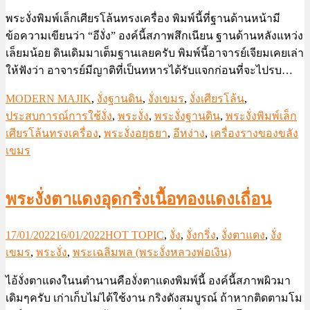
พระงั่งพิมพ์เล็กเศียรโล้นทรงเครื่อง พิมพ์นี้ที่ฐานด้านหน้ามี
ข้อความเขียนว่า “อีงั่ง” องค์นี้สภาพสึกเนียน ฐานด้านหลังแหว่ง
เล็ยมน้อย ดินเดิมมาเต็มฐานเลยครับ พิมพ์นี้อาจารย์เจียมเคยเล่า
ให้ฟังว่า อาจารย์มีญาติที่เป็นทหารได้รับแจกก่อนที่จะไปรบ…
MODERN MAJIK
,
งั่งฐานดิน
,
งั่งเขมร
,
งั่งเศียรโล้น
,
ประสบการณ์การใช้งั่ง
,
พระงั่ง
,
พระงั่งฐานดิน
,
พระงั่งพิมพ์เล็ก
เศียรโล้นทรงเครื่อง
,
พระงั่งอยุธยา
,
อีหง่าง
,
เครื่องรางของขลัง
เขมร
พระงั่งตาแดงอุดกริ่งเนื้อทองแดงเถื่อน
17/01/2022
16/01/2022
HOT TOPIC
,
งั่ง
,
งั่งกริ่ง
,
งั่งตาแดง
,
งั่ง
เขมร
,
พระงั่ง
,
พระเฉลิมพล (พระงั่งหลวงพ่อเงิน)
ไอ้งั่งตาแดงในนตำนานคืองั่งตาแดงพิมพ์นี้ องค์นี้สภาพผิวมา
เดิมๆครับ เก่าเก็บไม่ได้ใช้งาน กริงดังสมบูรณ์ ถ้าหากติดตามโม