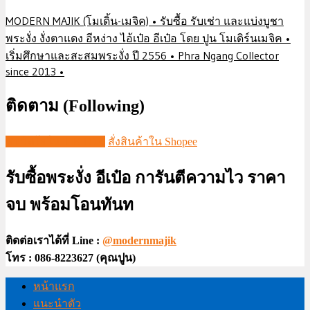
MODERN MAJIK (โมเดิ้น-เมจิค) • รับซื้อ รับเช่า และแบ่งบูชา
พระงั่ง งั่งตาแดง อีหง่าง ไอ้เป๋อ อีเป๋อ โดย ปูน โมเดิร์นเมจิค •
เริ่มศึกษาและสะสมพระงั่ง ปี 2556 • Phra Ngang Collector
since 2013 •
ติดตาม (Following)
ชมวีดีโอใน TIKTOK
สั่งสินค้าใน Shopee
รับซื้อพระงั่ง อีเป๋อ การันตีความไว ราคา
จบ พร้อมโอนทันท
ติดต่อเราได้ที่ Line :
@modernmajik
โทร : 086-8223627 (คุณปูน)
หน้าแรก
แนะนำตัว