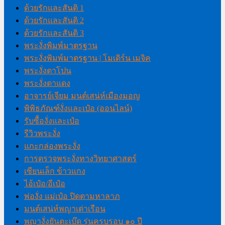
ด้วยรักและสันติ 1
ด้วยรักและสันติ 2
ด้วยรักและสันติ 3
พระงั่งพิมพ์มาตรฐาน
พระงั่งพิมพ์มาตรฐาน | โมเดิร์น เมจิค
พระงั่งตาโปน
พระงั่งตาแดง
อาจารย์เจียม มนต์เสน่ห์เมืองมอญ
พิพิธภัณฑ์งั่งและเป๋อ (ออนไลน์)
รับซื้องั่งและเป๋อ
รีวิวพระงั่ง
แกะกล่องพระงั่ง
การตรวจพระงั่งทางวิทยาศาสตร์
เซียนเล็ก ข้าวแกง
ไอ้เป๋อ/อีเป๋อ
พ่องั่ง แม่เป๋อ ปิดตามหาลาภ
มนต์เสน่ห์พญาเต่าเรือน
พญางั่งยันตะเบ๊ด รุ่นครบรอบ ๑๐ ปี