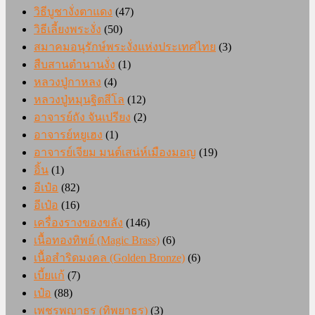
วิธีบูชางั่งตาแดง
(47)
วิธีเลี้ยงพระงั่ง
(50)
สมาคมอนุรักษ์พระงั่งแห่งประเทศไทย
(3)
สืบสานตำนานงั่ง
(1)
หลวงปู่กาหลง
(4)
หลวงปู่หมุนฐิตสีโล
(12)
อาจารย์ถัง จันเปรียง
(2)
อาจารย์หยูเฮง
(1)
อาจารย์เจียม มนต์เสน่ห์เมืองมอญ
(19)
อิ้น
(1)
อีเป๋อ
(82)
อีเป๋อ
(16)
เครื่องรางของขลัง
(146)
เนื้อทองทิพย์ (Magic Brass)
(6)
เนื้อสำริดมงคล (Golden Bronze)
(6)
เบี้ยแก้
(7)
เป๋อ
(88)
เพชรพญาธร (ทิพยาธร)
(3)