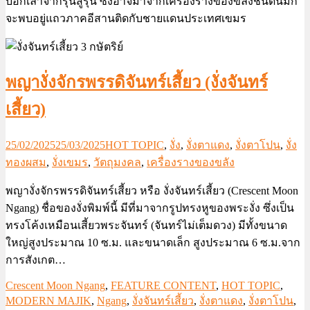
บอกเล่าจากรุ่นสู่รุ่น ซึ่งอาจมาจากเครื่องรางของขลังชนิดนี้มัก
จะพบอยู่แถวภาคอีสานติดกับชายแดนประเทศเขมร
พญางั่งจักรพรรดิจันทร์เสี้ยว (งั่งจันทร์
เสี้ยว)
25/02/2025
25/03/2025
HOT TOPIC
,
งั่ง
,
งั่งตาแดง
,
งั่งตาโปน
,
งั่ง
ทองผสม
,
งั่งเขมร
,
วัตถุมงคล
,
เครื่องรางของขลัง
พญางั่งจักรพรรดิจันทร์เสี้ยว หรือ งั่งจันทร์เสี้ยว (Crescent Moon
Ngang) ชื่อของงั่งพิมพ์นี้ มีที่มาจากรูปทรงหูของพระงั่ง ซึ่งเป็น
ทรงโค้งเหมือนเสี้ยวพระจันทร์ (จันทร์ไม่เต็มดวง) มีทั้งขนาด
ใหญ่สูงประมาณ 10 ซ.ม. และขนาดเล็ก สูงประมาณ 6 ซ.ม.จาก
การสังเกต…
Crescent Moon Ngang
,
FEATURE CONTENT
,
HOT TOPIC
,
MODERN MAJIK
,
Ngang
,
งั่งจันทร์เสี้ยว
,
งั่งตาแดง
,
งั่งตาโปน
,