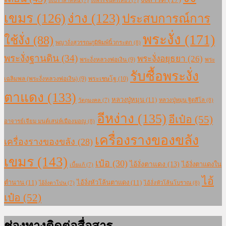
งั่งปราสาทหิน
(7)
งั่งพระจันทร์เสี้ยว
(7)
เขมร
(126)
ง่าง
(123)
ประสบการณ์การ
พระงั่ง
(171)
ใช้งั่ง
(88)
พญางั่งสุวรรณภูมิพิมพ์นิ้วกระดก
(8)
พระงั่งฐานดิน
(34)
พระงั่งอยุธยา
(26)
พระงั่งหลวงพ่อเงิน
(9)
พระ
รับซื้อพระงั่ง
เฉลิมพล (พระงั่งหลวงพ่อเงิน)
(9)
พระเชษโฐ
(10)
ตาแดง
(133)
หลวงปู่หมุน
(11)
หลวงปู่หมุน ฐิตสีโล
(8)
วัตถุมงคล
(7)
อีหง่าง
(135)
อีเป๋อ
(55)
อาจารย์เจียม มนต์เสน่ห์เมืองมอญ
(8)
เครื่องรางของขลัง
เครื่องรางของขลัง
(28)
เขมร
(143)
เป๋อ
(30)
ไอ้งั่งตาแดง
(13)
ไอ้งั่งตาแดงใน
เบี้ยแก้
(7)
ไอ้
ตำนาน
(11)
ไอ้งั่งหัวโล้นตาแดง
(11)
ไอ้งั่งหัวโล้นโบราณ
(8)
ไอ้งั่งตาโปน
(7)
เป๋อ
(52)
ช่องทางติดต่อสื่อสาร