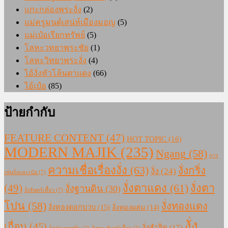
แกะกล่องพระงั่ง
(2)
แม่ครูมนต์เสน่ห์เมืองมอญ
(5)
แม่เป๋อเรียกทรัพย์
(5)
โลหะวทยาพระชัย
(1)
โลหะวิทยาพระงั่ง
(4)
ไอ้งั่งหัวโล้นตาแดง
(66)
ไอ้เป๋อ
(85)
ป้ายกำกับ
FEATURE CONTENT
(47)
HOT TOPIC
(16)
MODERN MAJIK
(235)
Ngang
(58)
การ
ความเชื่อเรื่องงั่ง
(63)
งั่งกริ่ง
งั่ง
(24)
เซ่นงั่งและเป๋อ
(7)
งั่งตาแดง
(61)
(49)
งั่งตา
งั่งฐานดิน
(30)
งั่งจันทร์เสี้ยว
(7)
โปน
(58)
งั่งทองแดง
งั่งทองดอกบวบ
(15)
งั่งทองผสม
(14)
งั่ง
เถื่อน
(45)
งั่งสำริด
(17)