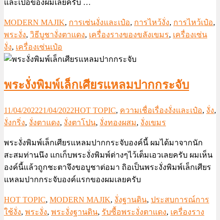
และเป๋อของผมเลยครับ …
MODERN MAJIK
,
การเซ่นงั่งและเป๋อ
,
การไหว้งั่ง
,
การไหว้เป๋อ
,
พระงั่ง
,
วิธีบูชางั่งตาแดง
,
เครื่องรางของขลังเขมร
,
เครื่องเซ่น
งั่ง
,
เครื่องเซ่นเป๋อ
พระงั่งพิมพ์เล็กเศียรแหลมปากกระจับ
11/04/2022
21/04/2022
HOT TOPIC
,
ความเชื่อเรื่องงั่งและเป๋อ
,
งั่ง
,
งั่งกริ่ง
,
งั่งตาแดง
,
งั่งตาโปน
,
งั่งทองผสม
,
งั่งเขมร
พระงั่งพิมพ์เล็กเศียรแหลมปากกระจับองค์นี้ ผมได้มาจากนัก
สะสมท่านนึง แกเก็บพระงั่งพิมพ์ต่างๆไว้เต็มเอวเลยครับ ผมเห็น
องค์นี้แล้วถูกชะตาจึงขอบูชาต่อมา ถิอเป็นพระงั่งพิมพ์เล็กเศียร
แหลมปากกระจับองค์แรกของผมเลยครับ
HOT TOPIC
,
MODERN MAJIK
,
งั่งฐานดิน
,
ประสบการณ์การ
ใช้งั่ง
,
พระงั่ง
,
พระงั่งฐานดิน
,
รับซื้อพระงั่งตาแดง
,
เครื่องราง