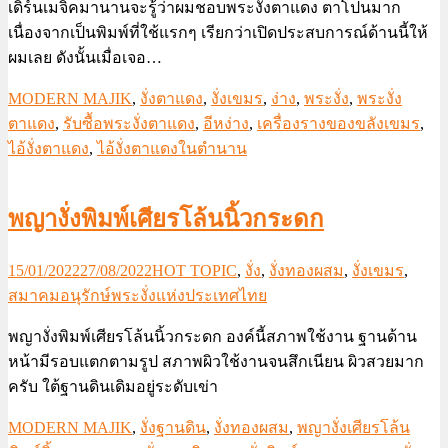
เดิร์นเมจิคมานานจะรู้ว่าผมชอบพระงั่งตาแดง ตาโปนมาก
เนื่องจากเป็นพิมพ์ที่ใช้แรกๆ เรียกว่าเปิดประสบการณ์ด้านนี้ให้
ผมเลย ดังนั้นเมื่อเจอ…
MODERN MAJIK
,
งั่งตาแดง
,
งั่งเขมร
,
ง่าง
,
พระงั่ง
,
พระงั่ง
ตาแดง
,
รับซื้อพระงั่งตาแดง
,
อีหง่าง
,
เครื่องรางของขลังเขมร
,
ไอ้งั่งตาแดง
,
ไอ้งั่งตาแดงในตำนาน
พญางั่งพิมพ์เศียรโล้นนิ้วกระดก
15/01/2022
27/08/2022
HOT TOPIC
,
งั่ง
,
งั่งทองผสม
,
งั่งเขมร
,
สมาคมอนุรักษ์พระงั่งแห่งประเทศไทย
พญางั่งพิมพ์เศียรโล้นนิ้วกระดก องค์นี้สภาพใช้งาน ฐานด้าน
หน้ามีรอบแตกตามรูป สภาพผิวใช้งานจนสึกเนียน ผิวสวยมาก
ครับ ใต้ฐานดินเดิมอยู่ระดับเข่า
MODERN MAJIK
,
งั่งฐานดิน
,
งั่งทองผสม
,
พญางั่งเศียรโล้น