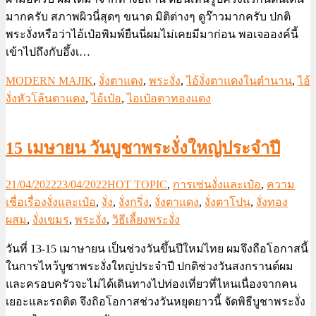
มากครับ สภาพผิวนี่สุดๆ ขนาด มิติต่างๆ ดูว๊าวมากครับ ปกติ
พระงั่งหรือว่าไอ้เป๋อพิมพ์ยืนนี่ผมไม่เคยมีมาก่อน พอเจอองค์นี้
เข้าไปถึงกับอึ้งเ…
MODERN MAJIK
,
งั่งตาแดง
,
พระงั่ง
,
ไอ้งั่งตาแดงในตำนาน
,
ไอ้
งั่งหัวโล้นตาแดง
,
ไอ้เป๋อ
,
ไอเป๋อตาทองแดง
15 เมษายน วันบูชาพระงั่งใหญ่ประจำปี
21/04/2022
23/04/2022
HOT TOPIC
,
การเซ่นงั่งและเป๋อ
,
ความ
เชื่อเรื่องงั่งและเป๋อ
,
งั่ง
,
งั่งกริ่ง
,
งั่งตาแดง
,
งั่งตาโปน
,
งั่งทอง
ผสม
,
งั่งเขมร
,
พระงั่ง
,
วิธีเลี้ยงพระงั่ง
วันที่ 13-15 เมาษายน เป็นช่วงวันขึ้นปีใหม่ไทย ผมจึงถือโอกาสนี้
ในการไหว้บูชาพระงั่งใหญ่ประจำปี ปกติช่วงวันสงกรานต์ผม
และครอบครัวจะไม่ได้เดินทางไปท่องเที่ยวที่ไหนเนื่องจากคน
เยอะและรถติด จึงถิอโอกาสช่วงวันหยุดยาวนี้ จัดพิธีบูชาพระงั่ง