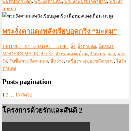
พิมพ์นิ้วกระดก
,
พระงั่งฐานดิน
,
พระงั่งพิมพ์มาตรฐาน
,
พระงั่ง
อยุธยา
พระงั่งตาแดงหลังเรียบอุดกริ่ง “มะตูม”
19/11/2021
19/11/2021
HOT TOPIC
,
งั่ง
,
งั่งตาแดง
,
งั่งเขมร
MODERN MAJIK
,
งั่งกริ่ง
,
งั่งทองแดงเถื่อน
,
งั่งเขมร
,
ง่าง
,
พระ
งั่ง
,
รับซื้อพระงั่งตาแดง
,
อีหง่าง
,
เครื่องรางของขลังเขมร
,
ไอ้งั่ง
ตาแดง
Posts pagination
1
2
…
13
ถัดไป
โครงการด้วยรักและสันติ 2