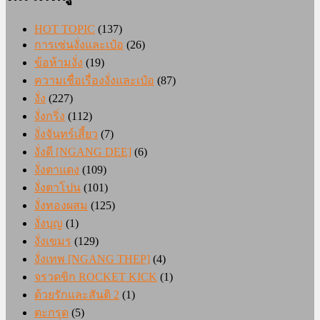
HOT TOPIC
(137)
การเซ่นงั่งและเป๋อ
(26)
ข้อห้ามงั่ง
(19)
ความเชื่อเรื่องงั่งและเป๋อ
(87)
งั่ง
(227)
งั่งกริ่ง
(112)
งั่งจันทร์เสี้ยว
(7)
งั่งดี [NGANG DEE]
(6)
งั่งตาแดง
(109)
งั่งตาโปน
(101)
งั่งทองผสม
(125)
งั่งบุญ
(1)
งั่งเขมร
(129)
งั่งเทพ [NGANG THEP]
(4)
จรวดขิก ROCKET KICK
(1)
ด้วยรักและสันติ 2
(1)
ตะกรุด
(5)