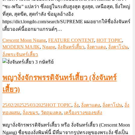
“ซะ-พรีม” แปลว่า ซึ่งอยู่ในระดับสูงสุด สูงสุด, เหนือสุด, ยิ่งใหญ่
ที่สุด, สุดขีด, สุดกำลัง ข้อมูลอ้างอิง
https://dict.longdo.com/search/SUPREME ผมอยากให้ชื่องั่งจันทร์
เสี้ยวองค์นี้ออกมาแกรนด์ๆ…
Crescent Moon Ngang
,
FEATURE CONTENT
,
HOT TOPIC
,
MODERN MAJIK
,
Ngang
,
งั่งจันทร์เสี้ยว
,
งั่งตาแดง
,
งั่งตาโปน
,
งั่งพระจันทร์เสี้ยว
พญางั่งจักรพรรดิจันทร์เสี้ยว (งั่งจันทร์
เสี้ยว)
25/02/2025
25/03/2025
HOT TOPIC
,
งั่ง
,
งั่งตาแดง
,
งั่งตาโปน
,
งั่ง
ทองผสม
,
งั่งเขมร
,
วัตถุมงคล
,
เครื่องรางของขลัง
พญางั่งจักรพรรดิจันทร์เสี้ยว หรือ งั่งจันทร์เสี้ยว (Crescent Moon
Ngang) ชื่อของงั่งพิมพ์นี้ มีที่มาจากรูปทรงหูของพระงั่ง ซึ่งเป็น