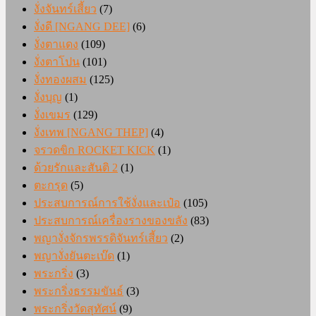
งั่งจันทร์เสี้ยว
(7)
งั่งดี [NGANG DEE]
(6)
งั่งตาแดง
(109)
งั่งตาโปน
(101)
งั่งทองผสม
(125)
งั่งบุญ
(1)
งั่งเขมร
(129)
งั่งเทพ [NGANG THEP]
(4)
จรวดขิก ROCKET KICK
(1)
ด้วยรักและสันติ 2
(1)
ตะกรุด
(5)
ประสบการณ์การใช้งั่งและเป๋อ
(105)
ประสบการณ์เครื่องรางของขลัง
(83)
พญางั่งจักรพรรดิจันทร์เสี้ยว
(2)
พญางั่งยันตะเบ๊ด
(1)
พระกริ่ง
(3)
พระกริ่งธรรมขันธ์
(3)
พระกริ่งวัดสุทัศน์
(9)