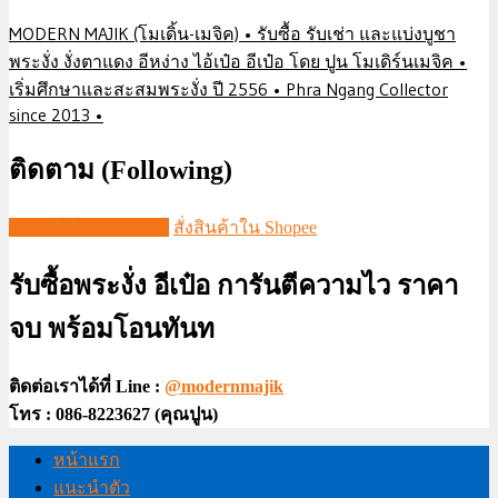
MODERN MAJIK (โมเดิ้น-เมจิค) • รับซื้อ รับเช่า และแบ่งบูชา
พระงั่ง งั่งตาแดง อีหง่าง ไอ้เป๋อ อีเป๋อ โดย ปูน โมเดิร์นเมจิค •
เริ่มศึกษาและสะสมพระงั่ง ปี 2556 • Phra Ngang Collector
since 2013 •
ติดตาม (Following)
ชมวีดีโอใน TIKTOK
สั่งสินค้าใน Shopee
รับซื้อพระงั่ง อีเป๋อ การันตีความไว ราคา
จบ พร้อมโอนทันท
ติดต่อเราได้ที่ Line :
@modernmajik
โทร : 086-8223627 (คุณปูน)
หน้าแรก
แนะนำตัว