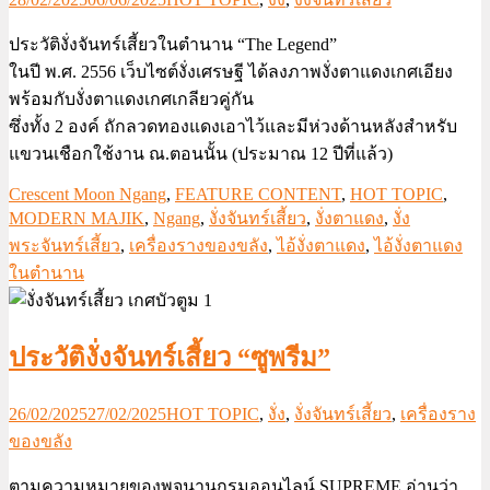
ประวัติงั่งจันทร์เสี้ยวในตำนาน “The Legend”
ในปี พ.ศ. 2556 เว็บไซต์งั่งเศรษฐี ได้ลงภาพงั่งตาแดงเกศเอียง
พร้อมกับงั่งตาแดงเกศเกลียวคู่กัน
ซึ่งทั้ง 2 องค์ ถักลวดทองแดงเอาไว้และมีห่วงด้านหลังสำหรับ
แขวนเชือกใช้งาน ณ.ตอนนั้น (ประมาณ 12 ปีที่แล้ว)
Crescent Moon Ngang
,
FEATURE CONTENT
,
HOT TOPIC
,
MODERN MAJIK
,
Ngang
,
งั่งจันทร์เสี้ยว
,
งั่งตาแดง
,
งั่ง
พระจันทร์เสี้ยว
,
เครื่องรางของขลัง
,
ไอ้งั่งตาแดง
,
ไอ้งั่งตาแดง
ในตำนาน
ประวัติงั่งจันทร์เสี้ยว “ซูพรีม”
26/02/2025
27/02/2025
HOT TOPIC
,
งั่ง
,
งั่งจันทร์เสี้ยว
,
เครื่องราง
ของขลัง
ตามความหมายของพจนานุกรมออนไลน์ SUPREME อ่านว่า