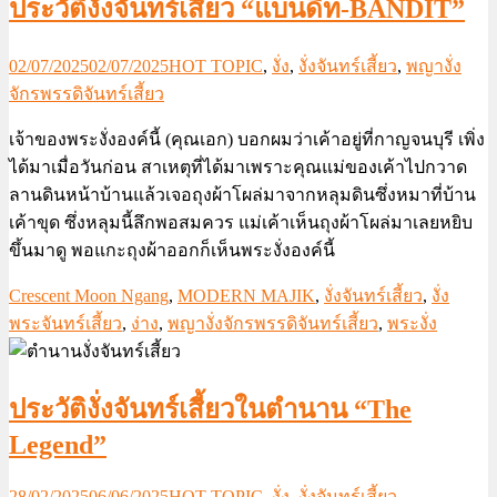
ประวัติงั่งจันทร์เสี้ยว “แบนดิท-BANDIT”
02/07/2025
02/07/2025
HOT TOPIC
,
งั่ง
,
งั่งจันทร์เสี้ยว
,
พญางั่ง
จักรพรรดิจันทร์เสี้ยว
เจ้าของพระงั่งองค์นี้ (คุณเอก) บอกผมว่าเค้าอยู่ที่กาญจนบุรี เพิ่ง
ได้มาเมื่อวันก่อน สาเหตุที่ได้มาเพราะคุณแม่ของเค้าไปกวาด
ลานดินหน้าบ้านแล้วเจอถุงผ้าโผล่มาจากหลุมดินซึ่งหมาที่บ้าน
เค้าขุด ซึ่งหลุมนี้ลึกพอสมควร แม่เค้าเห็นถุงผ้าโผล่มาเลยหยิบ
ขึ้นมาดู พอแกะถุงผ้าออกก็เห็นพระงั่งองค์นี้
Crescent Moon Ngang
,
MODERN MAJIK
,
งั่งจันทร์เสี้ยว
,
งั่ง
พระจันทร์เสี้ยว
,
ง่าง
,
พญางั่งจักรพรรดิจันทร์เสี้ยว
,
พระงั่ง
ประวัติงั่งจันทร์เสี้ยวในตำนาน “The
Legend”
28/02/2025
06/06/2025
HOT TOPIC
,
งั่ง
,
งั่งจันทร์เสี้ยว