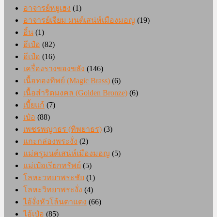
อาจารย์หยูเฮง
(1)
อาจารย์เจียม มนต์เสน่ห์เมืองมอญ
(19)
อิ้น
(1)
อีเป๋อ
(82)
อีเป๋อ
(16)
เครื่องรางของขลัง
(146)
เนื้อทองทิพย์ (Magic Brass)
(6)
เนื้อสำริดมงคล (Golden Bronze)
(6)
เบี้ยแก้
(7)
เป๋อ
(88)
เพชรพญาธร (ทิพยาธร)
(3)
แกะกล่องพระงั่ง
(2)
แม่ครูมนต์เสน่ห์เมืองมอญ
(5)
แม่เป๋อเรียกทรัพย์
(5)
โลหะวทยาพระชัย
(1)
โลหะวิทยาพระงั่ง
(4)
ไอ้งั่งหัวโล้นตาแดง
(66)
ไอ้เป๋อ
(85)