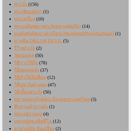
พระงั่ง
(156)
พระชัยอยุธยา
(1)
พระเครื่อง
(10)
พระเฉลิมพล (พระงั่งหลวงพ่อเงิน)
(14)
มนต์เสน่ห์พญาเต่าเรือน [MonSanehPhayaTaoRuan]
(1)
มารฝัน DREAM DEVIL
(5)
รีวิวพระงั่ง
(2)
วัตถุมงคล
(50)
วิธีการใช้งั่ง
(78)
วิธีทดสอบงั่ง
(37)
วิธีทำให้งั่งเสื่อม
(12)
วิธีบูชางั่งตาแดง
(47)
วิธีเลี้ยงพระงั่ง
(50)
สมาคมอนุรักษ์พระงั่งแห่งประเทศไทย
(3)
สืบสานตำนานงั่ง
(1)
หลวงปู่กาหลง
(4)
หลวงปู่หมุนฐิตสีโล
(12)
อาจารย์ถัง จันเปรียง
(2)