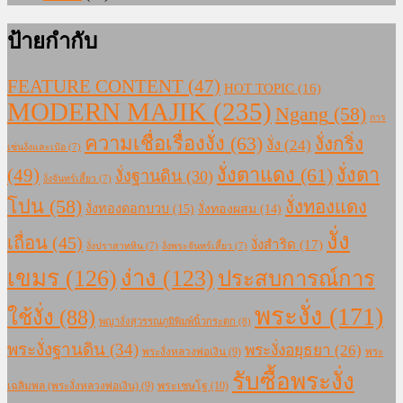
ป้ายกำกับ
FEATURE CONTENT
(47)
HOT TOPIC
(16)
MODERN MAJIK
(235)
Ngang
(58)
การ
ความเชื่อเรื่องงั่ง
(63)
งั่งกริ่ง
งั่ง
(24)
เซ่นงั่งและเป๋อ
(7)
งั่งตาแดง
(61)
(49)
งั่งตา
งั่งฐานดิน
(30)
งั่งจันทร์เสี้ยว
(7)
โปน
(58)
งั่งทองแดง
งั่งทองดอกบวบ
(15)
งั่งทองผสม
(14)
งั่ง
เถื่อน
(45)
งั่งสำริด
(17)
งั่งปราสาทหิน
(7)
งั่งพระจันทร์เสี้ยว
(7)
เขมร
(126)
ง่าง
(123)
ประสบการณ์การ
พระงั่ง
(171)
ใช้งั่ง
(88)
พญางั่งสุวรรณภูมิพิมพ์นิ้วกระดก
(8)
พระงั่งฐานดิน
(34)
พระงั่งอยุธยา
(26)
พระงั่งหลวงพ่อเงิน
(9)
พระ
รับซื้อพระงั่ง
เฉลิมพล (พระงั่งหลวงพ่อเงิน)
(9)
พระเชษโฐ
(10)