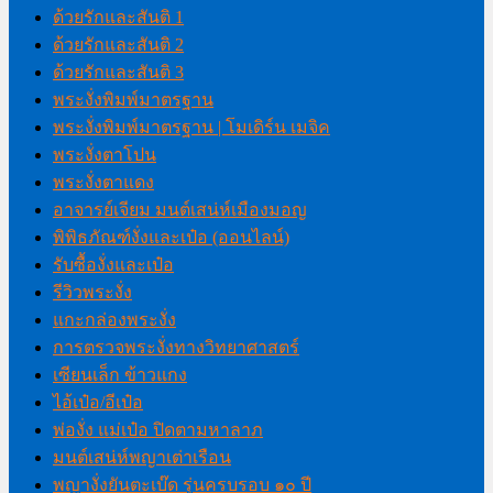
ด้วยรักและสันติ 1
ด้วยรักและสันติ 2
ด้วยรักและสันติ 3
พระงั่งพิมพ์มาตรฐาน
พระงั่งพิมพ์มาตรฐาน | โมเดิร์น เมจิค
พระงั่งตาโปน
พระงั่งตาแดง
อาจารย์เจียม มนต์เสน่ห์เมืองมอญ
พิพิธภัณฑ์งั่งและเป๋อ (ออนไลน์)
รับซื้องั่งและเป๋อ
รีวิวพระงั่ง
แกะกล่องพระงั่ง
การตรวจพระงั่งทางวิทยาศาสตร์
เซียนเล็ก ข้าวแกง
ไอ้เป๋อ/อีเป๋อ
พ่องั่ง แม่เป๋อ ปิดตามหาลาภ
มนต์เสน่ห์พญาเต่าเรือน
พญางั่งยันตะเบ๊ด รุ่นครบรอบ ๑๐ ปี