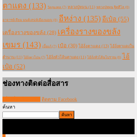
ตาแดง
(133)
หลวงปู่หมุน
(11)
หลวงปู่หมุน ฐิตสีโล
(8)
วัตถุมงคล
(7)
อีหง่าง
(135)
อีเป๋อ
(55)
อาจารย์เจียม มนต์เสน่ห์เมืองมอญ
(8)
เครื่องรางของขลัง
เครื่องรางของขลัง
(28)
เขมร
(143)
เป๋อ
(30)
ไอ้งั่งตาแดง
(13)
ไอ้งั่งตาแดงใน
เบี้ยแก้
(7)
ไอ้
ตำนาน
(11)
ไอ้งั่งหัวโล้นตาแดง
(11)
ไอ้งั่งหัวโล้นโบราณ
(8)
ไอ้งั่งตาโปน
(7)
เป๋อ
(52)
ช่องทางติดต่อสื่อสาร
เพิ่มเพื่อนใน LINE
ติดตาม Facebook
ค้นหา
ค้นหา
ภาพและบทความทั้งหมดใน www.modernmajik.com ห้ามนำไป
ใช้ก่อนได้รับอนุญาต สงวนลิขสิทธิ์โดย MODERN MAJIK