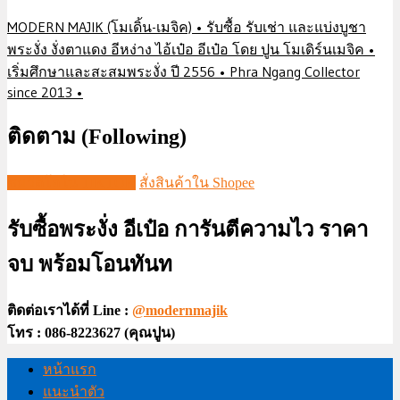
MODERN MAJIK (โมเดิ้น-เมจิค) • รับซื้อ รับเช่า และแบ่งบูชา
พระงั่ง งั่งตาแดง อีหง่าง ไอ้เป๋อ อีเป๋อ โดย ปูน โมเดิร์นเมจิค •
เริ่มศึกษาและสะสมพระงั่ง ปี 2556 • Phra Ngang Collector
since 2013 •
ติดตาม (Following)
ชมวีดีโอใน TIKTOK
สั่งสินค้าใน Shopee
รับซื้อพระงั่ง อีเป๋อ การันตีความไว ราคา
จบ พร้อมโอนทันท
ติดต่อเราได้ที่ Line :
@modernmajik
โทร : 086-8223627 (คุณปูน)
หน้าแรก
แนะนำตัว