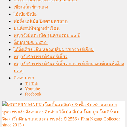
เซียนเล็ก ข้าวแกง
ไอ้เป๋อ/อีเป๋อ
พ่องั่ง แม่เป๋อ ปิดตามหาลาภ
มนต์เสน่ห์พญาเต่าเรือน
พญางั่งยันตะเบ๊ด รุ่นครบรอบ ๑๐ ปี
งั่งบุญ พ.ศ. ๒๕๖๖
ไอ้งั่งเศียรโล้น หลวงปู่สิมมา/อาจารย์เจียม
พญางั่งจักรพรรดิจันทร์เสี้ยว
พญางั่งจักรพรรดิจันทร์เสี้ยว อาจารย์เจียม มนต์เสน่ห์เมือง
มอญ
ติดตามเรา
TikTok
Youtube
facebook