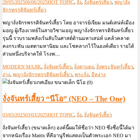
29/05/2025
06/06/2025
HOT TOPIC
,
งั่ง
,
งั่งจันทร์เสี้ยว
,
พญางั่ง
จักรพรรดิจันทร์เสี้ยว
พญางั่งจักรพรรดิจันทร์เสี้ยว โดย อาจารย์เจียม มนต์เสน่ห์เมือง
มอญ ผู้เรืองเวทย์ในสายวิชามอญ พญางั่งจักรพรรดิจันทร์เสี้ยว
รุ่นนี้ รวบรวมพลังเร้นลับในศาสต์ด้านมหาเสน่ห์ แคล้วคลาด
คงกระพัน เมตตามหานิยม และโชคลาภไว้ในองค์เดียว รายได้
ส่วนหนึ่งบริจาคให้ โรงพ…
MODERN MAJIK
,
งั่งจันทร์เสี้ยว
,
งั่งตาแดง
,
งั่งพระจันทร์เสี้ยว
,
ง่าง
,
พญางั่งจักรพรรดิจันทร์เสี้ยว
,
พระงั่ง
,
อีหง่าง
งั่งจันทร์เสี้ยว “นีโอ” (NEO – The One)
03/03/2025
03/03/2025
HOT TOPIC
,
งั่ง
,
งั่งจันทร์เสี้ยว
งั่งจันทร์เสี้ยว (ขนาดเล็ก) องค์นี้ผมให้ชื่อว่า NEO ซึ่งชื่อนี้ได้มา
จากหนังเรื่อง Matrix ที่คีอานูรีฟแสดงเป็นตัวพระเอก NEO มา