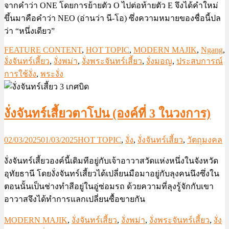
จากคำว่า ONE โดยการย้ายตัว O ไปต่อท้ายตัว E จึงได้คำใหม่
ขึ้นมาคือคำว่า NEO (อ่านว่า นี-โอ) ซึ่งความหมายของชื่อนี้ปล
ว่า “หนึ่งเดียว”
FEATURE CONTENT
,
HOT TOPIC
,
MODERN MAJIK
,
Ngang
,
งั่งจันทร์เสี้ยว
,
งั่งพม่า
,
งั่งพระจันทร์เสี้ยว
,
งั่งมอญ
,
ประสบการณ์
การใช้งั่ง
,
พระงั่ง
งั่งจันทร์เสี้ยวตาโปน (องค์ที่ 3 ในวงการ)
02/03/2025
01/03/2025
HOT TOPIC
,
งั่ง
,
งั่งจันทร์เสี้ยว
,
วัตถุมงคล
งั่งจันทร์เสี้ยวองค์นี้เดิมทีอยู่กับเจ้าอาวาสวัดแห่งหนึ่งในจังหวัด
อุทัยธานี โดยงั่งจันทร์เสี้ยวได้เปลี่ยนมือมาอยู่กับลุงคนนึงซึ่งใน
ตอนนั้นเป็นช่างทำสีอยู่ในอู่ซ่อมรถ ด้วยความที่ลุงรู้จักกับเขา
อาวาสจึงได้ทำการแลกเปลี่ยนซื้อขายกัน
MODERN MAJIK
,
งั่งจันทร์เสี้ยว
,
งั่งพม่า
,
งั่งพระจันทร์เสี้ยว
,
งั่ง