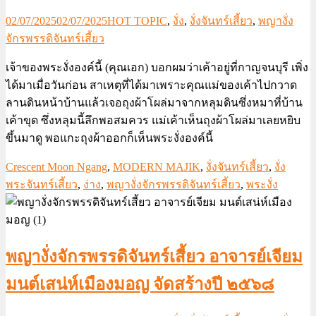
02/07/2025
02/07/2025
HOT TOPIC
,
งั่ง
,
งั่งจันทร์เสี้ยว
,
พญางั่ง
จักรพรรดิจันทร์เสี้ยว
เจ้าของพระงั่งองค์นี้ (คุณเอก) บอกผมว่าเค้าอยู่ที่กาญจนบุรี เพิ่ง
ได้มาเมื่อวันก่อน สาเหตุที่ได้มาเพราะคุณแม่ของเค้าไปกวาด
ลานดินหน้าบ้านแล้วเจอถุงผ้าโผล่มาจากหลุมดินซึ่งหมาที่บ้าน
เค้าขุด ซึ่งหลุมนี้ลึกพอสมควร แม่เค้าเห็นถุงผ้าโผล่มาเลยหยิบ
ขึ้นมาดู พอแกะถุงผ้าออกก็เห็นพระงั่งองค์นี้
Crescent Moon Ngang
,
MODERN MAJIK
,
งั่งจันทร์เสี้ยว
,
งั่ง
พระจันทร์เสี้ยว
,
ง่าง
,
พญางั่งจักรพรรดิจันทร์เสี้ยว
,
พระงั่ง
พญางั่งจักรพรรดิจันทร์เสี้ยว อาจารย์เจียม
มนต์เสน่ห์เมืองมอญ จัดสร้างปี ๒๕๖๘