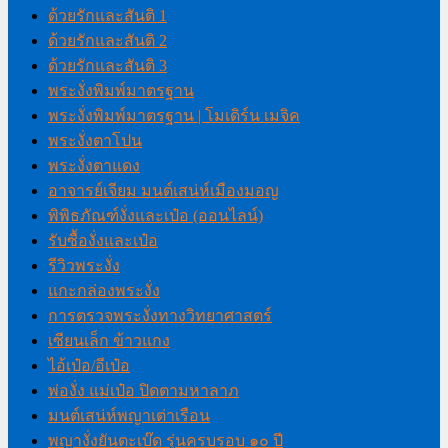
ด้วยรักและสันติ 1
ด้วยรักและสันติ 2
ด้วยรักและสันติ 3
พระงั่งพิมพ์มาตรฐาน
พระงั่งพิมพ์มาตรฐาน | โมเดิร์น เมจิค
พระงั่งตาโปน
พระงั่งตาแดง
อาจารย์เจียม มนต์เสน่ห์เมืองมอญ
พิพิธภัณฑ์งั่งและเป๋อ (ออนไลน์)
รับซื้องั่งและเป๋อ
รีวิวพระงั่ง
แกะกล่องพระงั่ง
การตรวจพระงั่งทางวิทยาศาสตร์
เซียนเล็ก ข้าวแกง
ไอ้เป๋อ/อีเป๋อ
พ่องั่ง แม่เป๋อ ปิดตามหาลาภ
มนต์เสน่ห์พญาเต่าเรือน
พญางั่งยันตะเบ๊ด รุ่นครบรอบ ๑๐ ปี