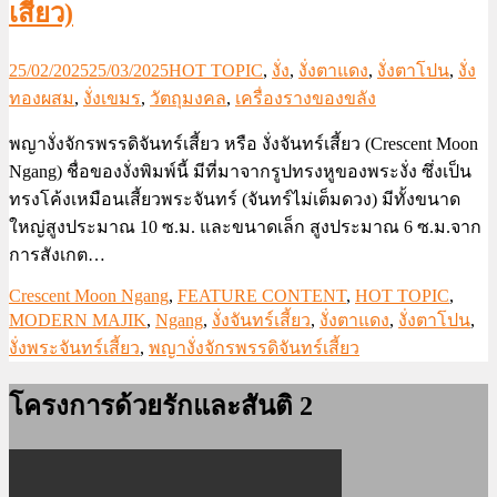
เสี้ยว)
25/02/2025
25/03/2025
HOT TOPIC
,
งั่ง
,
งั่งตาแดง
,
งั่งตาโปน
,
งั่ง
ทองผสม
,
งั่งเขมร
,
วัตถุมงคล
,
เครื่องรางของขลัง
พญางั่งจักรพรรดิจันทร์เสี้ยว หรือ งั่งจันทร์เสี้ยว (Crescent Moon
Ngang) ชื่อของงั่งพิมพ์นี้ มีที่มาจากรูปทรงหูของพระงั่ง ซึ่งเป็น
ทรงโค้งเหมือนเสี้ยวพระจันทร์ (จันทร์ไม่เต็มดวง) มีทั้งขนาด
ใหญ่สูงประมาณ 10 ซ.ม. และขนาดเล็ก สูงประมาณ 6 ซ.ม.จาก
การสังเกต…
Crescent Moon Ngang
,
FEATURE CONTENT
,
HOT TOPIC
,
MODERN MAJIK
,
Ngang
,
งั่งจันทร์เสี้ยว
,
งั่งตาแดง
,
งั่งตาโปน
,
งั่งพระจันทร์เสี้ยว
,
พญางั่งจักรพรรดิจันทร์เสี้ยว
โครงการด้วยรักและสันติ 2