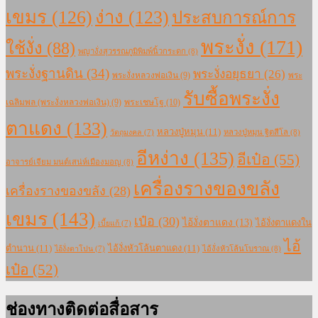
เขมร
(126)
ง่าง
(123)
ประสบการณ์การ
พระงั่ง
(171)
ใช้งั่ง
(88)
พญางั่งสุวรรณภูมิพิมพ์นิ้วกระดก
(8)
พระงั่งฐานดิน
(34)
พระงั่งอยุธยา
(26)
พระงั่งหลวงพ่อเงิน
(9)
พระ
รับซื้อพระงั่ง
เฉลิมพล (พระงั่งหลวงพ่อเงิน)
(9)
พระเชษโฐ
(10)
ตาแดง
(133)
หลวงปู่หมุน
(11)
หลวงปู่หมุน ฐิตสีโล
(8)
วัตถุมงคล
(7)
อีหง่าง
(135)
อีเป๋อ
(55)
อาจารย์เจียม มนต์เสน่ห์เมืองมอญ
(8)
เครื่องรางของขลัง
เครื่องรางของขลัง
(28)
เขมร
(143)
เป๋อ
(30)
ไอ้งั่งตาแดง
(13)
ไอ้งั่งตาแดงใน
เบี้ยแก้
(7)
ไอ้
ตำนาน
(11)
ไอ้งั่งหัวโล้นตาแดง
(11)
ไอ้งั่งหัวโล้นโบราณ
(8)
ไอ้งั่งตาโปน
(7)
เป๋อ
(52)
ช่องทางติดต่อสื่อสาร