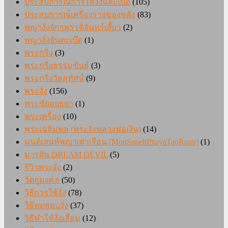
ประสบการณ์การใช้งั่งและเป๋อ
(105)
ประสบการณ์เครื่องรางของขลัง
(83)
พญางั่งจักรพรรดิจันทร์เสี้ยว
(2)
พญางั่งยันตะเบ๊ด
(1)
พระกริ่ง
(3)
พระกริ่งธรรมขันธ์
(3)
พระกริ่งวัดสุทัศน์
(9)
พระงั่ง
(156)
พระชัยอยุธยา
(1)
พระเครื่อง
(10)
พระเฉลิมพล (พระงั่งหลวงพ่อเงิน)
(14)
มนต์เสน่ห์พญาเต่าเรือน [MonSanehPhayaTaoRuan]
(1)
มารฝัน DREAM DEVIL
(5)
รีวิวพระงั่ง
(2)
วัตถุมงคล
(50)
วิธีการใช้งั่ง
(78)
วิธีทดสอบงั่ง
(37)
วิธีทำให้งั่งเสื่อม
(12)