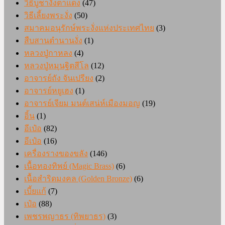
วิธีบูชางั่งตาแดง
(47)
วิธีเลี้ยงพระงั่ง
(50)
สมาคมอนุรักษ์พระงั่งแห่งประเทศไทย
(3)
สืบสานตำนานงั่ง
(1)
หลวงปู่กาหลง
(4)
หลวงปู่หมุนฐิตสีโล
(12)
อาจารย์ถัง จันเปรียง
(2)
อาจารย์หยูเฮง
(1)
อาจารย์เจียม มนต์เสน่ห์เมืองมอญ
(19)
อิ้น
(1)
อีเป๋อ
(82)
อีเป๋อ
(16)
เครื่องรางของขลัง
(146)
เนื้อทองทิพย์ (Magic Brass)
(6)
เนื้อสำริดมงคล (Golden Bronze)
(6)
เบี้ยแก้
(7)
เป๋อ
(88)
เพชรพญาธร (ทิพยาธร)
(3)