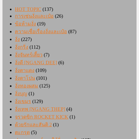
HOT TOPIC
(137)
การเซ่นงั่งและเป๋อ
(26)
ข้อห้ามงั่ง
(19)
ความเชื่อเรื่องงั่งและเป๋อ
(87)
งั่ง
(227)
งั่งกริ่ง
(112)
งั่งจันทร์เสี้ยว
(7)
งั่งดี [NGANG DEE]
(6)
งั่งตาแดง
(109)
งั่งตาโปน
(101)
งั่งทองผสม
(125)
งั่งบุญ
(1)
งั่งเขมร
(129)
งั่งเทพ [NGANG THEP]
(4)
จรวดขิก ROCKET KICK
(1)
ด้วยรักและสันติ 2
(1)
ตะกรุด
(5)