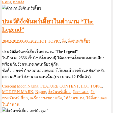
มอญ
,
พระงั่ง
ประวัติงั่งจันทร์เสี้ยวในตำนาน “The
Legend”
28/02/2025
06/06/2025
HOT TOPIC
,
งั่ง
,
งั่งจันทร์เสี้ยว
ประวัติงั่งจันทร์เสี้ยวในตำนาน “The Legend”
ในปี พ.ศ. 2556 เว็บไซต์งั่งเศรษฐี ได้ลงภาพงั่งตาแดงเกศเอียง
พร้อมกับงั่งตาแดงเกศเกลียวคู่กัน
ซึ่งทั้ง 2 องค์ ถักลวดทองแดงเอาไว้และมีห่วงด้านหลังสำหรับ
แขวนเชือกใช้งาน ณ.ตอนนั้น (ประมาณ 12 ปีที่แล้ว)
Crescent Moon Ngang
,
FEATURE CONTENT
,
HOT TOPIC
,
MODERN MAJIK
,
Ngang
,
งั่งจันทร์เสี้ยว
,
งั่งตาแดง
,
งั่ง
พระจันทร์เสี้ยว
,
เครื่องรางของขลัง
,
ไอ้งั่งตาแดง
,
ไอ้งั่งตาแดง
ในตำนาน