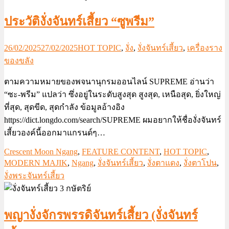
ประวัติงั่งจันทร์เสี้ยว “ซูพรีม”
26/02/2025
27/02/2025
HOT TOPIC
,
งั่ง
,
งั่งจันทร์เสี้ยว
,
เครื่องราง
ของขลัง
ตามความหมายของพจนานุกรมออนไลน์ SUPREME อ่านว่า
“ซะ-พรีม” แปลว่า ซึ่งอยู่ในระดับสูงสุด สูงสุด, เหนือสุด, ยิ่งใหญ่
ที่สุด, สุดขีด, สุดกำลัง ข้อมูลอ้างอิง
https://dict.longdo.com/search/SUPREME ผมอยากให้ชื่องั่งจันทร์
เสี้ยวองค์นี้ออกมาแกรนด์ๆ…
Crescent Moon Ngang
,
FEATURE CONTENT
,
HOT TOPIC
,
MODERN MAJIK
,
Ngang
,
งั่งจันทร์เสี้ยว
,
งั่งตาแดง
,
งั่งตาโปน
,
งั่งพระจันทร์เสี้ยว
พญางั่งจักรพรรดิจันทร์เสี้ยว (งั่งจันทร์