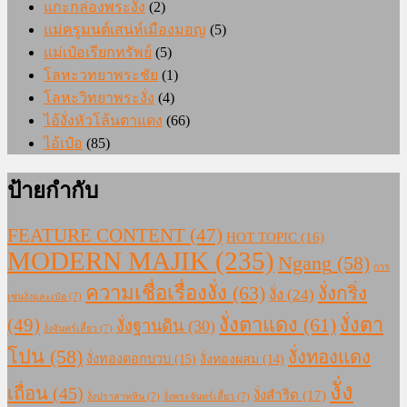
แกะกล่องพระงั่ง
(2)
แม่ครูมนต์เสน่ห์เมืองมอญ
(5)
แม่เป๋อเรียกทรัพย์
(5)
โลหะวทยาพระชัย
(1)
โลหะวิทยาพระงั่ง
(4)
ไอ้งั่งหัวโล้นตาแดง
(66)
ไอ้เป๋อ
(85)
ป้ายกำกับ
FEATURE CONTENT
(47)
HOT TOPIC
(16)
MODERN MAJIK
(235)
Ngang
(58)
การ
ความเชื่อเรื่องงั่ง
(63)
งั่งกริ่ง
งั่ง
(24)
เซ่นงั่งและเป๋อ
(7)
งั่งตาแดง
(61)
(49)
งั่งตา
งั่งฐานดิน
(30)
งั่งจันทร์เสี้ยว
(7)
โปน
(58)
งั่งทองแดง
งั่งทองดอกบวบ
(15)
งั่งทองผสม
(14)
งั่ง
เถื่อน
(45)
งั่งสำริด
(17)
งั่งปราสาทหิน
(7)
งั่งพระจันทร์เสี้ยว
(7)