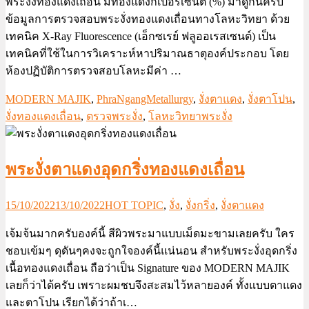
พระงั่งทองแดงเถื่อน มีทองแดงกี่เปอร์เซ็นต์ (%) มาดูกันครับ
ข้อมูลการตรวจสอบพระงั่งทองแดงเถื่อนทางโลหะวิทยา ด้วย
เทคนิค X-Ray Fluorescence (เอ็กซเรย์ ฟลูออเรสเซนต์) เป็น
เทคนิคที่ใช้ในการวิเคราะห์หาปริมาณธาตุองค์ประกอบ โดย
ห้องปฏิบัติการตรวจสอบโลหะมีค่า …
MODERN MAJIK
,
PhraNgangMetallurgy
,
งั่งตาแดง
,
งั่งตาโปน
,
งั่งทองแดงเถื่อน
,
ตรวจพระงั่ง
,
โลหะวิทยาพระงั่ง
พระงั่งตาแดงอุดกริ่งทองแดงเถื่อน
15/10/2022
13/10/2022
HOT TOPIC
,
งั่ง
,
งั่งกริ่ง
,
งั่งตาแดง
เจ้มจ้นมากครับองค์นี้ สีผิวพระมาแบบเม็ดมะขามเลยครับ ใคร
ชอบเข้มๆ ดุดันๆคงจะถูกใจองค์นี้แน่นอน สำหรับพระงั่งอุดกริ่ง
เนื้อทองแดงเถื่อน ถือว่าเป็น Signature ของ MODERN MAJIK
เลยก็ว่าได้ครับ เพราะผมชบจึงสะสมไว้หลายองค์ ทั้งแบบตาแดง
และตาโปน เรียกได้ว่าถ้าเ…