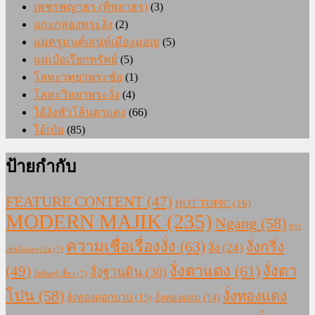
เพชรพญาธร (ทิพยาธร)
(3)
แกะกล่องพระงั่ง
(2)
แม่ครูมนต์เสน่ห์เมืองมอญ
(5)
แม่เป๋อเรียกทรัพย์
(5)
โลหะวทยาพระชัย
(1)
โลหะวิทยาพระงั่ง
(4)
ไอ้งั่งหัวโล้นตาแดง
(66)
ไอ้เป๋อ
(85)
ป้ายกำกับ
FEATURE CONTENT
(47)
HOT TOPIC
(16)
MODERN MAJIK
(235)
Ngang
(58)
การ
ความเชื่อเรื่องงั่ง
(63)
งั่งกริ่ง
งั่ง
(24)
เซ่นงั่งและเป๋อ
(7)
งั่งตาแดง
(61)
(49)
งั่งตา
งั่งฐานดิน
(30)
งั่งจันทร์เสี้ยว
(7)
โปน
(58)
งั่งทองแดง
งั่งทองดอกบวบ
(15)
งั่งทองผสม
(14)