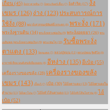
งั่ง
เถื่อน
(45)
งั่งสำริด
(17)
งั่งปราสาทหิน
(7)
งั่งพระจันทร์เสี้ยว
(7)
เขมร
(126)
ง่าง
(123)
ประสบการณ์การ
พระงั่ง
(171)
ใช้งั่ง
(88)
พญางั่งสุวรรณภูมิพิมพ์นิ้วกระดก
(8)
พระงั่งฐานดิน
(34)
พระงั่งอยุธยา
(26)
พระงั่งหลวงพ่อเงิน
(9)
พระ
รับซื้อพระงั่ง
เฉลิมพล (พระงั่งหลวงพ่อเงิน)
(9)
พระเชษโฐ
(10)
ตาแดง
(133)
หลวงปู่หมุน
(11)
หลวงปู่หมุน ฐิตสีโล
(8)
วัตถุมงคล
(7)
อีหง่าง
(135)
อีเป๋อ
(55)
อาจารย์เจียม มนต์เสน่ห์เมืองมอญ
(8)
เครื่องรางของขลัง
เครื่องรางของขลัง
(28)
เขมร
(143)
เป๋อ
(30)
ไอ้งั่งตาแดง
(13)
ไอ้งั่งตาแดงใน
เบี้ยแก้
(7)
ไอ้
ตำนาน
(11)
ไอ้งั่งหัวโล้นตาแดง
(11)
ไอ้งั่งหัวโล้นโบราณ
(8)
ไอ้งั่งตาโปน
(7)
เป๋อ
(52)