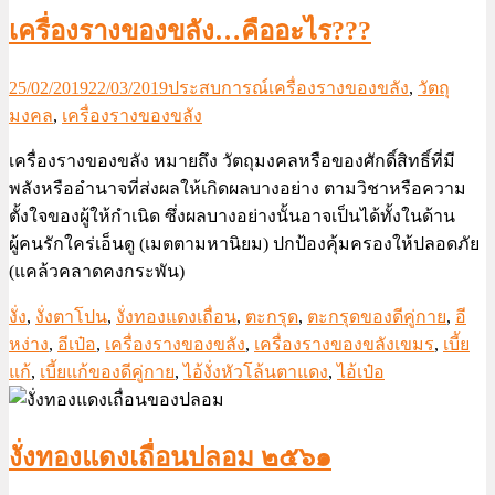
เครื่องรางของขลัง…คืออะไร???
25/02/2019
22/03/2019
ประสบการณ์เครื่องรางของขลัง
,
วัตถุ
มงคล
,
เครื่องรางของขลัง
เครื่องรางของขลัง หมายถึง วัตถุมงคลหรือของศักดิ์สิทธิ์ที่มี
พลังหรืออำนาจที่ส่งผลให้เกิดผลบางอย่าง ตามวิชาหรือความ
ตั้งใจของผู้ให้กำเนิด ซึ่งผลบางอย่างนั้นอาจเป็นได้ทั้งในด้าน
ผู้คนรักใคร่เอ็นดู (เมตตามหานิยม) ปกป้องคุ้มครองให้ปลอดภัย
(แคล้วคลาดคงกระพัน)
งั่ง
,
งั่งตาโปน
,
งั่งทองแดงเถื่อน
,
ตะกรุด
,
ตะกรุดของดีคู่กาย
,
อี
หง่าง
,
อีเป๋อ
,
เครื่องรางของขลัง
,
เครื่องรางของขลังเขมร
,
เบี้ย
แก้
,
เบี้ยแก้ของดีคู่กาย
,
ไอ้งั่งหัวโล้นตาแดง
,
ไอ้เป๋อ
งั่งทองแดงเถื่อนปลอม ๒๕๖๑