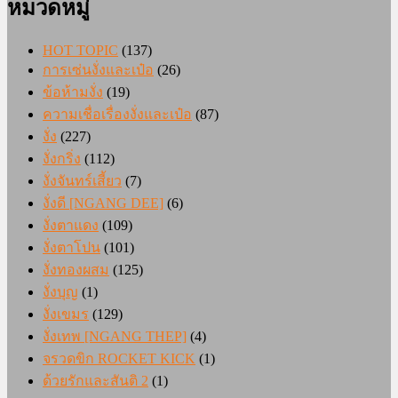
หมวดหมู่
HOT TOPIC
(137)
การเซ่นงั่งและเป๋อ
(26)
ข้อห้ามงั่ง
(19)
ความเชื่อเรื่องงั่งและเป๋อ
(87)
งั่ง
(227)
งั่งกริ่ง
(112)
งั่งจันทร์เสี้ยว
(7)
งั่งดี [NGANG DEE]
(6)
งั่งตาแดง
(109)
งั่งตาโปน
(101)
งั่งทองผสม
(125)
งั่งบุญ
(1)
งั่งเขมร
(129)
งั่งเทพ [NGANG THEP]
(4)
จรวดขิก ROCKET KICK
(1)
ด้วยรักและสันติ 2
(1)