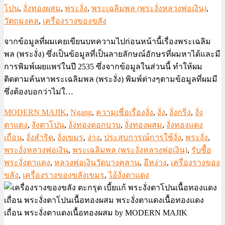
โปน
,
งั่งทองผสม
,
พระงั่ง
,
พระเฉลิมพล (พระงั่งหลวงพ่อเงิน)
,
วัตถุมงคล
,
เครื่องรางของขลัง
จากข้อมูลที่ผมเคยเขียนบทความไปก่อนหน้านี้เรื่องพระเฉลิม
พล (พระงั่ง) ซึ่งเป็นข้อมูลที่เป็นลายลักษณ์อักษรที่ผมหาได้และมี
การพิมพ์เผยแพร่ในปี 2535 ซึ่งจากข้อมูลในส่วนนี้ ทำให้ผม
ติดตามค้นหาพระเฉลิมพล (พระงั่ง) พิมพ์ต่างๆตามข้อมูลที่ผมมี
ซึ่งต้องบอกว่าไม่ใ…
MODERN MAJIK
,
Ngang
,
ความเชื่อเรื่องงั่ง
,
งั่ง
,
งั่งกริ่ง
,
งั่ง
ตาแดง
,
งั่งตาโปน
,
งั่งทองดอกบวบ
,
งั่งทองผสม
,
งั่งทองแดง
เถื่อน
,
งั่งสำริด
,
งั่งเขมร
,
ง่าง
,
ประสบการณ์การใช้งั่ง
,
พระงั่ง
,
พระงั่งหลวงพ่อเงิน
,
พระเฉลิมพล (พระงั่งหลวงพ่อเงิน)
,
รับซื้อ
พระงั่งตาแดง
,
หลวงพ่อเงินวัดบางคลาน
,
อีหง่าง
,
เครื่องรางของ
ขลัง
,
เครื่องรางของขลังเขมร
,
ไอ้งั่งตาแดง