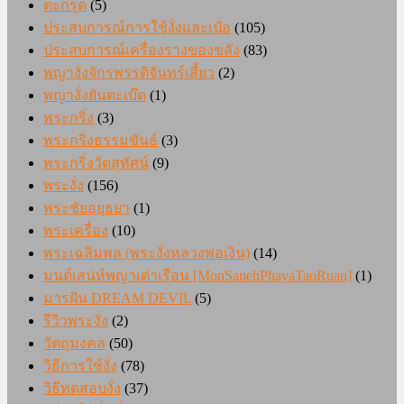
ตะกรุด
(5)
ประสบการณ์การใช้งั่งและเป๋อ
(105)
ประสบการณ์เครื่องรางของขลัง
(83)
พญางั่งจักรพรรดิจันทร์เสี้ยว
(2)
พญางั่งยันตะเบ๊ด
(1)
พระกริ่ง
(3)
พระกริ่งธรรมขันธ์
(3)
พระกริ่งวัดสุทัศน์
(9)
พระงั่ง
(156)
พระชัยอยุธยา
(1)
พระเครื่อง
(10)
พระเฉลิมพล (พระงั่งหลวงพ่อเงิน)
(14)
มนต์เสน่ห์พญาเต่าเรือน [MonSanehPhayaTaoRuan]
(1)
มารฝัน DREAM DEVIL
(5)
รีวิวพระงั่ง
(2)
วัตถุมงคล
(50)
วิธีการใช้งั่ง
(78)
วิธีทดสอบงั่ง
(37)