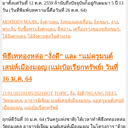
มาตั้งแต่วันที่ 12 ต.ค. 2559 ถ้านับถึงปัจจุบันก็อยู่กับผมมา 5 ปี 13
วัน (วันที่พิมพ์บทความนี้คือวันที่ 26 ต.ค. 64)
MODERN MAJIK
,
งั่งตาแดง
,
งั่งทองแดงเถื่อน
,
งั่งเขมร
,
ง่าง
,
พระงั่ง
,
รับซื้อพระงั่งตาแดง
,
อีหง่าง
,
เครื่องรางของขลังเขมร
,
ไอ้งั่งตาแดง
,
ไอ้งั่งตาแดงในตำนาน
พิธีเททองหล่อ “งั่งดี” และ “แม่ครูมนต์
เสน่ห์เมืองมอญ (แม่เป๋อเรียกทรัพย์) วันที่
16 ม.ค. 64
21/01/2021
01/05/2021
HOT TOPIC
,
งั่ง
,
งั่งดี [NGANG DEE]
,
วัตถุมงคล
,
อาจารย์เจียม มนต์เสน่ห์เมืองมอญ
,
แม่ครูมนต์เสน่ห์
เมืองมอญ
,
แม่เป๋อเรียกทรัพย์
ฤกษ์ดีวันที่ 16 ม.ค. 64 (วันครูแห่งชาติ) ได้เวลาทำพิธีเททองหล่อ
วัตถุมงคล อาจารย์เจียม มนต์เสน่ห์เมืองมอญ ในโครงการ “ด้วย