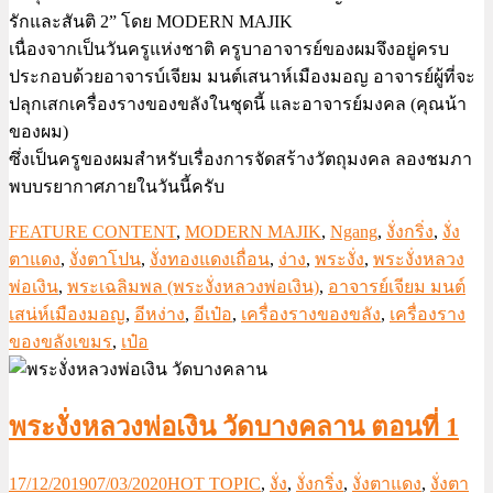
รักและสันติ 2” โดย MODERN MAJIK
เนื่องจากเป็นวันครูแห่งชาติ ครูบาอาจารย์ของผมจึงอยู่ครบ
ประกอบด้วยอาจารบ์เจียม มนต์เสนาห์เมืองมอญ อาจารย์ผู้ที่จะ
ปลุกเสกเครื่องรางของขลังในชุดนี้ และอาจารย์มงคล (คุณน้า
ของผม)
ซึ่งเป็นครูของผมสำหรับเรื่องการจัดสร้างวัตถุมงคล ลองชมภา
พบบรยากาศภายในวันนี้ครับ
FEATURE CONTENT
,
MODERN MAJIK
,
Ngang
,
งั่งกริ่ง
,
งั่ง
ตาแดง
,
งั่งตาโปน
,
งั่งทองแดงเถื่อน
,
ง่าง
,
พระงั่ง
,
พระงั่งหลวง
พ่อเงิน
,
พระเฉลิมพล (พระงั่งหลวงพ่อเงิน)
,
อาจารย์เจียม มนต์
เสน่ห์เมืองมอญ
,
อีหง่าง
,
อีเป๋อ
,
เครื่องรางของขลัง
,
เครื่องราง
ของขลังเขมร
,
เป๋อ
พระงั่งหลวงพ่อเงิน วัดบางคลาน ตอนที่ 1
17/12/2019
07/03/2020
HOT TOPIC
,
งั่ง
,
งั่งกริ่ง
,
งั่งตาแดง
,
งั่งตา