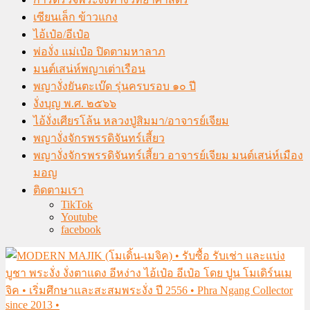
เซียนเล็ก ข้าวแกง
ไอ้เป๋อ/อีเป๋อ
พ่องั่ง แม่เป๋อ ปิดตามหาลาภ
มนต์เสน่ห์พญาเต่าเรือน
พญางั่งยันตะเบ๊ด รุ่นครบรอบ ๑๐ ปี
งั่งบุญ พ.ศ. ๒๕๖๖
ไอ้งั่งเศียรโล้น หลวงปู่สิมมา/อาจารย์เจียม
พญางั่งจักรพรรดิจันทร์เสี้ยว
พญางั่งจักรพรรดิจันทร์เสี้ยว อาจารย์เจียม มนต์เสน่ห์เมือง
มอญ
ติดตามเรา
TikTok
Youtube
facebook