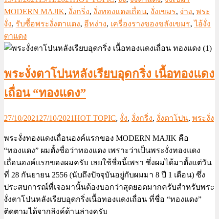
MODERN MAJIK
,
งั่งกริ่ง
,
งั่งทองแดงเถื่อน
,
งั่งเขมร
,
ง่าง
,
พระ
งั่ง
,
รับซื้อพระงั่งตาแดง
,
อีหง่าง
,
เครื่องรางของขลังเขมร
,
ไอ้งั่ง
ตาแดง
พระงั่งตาโปนหลังเรียบอุดกริ่ง เนื้อทองแดง
เถื่อน “ทองแดง”
27/10/2021
27/10/2021
HOT TOPIC
,
งั่ง
,
งั่งกริ่ง
,
งั่งตาโปน
,
พระงั่ง
พระงั่งทองแดงเถื่อนองค์แรกของ MODERN MAJIK คือ
“ทองแดง” ผมตั้งชื่อว่าทองแดง เพราะว่าเป็นพระงั่งทองแดง
เถื่อนองค์แรกของผมครับ เลยใช้ชื่อนี้เพรา ซึ่งผมได้มาตั้งแต่วัน
ที่ 28 กันยายน 2556 (นับถึงปัจจุบันอยู่กับผมมา 8 ปี 1 เดือน) ซึ่ง
ประสบการณ์ที่เจอมานั้นต้องบอกว่าสุดยอดมากครับสำหรับพระ
งั่งตาโปนหลังเรียบอุดกริ่งเนื้อทองแดงเถื่อน ที่ชื่อ “ทองแดง”
ติดตามได้จากลิงค์ด้านล่างครับ