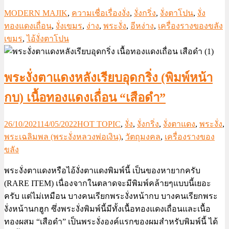
MODERN MAJIK
,
ความเชื่อเรื่องงั่ง
,
งั่งกริ่ง
,
งั่งตาโปน
,
งั่ง
ทองแดงเถื่อน
,
งั่งเขมร
,
ง่าง
,
พระงั่ง
,
อีหง่าง
,
เครื่องรางของขลัง
เขมร
,
ไอ้งั่งตาโปน
พระงั่งตาแดงหลังเรียบอุดกริ่ง (พิมพ์หน้า
กบ) เนื้อทองแดงเถื่อน “เสือดำ”
26/10/2021
14/05/2022
HOT TOPIC
,
งั่ง
,
งั่งกริ่ง
,
งั่งตาแดง
,
พระงั่ง
,
พระเฉลิมพล (พระงั่งหลวงพ่อเงิน)
,
วัตถุมงคล
,
เครื่องรางของ
ขลัง
พระงั่งตาแดงหรือไอ้งั่งตาแดงพิมพ์นี้ เป็นของหายากครับ
(RARE ITEM) เนื่องจากในตลาดจะมีพิมพ์คล้ายๆแบบนี้เยอะ
ครับ แต่ไม่เหมือน บางคนเรียกพระงั่งหน้ากบ บางคนเรียกพระ
งั่งหน้านกฮูก ซึ่งพระงั่งพิมพ์นี้มีทั้งเนื้อทองแดงเถื่อนและเนื้อ
ทองผสม “เสือดำ” เป็นพระงั่งองค์แรกของผมสำหรับพิมพ์นี้ ได้