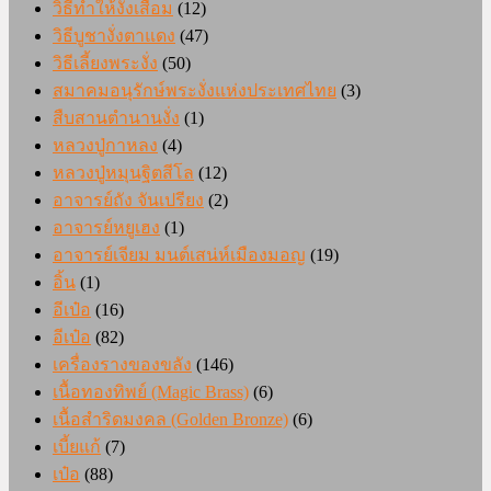
วิธีทำให้งั่งเสื่อม
(12)
วิธีบูชางั่งตาแดง
(47)
วิธีเลี้ยงพระงั่ง
(50)
สมาคมอนุรักษ์พระงั่งแห่งประเทศไทย
(3)
สืบสานตำนานงั่ง
(1)
หลวงปู่กาหลง
(4)
หลวงปู่หมุนฐิตสีโล
(12)
อาจารย์ถัง จันเปรียง
(2)
อาจารย์หยูเฮง
(1)
อาจารย์เจียม มนต์เสน่ห์เมืองมอญ
(19)
อิ้น
(1)
อีเป๋อ
(16)
อีเป๋อ
(82)
เครื่องรางของขลัง
(146)
เนื้อทองทิพย์ (Magic Brass)
(6)
เนื้อสำริดมงคล (Golden Bronze)
(6)
เบี้ยแก้
(7)
เป๋อ
(88)