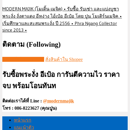
MODERN MAJIK (โมเดิ้น-เมจิค) • รับซื้อ รับเช่า และแบ่งบูชา
พระงั่ง งั่งตาแดง อีหง่าง ไอ้เป๋อ อีเป๋อ โดย ปูน โมเดิร์นเมจิค •
เริ่มศึกษาและสะสมพระงั่ง ปี 2556 • Phra Ngang Collector
since 2013 •
ติดตาม (Following)
ชมวีดีโอใน TIKTOK
สั่งสินค้าใน Shopee
รับซื้อพระงั่ง อีเป๋อ การันตีความไว ราคา
จบ พร้อมโอนทันท
ติดต่อเราได้ที่ Line :
@modernmajik
โทร : 086-8223627 (คุณปูน)
หน้าแรก
แนะนำตัว