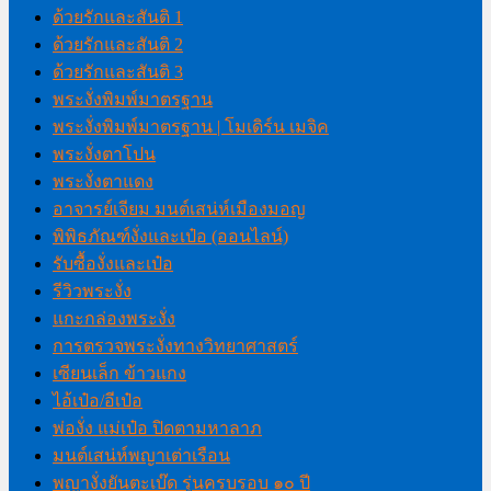
ด้วยรักและสันติ 1
ด้วยรักและสันติ 2
ด้วยรักและสันติ 3
พระงั่งพิมพ์มาตรฐาน
พระงั่งพิมพ์มาตรฐาน | โมเดิร์น เมจิค
พระงั่งตาโปน
พระงั่งตาแดง
อาจารย์เจียม มนต์เสน่ห์เมืองมอญ
พิพิธภัณฑ์งั่งและเป๋อ (ออนไลน์)
รับซื้องั่งและเป๋อ
รีวิวพระงั่ง
แกะกล่องพระงั่ง
การตรวจพระงั่งทางวิทยาศาสตร์
เซียนเล็ก ข้าวแกง
ไอ้เป๋อ/อีเป๋อ
พ่องั่ง แม่เป๋อ ปิดตามหาลาภ
มนต์เสน่ห์พญาเต่าเรือน
พญางั่งยันตะเบ๊ด รุ่นครบรอบ ๑๐ ปี