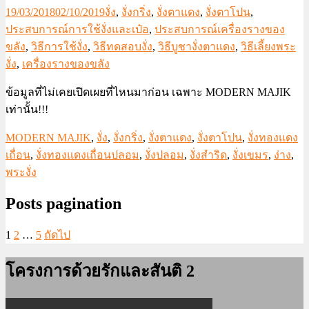
19/03/2018
02/10/2019
งั่ง
,
งั่งกริ่ง
,
งั่งตาแดง
,
งั่งตาโปน
,
ประสบการณ์การใช้งั่งและเป๋อ
,
ประสบการณ์เครื่องรางของ
ขลัง
,
วิธีการใช้งั่ง
,
วิธีทดสอบงั่ง
,
วิธีบูชางั่งตาแดง
,
วิธีเลี้ยงพระ
งั่ง
,
เครื่องรางของขลัง
ข้อมูลที่ไม่เคยเปิดเผยที่ไหนมาก่อน เฉพาะ MODERN MAJIK
เท่านั้น!!!
MODERN MAJIK
,
งั่ง
,
งั่งกริ่ง
,
งั่งตาแดง
,
งั่งตาโปน
,
งั่งทองแดง
เถื่อน
,
งั่งทองแดงเถื่อนปลอม
,
งั่งปลอม
,
งั่งสำริด
,
งั่งเขมร
,
ง่าง
,
พระงั่ง
Posts pagination
1
2
…
5
ถัดไป
โครงการด้วยรักและสันติ 2