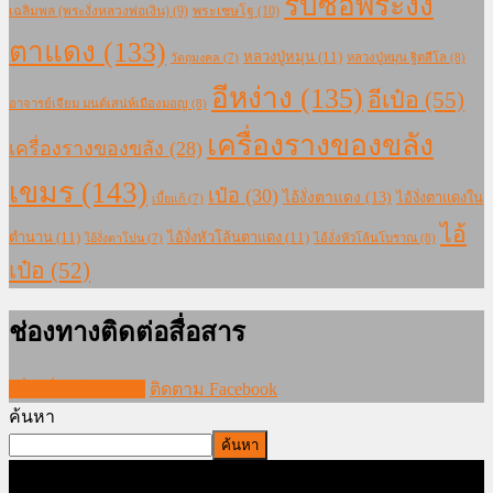
รับซื้อพระงั่ง
เฉลิมพล (พระงั่งหลวงพ่อเงิน)
(9)
พระเชษโฐ
(10)
ตาแดง
(133)
หลวงปู่หมุน
(11)
หลวงปู่หมุน ฐิตสีโล
(8)
วัตถุมงคล
(7)
อีหง่าง
(135)
อีเป๋อ
(55)
อาจารย์เจียม มนต์เสน่ห์เมืองมอญ
(8)
เครื่องรางของขลัง
เครื่องรางของขลัง
(28)
เขมร
(143)
เป๋อ
(30)
ไอ้งั่งตาแดง
(13)
ไอ้งั่งตาแดงใน
เบี้ยแก้
(7)
ไอ้
ตำนาน
(11)
ไอ้งั่งหัวโล้นตาแดง
(11)
ไอ้งั่งหัวโล้นโบราณ
(8)
ไอ้งั่งตาโปน
(7)
เป๋อ
(52)
ช่องทางติดต่อสื่อสาร
เพิ่มเพื่อนใน LINE
ติดตาม Facebook
ค้นหา
ค้นหา
ภาพและบทความทั้งหมดใน www.modernmajik.com ห้ามนำไป