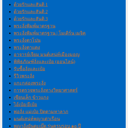
ด้วยรักและสันติ 1
ด้วยรักและสันติ 2
ด้วยรักและสันติ 3
พระงั่งพิมพ์มาตรฐาน
พระงั่งพิมพ์มาตรฐาน | โมเดิร์น เมจิค
พระงั่งตาโปน
พระงั่งตาแดง
อาจารย์เจียม มนต์เสน่ห์เมืองมอญ
พิพิธภัณฑ์งั่งและเป๋อ (ออนไลน์)
รับซื้องั่งและเป๋อ
รีวิวพระงั่ง
แกะกล่องพระงั่ง
การตรวจพระงั่งทางวิทยาศาสตร์
เซียนเล็ก ข้าวแกง
ไอ้เป๋อ/อีเป๋อ
พ่องั่ง แม่เป๋อ ปิดตามหาลาภ
มนต์เสน่ห์พญาเต่าเรือน
พญางั่งยันตะเบ๊ด รุ่นครบรอบ ๑๐ ปี