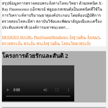
สรุปข้อมูลการตรวจสอบพระงั่งทางโลหะวิทยา ด้วยเทคนิค X-
Ray Fluorescence (เอ็กซเรย์ ฟลูออเรสเซนต์)เป็นเทคนิคที่ใช้ใน
การวิเคราะห์หาปริมาณธาตุองค์ประกอบ โดยห้องปฏิบัติการ
ตรวจสอบโลหะมีค่า สถาบันวิจัยและพัฒนาอัญมณีและเครื่อง
ประดับแห่งชาติ (องค์การมหาชน) ผลก…
MODERN MAJIK
,
PhraNgangMetallurgy
,
งั่งฐานดิน
,
งั่งเขมร
,
ตรวจพระงั่ง
,
พระงั่ง
,
พระงั่งฐานดิน
,
โลหะวิทยาพระงั่ง
โครงการด้วยรักและสันติ 2