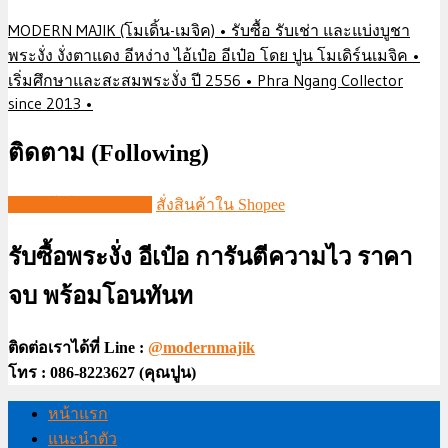
MODERN MAJIK (โมเดิ้น-เมจิค) • รับซื้อ รับเช่า และแบ่งบูชา
พระงั่ง งั่งตาแดง อีหง่าง ไอ้เป๋อ อีเป๋อ โดย ปูน โมเดิร์นเมจิค •
เริ่มศึกษาและสะสมพระงั่ง ปี 2556 • Phra Ngang Collector
since 2013 •
ติดตาม (Following)
ชมวีดีโอใน TIKTOK
สั่งสินค้าใน Shopee
รับซื้อพระงั่ง อีเป๋อ การันตีความไว ราคา
จบ พร้อมโอนทันท
ติดต่อเราได้ที่ Line :
@modernmajik
โทร : 086-8223627 (คุณปูน)
หน้าแรก
แนะนำตัว