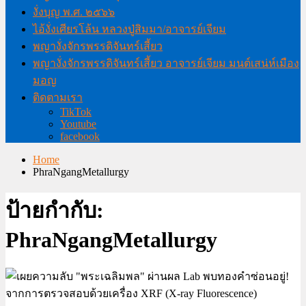
งั่งบุญ พ.ศ. ๒๕๖๖
ไอ้งั่งเศียรโล้น หลวงปู่สิมมา/อาจารย์เจียม
พญางั่งจักรพรรดิจันทร์เสี้ยว
พญางั่งจักรพรรดิจันทร์เสี้ยว อาจารย์เจียม มนต์เสน่ห์เมือง
มอญ
ติดตามเรา
TikTok
Youtube
facebook
Home
PhraNgangMetallurgy
ป้ายกำกับ:
PhraNgangMetallurgy