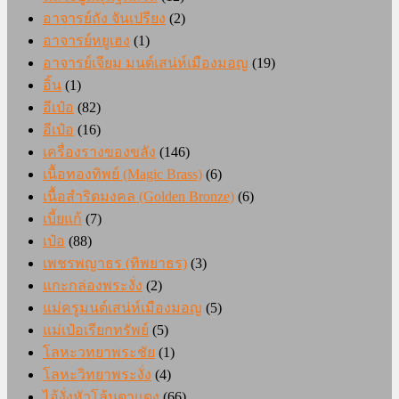
อาจารย์ถัง จันเปรียง
(2)
อาจารย์หยูเฮง
(1)
อาจารย์เจียม มนต์เสน่ห์เมืองมอญ
(19)
อิ้น
(1)
อีเป๋อ
(82)
อีเป๋อ
(16)
เครื่องรางของขลัง
(146)
เนื้อทองทิพย์ (Magic Brass)
(6)
เนื้อสำริดมงคล (Golden Bronze)
(6)
เบี้ยแก้
(7)
เป๋อ
(88)
เพชรพญาธร (ทิพยาธร)
(3)
แกะกล่องพระงั่ง
(2)
แม่ครูมนต์เสน่ห์เมืองมอญ
(5)
แม่เป๋อเรียกทรัพย์
(5)
โลหะวทยาพระชัย
(1)
โลหะวิทยาพระงั่ง
(4)
ไอ้งั่งหัวโล้นตาแดง
(66)