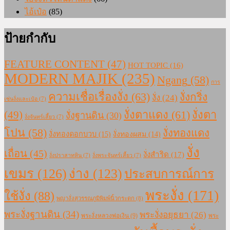
ไอ้เป๋อ
(85)
ป้ายกำกับ
FEATURE CONTENT
(47)
HOT TOPIC
(16)
MODERN MAJIK
(235)
Ngang
(58)
การ
ความเชื่อเรื่องงั่ง
(63)
งั่งกริ่ง
งั่ง
(24)
เซ่นงั่งและเป๋อ
(7)
งั่งตาแดง
(61)
(49)
งั่งตา
งั่งฐานดิน
(30)
งั่งจันทร์เสี้ยว
(7)
โปน
(58)
งั่งทองแดง
งั่งทองดอกบวบ
(15)
งั่งทองผสม
(14)
งั่ง
เถื่อน
(45)
งั่งสำริด
(17)
งั่งปราสาทหิน
(7)
งั่งพระจันทร์เสี้ยว
(7)
เขมร
(126)
ง่าง
(123)
ประสบการณ์การ
พระงั่ง
(171)
ใช้งั่ง
(88)
พญางั่งสุวรรณภูมิพิมพ์นิ้วกระดก
(8)
พระงั่งฐานดิน
(34)
พระงั่งอยุธยา
(26)
พระงั่งหลวงพ่อเงิน
(9)
พระ