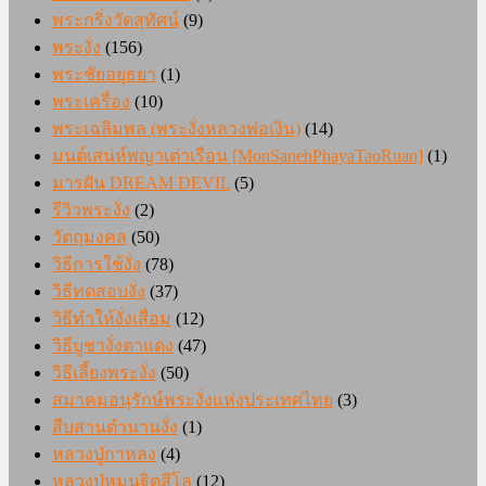
พระกริ่งวัดสุทัศน์
(9)
พระงั่ง
(156)
พระชัยอยุธยา
(1)
พระเครื่อง
(10)
พระเฉลิมพล (พระงั่งหลวงพ่อเงิน)
(14)
มนต์เสน่ห์พญาเต่าเรือน [MonSanehPhayaTaoRuan]
(1)
มารฝัน DREAM DEVIL
(5)
รีวิวพระงั่ง
(2)
วัตถุมงคล
(50)
วิธีการใช้งั่ง
(78)
วิธีทดสอบงั่ง
(37)
วิธีทำให้งั่งเสื่อม
(12)
วิธีบูชางั่งตาแดง
(47)
วิธีเลี้ยงพระงั่ง
(50)
สมาคมอนุรักษ์พระงั่งแห่งประเทศไทย
(3)
สืบสานตำนานงั่ง
(1)
หลวงปู่กาหลง
(4)
หลวงปู่หมุนฐิตสีโล
(12)