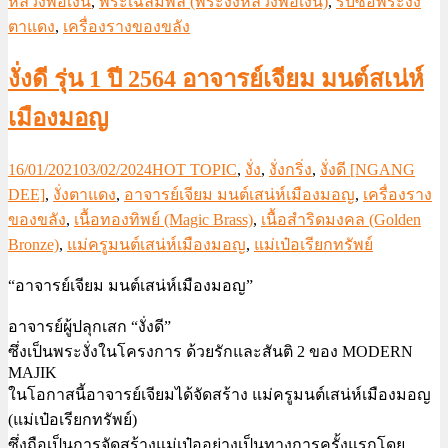
หลวงพ่อเงิน
,
พระเฉลิมพล (พระงั่งหลวงพ่อเงิน)
,
รับซื้อพระงั่ง
ตาแดง
,
เครื่องรางของขลัง
งั่งดี รุ่น 1 ปี 2564 อาจารย์เจียม มนต์สเน่ห์
เมืองมอญ
16/01/2021
03/02/2024
HOT TOPIC
,
งั่ง
,
งั่งกริ่ง
,
งั่งดี [NGANG
DEE]
,
งั่งตาแดง
,
อาจารย์เจียม มนต์เสน่ห์เมืองมอญ
,
เครื่องราง
ของขลัง
,
เนื้อทองทิพย์ (Magic Brass)
,
เนื้อสำริดมงคล (Golden
Bronze)
,
แม่ครูมนต์เสน่ห์เมืองมอญ
,
แม่เป๋อเรียกทรัพย์
“อาจารย์เจียม มนต์เสน่ห์เมืองมอญ”
อาจารย์ผู้ปลุกเสก “งั่งดี”
ซึ่งเป็นพระงั่งในโครงการ ด้วยรักและสันติ 2 ของ MODERN
MAJIK
ในโอกาสนี้อาจารย์เจียมได้จัดสร้าง แม่ครูมนต์เสน่ห์เมืองมอญ
(แม่เป๋อเรียกทรัพย์)
ซึ่งถือเป็นการจัดสร้างแม่เป๋ออย่างเป็นทางการครั้งแรกโดย