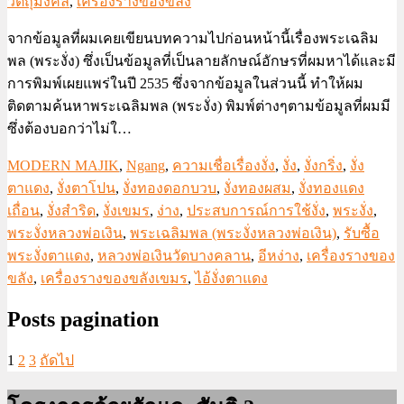
วัตถุมงคล
,
เครื่องรางของขลัง
จากข้อมูลที่ผมเคยเขียนบทความไปก่อนหน้านี้เรื่องพระเฉลิม
พล (พระงั่ง) ซึ่งเป็นข้อมูลที่เป็นลายลักษณ์อักษรที่ผมหาได้และมี
การพิมพ์เผยแพร่ในปี 2535 ซึ่งจากข้อมูลในส่วนนี้ ทำให้ผม
ติดตามค้นหาพระเฉลิมพล (พระงั่ง) พิมพ์ต่างๆตามข้อมูลที่ผมมี
ซึ่งต้องบอกว่าไม่ใ…
MODERN MAJIK
,
Ngang
,
ความเชื่อเรื่องงั่ง
,
งั่ง
,
งั่งกริ่ง
,
งั่ง
ตาแดง
,
งั่งตาโปน
,
งั่งทองดอกบวบ
,
งั่งทองผสม
,
งั่งทองแดง
เถื่อน
,
งั่งสำริด
,
งั่งเขมร
,
ง่าง
,
ประสบการณ์การใช้งั่ง
,
พระงั่ง
,
พระงั่งหลวงพ่อเงิน
,
พระเฉลิมพล (พระงั่งหลวงพ่อเงิน)
,
รับซื้อ
พระงั่งตาแดง
,
หลวงพ่อเงินวัดบางคลาน
,
อีหง่าง
,
เครื่องรางของ
ขลัง
,
เครื่องรางของขลังเขมร
,
ไอ้งั่งตาแดง
Posts pagination
1
2
3
ถัดไป