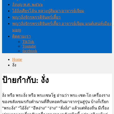
งั่งบุญ พ.ศ. ๒๕๖๖
ไอ้งั่งเศียรโล้น หลวงปู่สิมมา/อาจารย์เจียม
พญางั่งจักรพรรดิจันทร์เสี้ยว
พญางั่งจักรพรรดิจันทร์เสี้ยว อาจารย์เจียม มนต์เสน่ห์เมือง
มอญ
ติดตามเรา
TikTok
Youtube
facebook
Home
งั่ง
ป้ายกำกับ:
งั่ง
งั่ง หรือ พระงั่ง หรือ พระเชษโฐ อ่านว่า พระ-เชด-โถ เครื่องราง
ของขลังเขมรกับตำนานที่สืบทอดกันมาจากรุ่นสู่รุ่น บ้างก็เรียก
“พระงั่ง” “ไอ้งั่ง” “อีหง่าง” “ง่าง” “ลั่งงั่ง” แล้วแต่ท้องถิ่น มีเรื่อง