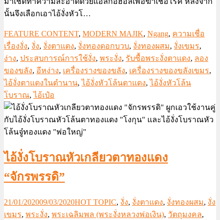
มาเช็ดทำความสะอาดด้วยแอลกอฮอล์เพื่อฆ่าเชื้อโรค หลังจาก
นั้นจึงเลือกเอาไอ้งั่งหัวโ…
FEATURE CONTENT
,
MODERN MAJIK
,
Ngang
,
ความเชื่อ
เรื่องงั่ง
,
งั่ง
,
งั่งตาแดง
,
งั่งทองดอกบวบ
,
งั่งทองผสม
,
งั่งเขมร
,
ง่าง
,
ประสบการณ์การใช้งั่ง
,
พระงั่ง
,
รับซื้อพระงั่งตาแดง
,
ลอง
ของขลัง
,
อีหง่าง
,
เครื่องรางของขลัง
,
เครื่องรางของขลังเขมร
,
ไอ้งั่งตาแดงในตำนาน
,
ไอ้งั่งหัวโล้นตาแดง
,
ไอ้งั่งหัวโล้น
โบราณ
,
ไอ้เป๋อ
ไอ้งั่งโบราณหัวเกลียวตาทองแดง
“จักรพรรดิ”
21/01/2020
09/03/2020
HOT TOPIC
,
งั่ง
,
งั่งตาแดง
,
งั่งทองผสม
,
งั่ง
เขมร
,
พระงั่ง
,
พระเฉลิมพล (พระงั่งหลวงพ่อเงิน)
,
วัตถุมงคล
,