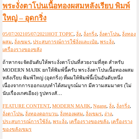
พระงั่งตาโปนเนื้อทองผสมหลังเรียบ พิมพ์
ใหญ่ – อุดกริ่ง
05/07/2021
05/07/2021
HOT TOPIC
,
งั่ง
,
งั่งกริ่ง
,
งั่งตาโปน
,
งั่งทอง
ผสม
,
งั่งเขมร
,
ประสบการณ์การใช้งั่งและเป๋อ
,
พระงั่ง
,
เครื่องรางของขลัง
ถ้าหากจะจัดอันดับให้พระงั่งตาโปนที่สวยงามที่สุด สำหรับ
MODERN MAJIK ยกให้พิมพ์นี้ครับ พระงั่งตาโปนเนื้อทองผสม
หลังเรียบ พิมพ์ใหญ่ (อุดกริ่ง) ที่ผมให้พิมพ์นี้เป็นอันดับหนึ่ง
เนื่องจากการออกแบบทำได้สมบูรณ์มาก มีความสมมาตร (ไม่
นับเรื่องเกศเอียง) รูปทรงสั…
FEATURE CONTENT
,
MODERN MAJIK
,
Ngang
,
งั่ง
,
งั่งกริ่ง
,
งั่งตาโปน
,
งั่งทองดอกบวบ
,
งั่งทองผสม
,
งั่งเขมร
,
ง่าง
,
ประสบการณ์การใช้งั่ง
,
พระงั่ง
,
เครื่องรางของขลัง
,
เครื่องราง
ของขลังเขมร