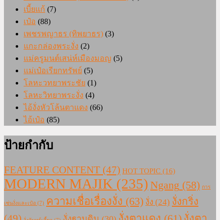
เบี้ยแก้
(7)
เป๋อ
(88)
เพชรพญาธร (ทิพยาธร)
(3)
แกะกล่องพระงั่ง
(2)
แม่ครูมนต์เสน่ห์เมืองมอญ
(5)
แม่เป๋อเรียกทรัพย์
(5)
โลหะวทยาพระชัย
(1)
โลหะวิทยาพระงั่ง
(4)
ไอ้งั่งหัวโล้นตาแดง
(66)
ไอ้เป๋อ
(85)
ป้ายกำกับ
FEATURE CONTENT
(47)
HOT TOPIC
(16)
MODERN MAJIK
(235)
Ngang
(58)
การ
ความเชื่อเรื่องงั่ง
(63)
งั่งกริ่ง
งั่ง
(24)
เซ่นงั่งและเป๋อ
(7)
งั่งตาแดง
(61)
(49)
งั่งตา
งั่งฐานดิน
(30)