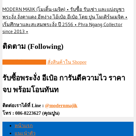
MODERN MAJIK (โมเดิ้น-เมจิค) • รับซื้อ รับเช่า และแบ่งบูชา
พระงั่ง งั่งตาแดง อีหง่าง ไอ้เป๋อ อีเป๋อ โดย ปูน โมเดิร์นเมจิค •
เริ่มศึกษาและสะสมพระงั่ง ปี 2556 • Phra Ngang Collector
since 2013 •
ติดตาม (Following)
ชมวีดีโอใน TIKTOK
สั่งสินค้าใน Shopee
รับซื้อพระงั่ง อีเป๋อ การันตีความไว ราคา
จบ พร้อมโอนทันท
ติดต่อเราได้ที่ Line :
@modernmajik
โทร : 086-8223627 (คุณปูน)
หน้าแรก
แนะนำตัว