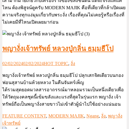
เล่ามากมายเกี่ยวกับเครื่องรางของขลังชนิดนี้ แต่จะจริงแท้แค่
ไหน ต้องพิสูจน์ดูครับ MODERN MAJIK คือที่เดียวที่กล้าเปิดเผย
ความจริงทุกแง่มุมเกี่ยวกับพระงั่ง เรื่องที่คุณไม่เคยรู้หรือเรื่องที่
ไม่เคยมีที่ไหนเปิดเผยมาก่อน
พญางั่งเจ้าทรัพย์ หลวงปู่กลิ่น ธมฺมธีโป
02/02/2024
02/02/2024
HOT TOPIC
,
งั่ง
พญางั่งเจ้าทรัพย์ หลวงปู่กลิ่น ธมฺมธีโป ปลุกเสกจิตเดียวบนกอง
ฟอนสุสานบ้านห้วยหลวง ในคืนจันทร์เพ็ญ
ได้รวมสุดยอดมวลสารอาถรรณ์มาหลอมรวมเป็นหนึ่งเดียวเพื่อ
ให้วัตถุมงคลชุดนี้เข้มขลังและแรงที่สุดในรุ่นแรก พญางั่ง เจ้า
ทรัพย์ถือเป็นพญางั่งสายขาวไม่เข้าตัวผู้นำไปใช้อย่างแน่นอน
FEATURE CONTENT
,
MODERN MAJIK
,
Ngang
,
งั่ง
,
พญางั่ง
เจ้าทรัพย์