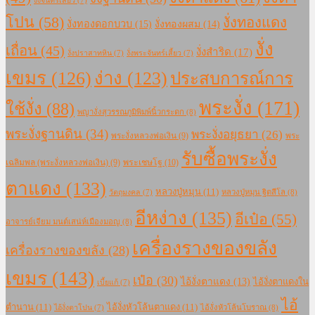
งั่งจันทร์เสี้ยว
(7)
โปน
(58)
งั่งทองแดง
งั่งทองดอกบวบ
(15)
งั่งทองผสม
(14)
งั่ง
เถื่อน
(45)
งั่งสำริด
(17)
งั่งปราสาทหิน
(7)
งั่งพระจันทร์เสี้ยว
(7)
เขมร
(126)
ง่าง
(123)
ประสบการณ์การ
พระงั่ง
(171)
ใช้งั่ง
(88)
พญางั่งสุวรรณภูมิพิมพ์นิ้วกระดก
(8)
พระงั่งฐานดิน
(34)
พระงั่งอยุธยา
(26)
พระงั่งหลวงพ่อเงิน
(9)
พระ
รับซื้อพระงั่ง
เฉลิมพล (พระงั่งหลวงพ่อเงิน)
(9)
พระเชษโฐ
(10)
ตาแดง
(133)
หลวงปู่หมุน
(11)
หลวงปู่หมุน ฐิตสีโล
(8)
วัตถุมงคล
(7)
อีหง่าง
(135)
อีเป๋อ
(55)
อาจารย์เจียม มนต์เสน่ห์เมืองมอญ
(8)
เครื่องรางของขลัง
เครื่องรางของขลัง
(28)
เขมร
(143)
เป๋อ
(30)
ไอ้งั่งตาแดง
(13)
ไอ้งั่งตาแดงใน
เบี้ยแก้
(7)
ไอ้
ตำนาน
(11)
ไอ้งั่งหัวโล้นตาแดง
(11)
ไอ้งั่งหัวโล้นโบราณ
(8)
ไอ้งั่งตาโปน
(7)