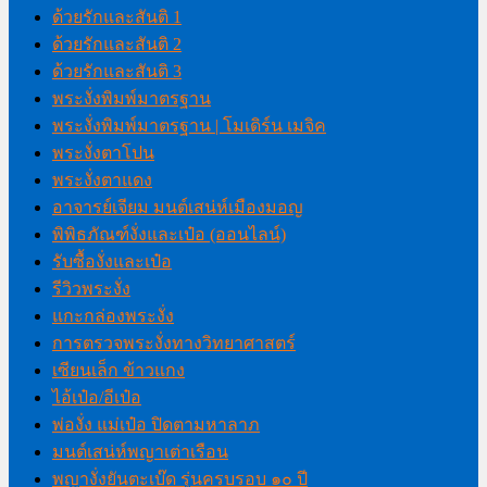
ด้วยรักและสันติ 1
ด้วยรักและสันติ 2
ด้วยรักและสันติ 3
พระงั่งพิมพ์มาตรฐาน
พระงั่งพิมพ์มาตรฐาน | โมเดิร์น เมจิค
พระงั่งตาโปน
พระงั่งตาแดง
อาจารย์เจียม มนต์เสน่ห์เมืองมอญ
พิพิธภัณฑ์งั่งและเป๋อ (ออนไลน์)
รับซื้องั่งและเป๋อ
รีวิวพระงั่ง
แกะกล่องพระงั่ง
การตรวจพระงั่งทางวิทยาศาสตร์
เซียนเล็ก ข้าวแกง
ไอ้เป๋อ/อีเป๋อ
พ่องั่ง แม่เป๋อ ปิดตามหาลาภ
มนต์เสน่ห์พญาเต่าเรือน
พญางั่งยันตะเบ๊ด รุ่นครบรอบ ๑๐ ปี