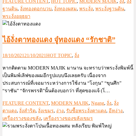
FEATURE CONTENT
,
HOT TOPIC
,
MODERN MAJIK
,
งั่ง
,
งั่ง
ฐานดิน
,
งั่งทองดอกบวบ
,
งั่งทองผสม
,
พระงั่ง
,
พระงั่งฐานดิน
,
พระงั่งอยุธยา
ไอ้งั่งตาทองแดง จู๋ทองแดง “รักชาติ”
18/10/2021
21/10/2021
HOT TOPIC
,
งั่ง
หากติดตาม MODERN MAJIK มานาน จะทราบว่าพระงั่งพิมพ์นี้
เป็นพิมพ์เลิฟของผมอีกรูปแบบนึงเลยครับ เนื่องจาก
ประสบการณ์ที่เจอมาระหว่างการใช้งาน “โงกุน” “ขุนศึก”
“ราชัน” “จักรพรรดิ”นั้นต้องบอกว่า ที่สุดของแจ้ (โ…
FEATURE CONTENT
,
MODERN MAJIK
,
Ngang
,
งั่ง
,
งั่ง
ตาแดง
,
งั่งสำริด
,
งั่งเขมร
,
ง่าง
,
รับซื้อพระงั่งตาแดง
,
อีหง่าง
,
เครื่องรางของขลัง
,
เครื่องรางของขลังเขมร