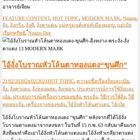
อาจารย์เจียม
FEATURE CONTENT
,
HOT TOPIC
,
MODERN MAJIK
,
Ngang
,
งั่ง
,
งั่งกริ่ง
,
งั่งดี
,
งั่งตาแดง
,
แม่ครูมนต์เสน่ห์เมืองมอญ
,
แม่เป๋อ
เรียกทรัพย์
,
์Ngang Dee
ไอ้งั่งโบราณหัวโล้นตาทองแดง“ขุนศึก”
21/02/2020
24/02/2021
HOT TOPIC
,
ความเชื่อเรื่องงั่งและเป๋อ
,
งั่ง
,
งั่งตาแดง
,
งั่งทองผสม
,
งั่งเขมร
,
ประสบการณ์การใช้งั่งและ
เป๋อ
,
ประสบการณ์เครื่องรางของขลัง
,
พระงั่ง
,
วิธีการใช้งั่ง
,
วิธี
ทดสอบงั่ง
,
เครื่องรางของขลัง
,
ไอ้งั่งหัวโล้นตาแดง
,
ไอ้เป๋อ
ไอ้งั่งโบราณหัวโล้นตาทองแดง “ขุนศึก” หลังจากที่ได้ไอ้งั่ง
โบราณตาแดงมาจากสงขลา ในวันที่ 15 ก.พ. 63 กลับมาคืนแรก
สิ่งที่ผมทำคือเอาไอ้งั่งหัวโล้นตาแดงและไอ้งั่งหัวเกลียวตาแดง