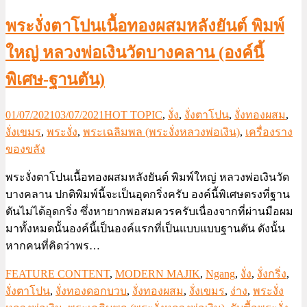
พระงั่งตาโปนเนื้อทองผสมหลังยันต์ พิมพ์
ใหญ่ หลวงพ่อเงินวัดบางคลาน (องค์นี้
พิเศษ-ฐานตัน)
01/07/2021
03/07/2021
HOT TOPIC
,
งั่ง
,
งั่งตาโปน
,
งั่งทองผสม
,
งั่งเขมร
,
พระงั่ง
,
พระเฉลิมพล (พระงั่งหลวงพ่อเงิน)
,
เครื่องราง
ของขลัง
พระงั่งตาโปนเนื้อทองผสมหลังยันต์ พิมพ์ใหญ่ หลวงพ่อเงินวัด
บางคลาน ปกติพิมพ์นี้จะเป็นอุดกริ่งครับ องค์นี้พิเศษตรงที่ฐาน
ตันไม่ได้อุดกริ่ง ซึ่งหายากพอสมควรครับเนื่องจากที่ผ่านมือผม
มาทั้งหมดนั้นองค์นี้เป็นองค์แรกที่เป็นแบบแบบฐานตัน ดังนั้น
หากคนที่คิดว่าพร…
FEATURE CONTENT
,
MODERN MAJIK
,
Ngang
,
งั่ง
,
งั่งกริ่ง
,
งั่งตาโปน
,
งั่งทองดอกบวบ
,
งั่งทองผสม
,
งั่งเขมร
,
ง่าง
,
พระงั่ง