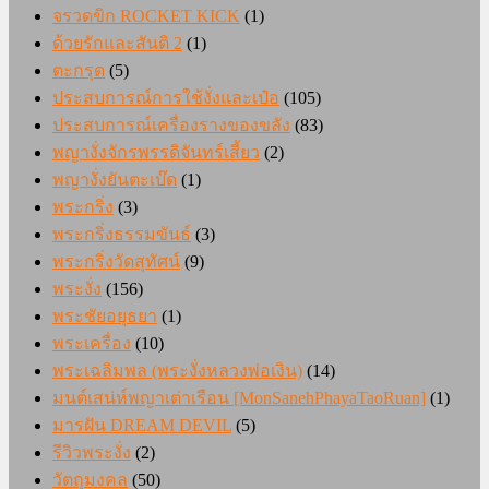
จรวดขิก ROCKET KICK
(1)
ด้วยรักและสันติ 2
(1)
ตะกรุด
(5)
ประสบการณ์การใช้งั่งและเป๋อ
(105)
ประสบการณ์เครื่องรางของขลัง
(83)
พญางั่งจักรพรรดิจันทร์เสี้ยว
(2)
พญางั่งยันตะเบ๊ด
(1)
พระกริ่ง
(3)
พระกริ่งธรรมขันธ์
(3)
พระกริ่งวัดสุทัศน์
(9)
พระงั่ง
(156)
พระชัยอยุธยา
(1)
พระเครื่อง
(10)
พระเฉลิมพล (พระงั่งหลวงพ่อเงิน)
(14)
มนต์เสน่ห์พญาเต่าเรือน [MonSanehPhayaTaoRuan]
(1)
มารฝัน DREAM DEVIL
(5)
รีวิวพระงั่ง
(2)
วัตถุมงคล
(50)