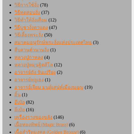
วิธีการใช้งั่ง
(78)
วิธีทดสอบงั่ง
(37)
วิธีทำให้งั่งเสื่อม
(12)
วิธีบูชางั่งตาแดง
(47)
วิธีเลี้ยงพระงั่ง
(50)
สมาคมอนุรักษ์พระงั่งแห่งประเทศไทย
(3)
สืบสานตำนานงั่ง
(1)
หลวงปู่กาหลง
(4)
หลวงปู่หมุนฐิตสีโล
(12)
อาจารย์ถัง จันเปรียง
(2)
อาจารย์หยูเฮง
(1)
อาจารย์เจียม มนต์เสน่ห์เมืองมอญ
(19)
อิ้น
(1)
อีเป๋อ
(82)
อีเป๋อ
(16)
เครื่องรางของขลัง
(146)
เนื้อทองทิพย์ (Magic Brass)
(6)
เนื้อสำริดมงคล (Golden Bronze)
(6)