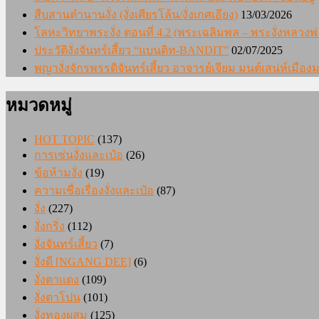
สืบสานตำนานงั่ง (งั่งเศียรโล้น/งั่งเกศเอียง)
13/03/2026
โลหะวิทยาพระงั่ง ตอนที่ 4.2 (พระเฉลิมพล – พระงั่งหลวงพ่
ประวัติงั่งจันทร์เสี้ยว “แบนดิท-BANDIT”
02/07/2025
พญางั่งจักรพรรดิจันทร์เสี้ยว อาจารย์เจียม มนต์เสน่ห์เมื
หมวดหมู่
HOT TOPIC
(137)
การเซ่นงั่งและเป๋อ
(26)
ข้อห้ามงั่ง
(19)
ความเชื่อเรื่องงั่งและเป๋อ
(87)
งั่ง
(227)
งั่งกริ่ง
(112)
งั่งจันทร์เสี้ยว
(7)
งั่งดี [NGANG DEE]
(6)
งั่งตาแดง
(109)
งั่งตาโปน
(101)
งั่งทองผสม
(125)