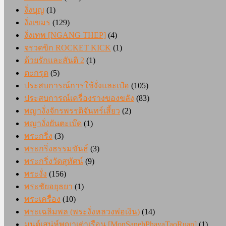
งั่งบุญ
(1)
งั่งเขมร
(129)
งั่งเทพ [NGANG THEP]
(4)
จรวดขิก ROCKET KICK
(1)
ด้วยรักและสันติ 2
(1)
ตะกรุด
(5)
ประสบการณ์การใช้งั่งและเป๋อ
(105)
ประสบการณ์เครื่องรางของขลัง
(83)
พญางั่งจักรพรรดิจันทร์เสี้ยว
(2)
พญางั่งยันตะเบ๊ด
(1)
พระกริ่ง
(3)
พระกริ่งธรรมขันธ์
(3)
พระกริ่งวัดสุทัศน์
(9)
พระงั่ง
(156)
พระชัยอยุธยา
(1)
พระเครื่อง
(10)
พระเฉลิมพล (พระงั่งหลวงพ่อเงิน)
(14)
มนต์เสน่ห์พญาเต่าเรือน [MonSanehPhayaTaoRuan]
(1)