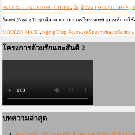
09/12/2021
12/04/2022
HOT TOPIC
,
งั่ง
,
งั่งเทพ [NGANG THEP]
,
อ
งั่งเทพ (Ngang Thep) คือ เทวะกามาวจรในร่างเทพ อุปเท่ห์การใช้
MODERN MAJIK
,
Ngang Thep
,
งั่งเทพ
,
เครื่องรางของขลังเขมร
โครงการด้วยรักและสันติ 2
บทความล่าสุด
เผยความลับ “พระเฉลิมพล” ผ่านผล Lab พบทองคำซ่อนอยู่