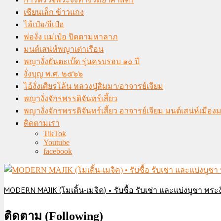
เซียนเล็ก ข้าวแกง
ไอ้เป๋อ/อีเป๋อ
พ่องั่ง แม่เป๋อ ปิดตามหาลาภ
มนต์เสน่ห์พญาเต่าเรือน
พญางั่งยันตะเบ๊ด รุ่นครบรอบ ๑๐ ปี
งั่งบุญ พ.ศ. ๒๕๖๖
ไอ้งั่งเศียรโล้น หลวงปู่สิมมา/อาจารย์เจียม
พญางั่งจักรพรรดิจันทร์เสี้ยว
พญางั่งจักรพรรดิจันทร์เสี้ยว อาจารย์เจียม มนต์เสน่ห์เมือ
ติดตามเรา
TikTok
Youtube
facebook
MODERN MAJIK (โมเดิ้น-เมจิค) • รับซื้อ รับเช่า และแบ่งบูชา พระงั
ติดตาม (Following)