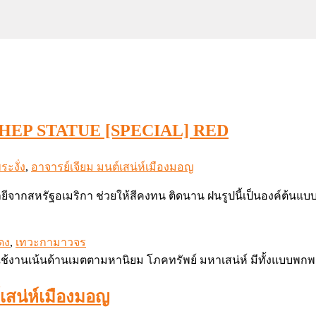
G THEP STATUE [SPECIAL] RED
ระงั่ง
,
อาจารย์เจียม มนต์เสน่ห์เมืองมอญ
ลยีจากสหรัฐอเมริกา ช่วยให้สีคงทน ติดนาน ฝนรูปนี้เป็นองค์ต้นแ
แดง
,
เทวะกามาวจร
เสน่ห์เมืองมอญ