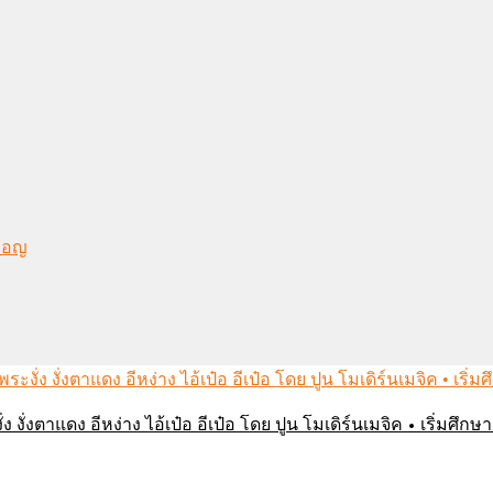
งมอญ
่ง งั่งตาแดง อีหง่าง ไอ้เป๋อ อีเป๋อ โดย ปูน โมเดิร์นเมจิค • เริ่มศ