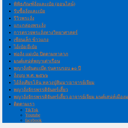
พิพิธภัณฑ์งั่งและเป๋อ (ออนไลน์)
รับซื้องั่งและเป๋อ
รีวิวพระงั่ง
แกะกล่องพระงั่ง
การตรวจพระงั่งทางวิทยาศาสตร์
เซียนเล็ก ข้าวแกง
ไอ้เป๋อ/อีเป๋อ
พ่องั่ง แม่เป๋อ ปิดตามหาลาภ
มนต์เสน่ห์พญาเต่าเรือน
พญางั่งยันตะเบ๊ด รุ่นครบรอบ ๑๐ ปี
งั่งบุญ พ.ศ. ๒๕๖๖
ไอ้งั่งเศียรโล้น หลวงปู่สิมมา/อาจารย์เจียม
พญางั่งจักรพรรดิจันทร์เสี้ยว
พญางั่งจักรพรรดิจันทร์เสี้ยว อาจารย์เจียม มนต์เสน่ห์เมือ
ติดตามเรา
TikTok
Youtube
facebook