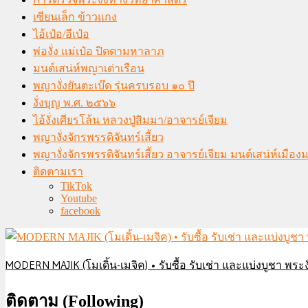
เซียนเล็ก ข้าวแกง
ไอ้เป๋อ/อีเป๋อ
พ่องั่ง แม่เป๋อ ปิดตามหาลาภ
มนต์เสน่ห์พญาเต่าเรือน
พญางั่งยันตะเบ๊ด รุ่นครบรอบ ๑๐ ปี
งั่งบุญ พ.ศ. ๒๕๖๖
ไอ้งั่งเศียรโล้น หลวงปู่สิมมา/อาจารย์เจียม
พญางั่งจักรพรรดิจันทร์เสี้ยว
พญางั่งจักรพรรดิจันทร์เสี้ยว อาจารย์เจียม มนต์เสน่ห์เมือ
ติดตามเรา
TikTok
Youtube
facebook
MODERN MAJIK (โมเดิ้น-เมจิค) • รับซื้อ รับเช่า และแบ่งบูชา พระงั
ติดตาม (Following)