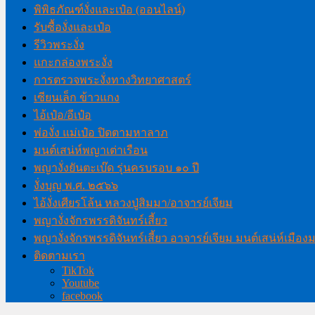
พิพิธภัณฑ์งั่งและเป๋อ (ออนไลน์)
รับซื้องั่งและเป๋อ
รีวิวพระงั่ง
แกะกล่องพระงั่ง
การตรวจพระงั่งทางวิทยาศาสตร์
เซียนเล็ก ข้าวแกง
ไอ้เป๋อ/อีเป๋อ
พ่องั่ง แม่เป๋อ ปิดตามหาลาภ
มนต์เสน่ห์พญาเต่าเรือน
พญางั่งยันตะเบ๊ด รุ่นครบรอบ ๑๐ ปี
งั่งบุญ พ.ศ. ๒๕๖๖
ไอ้งั่งเศียรโล้น หลวงปู่สิมมา/อาจารย์เจียม
พญางั่งจักรพรรดิจันทร์เสี้ยว
พญางั่งจักรพรรดิจันทร์เสี้ยว อาจารย์เจียม มนต์เสน่ห์เมือ
ติดตามเรา
TikTok
Youtube
facebook