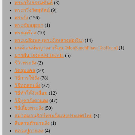
พระกริ่งธรรมขันธ์
(3)
พระกริ่งวัดสุทัศน์
(9)
พระงั่ง
(156)
พระชัยอยุธยา
(1)
พระเครื่อง
(10)
พระเฉลิมพล (พระงั่งหลวงพ่อเงิน)
(14)
มนต์เสน่ห์พญาเต่าเรือน [MonSanehPhayaTaoRuan]
(1)
มารฝัน DREAM DEVIL
(5)
รีวิวพระงั่ง
(2)
วัตถุมงคล
(50)
วิธีการใช้งั่ง
(78)
วิธีทดสอบงั่ง
(37)
วิธีทำให้งั่งเสื่อม
(12)
วิธีบูชางั่งตาแดง
(47)
วิธีเลี้ยงพระงั่ง
(50)
สมาคมอนุรักษ์พระงั่งแห่งประเทศไทย
(3)
สืบสานตำนานงั่ง
(1)
หลวงปู่กาหลง
(4)