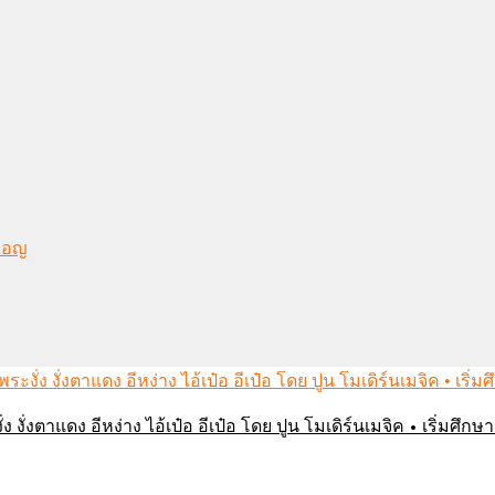
งมอญ
่ง งั่งตาแดง อีหง่าง ไอ้เป๋อ อีเป๋อ โดย ปูน โมเดิร์นเมจิค • เริ่มศ